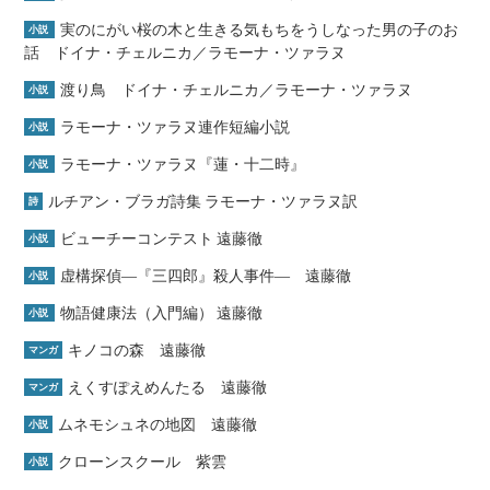
実のにがい桜の木と生きる気もちをうしなった男の子のお
小説
話 ドイナ・チェルニカ／ラモーナ・ツァラヌ
渡り鳥 ドイナ・チェルニカ／ラモーナ・ツァラヌ
小説
ラモーナ・ツァラヌ連作短編小説
小説
ラモーナ・ツァラヌ『蓮・十二時』
小説
ルチアン・ブラガ詩集 ラモーナ・ツァラヌ訳
詩
ビューチーコンテスト 遠藤徹
小説
虚構探偵―『三四郎』殺人事件― 遠藤徹
小説
物語健康法（入門編） 遠藤徹
小説
キノコの森 遠藤徹
マンガ
えくすぽえめんたる 遠藤徹
マンガ
ムネモシュネの地図 遠藤徹
小説
クローンスクール 紫雲
小説