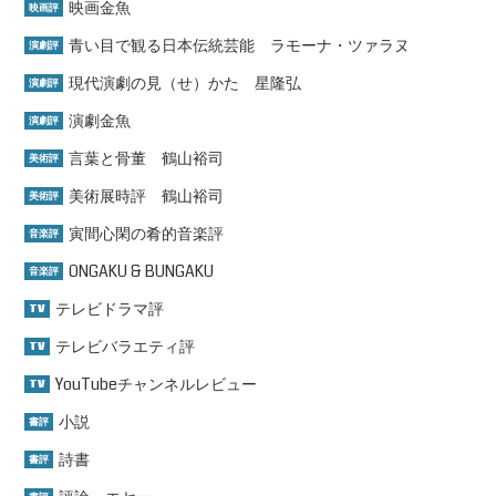
映画金魚
映画評
青い目で観る日本伝統芸能 ラモーナ・ツァラヌ
演劇評
現代演劇の見（せ）かた 星隆弘
演劇評
演劇金魚
演劇評
言葉と骨董 鶴山裕司
美術評
美術展時評 鶴山裕司
美術評
寅間心閑の肴的音楽評
音楽評
ONGAKU & BUNGAKU
音楽評
テレビドラマ評
TV
テレビバラエティ評
TV
YouTubeチャンネルレビュー
TV
小説
書評
詩書
書評