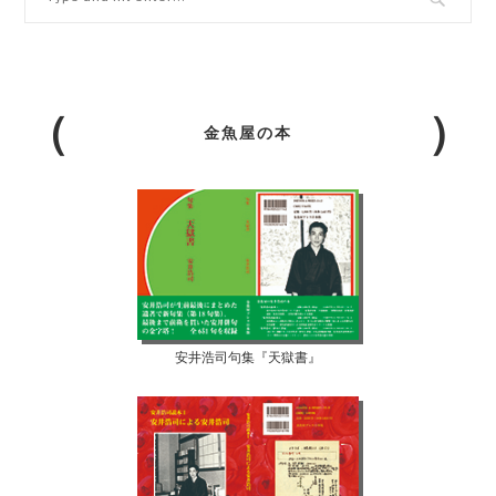
金魚屋の本
安井浩司句集『天獄書』