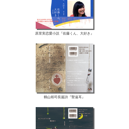
原里実恋愛小説『佐藤くん、大好き』
鶴山裕司長篇詩『聖遠耳』