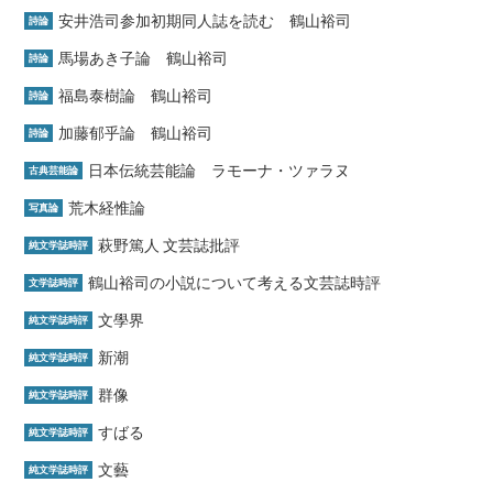
安井浩司参加初期同人誌を読む 鶴山裕司
詩論
馬場あき子論 鶴山裕司
詩論
福島泰樹論 鶴山裕司
詩論
加藤郁乎論 鶴山裕司
詩論
日本伝統芸能論 ラモーナ・ツァラヌ
古典芸能論
荒木経惟論
写真論
萩野篤人 文芸誌批評
純文学誌時評
鶴山裕司の小説について考える文芸誌時評
文学誌時評
文學界
純文学誌時評
新潮
純文学誌時評
群像
純文学誌時評
すばる
純文学誌時評
文藝
純文学誌時評