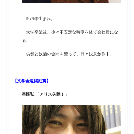
1974年生まれ。
大学卒業後、少々不安定な時期を経て会社員にな
る。
労働と飲酒の合間を縫って、日々鋭意創作中。
【文学金魚奨励賞
】
星隆弘 「アリス失踪！」