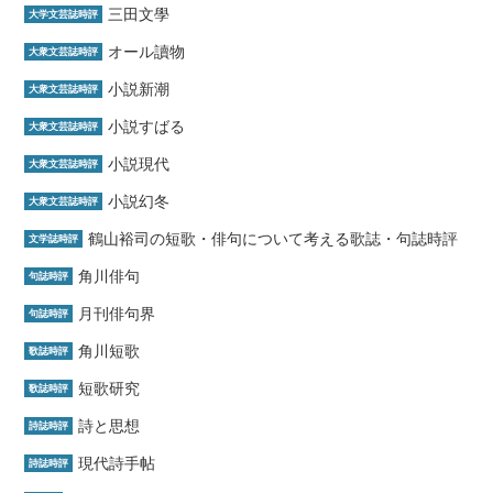
三田文學
大学文芸誌時評
オール讀物
大衆文芸誌時評
小説新潮
大衆文芸誌時評
小説すばる
大衆文芸誌時評
小説現代
大衆文芸誌時評
小説幻冬
大衆文芸誌時評
鶴山裕司の短歌・俳句について考える歌誌・句誌時評
文学誌時評
角川俳句
句誌時評
月刊俳句界
句誌時評
角川短歌
歌誌時評
短歌研究
歌誌時評
詩と思想
詩誌時評
現代詩手帖
詩誌時評