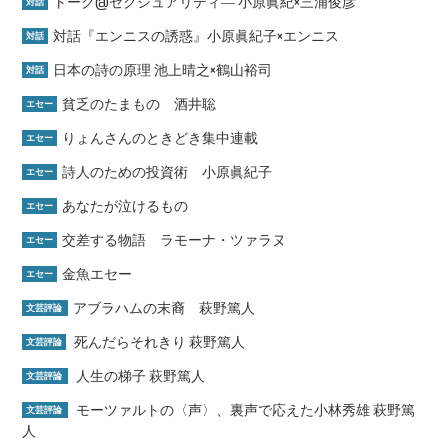
トーク@セクシュアリティ― 小原眞紀×三浦俊彦
対話
対話『エンニスの誘惑』小原眞紀子×エンニス
対話
日本の詩の原理 池上晴之×鶴山裕司
対話
貧乏のたまもの 酒井聡
エセー
りょんさんのときどき集中連載
エセー
詩人のための投資術 小原眞紀子
エセー
あなたが泣けるもの
エセー
交差する物語 ラモーナ・ツァラヌ
エセー
金魚エセー
エセー
アブラハムの末裔 萩野篤人
文芸評論
死んだらそれきり 萩野篤人
文芸評論
人生の梯子 萩野篤人
文芸評論
モーツァルトの〈声〉、裏声で応えた小林秀雄 萩野篤
文芸評論
人