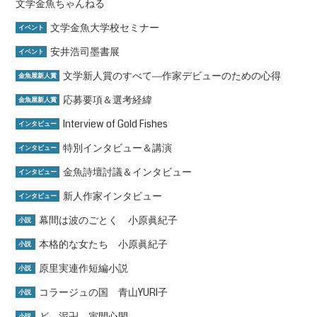
文学金魚ちゃんねる
文学金魚大学校セミナー
イベント
安井浩司墨書展
イベント
文学新人賞のすべて―作家デビューのための心得
金魚屋新人賞
応募要項＆選考経緯
金魚屋新人賞
Interview of Gold Fishes
インタビュー
特別インタビュー＆講演
インタビュー
金魚詩壇討議＆インタビュー
インタビュー
新人作家インタビュー
インタビュー
幕間は波のごとく 小原眞紀子
小説
本格的な女たち 小原眞紀子
小説
原里実連作短編小説
小説
コラージュの国 青山YURI子
小説
ど、泥卍 寅間心閑
小説