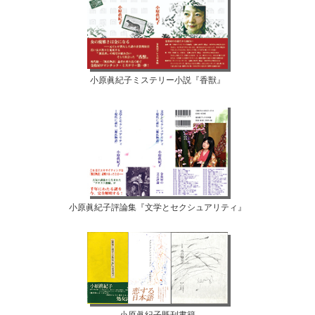
小原眞紀子ミステリー小説『香獣』
小原眞紀子評論集『文学とセクシュアリティ』