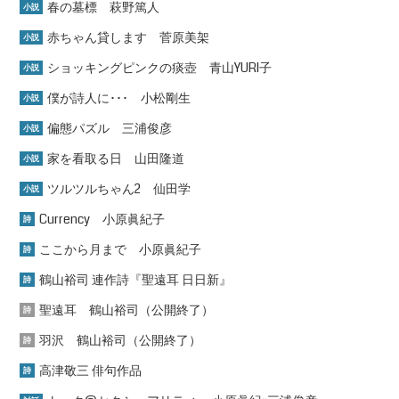
春の墓標 萩野篤人
小説
赤ちゃん貸します 菅原美架
小説
ショッキングピンクの痰壺 青山YURI子
小説
僕が詩人に･･･ 小松剛生
小説
偏態パズル 三浦俊彦
小説
家を看取る日 山田隆道
小説
ツルツルちゃん2 仙田学
小説
Currency 小原眞紀子
詩
ここから月まで 小原眞紀子
詩
鶴山裕司 連作詩『聖遠耳 日日新』
詩
聖遠耳 鶴山裕司（公開終了）
詩
羽沢 鶴山裕司（公開終了）
詩
高津敬三 俳句作品
詩