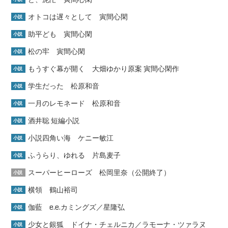
オトコは遅々として 寅間心閑
小説
助平ども 寅間心閑
小説
松の牢 寅間心閑
小説
もうすぐ幕が開く 大畑ゆかり原案 寅間心閑作
小説
学生だった 松原和音
小説
一月のレモネード 松原和音
小説
酒井聡 短編小説
小説
小説四角い海 ケニー敏江
小説
ふうらり、ゆれる 片島麦子
小説
スーパーヒーローズ 松岡里奈（公開終了）
小説
横領 鶴山裕司
小説
伽藍 e.e.カミングズ／星隆弘
小説
少女と銀狐 ドイナ・チェルニカ／ラモーナ・ツァラヌ
小説