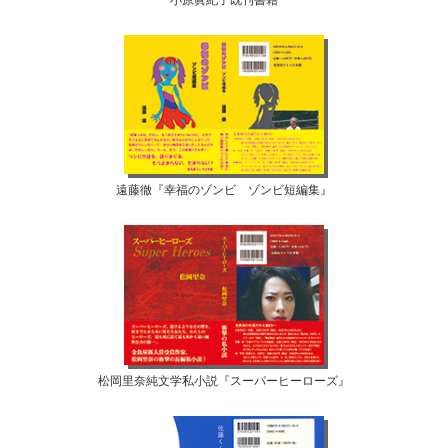
小原眞紀子既刊書籍
遠藤徹『幸福のゾンビ ゾンビ短編集』
松岡里奈純文学私小説『スーパーヒーローズ』