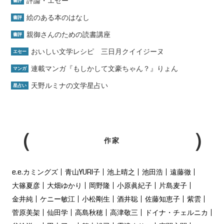
評論・エセー
書評
絵のある本のはなし
書評
親御さんのための読書講座
書評
おいしい文学レシピ 三日月クイイジーヌ
エセー
連載マンガ『もしかして文豪ちゃん？』りょん
マンガ
天野ルミナの文学星占い
星占い
作家
e.e.カミングズ
青山YURI子
池上晴之
池田浩
遠藤徹
大篠夏彦
大畑ゆかり
岡野隆
小原眞紀子
片島麦子
金井純
ケニー敏江
小松剛生
酒井聡
佐藤知恵子
紫雲
菅原美架
仙田学
高島秋穂
高津敬三
ドイナ・チェルニカ