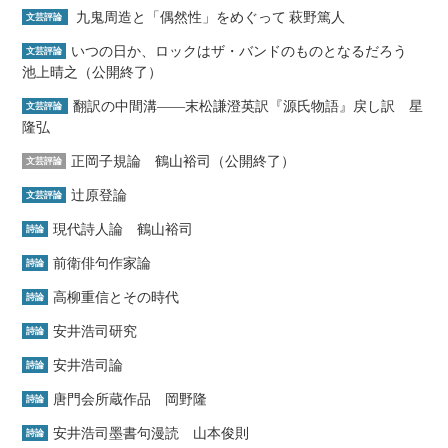
九鬼周造と「偶然性」をめぐって 萩野篤人
文芸評論
いつの日か、ロックはザ・バンドのものとなるだろう
文芸評論
池上晴之（公開終了）
翻訳の中間溝――末松謙澄英訳『源氏物語』戻し訳 星
文芸評論
隆弘
正岡子規論 鶴山裕司（公開終了）
文芸評論
辻原登論
文芸評論
現代詩人論 鶴山裕司
詩論
前衛俳句作家論
詩論
高柳重信とその時代
詩論
安井浩司研究
詩論
安井浩司論
詩論
唐門会所蔵作品 岡野隆
詩論
安井浩司墨書句漫読 山本俊則
詩論