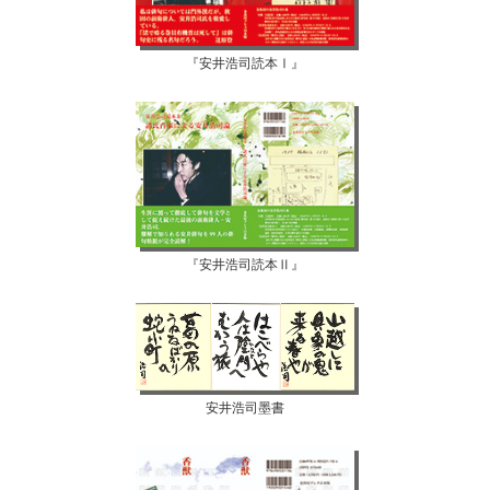
『安井浩司読本Ⅰ』
『安井浩司読本Ⅱ』
安井浩司墨書