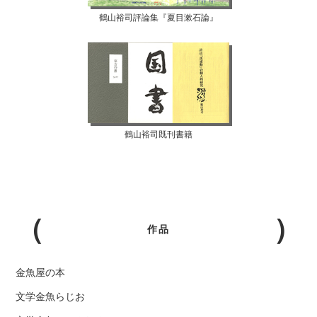
鶴山裕司評論集『夏目漱石論』
鶴山裕司既刊書籍
作品
金魚屋の本
文学金魚らじお