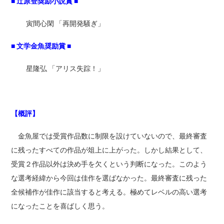
■ 辻原登奨励小説賞
■
寅間心閑 「再開発騒ぎ」
■
文学金魚奨励賞
■
星隆弘 「アリス失踪！」
【概評】
金魚屋では受賞作品数に制限を設けていないので、最終審査
に残ったすべての作品が俎上に上がった。しかし結果として、
受賞２作品以外は決め手を欠くという判断になった。このよう
な選考経緯から今回は佳作を選ばなかった。最終審査に残った
全候補作が佳作に該当すると考える。極めてレベルの高い選考
になったことを喜ばしく思う。