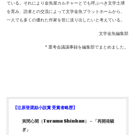
ている。それにより金魚屋カルチャーとでも呼ぶべき文学土壌
を育み、読者との交流によって文学金魚プラットホームから、
一人でも多くの優れた作家を世に送り出したいと考えている。
文学金魚編集部
* 選考会議議事録を編集部でまとめました。
【
辻原登奨励小説賞 受賞者略歴
】
寅間心閑（Torama Shinkan
）－「再開発騒
ぎ」