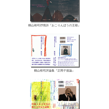
鶴山裕司抒情詩『おこりんぼうの王様』
鶴山裕司評論集『正岡子規論』