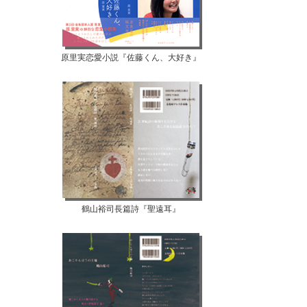
原里実恋愛小説『佐藤くん、大好き』
鶴山裕司長篇詩『聖遠耳』