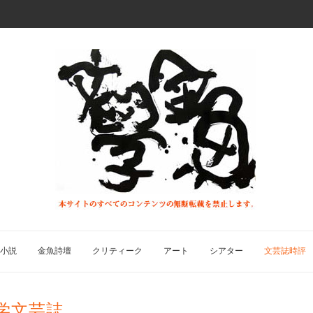
小説
金魚詩壇
クリティーク
アート
シアター
文芸誌時評
学文芸誌