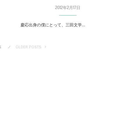
2012年2月17日
慶応出身の僕にとって、三田文学…
S
OLDER POSTS