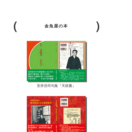
金魚屋の本
安井浩司句集『天獄書』