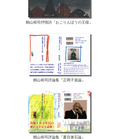
鶴山裕司抒情詩『おこりんぼうの王様』
鶴山裕司評論集『正岡子規論』
鶴山裕司評論集『夏目漱石論』