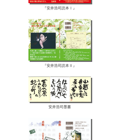
『安井浩司読本Ⅰ』
『安井浩司読本Ⅱ』
安井浩司墨書