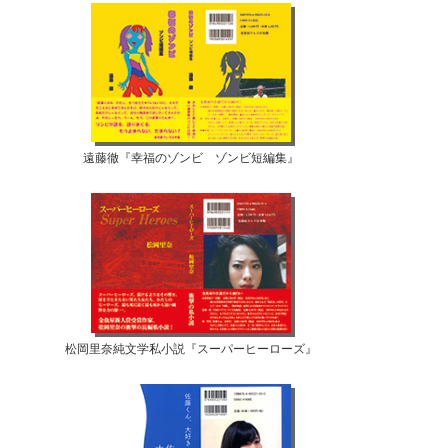
遠藤徹『幸福のゾンビ ゾンビ短編集』
松岡里奈純文学私小説『スーパーヒーローズ』