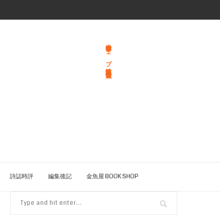
総合文学ウェブ情報誌 文学金魚
詩誌時評
編集後記
金魚屋 BOOK SHOP