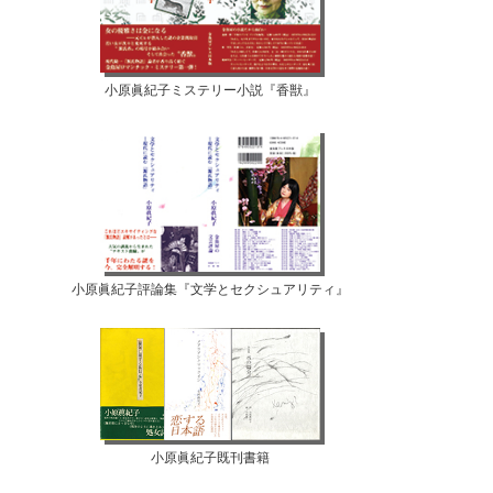
小原眞紀子ミステリー小説『香獣』
小原眞紀子評論集『文学とセクシュアリティ』
小原眞紀子既刊書籍