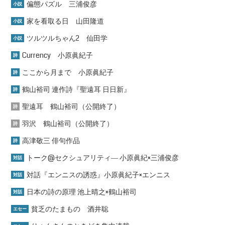
偏態パズル 三浦俊彦
小説
家を看取る日 山田隆道
小説
ツルツルちゃん2 仙田学
小説
Currency 小原眞紀子
詩
ここから月まで 小原眞紀子
詩
鶴山裕司 連作詩『聖遠耳 日日新』
詩
聖遠耳 鶴山裕司（公開終了）
詩
羽沢 鶴山裕司（公開終了）
詩
高津敬三 俳句作品
詩
トーク@セクシュアリティ― 小原眞紀×三浦俊彦
対話
対話『エンニスの誘惑』小原眞紀子×エンニス
対話
日本の詩の原理 池上晴之×鶴山裕司
対話
貧乏のたまもの 酒井聡
エセー