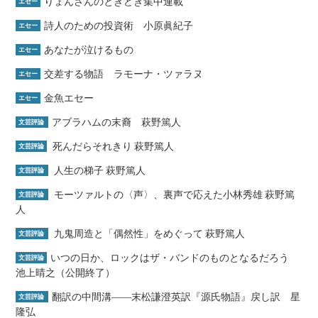
りょんさんのときどき集中連載
エセー
詩人のための投資術 小原眞紀子
エセー
あなたが泣けるもの
エセー
交差する物語 ラモーナ・ツァラヌ
エセー
金魚エセー
エセー
アブラハムの末裔 萩野篤人
文芸評論
死んだらそれきり 萩野篤人
文芸評論
人生の梯子 萩野篤人
文芸評論
モーツァルトの〈声〉、裏声で応えた小林秀雄 萩野篤
文芸評論
人
九鬼周造と「偶然性」をめぐって 萩野篤人
文芸評論
いつの日か、ロックはザ・バンドのものとなるだろう
文芸評論
池上晴之（公開終了）
翻訳の中間溝――末松謙澄英訳『源氏物語』戻し訳 星
文芸評論
隆弘