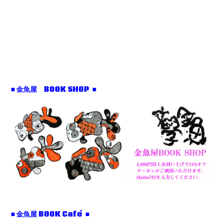
■ 金魚屋 BOOK SHOP ■
■ 金魚屋 BOOK Café ■