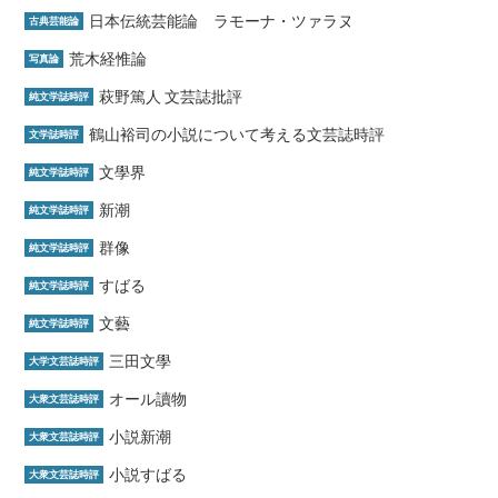
日本伝統芸能論 ラモーナ・ツァラヌ
古典芸能論
荒木経惟論
写真論
萩野篤人 文芸誌批評
純文学誌時評
鶴山裕司の小説について考える文芸誌時評
文学誌時評
文學界
純文学誌時評
新潮
純文学誌時評
群像
純文学誌時評
すばる
純文学誌時評
文藝
純文学誌時評
三田文學
大学文芸誌時評
オール讀物
大衆文芸誌時評
小説新潮
大衆文芸誌時評
小説すばる
大衆文芸誌時評