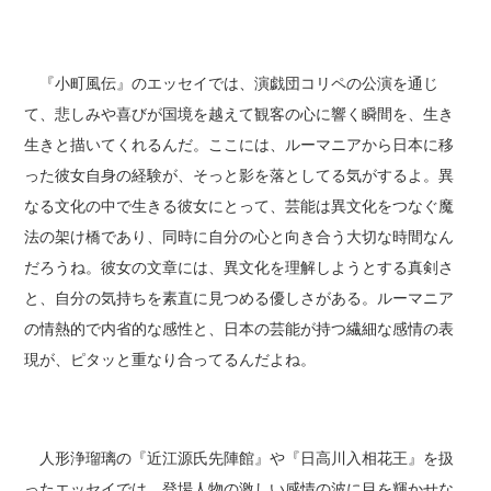
『小町風伝』のエッセイでは、演戯団コリペの公演を通じ
て、悲しみや喜びが国境を越えて観客の心に響く瞬間を、生き
生きと描いてくれるんだ。ここには、ルーマニアから日本に移
った彼女自身の経験が、そっと影を落としてる気がするよ。異
なる文化の中で生きる彼女にとって、芸能は異文化をつなぐ魔
法の架け橋であり、同時に自分の心と向き合う大切な時間なん
だろうね。彼女の文章には、異文化を理解しようとする真剣さ
と、自分の気持ちを素直に見つめる優しさがある。ルーマニア
の情熱的で内省的な感性と、日本の芸能が持つ繊細な感情の表
現が、ピタッと重なり合ってるんだよね。
人形浄瑠璃の『近江源氏先陣館』や『日高川入相花王』を扱
ったエッセイでは、登場人物の激しい感情の波に目を輝かせな