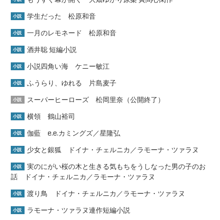
学生だった 松原和音
小説
一月のレモネード 松原和音
小説
酒井聡 短編小説
小説
小説四角い海 ケニー敏江
小説
ふうらり、ゆれる 片島麦子
小説
スーパーヒーローズ 松岡里奈（公開終了）
小説
横領 鶴山裕司
小説
伽藍 e.e.カミングズ／星隆弘
小説
少女と銀狐 ドイナ・チェルニカ／ラモーナ・ツァラヌ
小説
実のにがい桜の木と生きる気もちをうしなった男の子のお
小説
話 ドイナ・チェルニカ／ラモーナ・ツァラヌ
渡り鳥 ドイナ・チェルニカ／ラモーナ・ツァラヌ
小説
ラモーナ・ツァラヌ連作短編小説
小説