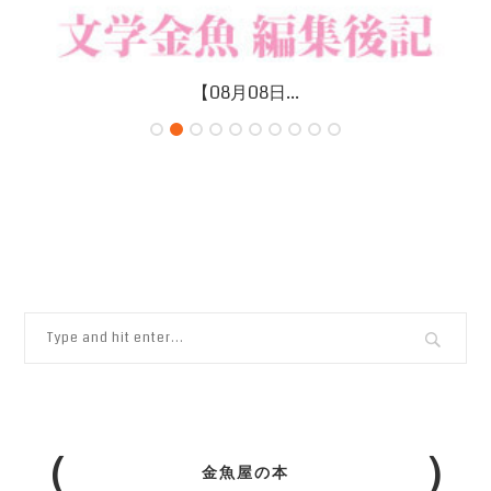
【08月08日...
金魚屋の本