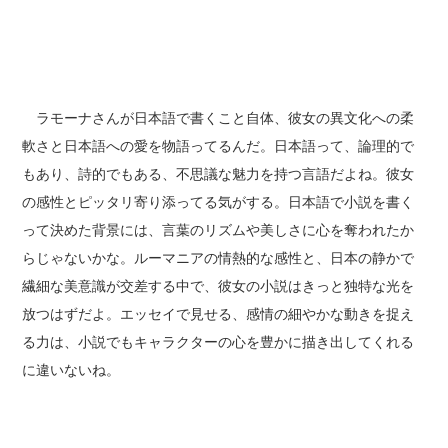
ラモーナさんが日本語で書くこと自体、彼女の異文化への柔
軟さと日本語への愛を物語ってるんだ。日本語って、論理的で
もあり、詩的でもある、不思議な魅力を持つ言語だよね。彼女
の感性とピッタリ寄り添ってる気がする。日本語で小説を書く
って決めた背景には、言葉のリズムや美しさに心を奪われたか
らじゃないかな。ルーマニアの情熱的な感性と、日本の静かで
繊細な美意識が交差する中で、彼女の小説はきっと独特な光を
放つはずだよ。エッセイで見せる、感情の細やかな動きを捉え
る力は、小説でもキャラクターの心を豊かに描き出してくれる
に違いないね。