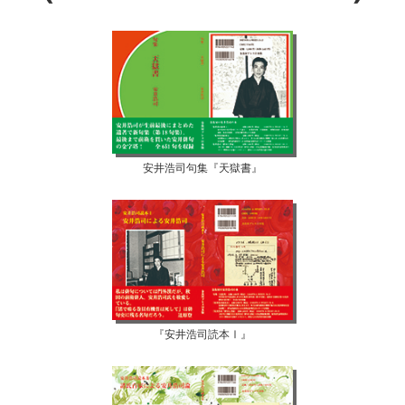
安井浩司句集『天獄書』
『安井浩司読本Ⅰ』