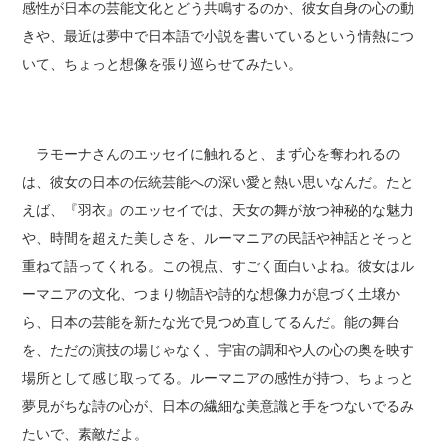
感性が日本の芸能文化とどう共鳴するのか、彼女自身の心の動
きや、最近は夢中で日本語で小説を書いているという情熱につ
いて、ちょっと想像を張り巡らせてみたい。
ラモーナさんのエッセイに触れると、まず心を奪われるの
は、彼女の日本の伝統芸能への深い愛と熱い思いなんだ。たと
えば、『羽衣』のエッセイでは、天女の舞が放つ神秘的な魅力
や、時間を超えた美しさを、ルーマニアの民話や神話とそっと
重ねて語ってくれる。この視点、すごく面白いよね。彼女はル
ーマニアの文化、つまり物語や詩的な想像力が息づく土壌か
ら、日本の芸能を新たな光で見つめ直してるんだ。能の舞台
を、ただの演技の場じゃなく、宇宙の調和や人の心の奥を映す
場所として感じ取ってる。ルーマニアの感性が持つ、ちょっと
夢見がちな詩の心が、日本の繊細な美意識と手をつないでるみ
たいで、素敵だよ。