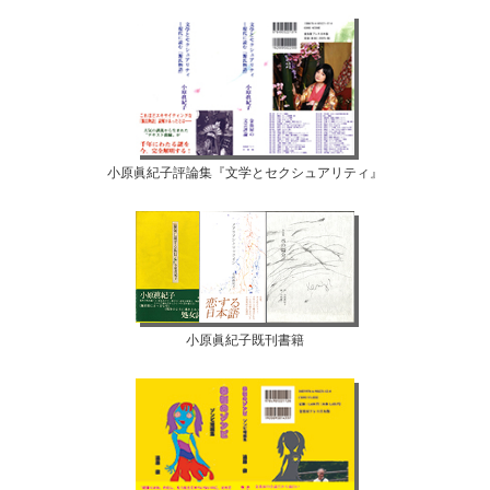
小原眞紀子評論集『文学とセクシュアリティ』
小原眞紀子既刊書籍