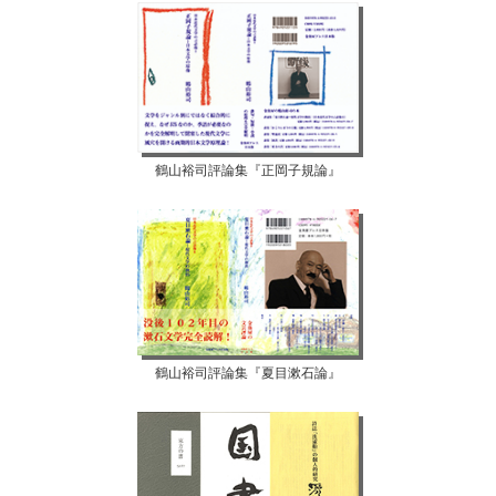
鶴山裕司評論集『正岡子規論』
鶴山裕司評論集『夏目漱石論』