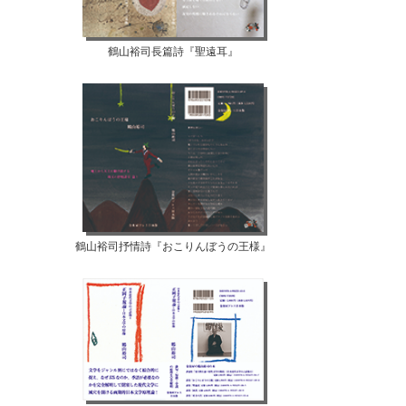
【07月10日...
【07月08日...
鶴山裕司長篇詩『聖遠耳』
鶴山裕司抒情詩『おこりんぼうの王様』