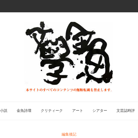
小説
金魚詩壇
クリティーク
アート
シアター
文芸誌時評
編集後記