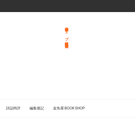
総合文学ウェブ情報誌 文学金魚
詩誌時評
編集後記
金魚屋 BOOK SHOP