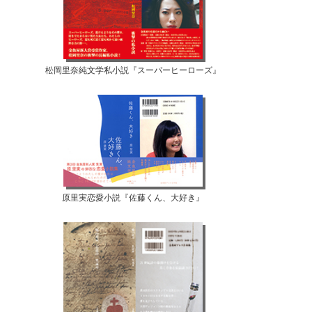
松岡里奈純文学私小説『スーパーヒーローズ』
原里実恋愛小説『佐藤くん、大好き』