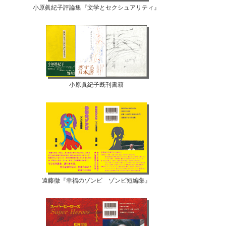
小原眞紀子評論集『文学とセクシュアリティ』
小原眞紀子既刊書籍
遠藤徹『幸福のゾンビ ゾンビ短編集』