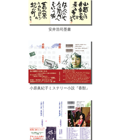
安井浩司墨書
小原眞紀子ミステリー小説『香獣』