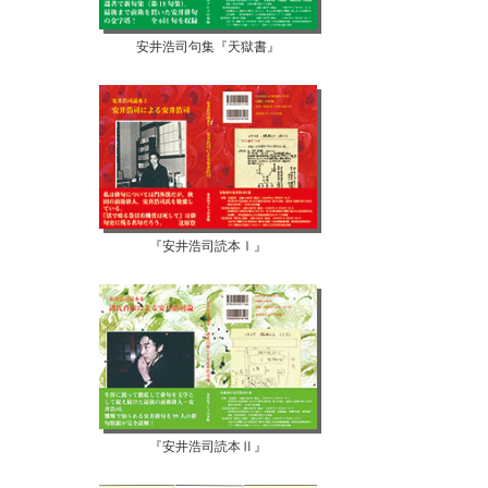
安井浩司句集『天獄書』
『安井浩司読本Ⅰ』
『安井浩司読本Ⅱ』