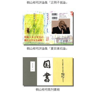
鶴山裕司評論集『正岡子規論』
鶴山裕司評論集『夏目漱石論』
鶴山裕司既刊書籍