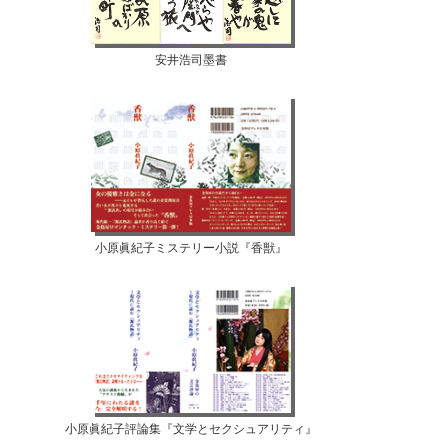
安井浩司墨書
小原眞紀子ミステリー小説『香獣』
小原眞紀子評論集『文学とセクシュアリティ』