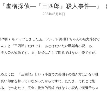
小説『虚構探偵―『三四郎』殺人事件―』
2024年5月14日
第29回）をアップしましたぁ。ツンデレ美彌子ちゃんの魅力爆発で
ゃん』と『三四郎』だけです。あとはだいたい既婚者小説。あ、
る主人公の物語です。ま、結婚はさして問題ではない小説ですが。
辿るように、『三四郎』という小説での美彌子の描き方はかなり批
り良い印象を持っていなかったからですね。ただま、それとは別
ある。そのあたり、完全に批判的視線ではなく小説内で美彌子ちゃ