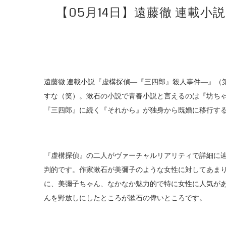
【05月14日】遠藤徹 連載
遠藤徹 連載小説『虚構探偵―『三四郎』殺人事件―』（
すな（笑）。漱石の小説で青春小説と言えるのは『坊ち
『三四郎』に続く『それから』が独身から既婚に移行す
『虚構探偵』の二人がヴァーチャルリアリティで詳細に
判的です。作家漱石が美彌子のような女性に対してあま
に、美彌子ちゃん、なかなか魅力的で特に女性に人気が
んを野放しにしたところが漱石の偉いところです。