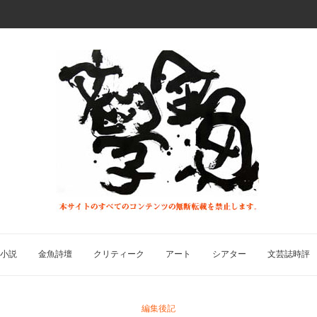
小説
金魚詩壇
クリティーク
アート
シアター
文芸誌時評
編集後記