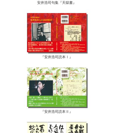
安井浩司句集『天獄書』
『安井浩司読本Ⅰ』
『安井浩司読本Ⅱ』