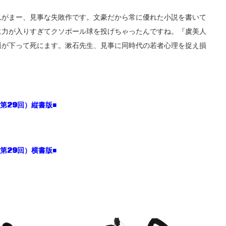
れがまー、見事な失敗作です。文豪だから常に優れた小説を書いて
に力が入りすぎてクソボール球を投げちゃったんですね。『虞美人
罰が下って死にます。漱石先生、見事に同時代の若者心理を捉え損
。
（第
29
回）縦書版
■
（第
29
回）横書版
■