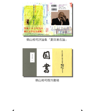
鶴山裕司評論集『夏目漱石論』
鶴山裕司既刊書籍