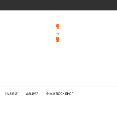
総合文学ウェブ情報誌 文学金魚
詩誌時評
編集後記
金魚屋 BOOK SHOP