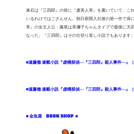
漱石は『三四郎』の前に『虞美人草』を書いていて、こ
いるわけではござんせん。朝日新聞入社後の第一作で肩
草』の女主人公・藤尾は美彌子ちゃんタイプで最後に天
なった。『三四郎』はその仕切り直し小説でもあります
■
遠藤徹 連載小説『虚構探偵―『三四郎』殺人事件―』
■
遠藤徹 連載小説『虚構探偵―『三四郎』殺人事件―』
■ 金魚屋 BOOK SHOP ■