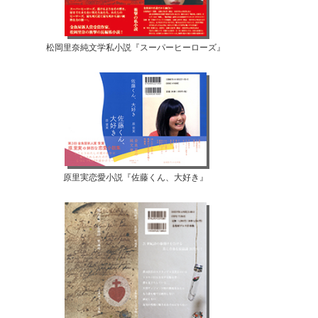
松岡里奈純文学私小説『スーパーヒーローズ』
原里実恋愛小説『佐藤くん、大好き』
【07月10日...
【07月08日...