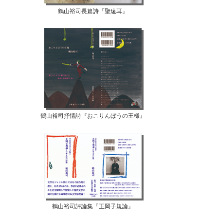
鶴山裕司長篇詩『聖遠耳』
鶴山裕司抒情詩『おこりんぼうの王様』
鶴山裕司評論集『正岡子規論』