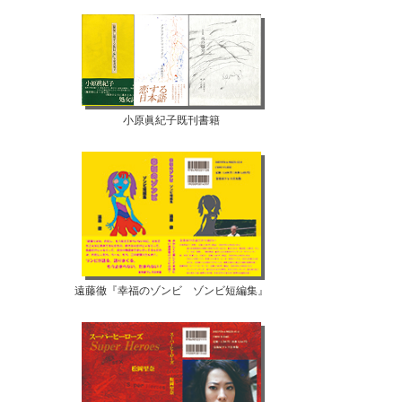
小原眞紀子既刊書籍
遠藤徹『幸福のゾンビ ゾンビ短編集』