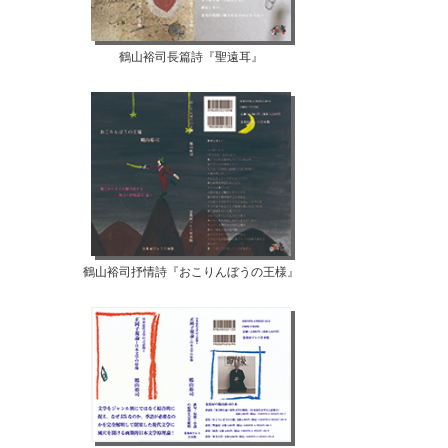
鶴山裕司長篇詩『聖遠耳』
鶴山裕司抒情詩『おこりんぼうの王様』
【07月10日...
【07月08日...