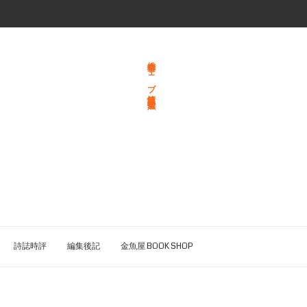
総合文学ウェブ情報誌 文学金魚
詩誌時評
編集後記
金魚屋 BOOK SHOP