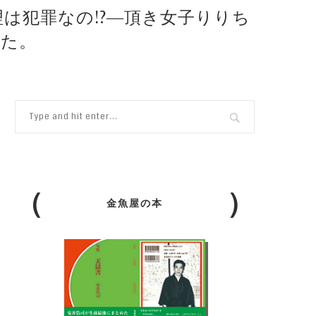
義理は犯罪なの!?―頂き女子りりち
した。
金魚屋の本