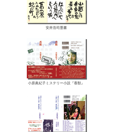
安井浩司墨書
小原眞紀子ミステリー小説『香獣』