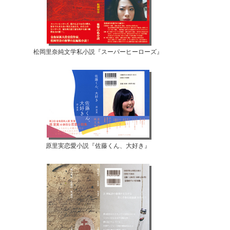
松岡里奈純文学私小説『スーパーヒーローズ』
原里実恋愛小説『佐藤くん、大好き』