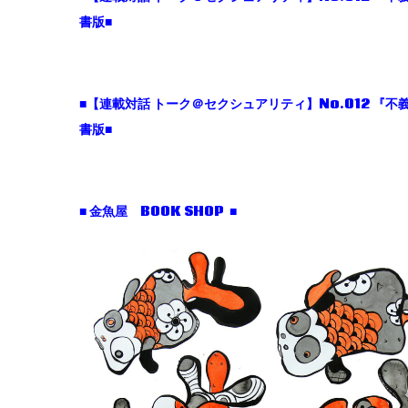
書版■
■【連載対話 トーク＠セクシュアリティ】No.012 『
書版■
■ 金魚屋 BOOK SHOP ■