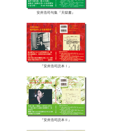
安井浩司句集『天獄書』
『安井浩司読本Ⅰ』
『安井浩司読本Ⅱ』