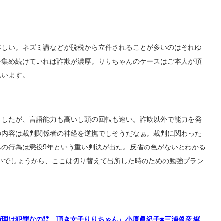
難しい。ネズミ講などが脱税から立件されることが多いのはそれゆ
を集め続けていれば詐欺が濃厚。りりちゃんのケースはご本人が頂
思います。
ましたが、言語能力も高いし頭の回転も速い。詐欺以外で能力を発
の内容は裁判関係者の神経を逆撫でしそうだなぁ。裁判に関わった
んの行為は懲役9年という重い判決が出た。反省の色がないとわかる
いでしょうから、ここは切り替えて出所した時のための勉強プラン
不義理は犯罪なの!?―頂き女子りりちゃん』小原眞紀子×三浦俊彦 縦