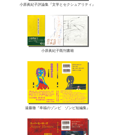
小原眞紀子評論集『文学とセクシュアリティ』
小原眞紀子既刊書籍
遠藤徹『幸福のゾンビ ゾンビ短編集』