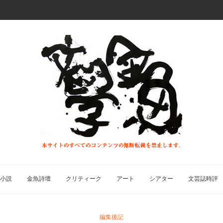
小説
金魚詩壇
クリティーク
アート
シアター
文芸誌時評
編集後記