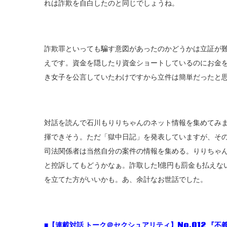
れは詐欺を自白したのと同じでしょうね。
詐欺罪といっても騙す意図があったのかどうかは立証が
えです。資金を隠したり資金ショートしているのにお金
き女子を公言していたわけですから立件は簡単だったと
対話を読んで石川もりりちゃんのネット情報を集めてみ
揮できそう。ただ「獄中日記」を発表していますが、そ
司法関係者は当然自分の案件の情報を集める。りりちゃ
と控訴してもどうかなぁ。詐取した1億円も罰金も払えな
を立てた方がいいかも。あ、余計なお世話でした。
■【連載対話 トーク＠セクシュアリティ】No.012 『