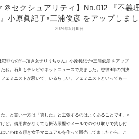
ク＠セクシュアリティ】No.012 『不
』小原眞紀子×三浦俊彦 をアップしま
2024年5月10日
理は犯罪なの!?―頂き女子りりちゃん』小原眞紀子×三浦俊彦 をアップ
したね。石川もテレビやネットニュースで見ました。懲役9年の判決
てフェミニストが騒いで」いるらしい。フェミニストといっても一
った」と言い一方は「貸した」と主張するのはよくあることです。○
すけど。借用書がなくても振込履歴やメールでのやり取りで貸し付
んはいわゆる頂き女子マニュアルを作って販売してましたから、こ