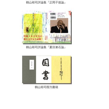
鶴山裕司評論集『正岡子規論』
鶴山裕司評論集『夏目漱石論』
鶴山裕司既刊書籍