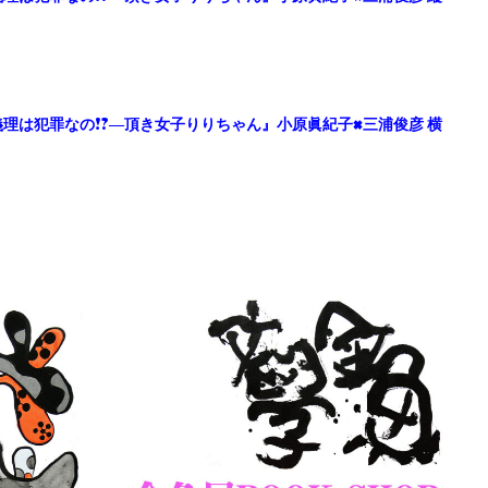
不義理は犯罪なの!?―頂き女子りりちゃん』小原眞紀子×三浦俊彦 横