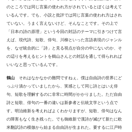
のところでは同じ言葉の使われ方がされているとぼくは考えて
いるんです。でも、小説と批評では同じ言葉の使われ方はされ
ていない。うまく言えないけど、そんなことです。その上で
「日本の詩の原理」という今回の対話のテーマに引きつけて言
えば、現代詩、短歌、俳句、川柳といった言語表現のジャンル
を、なぜ統合的に「詩」と見る視点が自分の中にないのか、そ
の辺りを考えるヒントを鶴山さんとの対話を通して得られれば
いいなと思っているんです。
鶴山
それはなかなかの難問ですねぇ。僕は自由詩の世界にど
っぷり漬かっていましたから、実感として同じ詩とはいえ俳
句、短歌を理解するのに非常に時間がかかりました。ただ自由
詩と短歌、俳句の一番の違いは新参者と伝統文学という点で
す。明治維新を考えればよくわかりますが、短歌、俳句はなん
の障害もなく生き残った。でも御維新で漢詩が滅びて新たに欧
米翻訳詩の模倣から始まる自由詩が生まれた。要するに江戸時