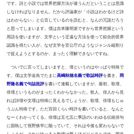
です。詩と小説では世界把握方法が違うんだということは意識
しなければなりません。だから評論家が「小説はわかるけど詩
はわからない」と公言しているのを読むと、なんの冗談だろう
と思ってしまいます。僕は吉本隆明派ですから世界把握という
用語を使いますが、文学という迂遠な方法を使って綜合的世界
認識を得たい人が、なぜ文学を官公庁のようなジャンル縦割り
で捉えようとするのか、まったく理解できないですね。
ついでに言ってしまいますと、壇というのはやっぱり特殊で
す。僕は文学金魚でたまに
高嶋秋穂名義で歌誌時評
を書き、
岡
野隆名義で句誌批評
を書いて連載していますが、最初、歌壇、
俳壇というものがまったくわからなかった。歌人、俳人から見
れば詩壇や文壇は特殊に見えるでしょうが、歌壇、俳壇もじゅ
うぶん特殊です。ただ百回くらい時評を書いていると、なんと
なーくわかってくる。俳壇は五七五に季語のいわゆる伝統俳句
に固執して視野狭窄に陥っていて、それは今後も変わらないで