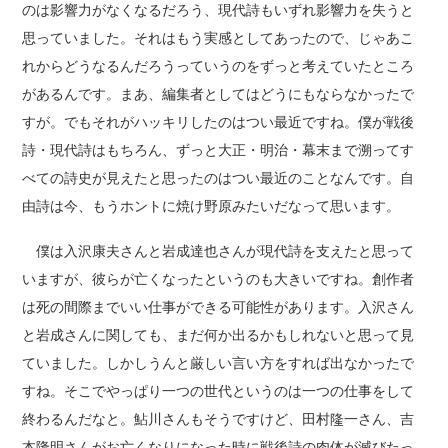
のは影響力がなくなるだろう、現代詩もいずれ影響力を失うと
思っていました。それはもう実感としてあったので、じゃあこ
れからどうなるんだろうっていうのをずっと考えていたところ
があるんです。まあ、編集者としてはどうにもならなかったで
すが。でもそれがハッキリしたのはつい最近ですね。僕が戦後
詩・現代詩はもちろん、ずっと大正・明治・幕末まで溯ってす
べての詩史が見えたと思ったのはつい最近のことなんです。自
由詩は今、もうホントに焼け野原みたいだなって思います。
僕は入沢康夫さんと岩成達也さんが現代詩を支えたと思って
いますが、彼らが亡くなったというのも大きいですね。創作者
は死の間際までいい仕事ができる可能性があります。入沢さん
と岩成さんに関しても、まだ何か出るかもしれないと思って見
ていました。しかしうんと厳しい言い方をすれば出なかったで
すね。そこでやっぱり一つの世代というのは一つの仕事をして
終わるんだなと。鮎川さんもそうですけど、田村隆一さん、吉
本隆明さんがお亡くなりになった時に戦後詩の肉体が滅びたっ