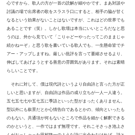
心ですから、歌人の方が一首の読解が細やかです。まあ対談や
討議の場で出席者の歌をスラスラ口にすると、相手の脇が甘く
なるという効果がないことはないですが、これはどの世界でも
あることです（笑）。しかし歌壇は本当にいいところだなと思
うのは、外から見ていて「こりゃどーやったってこのままじゃ
続かねーぞ」と思う歌を書いている歌人でも、一生懸命皆でチ
アー・アップしますね。厳しい批評を言って萎縮させるより、
伸ばしてあげようとする善意の雰囲気があります。それは素晴
らしいことです。
それに対して、僕は現代詩というより自由詩と言った方が正
しいと思いますが、自由詩は作品の成り立ちが一人一人違う。
五七五七七や五七五に季語といった型がまったくありません。
型以外にも叙景だとか心情告白であるとかの、傾向といったも
のもない。共通項が何もないところで作品を細かく解釈できる
のかというと、一作ではまず無理です。それこそさっき池上さ
んがおっしゃった田村隆一のような詩に出会わなければ、詩と