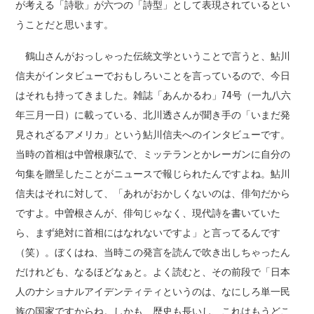
が考える「詩歌」が六つの「詩型」として表現されているとい
うことだと思います。
鶴山さんがおっしゃった伝統文学ということで言うと、鮎川
信夫がインタビューでおもしろいことを言っているので、今日
はそれも持ってきました。雑誌「あんかるわ」74号（一九八六
年三月一日）に載っている、北川透さんが聞き手の「いまだ発
見されざるアメリカ」という鮎川信夫へのインタビューです。
当時の首相は中曽根康弘で、ミッテランとかレーガンに自分の
句集を贈呈したことがニュースで報じられたんですよね。鮎川
信夫はそれに対して、「あれがおかしくないのは、俳句だから
ですよ。中曽根さんが、俳句じゃなく、現代詩を書いていた
ら、まず絶対に首相にはなれないですよ」と言ってるんです
（笑）。ぼくはね、当時この発言を読んで吹き出しちゃったん
だけれども、なるほどなぁと。よく読むと、その前段で「日本
人のナショナルアイデンティティというのは、なにしろ単一民
族の国家ですからね。しかも、歴史も長いし、これはもうどこ