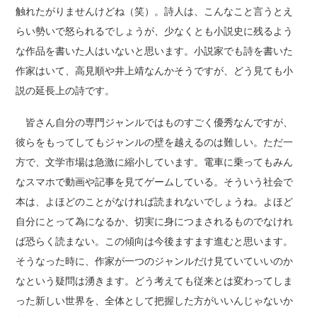
触れたがりませんけどね（笑）。詩人は、こんなこと言うとえ
らい勢いで怒られるでしょうが、少なくとも小説史に残るよう
な作品を書いた人はいないと思います。小説家でも詩を書いた
作家はいて、高見順や井上靖なんかそうですが、どう見ても小
説の延長上の詩です。
皆さん自分の専門ジャンルではものすごく優秀なんですが、
彼らをもってしてもジャンルの壁を越えるのは難しい。ただ一
方で、文学市場は急激に縮小しています。電車に乗ってもみん
なスマホで動画や記事を見てゲームしている。そういう社会で
本は、よほどのことがなければ読まれないでしょうね。よほど
自分にとって為になるか、切実に身につまされるものでなけれ
ば恐らく読まない。この傾向は今後ますます進むと思います。
そうなった時に、作家が一つのジャンルだけ見ていていいのか
なという疑問は湧きます。どう考えても従来とは変わってしま
った新しい世界を、全体として把握した方がいいんじゃないか