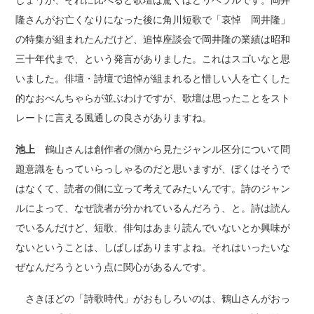
しょうが、それに比べると歌壇は驚くほどリベラルです。岡井
隆さんがお亡くなりになった後に角川短歌で「哀悼 岡井隆」
の特集が組まれたんだけど、追悼座談会で岡井隆の業績は昭和
三十年代まで、という発言がありました。これはスゴいなと思
いました。俳壇・詩壇で追悼が組まれると惜しい人を亡くした
的なおべんちゃらが並ぶわけですが、歌壇は思ったことをスト
レートに言える風通しの良さがありますね。
池上
鶴山さんは創作者の側から見たジャンル区分について問
題意識をもっていらっしゃるのだと思いますが、ぼくはそうで
はなくて、読者の側に立って考えてみたいんです。詩のジャン
ルによって、なぜ読者が分かれているんだろう、と。詩は読ん
でいるんだけど、短歌、俳句はあまり読んでいないとか興味が
ないということは、しばしばありますよね。それはいったいな
ぜなんだろうという点に関心があるんです。
さきほどの「詩歌時代」がおもしろいのは、鶴山さんがおっ