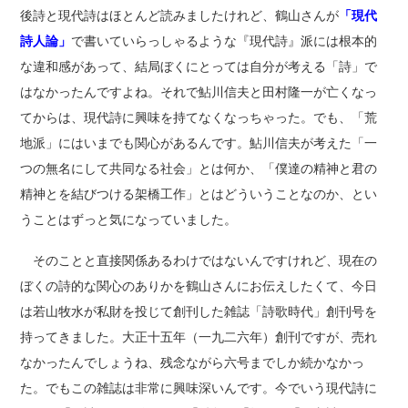
後詩と現代詩はほとんど読みましたけれど、鶴山さんが
「現代
詩人論」
で書いていらっしゃるような『現代詩』派には根本的
な違和感があって、結局ぼくにとっては自分が考える「詩」で
はなかったんですよね。それで鮎川信夫と田村隆一が亡くなっ
てからは、現代詩に興味を持てなくなっちゃった。でも、「荒
地派」にはいまでも関心があるんです。鮎川信夫が考えた「一
つの無名にして共同なる社会」とは何か、「僕達の精神と君の
精神とを結びつける架橋工作」とはどういうことなのか、とい
うことはずっと気になっていました。
そのことと直接関係あるわけではないんですけれど、現在の
ぼくの詩的な関心のありかを鶴山さんにお伝えしたくて、今日
は若山牧水が私財を投じて創刊した雑誌「詩歌時代」創刊号を
持ってきました。大正十五年（一九二六年）創刊ですが、売れ
なかったんでしょうね、残念ながら六号までしか続かなかっ
た。でもこの雑誌は非常に興味深いんです。今でいう現代詩に