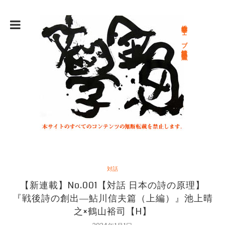
総合文学ウェブ情報誌 文学金魚
対話
【新連載】No.001【対話 日本の詩の原理】
『戦後詩の創出―鮎川信夫篇（上編）』池上晴
之×鶴山裕司【H】