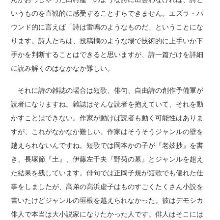
いうものを直観的に感受することすらできません。エズラ・パ
ウンド的に言えば「詩は雷鳴のようなものだ」ということにな
ります。詩人たちは、投稿欄のような場で技術的に上手いか下
手かを判断することはできると思いますが、詩一篇だけを詳細
に読み解くのはなかなか難しい。
それに詩の雑誌の場合は短歌、俳句、自由詩の創作予備軍が
読者になりますね。雑誌はそんな読者を抱えていて、それを動
かすことはできない。作家が動けば読者も動く可能性はありま
すが、これがなかなか難しい。作家はそうそうジャンルの壁を
越えられないんですね。短歌では岡本かの子が『老妓抄』を書
き、長塚節『土』、伊藤左千夫『野菊の墓』とジャンルを超え
た結果を残しています。俳句では正岡子規が短歌でも優れた仕
事をしましたが、高弟の高浜虚子はものすごくたくさん小説を
書いたけどジャンルの垣根を越えられなかった。彼はデモシカ
俳人で本当は大小説家になりたかった人です。俳人はそこには