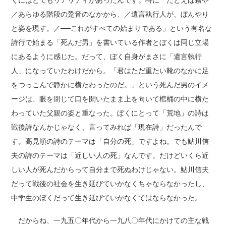
くにはとてもリアリティがあったんです。特に「たとえば霧や
／あらゆる階段の跫音のなかから、／遺言執行人が、ぼんやり
と姿を現す。／──これがすべての始まりである」という有名な
詩行で始まる「死んだ男」を書いている作者とぼくは同じ立場
にあるように感じた。だって、ぼく自身がまさに「遺言執行
人」になっていたわけだから。「君はただ重たい靴のなかに足
をつっこんで静かに横たわったのだ。」という死んだ男のイメ
ージは、眼を閉じて口を開いたまま上を向いて棺桶の中に横た
わっていた父親の姿と重なった。ぼくにとって「荒地」の詩は
戦後詩なんかじゃなく、言ってみれば「現在詩」だったんで
す。高見順の詩のテーマは「自分の死」ですよね。でも鮎川信
夫の詩のテーマは「近しい人の死」なんです。だけどいくら近
しい人が死んだからって自分まで死ぬわけじゃない。鮎川信夫
だって戦後の社会を生き延びていかなくちゃならなかったし、
中学生のぼくだって生き延びていかなくてはならなかった。
だからね、一九五〇年代から一九八〇年代にかけての主な戦