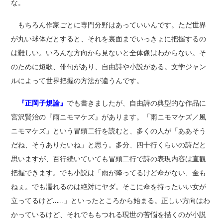
な。
もちろん作家ごとに専門分野はあっていいんです。ただ世界
が丸い球体だとすると、それを裏面までいっきょに把握するの
は難しい。いろんな方向から見ないと全体像はわからない。そ
のために短歌、俳句があり、自由詩や小説がある。文学ジャン
ルによって世界把握の方法が違うんです。
『正岡子規論』
でも書きましたが、自由詩の典型的な作品に
宮沢賢治の『雨ニモマケズ』があります。「雨ニモマケズ／風
ニモマケズ」という冒頭二行を読むと、多くの人が「ああそう
だね、そうありたいね」と思う。多分、四十行くらいの詩だと
思いますが、百行続いていても冒頭二行で詩の表現内容は直観
把握できます。でも小説は「雨が降ってるけど傘がない、金も
ねぇ。でも濡れるのは絶対にヤダ。そこに傘を持ったいい女が
立ってるけど……」といったところから始まる。正しい方向はわ
かっているけど、それでももつれる現世の苦悩を描くのが小説