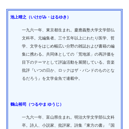
池上晴之（いけがみ・はるゆき）
一九六一年、東京都生まれ。慶應義塾大学文学部仏
文科卒。元編集者。三十五年以上にわたり医学、哲
学、文学をはじめ幅広い分野の雑誌および書籍の編
集に携わる。共同体としての「荒地派」の再評価を
目下のテーマとして評論活動を展開している。音楽
批評『いつの日か、ロックはザ・バンドのものとな
るだろう』を文学金魚で連載中。
鶴山裕司（つるやま ゆうじ）
一九六一年、富山県生まれ。明治大学文学部仏文科
卒。詩人、小説家、批評家。詩集『東方の書』『国