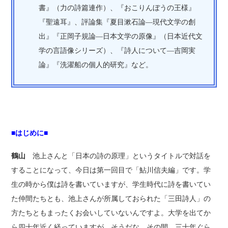
書』（力の詩篇連作）、『おこりんぼうの王様』
『聖遠耳』、評論集『夏目漱石論―現代文学の創
出』『正岡子規論―日本文学の原像』（日本近代文
学の言語像シリーズ）、『詩人について―吉岡実
論』『洗濯船の個人的研究』など。
■はじめに■
鶴山
池上さんと「日本の詩の原理」というタイトルで対話を
することになって、今日は第一回目で「鮎川信夫編」です。学
生の時から僕は詩を書いていますが、学生時代に詩を書いてい
た仲間たちとも、池上さんが所属しておられた「三田詩人」の
方たちともまったくお会いしていないんですよ。大学を出てか
ら四十年近く経っていますが、そうだな、その間、三十年ぐら