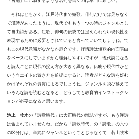
「古池」に比肩するような名句を書くのは本当に難しい。
それはともかく、江戸時代まで短歌、俳句だけでは足らなく
て漢詩があったように、現代でももう一つの詩のジャンルとし
て自由詩がある。短歌、俳句の伝統では捉えられない現代性を
表現するために必要とされていると言っていいでしょうね。で
もこの現代意識がなかなか厄介です。抒情詩は短歌的内面表白
をベースにしていますから理解しやすいですが、現代詩になる
と詩人ごとに現代の捉え方が大きく異なる。伝統か現代性かと
いうウエイトの置き方を前提にすると、読者がどんな詩を好む
かはそれぞれの資質によるでしょうね。ジャンルを飛び越えて
いろんな詩を読むとなると、どうしても教育的インストラクシ
ョンが必要になると思います。
池上
牧水の「詩歌時代」は大正時代の雑誌ですが、もう漢詩
は含まれていませんね。だから「詩歌時代」の「詩歌」の六つ
の区分けは、単純にジャンルということじゃなくて、若山牧水