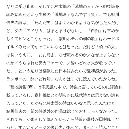
なりに受け止め、そして北村太郎の「墓地の人」から戦後詩を
読み始めたという生粋の「荒地派」なんです（笑）。でも鮎川
信夫の詩は、「死んだ男」はよくわかるような気がしたんだけ
ど、次の「アメリカ」はまとまりがないし、「白痴」は古めか
しくてピンとこなかった。「繋船ホテルの朝の歌」はハードボ
イルドみたいでかっこいいなとは思った。だけど「橋上の人」
は長いうえに、「おお時よ、なぜ流れるのか／なぜ止まらない
のか／うらぶれた安カフェーで、／酔いどれ水夫が歌ってい
た。」という辺りは翻訳した日本語みたいで違和感があった。
ランボーの「酔いどれ船」なんかはすでに読んでいたからね。
『荒地詩集1951』は不思議な本で、詩集と言っているのに評論も
載っているし、森川義信とか明らかに現代詩とは思えない詩も
入っていた。だから北村太郎の詩はいいなと思ったんだけど、
鮎川信夫の一部の詩以外の作品は総じておもしろくなかった。
それでも、がまんして読んでいったら詩篇の最後が田村隆一だ
った。すごいイメージの喚起力があって、まったく読んだこと