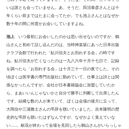
いは誰とも会っていません。あ、そうだ、田沼泰彦さんとは十
年くらい前まではたまに会ってたか。でも池上さんとはなぜか
数十年の間に何度かお会いしていますよね。
池上
いつ最初にお会いしたのかは思い出せないのですが、鶴
山さんと初めて話し込んだのは、当時神楽坂にあった日本出版
クラブ会館で行われた「鮎川信夫とお別れする会」の時です
ね。鮎川信夫が亡くなったのは一九八六年十月十七日で、記録
を調べたら「お別れする会」は十月三十一日の夜でした。その
頃ぼくは医学書の専門出版社に勤めていて、仕事上は詩とは関
係なかったんですが、会社が日本書籍協会に加盟していたか
ら、まあいいんじゃないかと自分で勝手に判断して出席したん
です。結構な数の人が来ていて、ぼくは会場の後方に立って、
大岡信や三浦雅士さんの弔辞を聴いていました。吉本隆明の歴
史的な弔辞も聴いたはずなんですが、なぜかよく覚えていな
い……。献花が終わって会場を見回したら鶴山さんがいらっしゃ