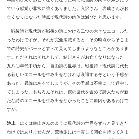
ていう感覚が非常に強くありました。入沢さん、岩成さんがお
亡くなりになった時点で現代詩の肉体は滅びたと思います。
戦後詩と現代詩が戦後の詩における二つの大きなエコールだ
ったわけですが、それが完全消滅すると、その時点からそこま
での詩史がパーッとすべて見えてしまうようなところがありま
す。ただそれはそれとして、鮎川さんがお亡くなりになった一
九八〇年代中頃から、自由詩の世界は、戦後詩・現代詩に代わ
る新しいエコールを生み出せなければ衰退するぞという予感が
あった。異論はあるでしょうが、その予感は不幸にして適中し
てしまった。もちろんそれは、僕の世代を含めて詩人たちが新
たな詩のエコールを生み出せなかったことに原因があるわけで
すが。
池上
ぼくは鶴山さんのように現代詩の世界をずっと見てきた
わけではありませんが、荒地派には一貫して関心を持ってきま