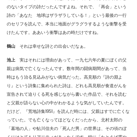
のないタイプの詩だったんですよね。それで、「再会」という
詩の「あなた 地球はザラザラしている！」という最後の一行
のセリフを読んで、本当に地面がグラグラするような衝撃を受
けたんです。ああいう衝撃はあの時だけですね。
鶴山
それは幸せな詩との出会いだなぁ。
池上
実はそれには理由があって、一九七六年の夏にぼくの父
親は病気で亡くなったんです。数年間の闘病期間があって、当
時はもう治る見込みがない病気だった。高見順の『詩の淵よ
り』という詩集に集められた詩は、どれも高見順が食道がんを
宣告されて迫りくる死を感じながら書いた作品で、それを読む
と父親が語らない心の中がわかるような気がしていたんです。
だけど、『荒地詩集1951』を読んだ時には、父親はすでに亡くな
っていた。でも亡くなってほどなくだったから、北村太郎の
「墓地の人」や鮎川信夫の「死んだ男」の世界は、その頃のぼ