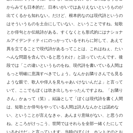
からみても日本的だ、日本いがいではありえないというものが
出てくるかも知れない。だけど、根本的なのは現代詩というの
はそういうものを土台にしていない、ということですね。短歌
とか俳句とか伝統詩がある。すくなくとも形式的にはナショナ
ルアイデンティティにのっかっているそれらに対して、あえて
異を立てることで現代詩があるってことは、これはねぇ、たい
へんな問題を含んでいると思うわけ」と語っていたんです。後
段では「この違いというものをね、現代詩を書いている人間は
もっと明確に意識すべきでしょう。なんかお隣りさんでも見る
ような眼で、歌人や俳人を見ちゃあいけないんだよ」と言って
いて、ここでもぼくは吹き出しちゃったんですよね。「お隣り
さん」かぁって（笑）。結論として「ぼくは現代詩を書く人間
は、短歌とか俳句をやっている人間は詩人なんかとは認めな
い、ということが言えなきゃ、あんまり意味がない、と思うの
ね。ところがけっこう、世間ではそれらを全部一緒くたにして
いるわけだ」と言っています。当時のぼくは、ホントそのとお