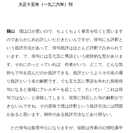
大正十五年（一九二六年）刊
鶴山
僕は口が悪いので、ちょくちょく暴言を吐くと思います
のであらかじめお許しいただきたいんですが、俳句にも評釈と
いう批評方法があって、俳句批評はほとんど評釈で占められて
います。で、俳句には五七五に季語という絶対的な型がありま
す。それにのっとっていれば、作者がいつ、どこで、どんな気
持ちで句を読んだのか批評できる。批評というよりその名の通
り批評という名の解釈です。でも五七五に季語を外れた前衛俳
句になると途端にアレルギーを起こして、たいてい「これは俳
句ではない」と排除してしまう。現実に対応した句の解釈がで
きないんですね。その意味で僕は評釈という批評方法には問題
があると思います。例外のある批評方法などあり得ない。
ただ俳句は叙景中心になりますが、短歌は作家の心情吐露中