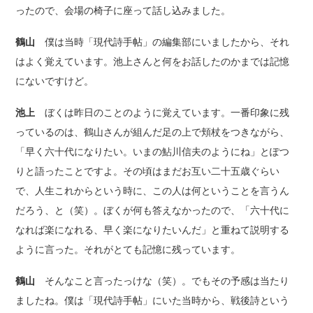
ったので、会場の椅子に座って話し込みました。
鶴山
僕は当時「現代詩手帖」の編集部にいましたから、それ
はよく覚えています。池上さんと何をお話したのかまでは記憶
にないですけど。
池上
ぼくは昨日のことのように覚えています。一番印象に残
っているのは、鶴山さんが組んだ足の上で頬杖をつきながら、
「早く六十代になりたい。いまの鮎川信夫のようにね」とぽつ
りと語ったことですよ。その頃はまだお互い二十五歳ぐらい
で、人生これからという時に、この人は何ということを言うん
だろう、と（笑）。ぼくが何も答えなかったので、「六十代に
なれば楽になれる、早く楽になりたいんだ」と重ねて説明する
ように言った。それがとても記憶に残っています。
鶴山
そんなこと言ったっけな（笑）。でもその予感は当たり
ましたね。僕は「現代詩手帖」にいた当時から、戦後詩という