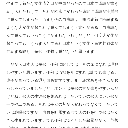
代までは新たな文化流入口が中国だったので日本で漢詩が書き
続けられたわけで、それが欧米に変わった途端に漢詩が実質的
に滅んでしまった。つまり今の自由詩は、明治維新に匹敵する
ような大変化が起これば滅んでしまう可能性がある。自由詩な
んて滅んでもいっこうにかまわないわけだけど、何度大変化が
起こっても、うっすらとであれ日本という文化・民族共同体が
存続する限り、短歌、俳句は滅びないと思います。
だから日本人は短歌、俳句に関しては、その気になれば理解
しやすいと思います。俳句は巧拙を別にすれば誰でも書ける。
虚子が言っている通り国民文学です。ま、馬場あき子さんがお
っしゃっていましたけど、ホントは短歌の方が書きやすいんだ
けどね。歌人の生涯歌を集めれば、たいていの歌人にいい歌が
一つや二つある。それは平安の昔から変わってなくて、たいて
いは絶唱歌ですが、内面を吐露する形で人の心を打つ歌はたく
さん生まれています。でも俳句は淡々とした叙景だから、芭蕉