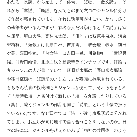
あたる「長詩」から始まって「俳句」「短歌」「散文詩」、そ
れから「童謡」「民謡」なんてものまで六つのジャンルに分け
て作品が載されています。それに執筆陣がすごい。かなり多く
の執筆者がいるんですが、有名な人だけ挙げると「長詩」は室
生犀星、堀口大學、高村光太郎、「俳句」は荻原井泉水、河東
碧梧桐、「短歌」は北原白秋、吉井勇、土岐善麿、牧水、前田
夕暮、窪田空穂、「散文詩」は吉田一穂、川路柳虹、「童謡民
謡」は野口雨情、北原白秋と超豪華ラインナップです。評論も
各ジャンルの人が書いていて、萩原朔太郎の「野口米次郎論」
や窪田空穂の「短詩形のよしあし」が巻頭に掲載されている。
もちろん読者の投稿欄も各ジャンルがあって、それらをまとめ
て「新詩歌壇」と名付けて新しい「壇」を創設したりしている
（笑）。違うジャンルの作品を同じ「詩歌」という土俵で扱っ
ているわけです。なぜ日本では「詩」が違う表現形式に分かれ
てしまい、お互いが同じ地平で語り合うことをしないのか。日
本の詩には、ジャンルを超えたいわば「精神の共同体」のよう