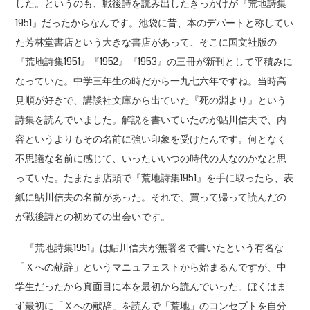
した。というのも、戦後詩を読み出したきっかけが『荒地詩集
1951』だったからなんです。池袋に昔、本のデパートと称してい
た芳林堂書店という大きな書店があって、そこに国文社版の
『荒地詩集1951』『1952』『1953』の三冊が新刊として平積みに
なっていた。中学三年生の時だから一九七六年ですね。当時高
見順が好きで、講談社文庫から出ていた『死の淵より』という
詩集を読んでいました。解説を書いていたのが鮎川信夫で、内
容というよりもその名前に強い印象を受けたんです。何となく
不思議な名前に感じて、いったいいつの時代の人なのかなと思
っていた。たまたま店頭で『荒地詩集1951』を手に取ったら、表
紙に鮎川信夫の名前があった。それで、買って帰って読んだの
が戦後詩との初めての出会いです。
『荒地詩集1951』は鮎川信夫が無署名で書いたという有名な
「Ｘへの献辞」というマニュフェストから始まるんですが、中
学生だったから真面目に本を最初から読んでいった。ぼくはま
ず最初に「Ｘへの献辞」を読んで「荒地」のコンセプトを自分