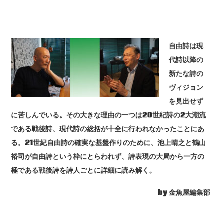
自由詩は現
代詩以降の
新たな詩の
ヴィジョン
を見出せず
に苦しんでいる。その大きな理由の一つは20世紀詩の2大潮流
である戦後詩、現代詩の総括が十全に行われなかったことにあ
る。21世紀自由詩の確実な基盤作りのために、池上晴之と鶴山
裕司が自由詩という枠にとらわれず、詩表現の大局から一方の
極である戦後詩を詩人ごとに詳細に読み解く。
by 金魚屋編集部