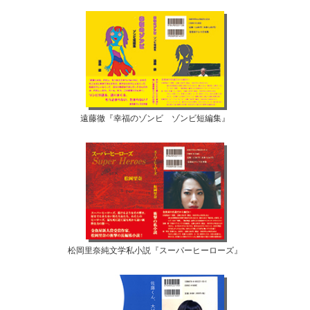
遠藤徹『幸福のゾンビ ゾンビ短編集』
松岡里奈純文学私小説『スーパーヒーローズ』