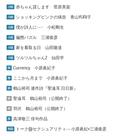
赤ちゃん貸します 菅原美架
小説
ショッキングピンクの痰壺 青山YURI子
小説
僕が詩人に･･･ 小松剛生
小説
偏態パズル 三浦俊彦
小説
家を看取る日 山田隆道
小説
ツルツルちゃん2 仙田学
小説
Currency 小原眞紀子
詩
ここから月まで 小原眞紀子
詩
鶴山裕司 連作詩『聖遠耳 日日新』
詩
聖遠耳 鶴山裕司（公開終了）
詩
羽沢 鶴山裕司（公開終了）
詩
高津敬三 俳句作品
詩
トーク@セクシュアリティ― 小原眞紀×三浦俊彦
対話