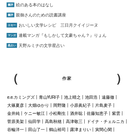
絵のある本のはなし
書評
親御さんのための読書講座
書評
おいしい文学レシピ 三日月クイイジーヌ
エセー
連載マンガ『もしかして文豪ちゃん？』りょん
マンガ
天野ルミナの文学星占い
星占い
作家
e.e.カミングズ
青山YURI子
池上晴之
池田浩
遠藤徹
大篠夏彦
大畑ゆかり
岡野隆
小原眞紀子
片島麦子
金井純
ケニー敏江
小松剛生
酒井聡
佐藤知恵子
紫雲
菅原美架
仙田学
高島秋穂
高津敬三
ドイナ・チェルニカ
谷輪洋一
田山了一
鶴山裕司
露津まりい
寅間心閑