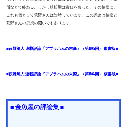
償などで終わる。しかし植松聖は責任を負った。その植松に、
これも個として萩野さんは対峙しています。この評論は植松と
萩野さんの思想の闘いでもあります。
■萩野篤人 連載評論『アブラハムの末裔』（第04回） 縦書版■
■萩野篤人 連載評論『アブラハムの末裔』（第04回） 横書版■
■ 金魚屋の評論集 ■