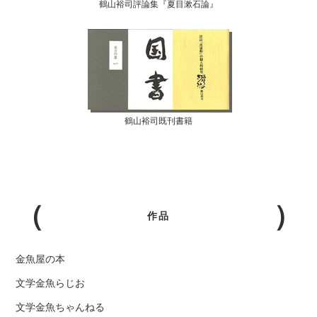
鶴山裕司評論集『夏目漱石論』
鶴山裕司既刊書籍
作品
金魚屋の本
文学金魚らじお
文学金魚ちゃんねる