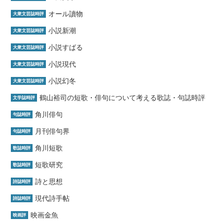
オール讀物
大衆文芸誌時評
小説新潮
大衆文芸誌時評
小説すばる
大衆文芸誌時評
小説現代
大衆文芸誌時評
小説幻冬
大衆文芸誌時評
鶴山裕司の短歌・俳句について考える歌誌・句誌時評
文学誌時評
角川俳句
句誌時評
月刊俳句界
句誌時評
角川短歌
歌誌時評
短歌研究
歌誌時評
詩と思想
詩誌時評
現代詩手帖
詩誌時評
映画金魚
映画評