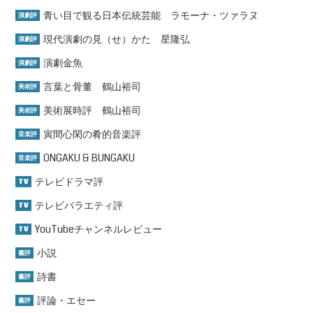
青い目で観る日本伝統芸能 ラモーナ・ツァラヌ
演劇評
現代演劇の見（せ）かた 星隆弘
演劇評
演劇金魚
演劇評
言葉と骨董 鶴山裕司
美術評
美術展時評 鶴山裕司
美術評
寅間心閑の肴的音楽評
音楽評
ONGAKU & BUNGAKU
音楽評
テレビドラマ評
TV
テレビバラエティ評
TV
YouTubeチャンネルレビュー
TV
小説
書評
詩書
書評
評論・エセー
書評