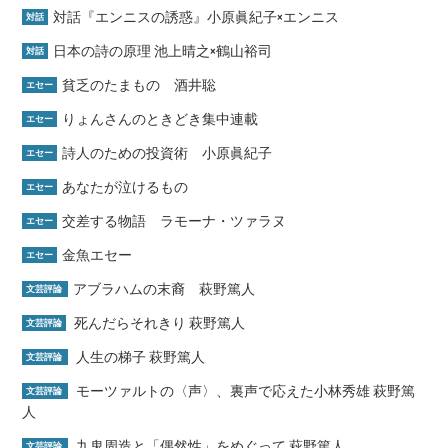
対話『エンニスの誘惑』小原眞紀子×エンニス
対話
日本の詩の原理 池上晴之×鶴山裕司
対話
貧乏のたまもの 酒井聡
エセー
りょんさんのときどき集中連載
エセー
詩人のための投資術 小原眞紀子
エセー
あなたが泣けるもの
エセー
交差する物語 ラモーナ・ツァラヌ
エセー
金魚エセー
エセー
アブラハムの末裔 萩野篤人
文芸評論
死んだらそれきり 萩野篤人
文芸評論
人生の梯子 萩野篤人
文芸評論
モーツァルトの〈声〉、裏声で応えた小林秀雄 萩野篤
文芸評論
人
九鬼周造と「偶然性」をめぐって 萩野篤人
文芸評論