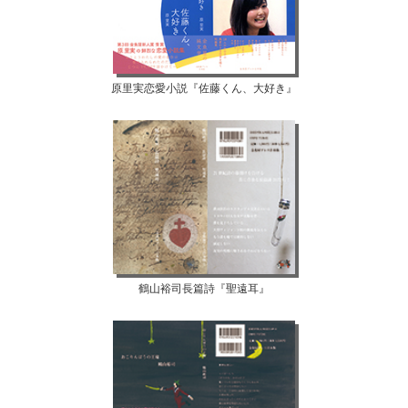
原里実恋愛小説『佐藤くん、大好き』
鶴山裕司長篇詩『聖遠耳』