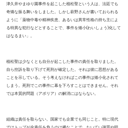
津久井やまゆり園事件を起こした植松聖という人は、法廷でも
奇矯な振る舞いをしました。しかし萩野さんが書いておられる
ように「薬物中毒や精神疾患、あるいは異常性格の持ち主によ
る特異な犯行などとすることで、事件を矮小(わいしょう)化して
はなるまい」。
植松聖は少なくとも自分が起こした事件の責任を取りました。
自ら控訴を取り下げて死刑が確定した。それは彼に思想がある
ことを示している。そう考えなければこの事件は矮小化されて
しまう。死刑でこの事件に幕を下ろすことはできません。それ
では本質的問題（アポリア）の解消にはならない。
組織は責任を取らない。国家でも企業でも同じこと。特に現代
ではトップが全責任を負うのは稀なことで、たいてい謝罪や賠