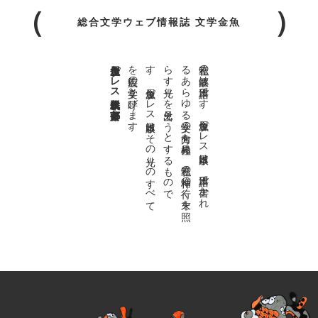
総合文学ウェブ情報誌 文学金魚
金魚屋プレス日本版代表 齋藤都
。
私達の
故郷は
日本語で
す
。
金魚屋プ
レ
ス
日本版は
、
日本語で
書か
れ
る
あ
ら
ゆ
る
文学の
方向を
見極め
、
私達の
精神の
行く
末を
照
ら
す
光り
を
見出そ
う
と
す
る
も
の
で
す
。
金魚屋プ
レ
ス
日本版は
そ
の
光り
の
す
べ
て
を
広義の
文学と
呼び
ま
す