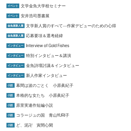
文学金魚大学校セミナー
イベント
安井浩司墨書展
イベント
文学新人賞のすべて―作家デビューのための心得
金魚屋新人賞
応募要項＆選考経緯
金魚屋新人賞
Interview of Gold Fishes
インタビュー
特別インタビュー＆講演
インタビュー
金魚詩壇討議＆インタビュー
インタビュー
新人作家インタビュー
インタビュー
幕間は波のごとく 小原眞紀子
小説
本格的な女たち 小原眞紀子
小説
原里実連作短編小説
小説
コラージュの国 青山YURI子
小説
ど、泥卍 寅間心閑
小説