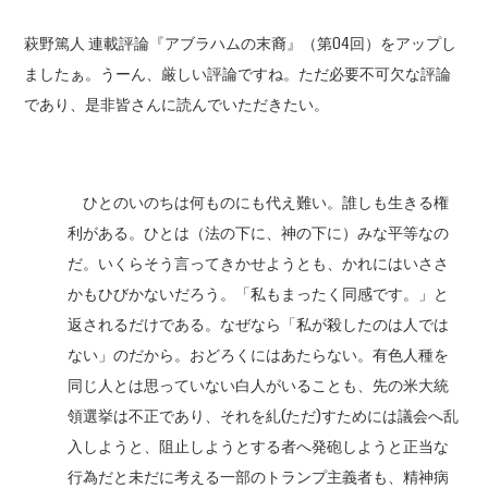
萩野篤人 連載評論『アブラハムの末裔』（第04回）をアップし
ましたぁ。うーん、厳しい評論ですね。ただ必要不可欠な評論
であり、是非皆さんに読んでいただきたい。
ひとのいのちは何ものにも代え難い。誰しも生きる権
利がある。ひとは（法の下に、神の下に）みな平等なの
だ。いくらそう言ってきかせようとも、かれにはいささ
かもひびかないだろう。「私もまったく同感です。」と
返されるだけである。なぜなら「私が殺したのは人では
ない」のだから。おどろくにはあたらない。有色人種を
同じ人とは思っていない白人がいることも、先の米大統
領選挙は不正であり、それを糺(ただ)すためには議会へ乱
入しようと、阻止しようとする者へ発砲しようと正当な
行為だと未だに考える一部のトランプ主義者も、精神病