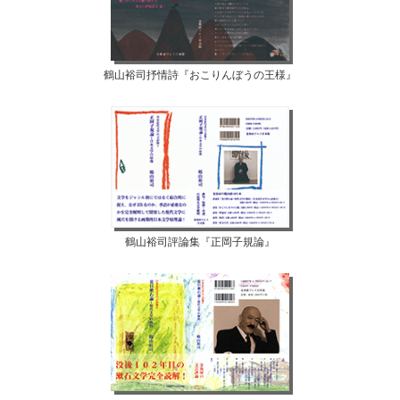
鶴山裕司抒情詩『おこりんぼうの王様』
鶴山裕司評論集『正岡子規論』