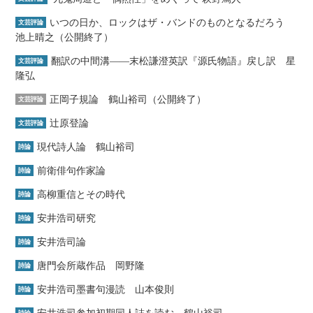
いつの日か、ロックはザ・バンドのものとなるだろう
文芸評論
池上晴之（公開終了）
翻訳の中間溝――末松謙澄英訳『源氏物語』戻し訳 星
文芸評論
隆弘
正岡子規論 鶴山裕司（公開終了）
文芸評論
辻原登論
文芸評論
現代詩人論 鶴山裕司
詩論
前衛俳句作家論
詩論
高柳重信とその時代
詩論
安井浩司研究
詩論
安井浩司論
詩論
唐門会所蔵作品 岡野隆
詩論
安井浩司墨書句漫読 山本俊則
詩論
安井浩司参加初期同人誌を読む 鶴山裕司
詩論