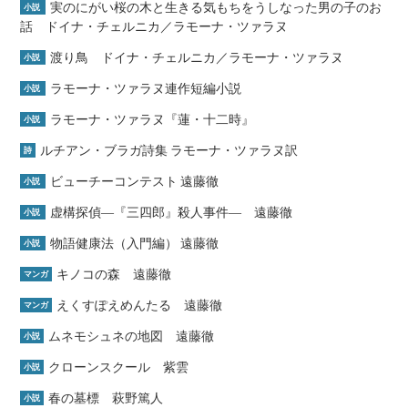
実のにがい桜の木と生きる気もちをうしなった男の子のお
小説
話 ドイナ・チェルニカ／ラモーナ・ツァラヌ
渡り鳥 ドイナ・チェルニカ／ラモーナ・ツァラヌ
小説
ラモーナ・ツァラヌ連作短編小説
小説
ラモーナ・ツァラヌ『蓮・十二時』
小説
ルチアン・ブラガ詩集 ラモーナ・ツァラヌ訳
詩
ビューチーコンテスト 遠藤徹
小説
虚構探偵―『三四郎』殺人事件― 遠藤徹
小説
物語健康法（入門編） 遠藤徹
小説
キノコの森 遠藤徹
マンガ
えくすぽえめんたる 遠藤徹
マンガ
ムネモシュネの地図 遠藤徹
小説
クローンスクール 紫雲
小説
春の墓標 萩野篤人
小説