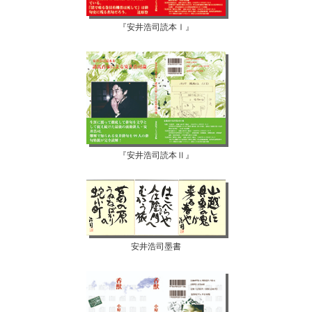
『安井浩司読本Ⅰ』
『安井浩司読本Ⅱ』
安井浩司墨書