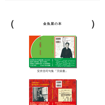
金魚屋の本
安井浩司句集『天獄書』