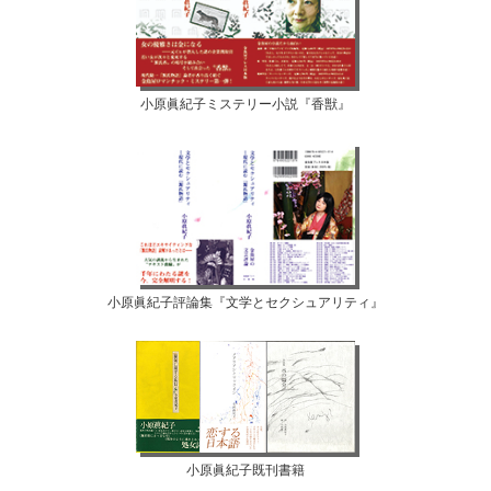
小原眞紀子ミステリー小説『香獣』
小原眞紀子評論集『文学とセクシュアリティ』
小原眞紀子既刊書籍