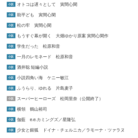
オトコは遅々として 寅間心閑
小説
助平ども 寅間心閑
小説
松の牢 寅間心閑
小説
もうすぐ幕が開く 大畑ゆかり原案 寅間心閑作
小説
学生だった 松原和音
小説
一月のレモネード 松原和音
小説
酒井聡 短編小説
小説
小説四角い海 ケニー敏江
小説
ふうらり、ゆれる 片島麦子
小説
スーパーヒーローズ 松岡里奈（公開終了）
小説
横領 鶴山裕司
小説
伽藍 e.e.カミングズ／星隆弘
小説
少女と銀狐 ドイナ・チェルニカ／ラモーナ・ツァラヌ
小説