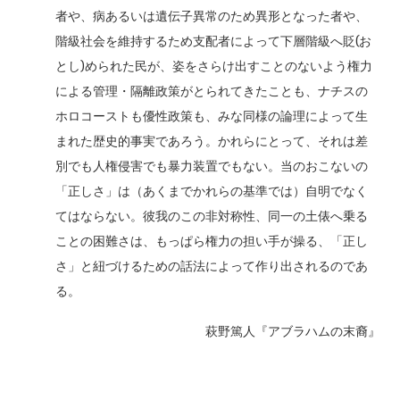
者や、病あるいは遺伝子異常のため異形となった者や、
階級社会を維持するため支配者によって下層階級へ貶(お
とし)められた民が、姿をさらけ出すことのないよう権力
による管理・隔離政策がとられてきたことも、ナチスの
ホロコーストも優性政策も、みな同様の論理によって生
まれた歴史的事実であろう。かれらにとって、それは差
別でも人権侵害でも暴力装置でもない。当のおこないの
「正しさ」は（あくまでかれらの基準では）自明でなく
てはならない。彼我のこの非対称性、同一の土俵へ乗る
ことの困難さは、もっぱら権力の担い手が操る、「正し
さ」と紐づけるための話法によって作り出されるのであ
る。
萩野篤人『アブラハムの末裔』