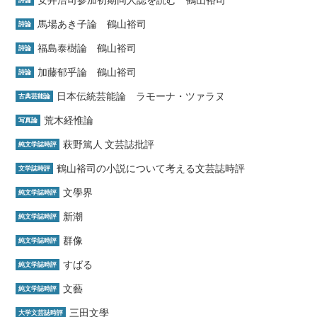
馬場あき子論 鶴山裕司
詩論
福島泰樹論 鶴山裕司
詩論
加藤郁乎論 鶴山裕司
詩論
日本伝統芸能論 ラモーナ・ツァラヌ
古典芸能論
荒木経惟論
写真論
萩野篤人 文芸誌批評
純文学誌時評
鶴山裕司の小説について考える文芸誌時評
文学誌時評
文學界
純文学誌時評
新潮
純文学誌時評
群像
純文学誌時評
すばる
純文学誌時評
文藝
純文学誌時評
三田文學
大学文芸誌時評