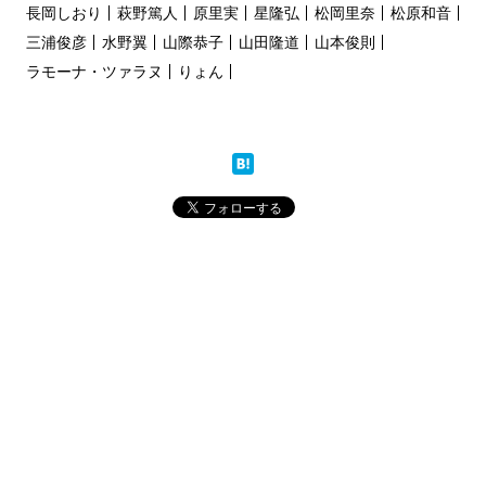
長岡しおり
萩野篤人
原里実
星隆弘
松岡里奈
松原和音
三浦俊彦
水野翼
山際恭子
山田隆道
山本俊則
ラモーナ・ツァラヌ
りょん