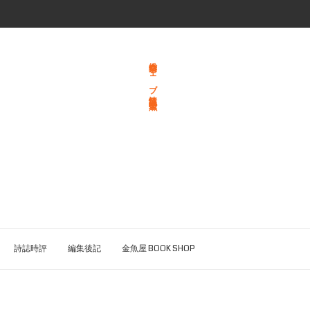
総合文学ウェブ情報誌 文学金魚
詩誌時評
編集後記
金魚屋 BOOK SHOP