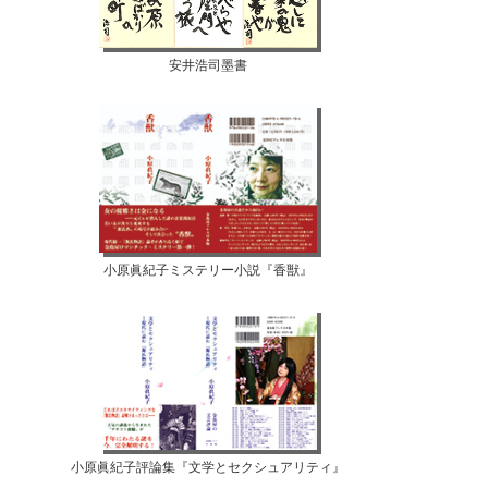
安井浩司墨書
小原眞紀子ミステリー小説『香獣』
小原眞紀子評論集『文学とセクシュアリティ』