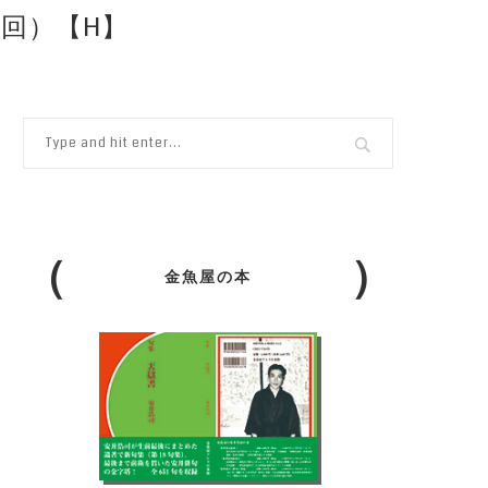
回）【H】
金魚屋の本