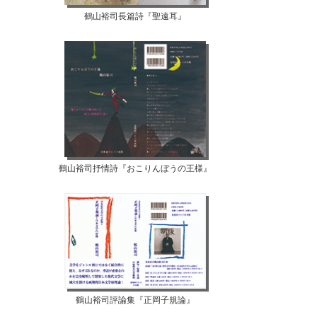
鶴山裕司長篇詩『聖遠耳』
鶴山裕司抒情詩『おこりんぼうの王様』
鶴山裕司評論集『正岡子規論』