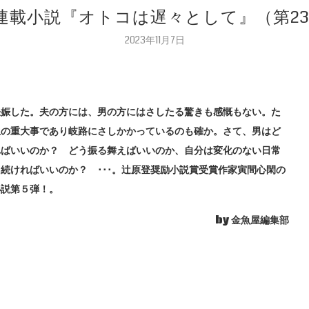
 連載小説『オトコは遅々として』（第23
2023年11月7日
妊娠した。夫の方には、男の方にはさしたる驚きも感慨もない。た
生の重大事であり岐路にさしかかっているのも確か。さて、男はど
ればいいのか？ どう振る舞えばいいのか、自分は変化のない日常
続ければいいのか？ ･･･。辻原登奨励小説賞受賞作家寅間心閑の
小説第５弾！。
by 金魚屋編集部