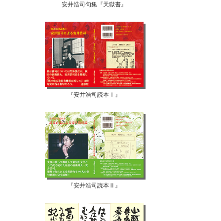
安井浩司句集『天獄書』
『安井浩司読本Ⅰ』
『安井浩司読本Ⅱ』