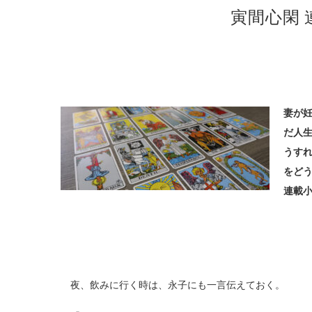
寅間心閑
妻が
だ人
うす
をどう
連載
夜、飲みに行く時は、永子にも一言伝えておく。