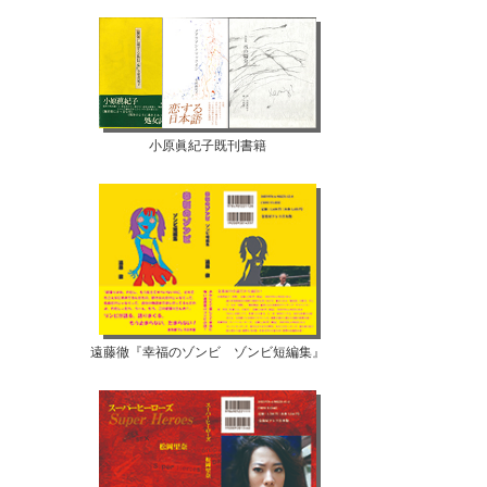
小原眞紀子既刊書籍
遠藤徹『幸福のゾンビ ゾンビ短編集』