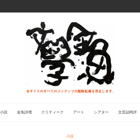
小説
金魚詩壇
クリティーク
アート
シアター
文芸誌時評
小説