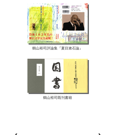
鶴山裕司評論集『夏目漱石論』
鶴山裕司既刊書籍