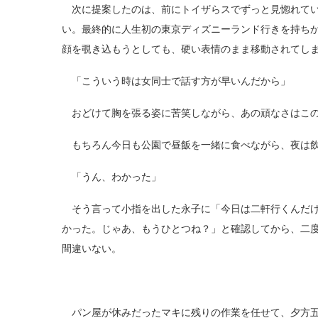
次に提案したのは、前にトイザらスでずっと見惚れてい
い。最終的に人生初の東京ディズニーランド行きを持ち
顔を覗き込もうとしても、硬い表情のまま移動されてし
「こういう時は女同士で話す方が早いんだから」
おどけて胸を張る姿に苦笑しながら、あの頑なさはこの
もちろん今日も公園で昼飯を一緒に食べながら、夜は飲
「うん、わかった」
そう言って小指を出した永子に「今日は二軒行くんだけ
かった。じゃあ、もうひとつね？」と確認してから、二
間違いない。
パン屋が休みだったマキに残りの作業を任せて、夕方五