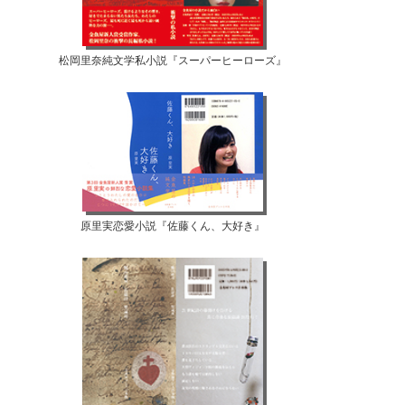
松岡里奈純文学私小説『スーパーヒーローズ』
原里実恋愛小説『佐藤くん、大好き』