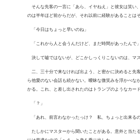
そんな先客の一言に「あら、イヤねえ」と彼女は笑い、
のは半年ほど前からだが、それ以前に経験があることは
「今日はちょっと早いのね」
「これから人と会うんだけど、まだ時間があったんで
決して嘘ではないが、どこかしっくりこないのは、マス
二、三十分で来なければ出よう、と密かに決めると先客
ら他愛のない会話も続かない。曖昧な微笑みを浮かべな
かる。これ、と差し出されたのはトランプのようなカー
「？」
「あれ、前言わなかったっけ？ 私、ちょっと出来るの
たしかにマスターから聞いたことがある。意外と当たる