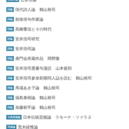
現代詩人論 鶴山裕司
詩論
前衛俳句作家論
詩論
高柳重信とその時代
詩論
安井浩司研究
詩論
安井浩司論
詩論
唐門会所蔵作品 岡野隆
詩論
安井浩司墨書句漫読 山本俊則
詩論
安井浩司参加初期同人誌を読む 鶴山裕司
詩論
馬場あき子論 鶴山裕司
詩論
福島泰樹論 鶴山裕司
詩論
加藤郁乎論 鶴山裕司
詩論
日本伝統芸能論 ラモーナ・ツァラヌ
古典芸能論
荒木経惟論
写真論