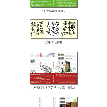
『安井浩司読本Ⅱ』
安井浩司墨書
小原眞紀子ミステリー小説『香獣』