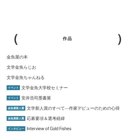
作品
金魚屋の本
文学金魚らじお
文学金魚ちゃんねる
文学金魚大学校セミナー
イベント
安井浩司墨書展
イベント
文学新人賞のすべて―作家デビューのための心得
金魚屋新人賞
応募要項＆選考経緯
金魚屋新人賞
Interview of Gold Fishes
インタビュー