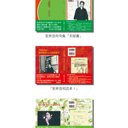
安井浩司句集『天獄書』
『安井浩司読本Ⅰ』