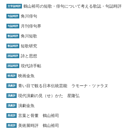
鶴山裕司の短歌・俳句について考える歌誌・句誌時評
文学誌時評
角川俳句
句誌時評
月刊俳句界
句誌時評
角川短歌
歌誌時評
短歌研究
歌誌時評
詩と思想
詩誌時評
現代詩手帖
詩誌時評
映画金魚
映画評
青い目で観る日本伝統芸能 ラモーナ・ツァラヌ
演劇評
現代演劇の見（せ）かた 星隆弘
演劇評
演劇金魚
演劇評
言葉と骨董 鶴山裕司
美術評
美術展時評 鶴山裕司
美術評