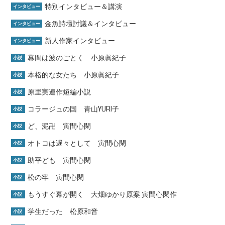
特別インタビュー＆講演
インタビュー
金魚詩壇討議＆インタビュー
インタビュー
新人作家インタビュー
インタビュー
幕間は波のごとく 小原眞紀子
小説
本格的な女たち 小原眞紀子
小説
原里実連作短編小説
小説
コラージュの国 青山YURI子
小説
ど、泥卍 寅間心閑
小説
オトコは遅々として 寅間心閑
小説
助平ども 寅間心閑
小説
松の牢 寅間心閑
小説
もうすぐ幕が開く 大畑ゆかり原案 寅間心閑作
小説
学生だった 松原和音
小説