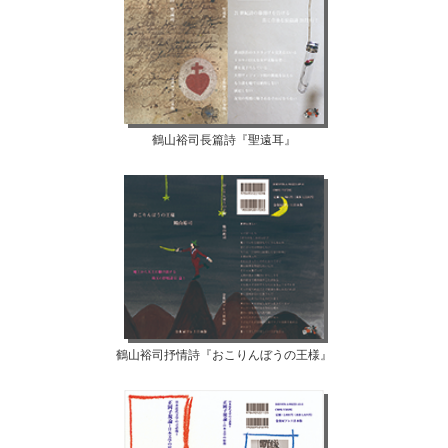
鶴山裕司長篇詩『聖遠耳』
鶴山裕司抒情詩『おこりんぼうの王様』