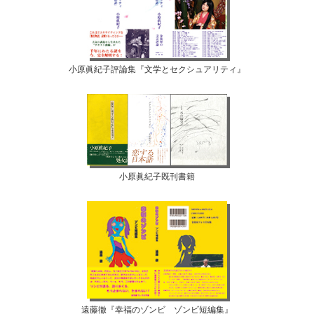
小原眞紀子評論集『文学とセクシュアリティ』
小原眞紀子既刊書籍
遠藤徹『幸福のゾンビ ゾンビ短編集』