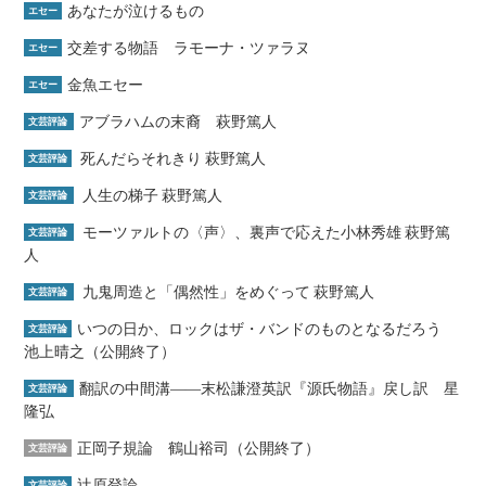
あなたが泣けるもの
エセー
交差する物語 ラモーナ・ツァラヌ
エセー
金魚エセー
エセー
アブラハムの末裔 萩野篤人
文芸評論
死んだらそれきり 萩野篤人
文芸評論
人生の梯子 萩野篤人
文芸評論
モーツァルトの〈声〉、裏声で応えた小林秀雄 萩野篤
文芸評論
人
九鬼周造と「偶然性」をめぐって 萩野篤人
文芸評論
いつの日か、ロックはザ・バンドのものとなるだろう
文芸評論
池上晴之（公開終了）
翻訳の中間溝――末松謙澄英訳『源氏物語』戻し訳 星
文芸評論
隆弘
正岡子規論 鶴山裕司（公開終了）
文芸評論
辻原登論
文芸評論