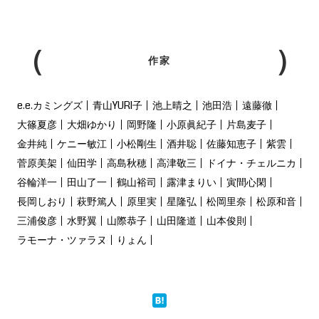
作家
e.e.カミングズ
青山YURI子
池上晴之
池田浩
遠藤徹
大篠夏彦
大畑ゆかり
岡野隆
小原眞紀子
片島麦子
金井純
ケニー敏江
小松剛生
酒井聡
佐藤知恵子
紫雲
菅原美架
仙田学
高島秋穂
高津敬三
ドイナ・チェルニカ
谷輪洋一
田山了一
鶴山裕司
露津まりい
寅間心閑
長岡しおり
萩野篤人
原里実
星隆弘
松岡里奈
松原和音
三浦俊彦
水野翼
山際恭子
山田隆道
山本俊則
ラモーナ・ツァラヌ
りょん