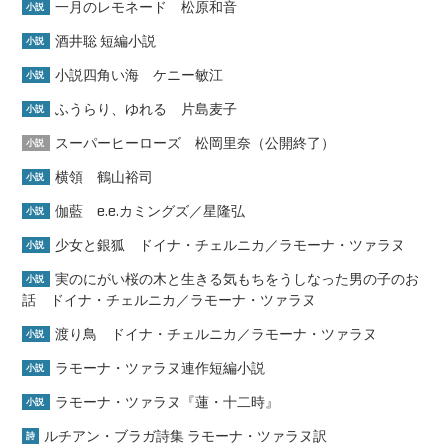
一月のレモネード 松原和音
小説
酒井聡 短編小説
小説
小説四角い海 ケニー敏江
小説
ふうらり、ゆれる 片島麦子
小説
スーパーヒーローズ 松岡里奈（公開終了）
小説
横領 鶴山裕司
小説
伽藍 e.e.カミングズ／星隆弘
小説
少女と銀狐 ドイナ・チェルニカ／ラモーナ・ツァラヌ
小説
実のにがい桜の木と生きる気もちをうしなった男の子のお
小説
話 ドイナ・チェルニカ／ラモーナ・ツァラヌ
渡り鳥 ドイナ・チェルニカ／ラモーナ・ツァラヌ
小説
ラモーナ・ツァラヌ連作短編小説
小説
ラモーナ・ツァラヌ『蓮・十二時』
小説
ルチアン・ブラガ詩集 ラモーナ・ツァラヌ訳
詩