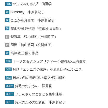
ツルツルちゃん2 仙田学
小説
Currency 小原眞紀子
詩
ここから月まで 小原眞紀子
詩
鶴山裕司 連作詩『聖遠耳 日日新』
詩
聖遠耳 鶴山裕司（公開終了）
詩
羽沢 鶴山裕司（公開終了）
詩
高津敬三 俳句作品
詩
トーク@セクシュアリティ― 小原眞紀×三浦俊彦
対話
対話『エンニスの誘惑』小原眞紀子×エンニス
対話
日本の詩の原理 池上晴之×鶴山裕司
対話
貧乏のたまもの 酒井聡
エセー
りょんさんのときどき集中連載
エセー
詩人のための投資術 小原眞紀子
エセー