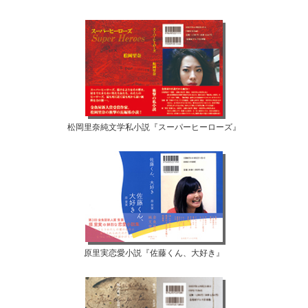
松岡里奈純文学私小説『スーパーヒーローズ』
原里実恋愛小説『佐藤くん、大好き』