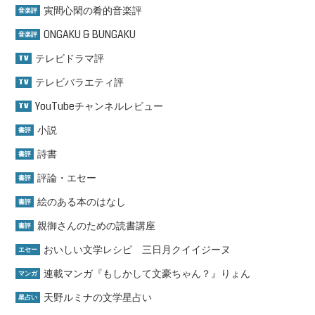
寅間心閑の肴的音楽評
音楽評
ONGAKU & BUNGAKU
音楽評
テレビドラマ評
TV
テレビバラエティ評
TV
YouTubeチャンネルレビュー
TV
小説
書評
詩書
書評
評論・エセー
書評
絵のある本のはなし
書評
親御さんのための読書講座
書評
おいしい文学レシピ 三日月クイイジーヌ
エセー
連載マンガ『もしかして文豪ちゃん？』りょん
マンガ
天野ルミナの文学星占い
星占い