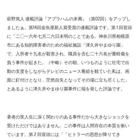
萩野篤人 連載評論『アブラハムの末裔』（第02回）をアップし
ましたぁ。第14回金魚屋新人賞受賞の連載評論です。第 1 回冒頭
に「二〇一六年七月二六日未明のことである。神奈川県相模原
市にある知的障害者のための福祉施設「津久井やまゆり園」
で、入所者十九名が殺害され、職員を含む二十六名が重軽傷を
負う事件が起きた。（中略）その朝、いつものように社宅で出
勤の支度をしながらテレビのニュース番組を観ていた私は、画
面に釘付けとなり、茫然自失となってその場に立ち尽くした」
とあるように津久井やまゆり園事件に端を発した評論です。
著者の実人生に深く関わりのある事件だから大きなショックを
受けただけではありません。この事件は人間存在の本質を衝い
ています。第 2 回冒頭には「「ヒトラーの思想が降りてき