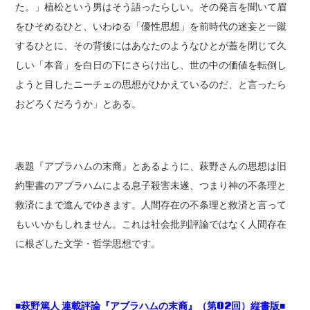
た。」植松という男はそう語ったらしい。その発言を聞いて眉
をひそめるひと、いわゆる「優性思想」を前時代の迷妄と一蹴
するひとに、その背後にはあなたのようなひとが蓋を閉じて久
しい「本音」を白日の下にさらけ出し、世の中の価値を転倒し
ようと目したニーチェの思想がひかえているのだ、と言ったら
おどろくだろうか」とある。
表題『アブラハムの末裔』とあるように、萩野さんの思想は旧
約聖書のアブラハムによる息子殺害未遂、つまり神の不条理と
救済にまで進んでゆきます。人間存在の不条理と救済と言って
もいいかもしれません。これは社会批判評論ではなく人間存在
に根ざした文学・哲学思想です。
■萩野篤人 連載評論『アブラハムの末裔』（第02回）縦書版■