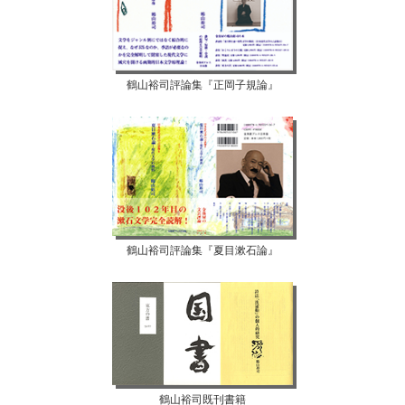
鶴山裕司評論集『正岡子規論』
鶴山裕司評論集『夏目漱石論』
鶴山裕司既刊書籍