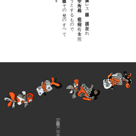
私達の
故郷は
日本語で
す
。
金魚屋プ
レ
ス
日本版は
、
日本語で
書か
れ
る
あ
ら
ゆ
る
文学の
方向を
見極め
、
私達の
精神の
行く
末を
照
ら
す
光り
を
見出そ
う
と
す
る
も
の
で
す
。
金魚屋プ
レ
ス
日本版は
そ
の
光り
の
す
べ
て
を
広義の
文学と
呼び
ま
す
金魚屋BOOK SHOP