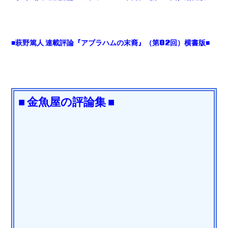
■萩野篤人 連載評論『アブラハムの末裔』（第02回）横書版■
■ 金魚屋の評論集 ■