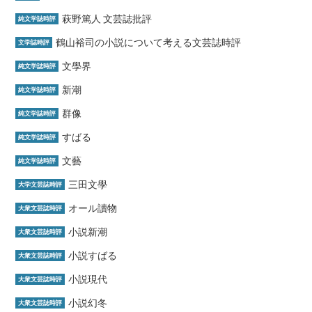
萩野篤人 文芸誌批評
純文学誌時評
鶴山裕司の小説について考える文芸誌時評
文学誌時評
文學界
純文学誌時評
新潮
純文学誌時評
群像
純文学誌時評
すばる
純文学誌時評
文藝
純文学誌時評
三田文學
大学文芸誌時評
オール讀物
大衆文芸誌時評
小説新潮
大衆文芸誌時評
小説すばる
大衆文芸誌時評
小説現代
大衆文芸誌時評
小説幻冬
大衆文芸誌時評