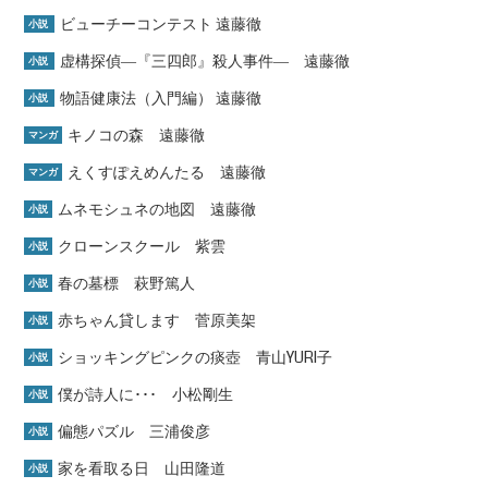
ビューチーコンテスト 遠藤徹
小説
虚構探偵―『三四郎』殺人事件― 遠藤徹
小説
物語健康法（入門編） 遠藤徹
小説
キノコの森 遠藤徹
マンガ
えくすぽえめんたる 遠藤徹
マンガ
ムネモシュネの地図 遠藤徹
小説
クローンスクール 紫雲
小説
春の墓標 萩野篤人
小説
赤ちゃん貸します 菅原美架
小説
ショッキングピンクの痰壺 青山YURI子
小説
僕が詩人に･･･ 小松剛生
小説
偏態パズル 三浦俊彦
小説
家を看取る日 山田隆道
小説