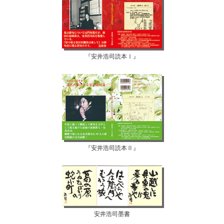
『安井浩司読本Ⅰ』
『安井浩司読本Ⅱ』
安井浩司墨書