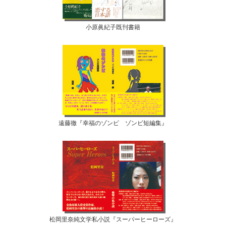
小原眞紀子既刊書籍
遠藤徹『幸福のゾンビ ゾンビ短編集』
松岡里奈純文学私小説『スーパーヒーローズ』