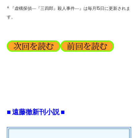
* 『虚構探偵―『三四郎』殺人事件―』は毎月15日に更新されま
す。
■ 遠藤徹新刊小説 ■