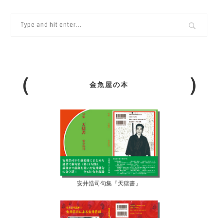
金魚屋の本
安井浩司句集『天獄書』