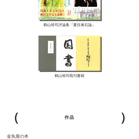
鶴山裕司評論集『夏目漱石論』
鶴山裕司既刊書籍
作品
金魚屋の本