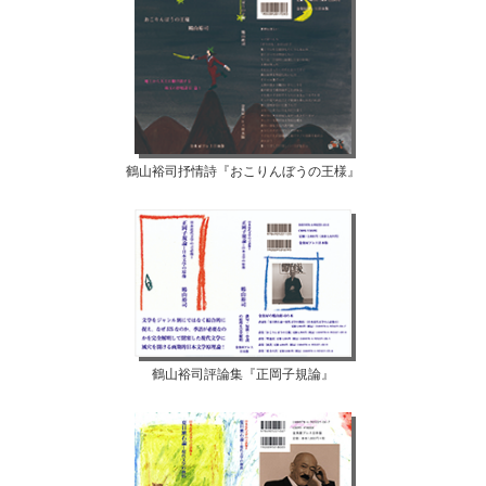
鶴山裕司抒情詩『おこりんぼうの王様』
鶴山裕司評論集『正岡子規論』