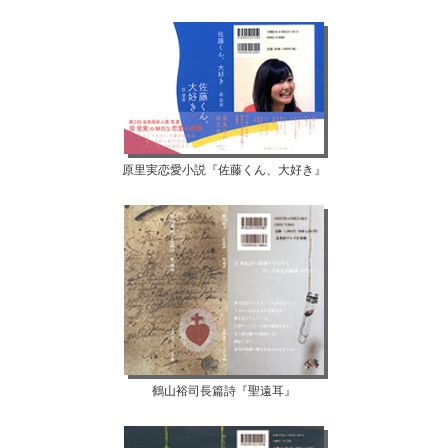
原里実恋愛小説『佐藤くん、大好き』
鶴山裕司長篇詩『聖遠耳』