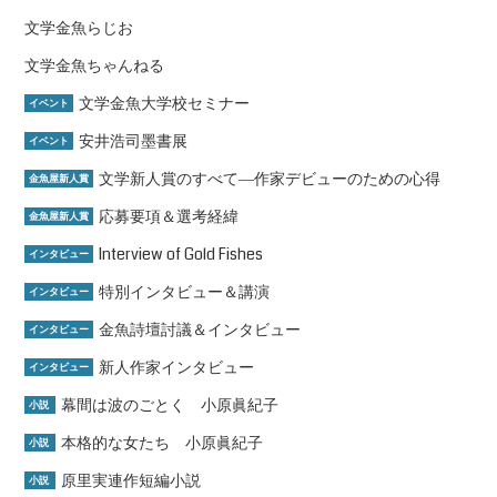
文学金魚らじお
文学金魚ちゃんねる
文学金魚大学校セミナー
イベント
安井浩司墨書展
イベント
文学新人賞のすべて―作家デビューのための心得
金魚屋新人賞
応募要項＆選考経緯
金魚屋新人賞
Interview of Gold Fishes
インタビュー
特別インタビュー＆講演
インタビュー
金魚詩壇討議＆インタビュー
インタビュー
新人作家インタビュー
インタビュー
幕間は波のごとく 小原眞紀子
小説
本格的な女たち 小原眞紀子
小説
原里実連作短編小説
小説