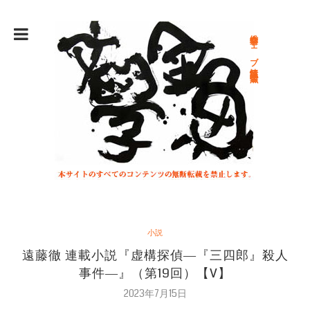
総合文学ウェブ情報誌 文学金魚
小説
遠藤徹 連載小説『虚構探偵―『三四郎』殺人
事件―』（第19回）【V】
2023年7月15日