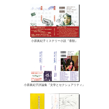
小原眞紀子ミステリー小説『香獣』
小原眞紀子評論集『文学とセクシュアリティ』