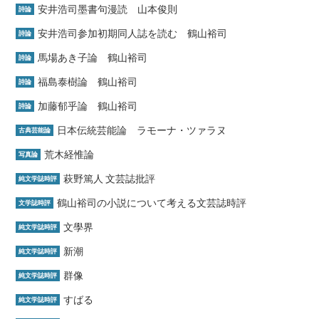
安井浩司墨書句漫読 山本俊則
詩論
安井浩司参加初期同人誌を読む 鶴山裕司
詩論
馬場あき子論 鶴山裕司
詩論
福島泰樹論 鶴山裕司
詩論
加藤郁乎論 鶴山裕司
詩論
日本伝統芸能論 ラモーナ・ツァラヌ
古典芸能論
荒木経惟論
写真論
萩野篤人 文芸誌批評
純文学誌時評
鶴山裕司の小説について考える文芸誌時評
文学誌時評
文學界
純文学誌時評
新潮
純文学誌時評
群像
純文学誌時評
すばる
純文学誌時評