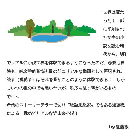
世界は変わ
った！ 紙
に印刷され
た文字の小
説を読む時
代から、VR
でリアルに小説世界を体験できるようになったのだ。恋愛も冒
険も、純文学的苦悩も目の前にリアルな動画として再現され、
読者（視聴者）はそれを我がことのように体験できる！ しか
しいつの世の中でも悪いヤツが、秩序を乱す輩がいるもの
で･･･。
希代のストーリーテラーであり〝物語思想家〟でもある遠藤徹
による、極めてリアルな近未来小説！
by 遠藤徹