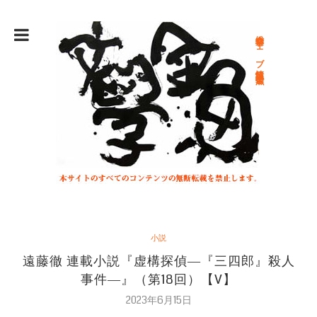
総合文学ウェブ情報誌 文学金魚
小説
遠藤徹 連載小説『虚構探偵―『三四郎』殺人
事件―』（第18回）【V】
2023年6月15日