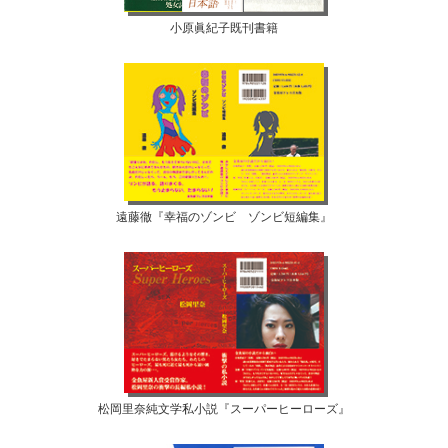
小原眞紀子既刊書籍
遠藤徹『幸福のゾンビ ゾンビ短編集』
松岡里奈純文学私小説『スーパーヒーローズ』