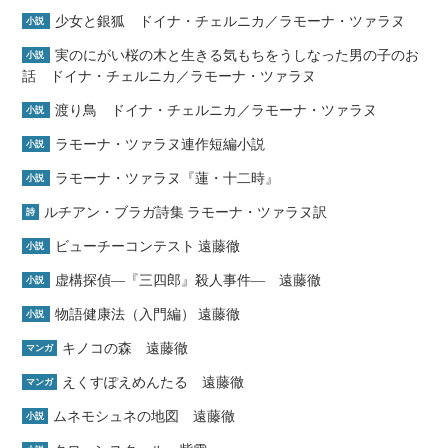
少女と銀狐 ドイナ・チェルニカ／ラモーナ・ツァラヌ
小説
実のにがい桜の木と生きる気もちをうしなった男の子のお
小説
話 ドイナ・チェルニカ／ラモーナ・ツァラヌ
渡り鳥 ドイナ・チェルニカ／ラモーナ・ツァラヌ
小説
ラモーナ・ツァラヌ連作短編小説
小説
ラモーナ・ツァラヌ『蓮・十二時』
小説
ルチアン・ブラガ詩集 ラモーナ・ツァラヌ訳
詩
ビューチーコンテスト 遠藤徹
小説
虚構探偵―『三四郎』殺人事件― 遠藤徹
小説
物語健康法（入門編） 遠藤徹
小説
キノコの森 遠藤徹
マンガ
えくすぽえめんたる 遠藤徹
マンガ
ムネモシュネの地図 遠藤徹
小説