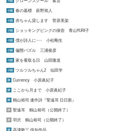
クローンスクール 紫雲
小説
春の墓標 萩野篤人
小説
赤ちゃん貸します 菅原美架
小説
ショッキングピンクの痰壺 青山YURI子
小説
僕が詩人に･･･ 小松剛生
小説
偏態パズル 三浦俊彦
小説
家を看取る日 山田隆道
小説
ツルツルちゃん2 仙田学
小説
Currency 小原眞紀子
詩
ここから月まで 小原眞紀子
詩
鶴山裕司 連作詩『聖遠耳 日日新』
詩
聖遠耳 鶴山裕司（公開終了）
詩
羽沢 鶴山裕司（公開終了）
詩
高津敬三 俳句作品
詩