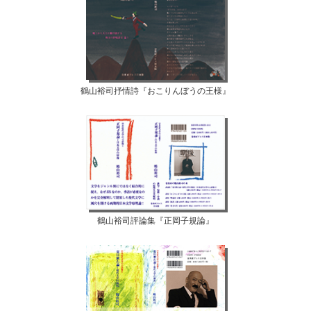
鶴山裕司抒情詩『おこりんぼうの王様』
鶴山裕司評論集『正岡子規論』