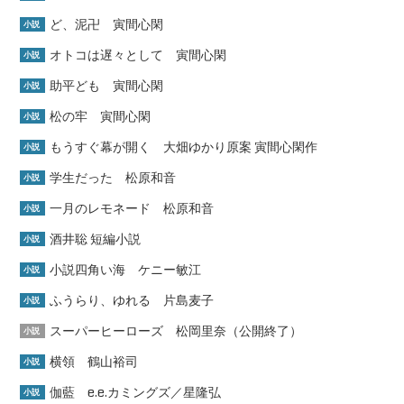
ど、泥卍 寅間心閑
小説
オトコは遅々として 寅間心閑
小説
助平ども 寅間心閑
小説
松の牢 寅間心閑
小説
もうすぐ幕が開く 大畑ゆかり原案 寅間心閑作
小説
学生だった 松原和音
小説
一月のレモネード 松原和音
小説
酒井聡 短編小説
小説
小説四角い海 ケニー敏江
小説
ふうらり、ゆれる 片島麦子
小説
スーパーヒーローズ 松岡里奈（公開終了）
小説
横領 鶴山裕司
小説
伽藍 e.e.カミングズ／星隆弘
小説