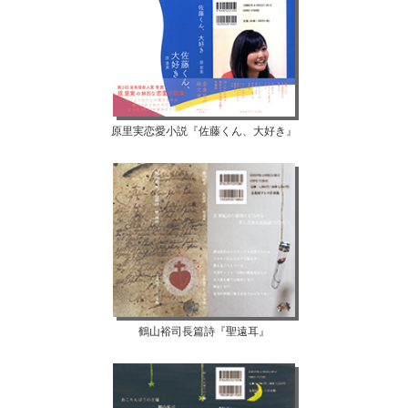
原里実恋愛小説『佐藤くん、大好き』
鶴山裕司長篇詩『聖遠耳』