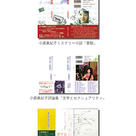
小原眞紀子ミステリー小説『香獣』
小原眞紀子評論集『文学とセクシュアリティ』