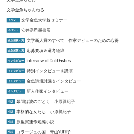
文学金魚ちゃんねる
文学金魚大学校セミナー
イベント
安井浩司墨書展
イベント
文学新人賞のすべて―作家デビューのための心得
金魚屋新人賞
応募要項＆選考経緯
金魚屋新人賞
Interview of Gold Fishes
インタビュー
特別インタビュー＆講演
インタビュー
金魚詩壇討議＆インタビュー
インタビュー
新人作家インタビュー
インタビュー
幕間は波のごとく 小原眞紀子
小説
本格的な女たち 小原眞紀子
小説
原里実連作短編小説
小説
コラージュの国 青山YURI子
小説