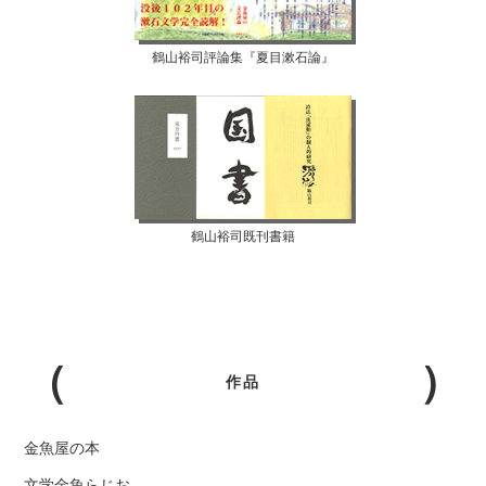
鶴山裕司評論集『夏目漱石論』
鶴山裕司既刊書籍
作品
金魚屋の本
文学金魚らじお