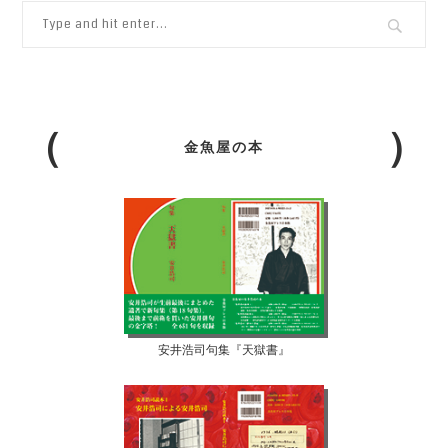
金魚屋の本
安井浩司句集『天獄書』