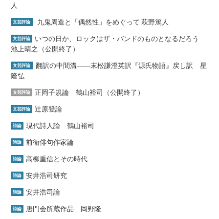
人
九鬼周造と「偶然性」をめぐって 萩野篤人
文芸評論
いつの日か、ロックはザ・バンドのものとなるだろう
文芸評論
池上晴之（公開終了）
翻訳の中間溝――末松謙澄英訳『源氏物語』戻し訳 星
文芸評論
隆弘
正岡子規論 鶴山裕司（公開終了）
文芸評論
辻原登論
文芸評論
現代詩人論 鶴山裕司
詩論
前衛俳句作家論
詩論
高柳重信とその時代
詩論
安井浩司研究
詩論
安井浩司論
詩論
唐門会所蔵作品 岡野隆
詩論