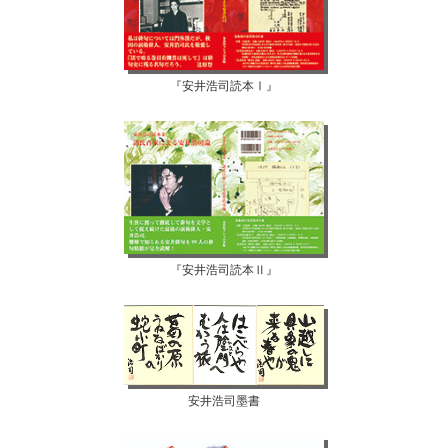
『安井浩司読本Ⅰ』
『安井浩司読本Ⅱ』
安井浩司墨書