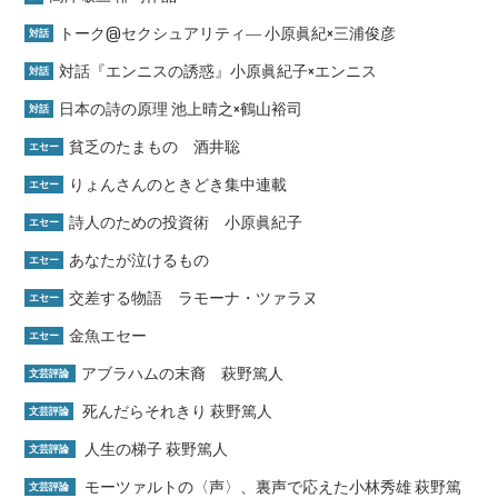
トーク@セクシュアリティ― 小原眞紀×三浦俊彦
対話
対話『エンニスの誘惑』小原眞紀子×エンニス
対話
日本の詩の原理 池上晴之×鶴山裕司
対話
貧乏のたまもの 酒井聡
エセー
りょんさんのときどき集中連載
エセー
詩人のための投資術 小原眞紀子
エセー
あなたが泣けるもの
エセー
交差する物語 ラモーナ・ツァラヌ
エセー
金魚エセー
エセー
アブラハムの末裔 萩野篤人
文芸評論
死んだらそれきり 萩野篤人
文芸評論
人生の梯子 萩野篤人
文芸評論
モーツァルトの〈声〉、裏声で応えた小林秀雄 萩野篤
文芸評論