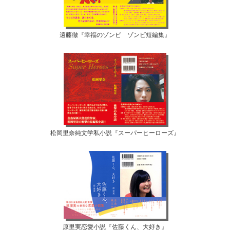
遠藤徹『幸福のゾンビ ゾンビ短編集』
松岡里奈純文学私小説『スーパーヒーローズ』
原里実恋愛小説『佐藤くん、大好き』