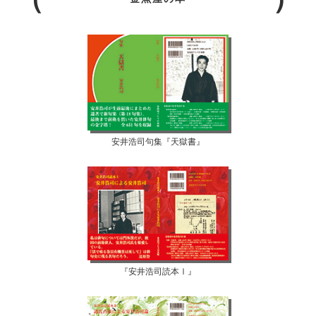
安井浩司句集『天獄書』
『安井浩司読本Ⅰ』