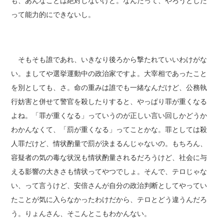
も、あんなことは絶対しないけど。なんたって、やろうとした
って能力的にできないし。
そもそも誰であれ、いきなり後ろから撃たれていいわけがな
い。ましてや選挙運動中の政治家ですよ。大宰相であったこと
を別としても、さ。命の重みは誰でも一緒なんだけど、公務執
行妨害と併せて警官を殺したりすると、やっぱり罪が重くなる
よね。「罪が重くなる」っていうのが正しい言い回しかどうか
わかんなくて、「罰が重くなる」ってことかな。罪としては殺
人罪だけど、情状酌量で罰が決まるんじゃないの。もちろん、
容疑者の気の毒な状況も情状酌量されるだろうけど、社会に与
える影響の大きさも情状ってやつでしょ。そんで、テロじゃな
い、って言うけど、安倍さんが自分の政治判断としてやってい
たことが気に入らなかったわけだから、テロとどう違うんだろ
う。りょんさん、そこんとこもわかんない。