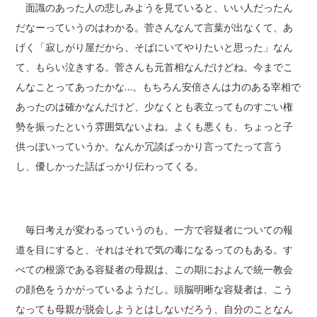
面識のあった人の悲しみようを見ていると、いい人だったん
だなーっていうのはわかる。菅さんなんて言葉が出なくて、あ
げく「寂しがり屋だから、そばにいてやりたいと思った」なん
て、もらい泣きする。菅さんも元首相なんだけどね。今までこ
んなことってあったかな…。もちろん安倍さんは力のある宰相で
あったのは確かなんだけど、少なくとも表立ってものすごい権
勢を振ったという雰囲気ないよね。よくも悪くも、ちょっと子
供っぽいっていうか。なんか冗談ばっかり言ってたって言う
し、優しかった話ばっかり伝わってくる。
毎日考えが変わるっていうのも、一方で容疑者についての報
道を目にすると、それはそれで気の毒になるってのもある。す
べての根源である容疑者の母親は、この期におよんで統一教会
の顔色をうかがっているようだし。頭脳明晰な容疑者は、こう
なっても母親が脱会しようとはしないだろう、自分のことなん