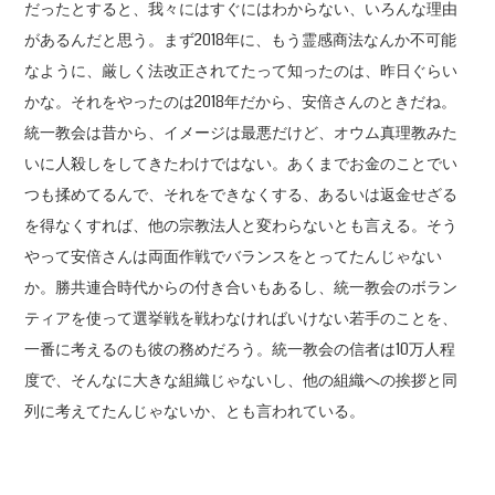
だったとすると、我々にはすぐにはわからない、いろんな理由
があるんだと思う。まず2018年に、もう霊感商法なんか不可能
なように、厳しく法改正されてたって知ったのは、昨日ぐらい
かな。それをやったのは2018年だから、安倍さんのときだね。
統一教会は昔から、イメージは最悪だけど、オウム真理教みた
いに人殺しをしてきたわけではない。あくまでお金のことでい
つも揉めてるんで、それをできなくする、あるいは返金せざる
を得なくすれば、他の宗教法人と変わらないとも言える。そう
やって安倍さんは両面作戦でバランスをとってたんじゃない
か。勝共連合時代からの付き合いもあるし、統一教会のボラン
ティアを使って選挙戦を戦わなければいけない若手のことを、
一番に考えるのも彼の務めだろう。統一教会の信者は10万人程
度で、そんなに大きな組織じゃないし、他の組織への挨拶と同
列に考えてたんじゃないか、とも言われている。