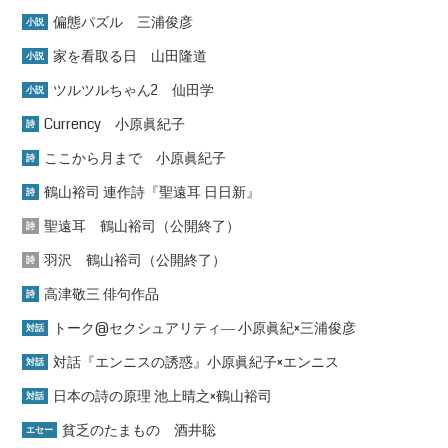
偏態パズル 三浦俊彦
小説
家を看取る日 山田隆道
小説
ツルツルちゃん2 仙田学
小説
Currency 小原眞紀子
詩
ここから月まで 小原眞紀子
詩
鶴山裕司 連作詩『聖遠耳 日日新』
詩
聖遠耳 鶴山裕司（公開終了）
詩
羽沢 鶴山裕司（公開終了）
詩
高津敬三 俳句作品
詩
トーク@セクシュアリティ― 小原眞紀×三浦俊彦
対話
対話『エンニスの誘惑』小原眞紀子×エンニス
対話
日本の詩の原理 池上晴之×鶴山裕司
対話
貧乏のたまもの 酒井聡
エセー