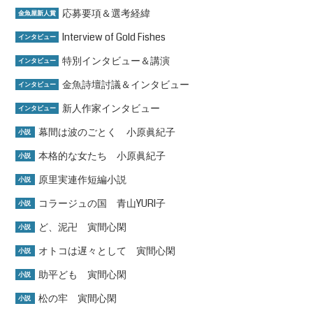
応募要項＆選考経緯
金魚屋新人賞
Interview of Gold Fishes
インタビュー
特別インタビュー＆講演
インタビュー
金魚詩壇討議＆インタビュー
インタビュー
新人作家インタビュー
インタビュー
幕間は波のごとく 小原眞紀子
小説
本格的な女たち 小原眞紀子
小説
原里実連作短編小説
小説
コラージュの国 青山YURI子
小説
ど、泥卍 寅間心閑
小説
オトコは遅々として 寅間心閑
小説
助平ども 寅間心閑
小説
松の牢 寅間心閑
小説