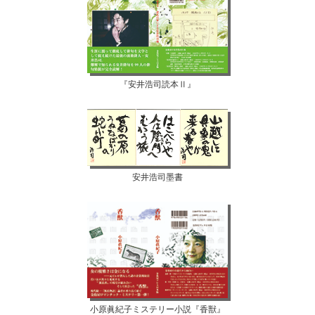
『安井浩司読本Ⅱ』
安井浩司墨書
小原眞紀子ミステリー小説『香獣』