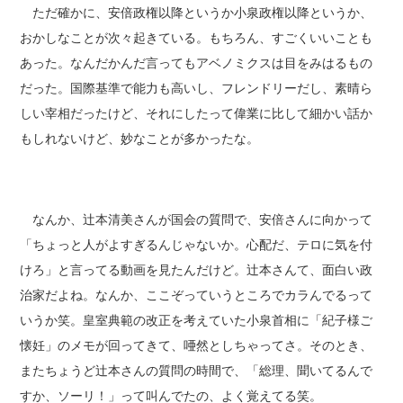
ただ確かに、安倍政権以降というか小泉政権以降というか、
おかしなことが次々起きている。もちろん、すごくいいことも
あった。なんだかんだ言ってもアベノミクスは目をみはるもの
だった。国際基準で能力も高いし、フレンドリーだし、素晴ら
しい宰相だったけど、それにしたって偉業に比して細かい話か
もしれないけど、妙なことが多かったな。
なんか、辻本清美さんが国会の質問で、安倍さんに向かって
「ちょっと人がよすぎるんじゃないか。心配だ、テロに気を付
けろ」と言ってる動画を見たんだけど。辻本さんて、面白い政
治家だよね。なんか、ここぞっていうところでカラんでるって
いうか笑。皇室典範の改正を考えていた小泉首相に「紀子様ご
懐妊」のメモが回ってきて、唖然としちゃってさ。そのとき、
またちょうど辻本さんの質問の時間で、「総理、聞いてるんで
すか、ソーリ！」って叫んでたの、よく覚えてる笑。