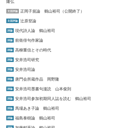
隆弘
正岡子規論 鶴山裕司（公開終了）
文芸評論
辻原登論
文芸評論
現代詩人論 鶴山裕司
詩論
前衛俳句作家論
詩論
高柳重信とその時代
詩論
安井浩司研究
詩論
安井浩司論
詩論
唐門会所蔵作品 岡野隆
詩論
安井浩司墨書句漫読 山本俊則
詩論
安井浩司参加初期同人誌を読む 鶴山裕司
詩論
馬場あき子論 鶴山裕司
詩論
福島泰樹論 鶴山裕司
詩論
加藤郁乎論 鶴山裕司
詩論