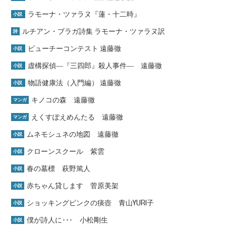
ラモーナ・ツァラヌ『蓮・十二時』
小説
ルチアン・ブラガ詩集 ラモーナ・ツァラヌ訳
詩
ビューチーコンテスト 遠藤徹
小説
虚構探偵―『三四郎』殺人事件― 遠藤徹
小説
物語健康法（入門編） 遠藤徹
小説
キノコの森 遠藤徹
マンガ
えくすぽえめんたる 遠藤徹
マンガ
ムネモシュネの地図 遠藤徹
小説
クローンスクール 紫雲
小説
春の墓標 萩野篤人
小説
赤ちゃん貸します 菅原美架
小説
ショッキングピンクの痰壺 青山YURI子
小説
僕が詩人に･･･ 小松剛生
小説