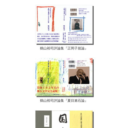
鶴山裕司評論集『正岡子規論』
鶴山裕司評論集『夏目漱石論』