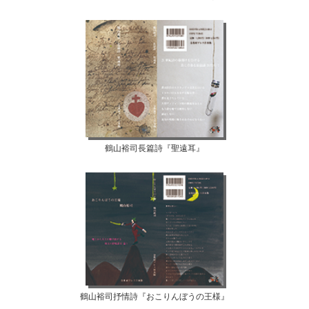
鶴山裕司長篇詩『聖遠耳』
鶴山裕司抒情詩『おこりんぼうの王様』