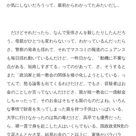
か気にしないだろうって、最初からわかってたみたいだし。
だけどそれだったら、なんで安倍さんを殺したりしたんだろ
う。母親がひとつも変わらないって、わかっているんだったら
さ。警察の発表も揺れて、それでマスコミの報道のニュアンス
も毎日揺れ動いているんだけど、一昨日かな、「動機に不審な
点がある、短絡しすぎてる」ってのがあって、さ。そうすると
また「政治家と統一教会の関係を矮小化しようとしている」っ
てんで、怒る論客も出てくるわけだけど。でもさ、容疑者はお
金のことしか言ってないんだけどさ、親が統一教会に一億献金
しちゃったって、そのお金はそもそも親のものだよね。いろん
な事情で財産を失ってしまった親を持つ子供はいっぱいいる。
大学に行けなかったのは気の毒だけど、高卒でも優秀だった
ら、裸一貫で身を起こした人はいくらでもいる。国政政党N党の
立花さんとかさ笑。結局お金のこと以上に、家族がバラバラ