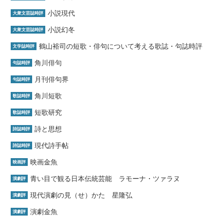
小説現代
大衆文芸誌時評
小説幻冬
大衆文芸誌時評
鶴山裕司の短歌・俳句について考える歌誌・句誌時評
文学誌時評
角川俳句
句誌時評
月刊俳句界
句誌時評
角川短歌
歌誌時評
短歌研究
歌誌時評
詩と思想
詩誌時評
現代詩手帖
詩誌時評
映画金魚
映画評
青い目で観る日本伝統芸能 ラモーナ・ツァラヌ
演劇評
現代演劇の見（せ）かた 星隆弘
演劇評
演劇金魚
演劇評