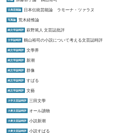
日本伝統芸能論 ラモーナ・ツァラヌ
古典芸能論
荒木経惟論
写真論
萩野篤人 文芸誌批評
純文学誌時評
鶴山裕司の小説について考える文芸誌時評
文学誌時評
文學界
純文学誌時評
新潮
純文学誌時評
群像
純文学誌時評
すばる
純文学誌時評
文藝
純文学誌時評
三田文學
大学文芸誌時評
オール讀物
大衆文芸誌時評
小説新潮
大衆文芸誌時評
小説すばる
大衆文芸誌時評