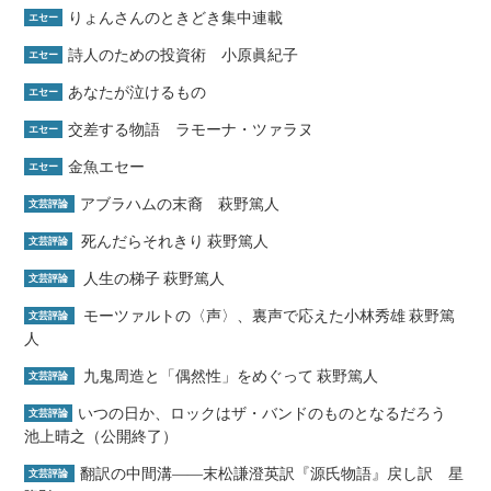
りょんさんのときどき集中連載
エセー
詩人のための投資術 小原眞紀子
エセー
あなたが泣けるもの
エセー
交差する物語 ラモーナ・ツァラヌ
エセー
金魚エセー
エセー
アブラハムの末裔 萩野篤人
文芸評論
死んだらそれきり 萩野篤人
文芸評論
人生の梯子 萩野篤人
文芸評論
モーツァルトの〈声〉、裏声で応えた小林秀雄 萩野篤
文芸評論
人
九鬼周造と「偶然性」をめぐって 萩野篤人
文芸評論
いつの日か、ロックはザ・バンドのものとなるだろう
文芸評論
池上晴之（公開終了）
翻訳の中間溝――末松謙澄英訳『源氏物語』戻し訳 星
文芸評論