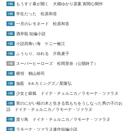
もうすぐ幕が開く 大畑ゆかり原案 寅間心閑作
小説
学生だった 松原和音
小説
一月のレモネード 松原和音
小説
酒井聡 短編小説
小説
小説四角い海 ケニー敏江
小説
ふうらり、ゆれる 片島麦子
小説
スーパーヒーローズ 松岡里奈（公開終了）
小説
横領 鶴山裕司
小説
伽藍 e.e.カミングズ／星隆弘
小説
少女と銀狐 ドイナ・チェルニカ／ラモーナ・ツァラヌ
小説
実のにがい桜の木と生きる気もちをうしなった男の子のお
小説
話 ドイナ・チェルニカ／ラモーナ・ツァラヌ
渡り鳥 ドイナ・チェルニカ／ラモーナ・ツァラヌ
小説
ラモーナ・ツァラヌ連作短編小説
小説