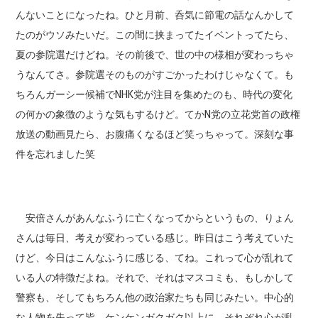
んないことになったね。ひと月前、呑気に節電の話なんかして
たのがウソみたいだ。この間に挟まってたイベントってたら、
夏の参院選だけどね。その前後で、世の中の様相が変わっちゃ
うなんてさ。参院選そのものがすごかったわけじゃなくて。も
ちろんガーシー候補でNHK党が注目を集めたのも、時代の変化
の何かの象徴のような気もするけど。てかN党の立花党首の政権
放送の動画見たら、お腹痛くなるほど笑っちゃって。深刻な事
件を忘れました笑
安倍さんがあんなふうに亡くなってからというもの、りょん
さんは毎日、考えが変わっている感じ。昨日はこう考えていた
けど、今日はこんなふうに感じる、てね。これって心が乱れて
いる人の特徴だよね。それで、それはマスコミも、もしかして
警察も、そしてもちろん他の政治家たちも同じみたい。中心的
な人物を失って皆、ケンケンガクガク以上に、それぞれ心が乱