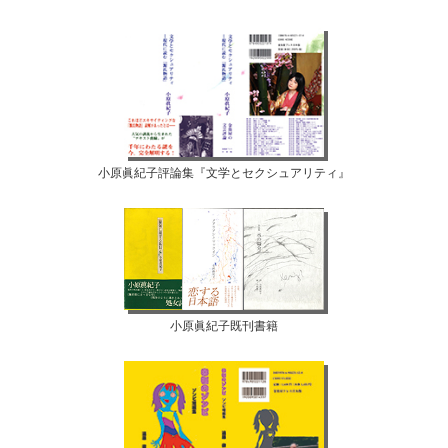
小原眞紀子評論集『文学とセクシュアリティ』
小原眞紀子既刊書籍