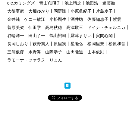
e.e.カミングズ
青山YURI子
池上晴之
池田浩
遠藤徹
大篠夏彦
大畑ゆかり
岡野隆
小原眞紀子
片島麦子
金井純
ケニー敏江
小松剛生
酒井聡
佐藤知恵子
紫雲
菅原美架
仙田学
高島秋穂
高津敬三
ドイナ・チェルニカ
谷輪洋一
田山了一
鶴山裕司
露津まりい
寅間心閑
長岡しおり
萩野篤人
原里実
星隆弘
松岡里奈
松原和音
三浦俊彦
水野翼
山際恭子
山田隆道
山本俊則
ラモーナ・ツァラヌ
りょん