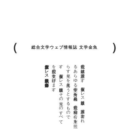
総合文学ウェブ情報誌 文学金魚
金魚屋プレス日本版代表 齋藤都
。
私達の
故郷は
日本語で
す
。
金魚屋プ
レ
ス
日本版は
、
日本語で
書か
れ
る
あ
ら
ゆ
る
文学の
方向を
見極め
、
私達の
精神の
行く
末を
照
ら
す
光り
を
見出そ
う
と
す
る
も
の
で
す
。
金魚屋プ
レ
ス
日本版は
そ
の
光り
の
す
べ
て
を
広義の
文学と
呼び
ま
す