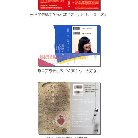
松岡里奈純文学私小説『スーパーヒーローズ』
原里実恋愛小説『佐藤くん、大好き』