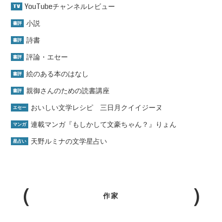
YouTubeチャンネルレビュー
TV
小説
書評
詩書
書評
評論・エセー
書評
絵のある本のはなし
書評
親御さんのための読書講座
書評
おいしい文学レシピ 三日月クイイジーヌ
エセー
連載マンガ『もしかして文豪ちゃん？』りょん
マンガ
天野ルミナの文学星占い
星占い
作家