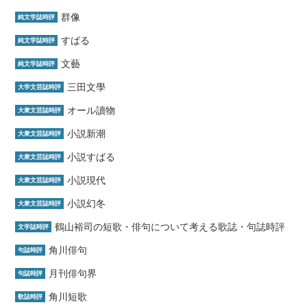
群像
純文学誌時評
すばる
純文学誌時評
文藝
純文学誌時評
三田文學
大学文芸誌時評
オール讀物
大衆文芸誌時評
小説新潮
大衆文芸誌時評
小説すばる
大衆文芸誌時評
小説現代
大衆文芸誌時評
小説幻冬
大衆文芸誌時評
鶴山裕司の短歌・俳句について考える歌誌・句誌時評
文学誌時評
角川俳句
句誌時評
月刊俳句界
句誌時評
角川短歌
歌誌時評