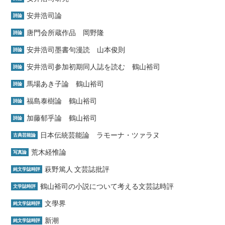
安井浩司論
詩論
唐門会所蔵作品 岡野隆
詩論
安井浩司墨書句漫読 山本俊則
詩論
安井浩司参加初期同人誌を読む 鶴山裕司
詩論
馬場あき子論 鶴山裕司
詩論
福島泰樹論 鶴山裕司
詩論
加藤郁乎論 鶴山裕司
詩論
日本伝統芸能論 ラモーナ・ツァラヌ
古典芸能論
荒木経惟論
写真論
萩野篤人 文芸誌批評
純文学誌時評
鶴山裕司の小説について考える文芸誌時評
文学誌時評
文學界
純文学誌時評
新潮
純文学誌時評