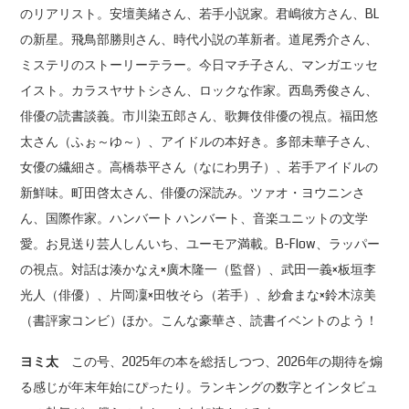
のリアリスト。安壇美緒さん、若手小説家。君嶋彼方さん、BL
の新星。飛鳥部勝則さん、時代小説の革新者。道尾秀介さん、
ミステリのストーリーテラー。今日マチ子さん、マンガエッセ
イスト。カラスヤサトシさん、ロックな作家。西島秀俊さん、
俳優の読書談義。市川染五郎さん、歌舞伎俳優の視点。福田悠
太さん（ふぉ～ゆ～）、アイドルの本好き。多部未華子さん、
女優の繊細さ。高橋恭平さん（なにわ男子）、若手アイドルの
新鮮味。町田啓太さん、俳優の深読み。ツァオ・ヨウニンさ
ん、国際作家。ハンバート ハンバート、音楽ユニットの文学
愛。お見送り芸人しんいち、ユーモア満載。B-Flow、ラッパー
の視点。対話は湊かなえ×廣木隆一（監督）、武田一義×板垣李
光人（俳優）、片岡凜×田牧そら（若手）、紗倉まな×鈴木涼美
（書評家コンビ）ほか。こんな豪華さ、読書イベントのよう！
ヨミ太
この号、2025年の本を総括しつつ、2026年の期待を煽
る感じが年末年始にぴったり。ランキングの数字とインタビュ