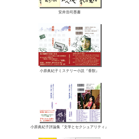
安井浩司墨書
小原眞紀子ミステリー小説『香獣』
小原眞紀子評論集『文学とセクシュアリティ』