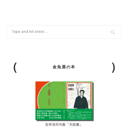
金魚屋の本
安井浩司句集『天獄書』