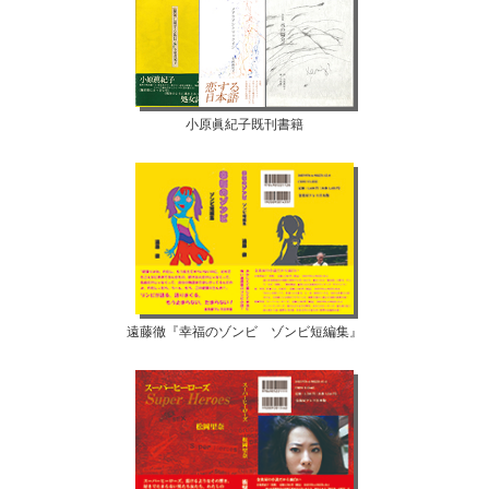
小原眞紀子既刊書籍
遠藤徹『幸福のゾンビ ゾンビ短編集』