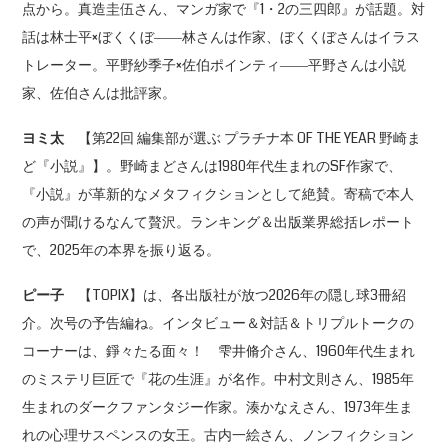
点から。真造圭伍さん、マンガ家で『1・2の三四郎』が話題。対
話は林士平×ぼくくぼ――林さんは作家、ぼくくぼさんはイラス
トレーター。平野紗季子×佐伯ポインティ――平野さんは小説
家、佐伯さんは批評家。
ヨミ太
【第22回 編集部が選ぶ プラチナ本 OF THE YEAR 野崎ま
ど『小説』】。野崎まどさんは1980年代生まれのSF作家で、
『小説』が革新的なメタフィクションとして絶賛。寄稿で本人
の声が聞けるなんて贅沢。ランキング＆出版業界総括レポート
で、2025年の本界を振り返る。
ピー子
【TOPIX】は、各出版社が放つ2026年の隠し球3冊紹
介。次号の予告編ね。インタビュー＆対話＆トリプルトークの
コーナーは、錚々たる面々！ 雫井脩介さん、1960年代生まれ
のミステリ巨匠で『花の生涯』が名作。中村文則さん、1985年
生まれのダークファンタジー作家。湊かなえさん、1973年生ま
れの心理サスペンスの女王。古内一絵さん、ノンフィクション