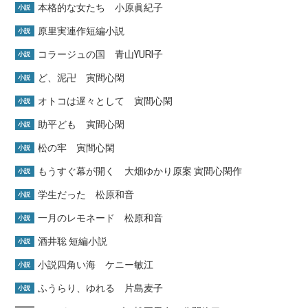
本格的な女たち 小原眞紀子
小説
原里実連作短編小説
小説
コラージュの国 青山YURI子
小説
ど、泥卍 寅間心閑
小説
オトコは遅々として 寅間心閑
小説
助平ども 寅間心閑
小説
松の牢 寅間心閑
小説
もうすぐ幕が開く 大畑ゆかり原案 寅間心閑作
小説
学生だった 松原和音
小説
一月のレモネード 松原和音
小説
酒井聡 短編小説
小説
小説四角い海 ケニー敏江
小説
ふうらり、ゆれる 片島麦子
小説