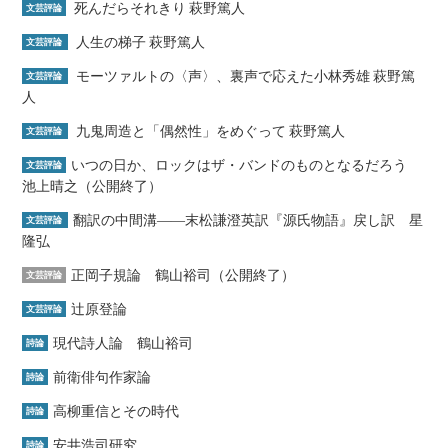
死んだらそれきり 萩野篤人
文芸評論
人生の梯子 萩野篤人
文芸評論
モーツァルトの〈声〉、裏声で応えた小林秀雄 萩野篤
文芸評論
人
九鬼周造と「偶然性」をめぐって 萩野篤人
文芸評論
いつの日か、ロックはザ・バンドのものとなるだろう
文芸評論
池上晴之（公開終了）
翻訳の中間溝――末松謙澄英訳『源氏物語』戻し訳 星
文芸評論
隆弘
正岡子規論 鶴山裕司（公開終了）
文芸評論
辻原登論
文芸評論
現代詩人論 鶴山裕司
詩論
前衛俳句作家論
詩論
高柳重信とその時代
詩論
安井浩司研究
詩論