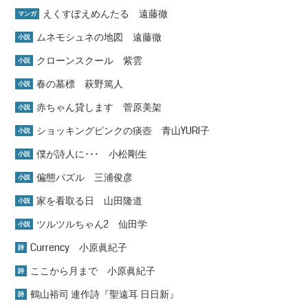
えくすぽえめんたる 遠藤徹
マンガ
ムネモシュネの地図 遠藤徹
小説
クローンスクール 紫雲
小説
春の墓標 萩野篤人
小説
赤ちゃん貸します 菅原美架
小説
ショッキングピンクの痰壺 青山YURI子
小説
僕が詩人に･･･ 小松剛生
小説
偏態パズル 三浦俊彦
小説
家を看取る日 山田隆道
小説
ツルツルちゃん2 仙田学
小説
Currency 小原眞紀子
詩
ここから月まで 小原眞紀子
詩
鶴山裕司 連作詩『聖遠耳 日日新』
詩