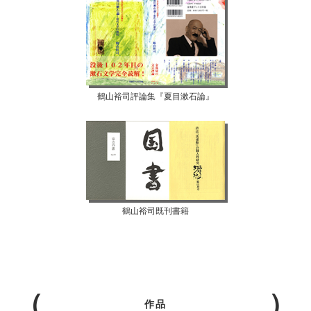
鶴山裕司評論集『夏目漱石論』
鶴山裕司既刊書籍
作品