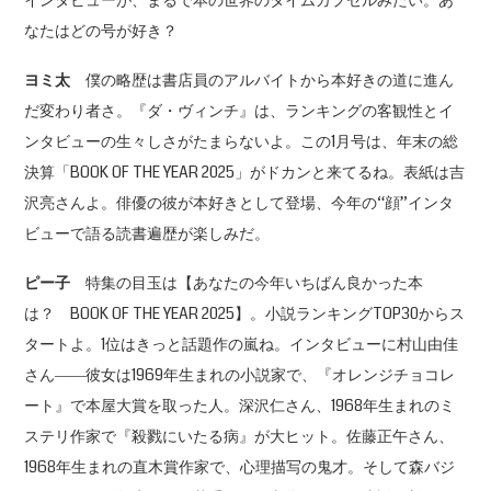
インタビューが、まるで本の世界のタイムカプセルみたい。あ
なたはどの号が好き？
ヨミ太
僕の略歴は書店員のアルバイトから本好きの道に進ん
だ変わり者さ。『ダ・ヴィンチ』は、ランキングの客観性とイ
ンタビューの生々しさがたまらないよ。この1月号は、年末の総
決算「BOOK OF THE YEAR 2025」がドカンと来てるね。表紙は吉
沢亮さんよ。俳優の彼が本好きとして登場、今年の“顔”インタ
ビューで語る読書遍歴が楽しみだ。
ピー子
特集の目玉は【あなたの今年いちばん良かった本
は？ BOOK OF THE YEAR 2025】。小説ランキングTOP30からス
タートよ。1位はきっと話題作の嵐ね。インタビューに村山由佳
さん――彼女は1969年生まれの小説家で、『オレンジチョコレ
ート』で本屋大賞を取った人。深沢仁さん、1968年生まれのミ
ステリ作家で『殺戮にいたる病』が大ヒット。佐藤正午さん、
1968年生まれの直木賞作家で、心理描写の鬼才。そして森バジ