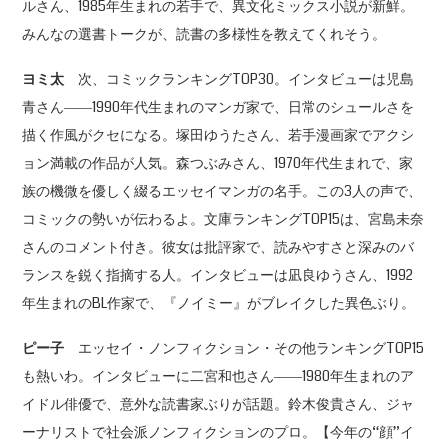
ルさん、1985年生まれの若手で、異文化ミックス小説が新鮮。
みんなの選書トークが、読書の多様性を教えてくれそう。
ヨミ太
次、コミックランキングTOP30。インタビューは児島
青さん――1990年代生まれのマンガ家で、日常のシュールさを
描く作風がクセになる。塚田ゆうたさん、若手漫画家でアクシ
ョン満載の作品が人気。森つぶみさん、1970年代生まれで、家
族の機微を優しく綴るエッセイマンガの名手。この3人の声で、
コミックの勢いが伝わるよ。文庫ランキングTOP15は、宮島未奈
さんのコメント付き。彼女は批評家で、読みやすさと深みのバ
ランスを鋭く指摘する人。インタビューは凪良ゆうさん、1992
年生まれのBL作家で、『ノイミー』がブレイクした異色ぶり。
ピー子
エッセイ・ノンフィクション・その他ランキングTOP15
も熱いわ。インタビューに二宮和也さん――1980年生まれのア
イドル俳優で、意外な読書家ぶりが話題。鈴木俊貴さん、ジャ
ーナリストで社会派ノンフィクションのプロ。【今年の“顔”イ