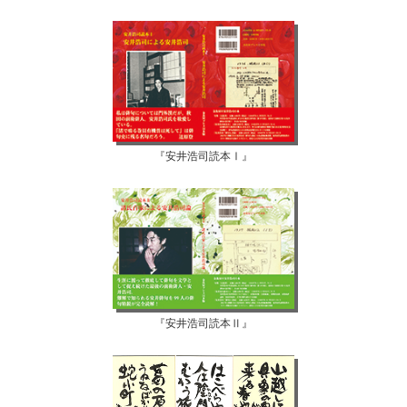
『安井浩司読本Ⅰ』
『安井浩司読本Ⅱ』