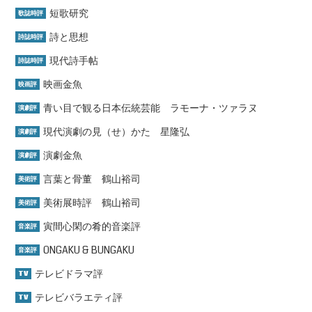
短歌研究
歌誌時評
詩と思想
詩誌時評
現代詩手帖
詩誌時評
映画金魚
映画評
青い目で観る日本伝統芸能 ラモーナ・ツァラヌ
演劇評
現代演劇の見（せ）かた 星隆弘
演劇評
演劇金魚
演劇評
言葉と骨董 鶴山裕司
美術評
美術展時評 鶴山裕司
美術評
寅間心閑の肴的音楽評
音楽評
ONGAKU & BUNGAKU
音楽評
テレビドラマ評
TV
テレビバラエティ評
TV