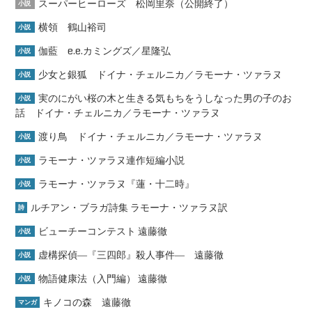
スーパーヒーローズ 松岡里奈（公開終了）
小説
横領 鶴山裕司
小説
伽藍 e.e.カミングズ／星隆弘
小説
少女と銀狐 ドイナ・チェルニカ／ラモーナ・ツァラヌ
小説
実のにがい桜の木と生きる気もちをうしなった男の子のお
小説
話 ドイナ・チェルニカ／ラモーナ・ツァラヌ
渡り鳥 ドイナ・チェルニカ／ラモーナ・ツァラヌ
小説
ラモーナ・ツァラヌ連作短編小説
小説
ラモーナ・ツァラヌ『蓮・十二時』
小説
ルチアン・ブラガ詩集 ラモーナ・ツァラヌ訳
詩
ビューチーコンテスト 遠藤徹
小説
虚構探偵―『三四郎』殺人事件― 遠藤徹
小説
物語健康法（入門編） 遠藤徹
小説
キノコの森 遠藤徹
マンガ