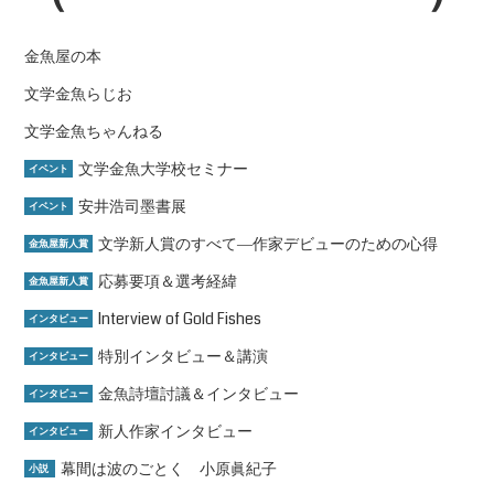
金魚屋の本
文学金魚らじお
文学金魚ちゃんねる
文学金魚大学校セミナー
イベント
安井浩司墨書展
イベント
文学新人賞のすべて―作家デビューのための心得
金魚屋新人賞
応募要項＆選考経緯
金魚屋新人賞
Interview of Gold Fishes
インタビュー
特別インタビュー＆講演
インタビュー
金魚詩壇討議＆インタビュー
インタビュー
新人作家インタビュー
インタビュー
幕間は波のごとく 小原眞紀子
小説