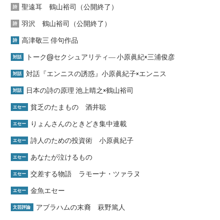
聖遠耳 鶴山裕司（公開終了）
詩
羽沢 鶴山裕司（公開終了）
詩
高津敬三 俳句作品
詩
トーク@セクシュアリティ― 小原眞紀×三浦俊彦
対話
対話『エンニスの誘惑』小原眞紀子×エンニス
対話
日本の詩の原理 池上晴之×鶴山裕司
対話
貧乏のたまもの 酒井聡
エセー
りょんさんのときどき集中連載
エセー
詩人のための投資術 小原眞紀子
エセー
あなたが泣けるもの
エセー
交差する物語 ラモーナ・ツァラヌ
エセー
金魚エセー
エセー
アブラハムの末裔 萩野篤人
文芸評論