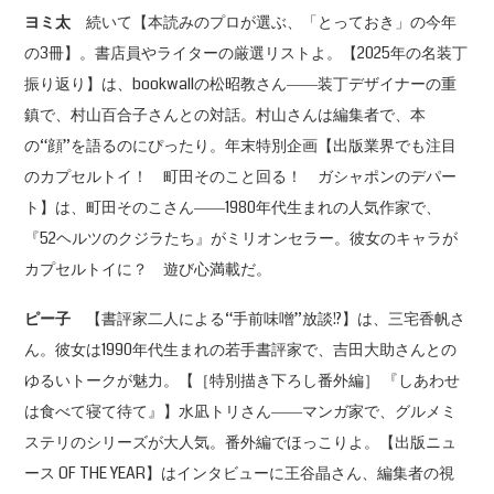
ヨミ太
続いて【本読みのプロが選ぶ、「とっておき」の今年
の3冊】。書店員やライターの厳選リストよ。【2025年の名装丁
振り返り】は、bookwallの松昭教さん――装丁デザイナーの重
鎮で、村山百合子さんとの対話。村山さんは編集者で、本
の“顔”を語るのにぴったり。年末特別企画【出版業界でも注目
のカプセルトイ！ 町田そのこと回る！ ガシャポンのデパー
ト】は、町田そのこさん――1980年代生まれの人気作家で、
『52ヘルツのクジラたち』がミリオンセラー。彼女のキャラが
カプセルトイに？ 遊び心満載だ。
ピー子
【書評家二人による“手前味噌”放談!?】は、三宅香帆さ
ん。彼女は1990年代生まれの若手書評家で、吉田大助さんとの
ゆるいトークが魅力。【［特別描き下ろし番外編］ 『しあわせ
は食べて寝て待て』】水凪トリさん――マンガ家で、グルメミ
ステリのシリーズが大人気。番外編でほっこりよ。【出版ニュ
ース OF THE YEAR】はインタビューに王谷晶さん、編集者の視