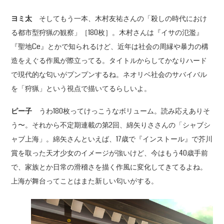
ヨミ太
そしてもう一本、木村友祐さんの「殺しの時代におけ
る都市型狩猟の観察」［180枚］。木村さんは『イサの氾濫』
『聖地Ce』とかで知られるけど、近年は社会の周縁や暴力の構
造をえぐる作風が際立ってる。タイトルからしてかなりハード
で現代的な匂いがプンプンするね。ネオリベ社会のサバイバル
を「狩猟」という視点で描いてるらしいよ。
ピー子
うわ180枚ってけっこうなボリューム。読み応えありそ
う〜。それから不定期連載の第2回、綿矢りささんの「シャブシ
ャブ上海」。綿矢さんといえば、17歳で『インストール』で芥川
賞を取った天才少女のイメージが強いけど、今はもう40歳手前
で、家族とか日常の滑稽さを描く作風に変化してきてるよね。
上海が舞台ってことはまた新しい匂いがする。