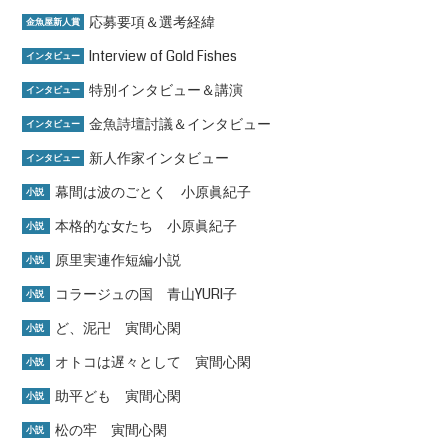
応募要項＆選考経緯
金魚屋新人賞
Interview of Gold Fishes
インタビュー
特別インタビュー＆講演
インタビュー
金魚詩壇討議＆インタビュー
インタビュー
新人作家インタビュー
インタビュー
幕間は波のごとく 小原眞紀子
小説
本格的な女たち 小原眞紀子
小説
原里実連作短編小説
小説
コラージュの国 青山YURI子
小説
ど、泥卍 寅間心閑
小説
オトコは遅々として 寅間心閑
小説
助平ども 寅間心閑
小説
松の牢 寅間心閑
小説