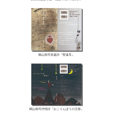
鶴山裕司長篇詩『聖遠耳』
鶴山裕司抒情詩『おこりんぼうの王様』