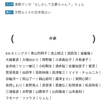
連載マンガ『もしかして文豪ちゃん？』りょん
マンガ
天野ルミナの文学星占い
星占い
作家
e.e.カミングズ
青山YURI子
池上晴之
池田浩
遠藤徹
大篠夏彦
大畑ゆかり
岡野隆
小原眞紀子
片島麦子
金井純
ケニー敏江
小松剛生
酒井聡
佐藤知恵子
紫雲
菅原美架
仙田学
高島秋穂
高津敬三
ドイナ・チェルニカ
谷輪洋一
田山了一
鶴山裕司
露津まりい
寅間心閑
長岡しおり
萩野篤人
原里実
星隆弘
松岡里奈
松原和音
三浦俊彦
水野翼
山際恭子
山田隆道
山本俊則
ラモーナ・ツァラヌ
りょん