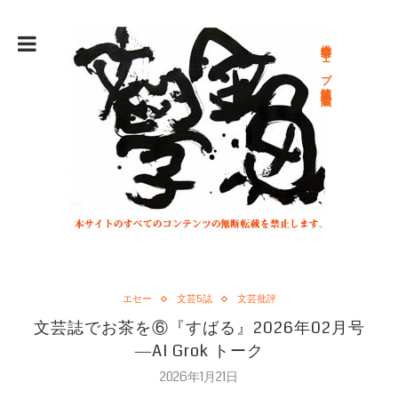
総合文学ウェブ情報誌 文学金魚
エセー
文芸5誌
文芸批評
文芸誌でお茶を⑥『すばる』2026年02月号
―AI Grok トーク
2026年1月21日