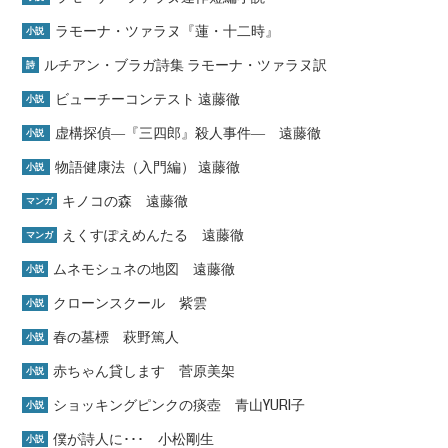
ラモーナ・ツァラヌ『蓮・十二時』
小説
ルチアン・ブラガ詩集 ラモーナ・ツァラヌ訳
詩
ビューチーコンテスト 遠藤徹
小説
虚構探偵―『三四郎』殺人事件― 遠藤徹
小説
物語健康法（入門編） 遠藤徹
小説
キノコの森 遠藤徹
マンガ
えくすぽえめんたる 遠藤徹
マンガ
ムネモシュネの地図 遠藤徹
小説
クローンスクール 紫雲
小説
春の墓標 萩野篤人
小説
赤ちゃん貸します 菅原美架
小説
ショッキングピンクの痰壺 青山YURI子
小説
僕が詩人に･･･ 小松剛生
小説