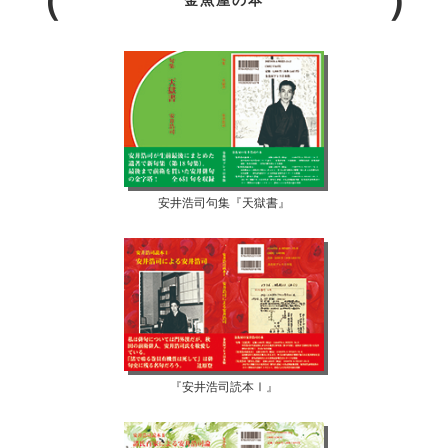
金魚屋の本
安井浩司句集『天獄書』
『安井浩司読本Ⅰ』