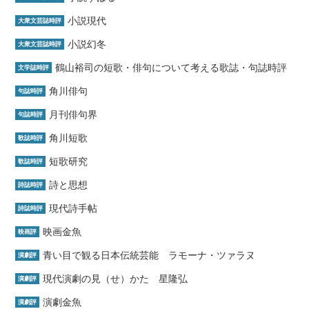
小説現代
大衆文芸誌時評
小説幻冬
大衆文芸誌時評
鶴山裕司の短歌・俳句について考える歌誌・句誌時評
文学誌時評
角川俳句
句誌時評
月刊俳句界
句誌時評
角川短歌
歌誌時評
短歌研究
歌誌時評
詩と思想
詩誌時評
現代詩手帖
詩誌時評
映画金魚
映画評
青い目で観る日本伝統芸能 ラモーナ・ツァラヌ
演劇評
現代演劇の見（せ）かた 星隆弘
演劇評
演劇金魚
演劇評