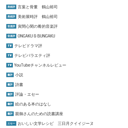
言葉と骨董 鶴山裕司
美術評
美術展時評 鶴山裕司
美術評
寅間心閑の肴的音楽評
音楽評
ONGAKU & BUNGAKU
音楽評
テレビドラマ評
TV
テレビバラエティ評
TV
YouTubeチャンネルレビュー
TV
小説
書評
詩書
書評
評論・エセー
書評
絵のある本のはなし
書評
親御さんのための読書講座
書評
おいしい文学レシピ 三日月クイイジーヌ
エセー