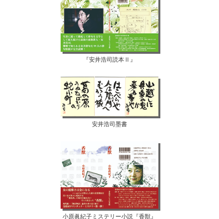
『安井浩司読本Ⅱ』
安井浩司墨書
小原眞紀子ミステリー小説『香獣』