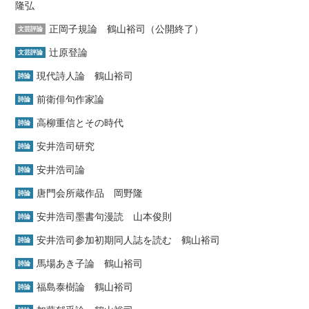
隆弘
正岡子規論 鶴山裕司（公開終了）
文芸評論
辻原登論
文芸評論
現代詩人論 鶴山裕司
詩論
前衛俳句作家論
詩論
高柳重信とその時代
詩論
安井浩司研究
詩論
安井浩司論
詩論
唐門会所蔵作品 岡野隆
詩論
安井浩司墨書句漫読 山本俊則
詩論
安井浩司参加初期同人誌を読む 鶴山裕司
詩論
馬場あき子論 鶴山裕司
詩論
福島泰樹論 鶴山裕司
詩論