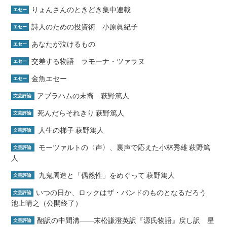
りょんさんのときどき集中連載
エセー
詩人のための投資術 小原眞紀子
エセー
あなたが泣けるもの
エセー
交差する物語 ラモーナ・ツァラヌ
エセー
金魚エセー
エセー
アブラハムの末裔 萩野篤人
文芸評論
死んだらそれきり 萩野篤人
文芸評論
人生の梯子 萩野篤人
文芸評論
モーツァルトの〈声〉、裏声で応えた小林秀雄 萩野篤
文芸評論
人
九鬼周造と「偶然性」をめぐって 萩野篤人
文芸評論
いつの日か、ロックはザ・バンドのものとなるだろう
文芸評論
池上晴之（公開終了）
翻訳の中間溝――末松謙澄英訳『源氏物語』戻し訳 星
文芸評論