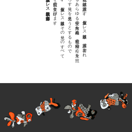
金魚屋プレス日本版代表 齋藤都
。
私達の
故郷は
日本語で
す
。
金魚屋プ
レ
ス
日本版は
、
日本語で
書か
れ
る
あ
ら
ゆ
る
文学の
方向を
見極め
、
私達の
精神の
行く
末を
照
ら
す
光り
を
見出そ
う
と
す
る
も
の
で
す
。
金魚屋プ
レ
ス
日本版は
そ
の
光り
の
す
べ
て
を
広義の
文学と
呼び
ま
す