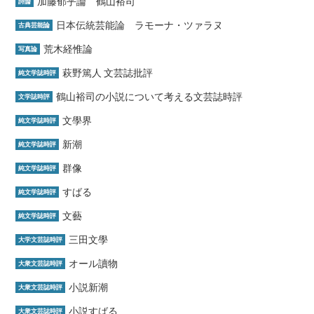
加藤郁乎論 鶴山裕司
詩論
日本伝統芸能論 ラモーナ・ツァラヌ
古典芸能論
荒木経惟論
写真論
萩野篤人 文芸誌批評
純文学誌時評
鶴山裕司の小説について考える文芸誌時評
文学誌時評
文學界
純文学誌時評
新潮
純文学誌時評
群像
純文学誌時評
すばる
純文学誌時評
文藝
純文学誌時評
三田文學
大学文芸誌時評
オール讀物
大衆文芸誌時評
小説新潮
大衆文芸誌時評
小説すばる
大衆文芸誌時評