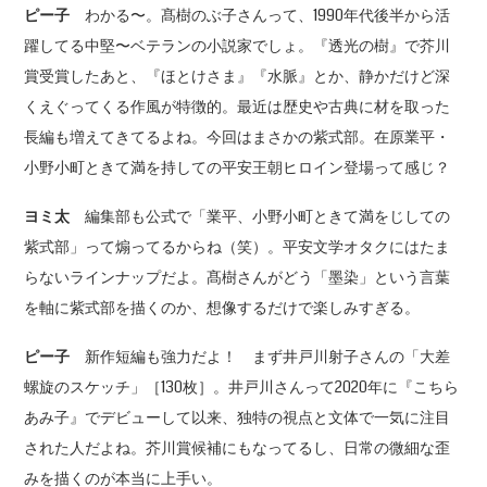
ピー子
わかる〜。髙樹のぶ子さんって、1990年代後半から活
躍してる中堅〜ベテランの小説家でしょ。『透光の樹』で芥川
賞受賞したあと、『ほとけさま』『水脈』とか、静かだけど深
くえぐってくる作風が特徴的。最近は歴史や古典に材を取った
長編も増えてきてるよね。今回はまさかの紫式部。在原業平・
小野小町ときて満を持しての平安王朝ヒロイン登場って感じ？
ヨミ太
編集部も公式で「業平、小野小町ときて満をじしての
紫式部」って煽ってるからね（笑）。平安文学オタクにはたま
らないラインナップだよ。髙樹さんがどう「墨染」という言葉
を軸に紫式部を描くのか、想像するだけで楽しみすぎる。
ピー子
新作短編も強力だよ！ まず井戸川射子さんの「大差
螺旋のスケッチ」［130枚］。井戸川さんって2020年に『こちら
あみ子』でデビューして以来、独特の視点と文体で一気に注目
された人だよね。芥川賞候補にもなってるし、日常の微細な歪
みを描くのが本当に上手い。