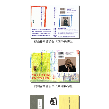
鶴山裕司評論集『正岡子規論』
鶴山裕司評論集『夏目漱石論』