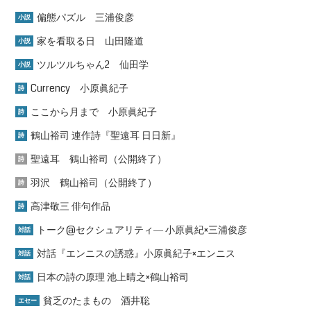
偏態パズル 三浦俊彦
小説
家を看取る日 山田隆道
小説
ツルツルちゃん2 仙田学
小説
Currency 小原眞紀子
詩
ここから月まで 小原眞紀子
詩
鶴山裕司 連作詩『聖遠耳 日日新』
詩
聖遠耳 鶴山裕司（公開終了）
詩
羽沢 鶴山裕司（公開終了）
詩
高津敬三 俳句作品
詩
トーク@セクシュアリティ― 小原眞紀×三浦俊彦
対話
対話『エンニスの誘惑』小原眞紀子×エンニス
対話
日本の詩の原理 池上晴之×鶴山裕司
対話
貧乏のたまもの 酒井聡
エセー