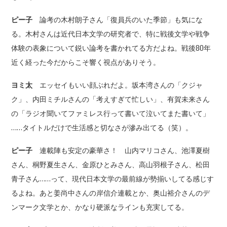
ピー子
論考の木村朗子さん「復員兵のいた季節」も気にな
る。木村さんは近代日本文学の研究者で、特に戦後文学や戦争
体験の表象について鋭い論考を書かれてる方だよね。戦後80年
近く経った今だからこそ響く視点がありそう。
ヨミ太
エッセイもいい顔ぶれだよ。坂本湾さんの「クジャ
ク」、内田ミチルさんの「考えすぎて忙しい」、有賀未来さん
の「ラジオ聞いてファミレス行って書いて泣いてまた書いて」
……タイトルだけで生活感と切なさが滲み出てる（笑）。
ピー子
連載陣も安定の豪華さ！ 山内マリコさん、池澤夏樹
さん、桐野夏生さん、金原ひとみさん、高山羽根子さん、松田
青子さん……って、現代日本文学の最前線が勢揃いしてる感じす
るよね。あと姜尚中さんの岸信介連載とか、奥山裕介さんのデ
ンマーク文学とか、かなり硬派なラインも充実してる。