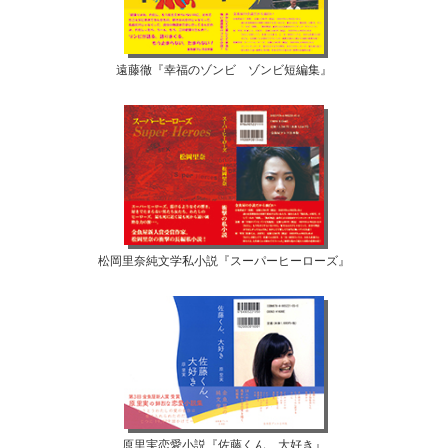
遠藤徹『幸福のゾンビ ゾンビ短編集』
松岡里奈純文学私小説『スーパーヒーローズ』
原里実恋愛小説『佐藤くん、大好き』