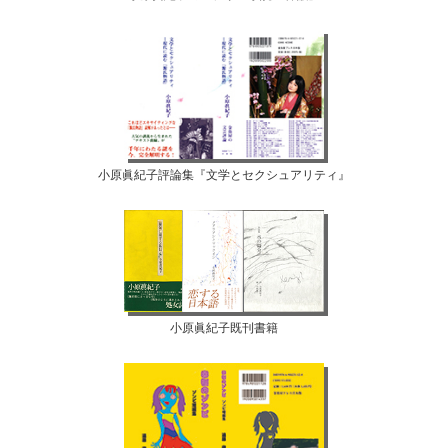
小原眞紀子評論集『文学とセクシュアリティ』
小原眞紀子既刊書籍