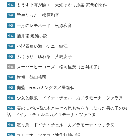
もうすぐ幕が開く 大畑ゆかり原案 寅間心閑作
小説
学生だった 松原和音
小説
一月のレモネード 松原和音
小説
酒井聡 短編小説
小説
小説四角い海 ケニー敏江
小説
ふうらり、ゆれる 片島麦子
小説
スーパーヒーローズ 松岡里奈（公開終了）
小説
横領 鶴山裕司
小説
伽藍 e.e.カミングズ／星隆弘
小説
少女と銀狐 ドイナ・チェルニカ／ラモーナ・ツァラヌ
小説
実のにがい桜の木と生きる気もちをうしなった男の子のお
小説
話 ドイナ・チェルニカ／ラモーナ・ツァラヌ
渡り鳥 ドイナ・チェルニカ／ラモーナ・ツァラヌ
小説
ラモーナ・ツァラヌ連作短編小説
小説