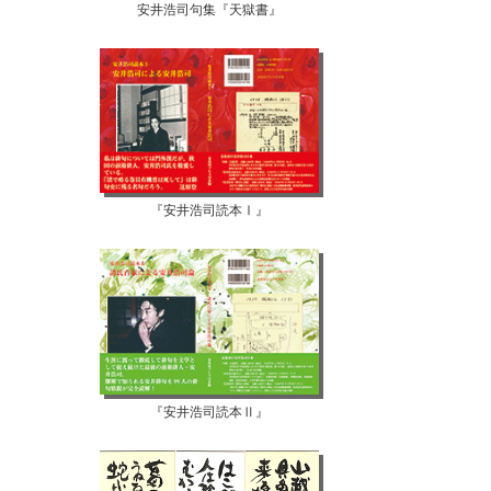
安井浩司句集『天獄書』
『安井浩司読本Ⅰ』
『安井浩司読本Ⅱ』