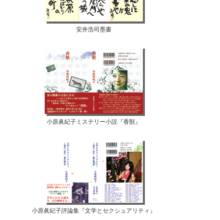
安井浩司墨書
小原眞紀子ミステリー小説『香獣』
小原眞紀子評論集『文学とセクシュアリティ』