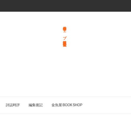
総合文学ウェブ情報誌 文学金魚
詩誌時評
編集後記
金魚屋 BOOK SHOP