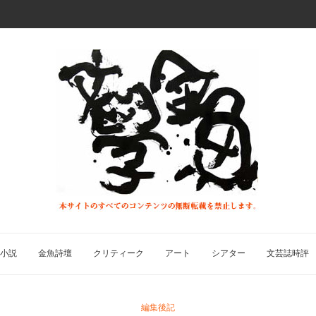
小説
金魚詩壇
クリティーク
アート
シアター
文芸誌時評
編集後記