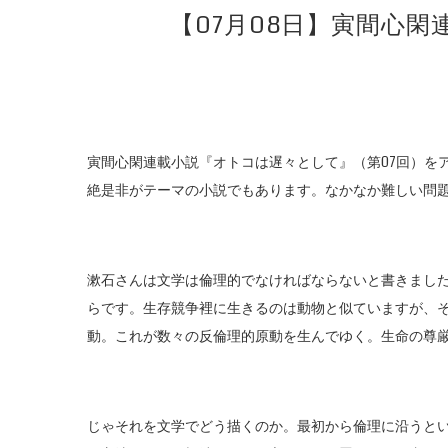
【07月08日】寅間心
寅間心閑連載小説『オトコは遅々として』（第07回）を
絶是非がテーマの小説でもあります。なかなか難しい問
漱石さんは文学は倫理的でなければならないと書きまし
らです。生存競争裡に生きるのは動物と似ていますが、
動。これが数々の反倫理的原動を生んでゆく。生命の尊
じゃそれを文学でどう描くのか。最初から倫理に沿うと