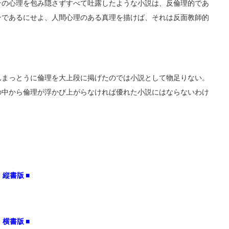
その心理を包み隠さずすべて吐露したような小説は、反倫理的であ
ンであるにせよ、人間心理のある真理を描けば、それは反面教師的
んまっとうに倫理を大上段に掲げたのでは小説として物足りない。
の中から倫理が浮かび上がらなければ優れた小説にはならないわけ
縦書版 ■
横書版 ■