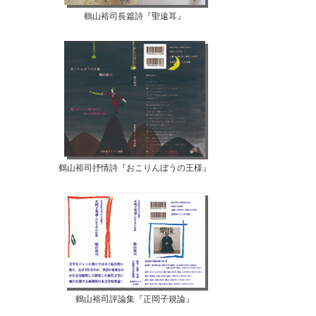
鶴山裕司長篇詩『聖遠耳』
【07月10日...
【07月08日...
鶴山裕司抒情詩『おこりんぼうの王様』
鶴山裕司評論集『正岡子規論』