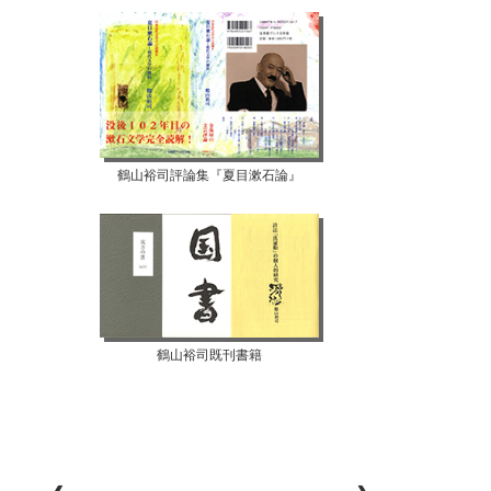
鶴山裕司評論集『夏目漱石論』
鶴山裕司既刊書籍