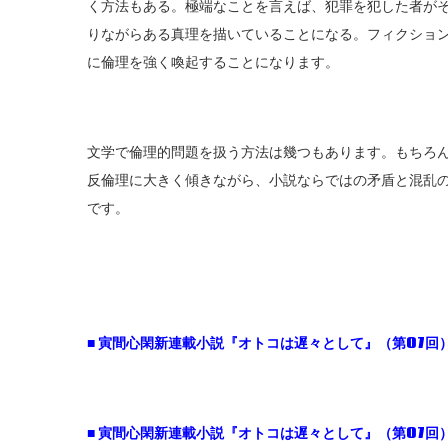
く方法もある。極端なことを言えば、犯罪を犯した者が
りながらある真理を描いていることになる。フィクショ
に倫理を強く喚起することになります。
文学で倫理的問題を扱う方法は幾つもあります。もちろ
反倫理に大きく傾きながら、小説ならではの矛盾と混乱
です。
■ 寅間心閑新連載小説『オトコは遅々として』（第07回）
■ 寅間心閑新連載小説『オトコは遅々として』（第07回）