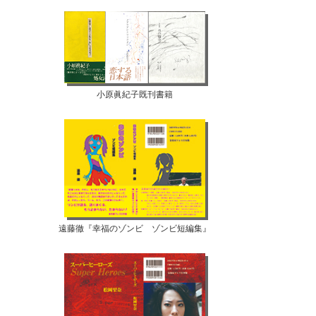
小原眞紀子既刊書籍
遠藤徹『幸福のゾンビ ゾンビ短編集』