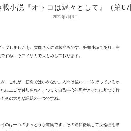
閑連載小説『オトコは遅々として』（第0
2022年7月8日
アップしましたぁ。寅間さんの連載小説です。妊娠小説であり、中
題ですね。今アメリカで大もめしております。
たが、これが一筋縄ではいかない。人間は強いエゴを持っているか
それにエゴが付加される。つまり自己中心的思考とそれに基づく行
厳もその大きな課題の一つですね。
いうのは一つのまっとうな道筋です。その逆に徹底して反倫理を描