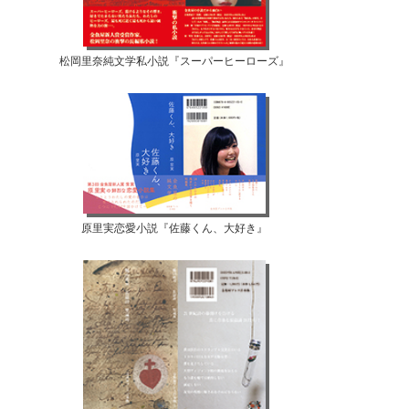
松岡里奈純文学私小説『スーパーヒーローズ』
原里実恋愛小説『佐藤くん、大好き』