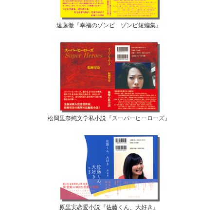
遠藤徹『幸福のゾンビ ゾンビ短編集』
松岡里奈純文学私小説『スーパーヒーローズ』
原里実恋愛小説『佐藤くん、大好き』