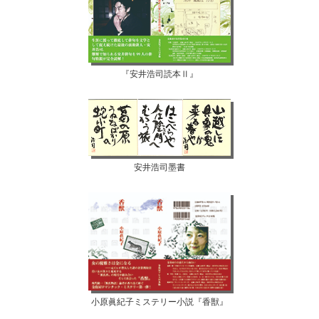
『安井浩司読本Ⅱ』
安井浩司墨書
小原眞紀子ミステリー小説『香獣』