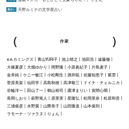
天野ルミナの文学星占い
星占い
作家
e.e.カミングズ
青山YURI子
池上晴之
池田浩
遠藤徹
大篠夏彦
大畑ゆかり
岡野隆
小原眞紀子
片島麦子
金井純
ケニー敏江
小松剛生
酒井聡
佐藤知恵子
紫雲
菅原美架
仙田学
高島秋穂
高津敬三
ドイナ・チェルニカ
谷輪洋一
田山了一
鶴山裕司
露津まりい
寅間心閑
長岡しおり
萩野篤人
原里実
星隆弘
松岡里奈
松原和音
三浦俊彦
水野翼
山際恭子
山田隆道
山本俊則
ラモーナ・ツァラヌ
りょん