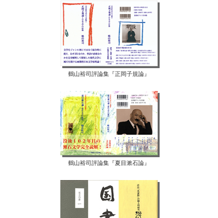
鶴山裕司評論集『正岡子規論』
鶴山裕司評論集『夏目漱石論』