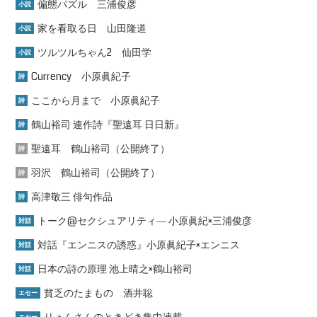
偏態パズル 三浦俊彦
小説
家を看取る日 山田隆道
小説
ツルツルちゃん2 仙田学
小説
Currency 小原眞紀子
詩
ここから月まで 小原眞紀子
詩
鶴山裕司 連作詩『聖遠耳 日日新』
詩
聖遠耳 鶴山裕司（公開終了）
詩
羽沢 鶴山裕司（公開終了）
詩
高津敬三 俳句作品
詩
トーク@セクシュアリティ― 小原眞紀×三浦俊彦
対話
対話『エンニスの誘惑』小原眞紀子×エンニス
対話
日本の詩の原理 池上晴之×鶴山裕司
対話
貧乏のたまもの 酒井聡
エセー