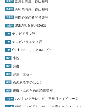
言葉と骨董 鶴山裕司
美術評
美術展時評 鶴山裕司
美術評
寅間心閑の肴的音楽評
音楽評
ONGAKU & BUNGAKU
音楽評
テレビドラマ評
TV
テレビバラエティ評
TV
YouTubeチャンネルレビュー
TV
小説
書評
詩書
書評
評論・エセー
書評
絵のある本のはなし
書評
親御さんのための読書講座
書評
おいしい文学レシピ 三日月クイイジーヌ
エセー
連載マンガ『もしかして文豪ちゃん？』りょん
マンガ