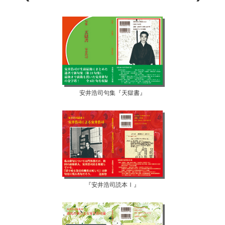
安井浩司句集『天獄書』
『安井浩司読本Ⅰ』