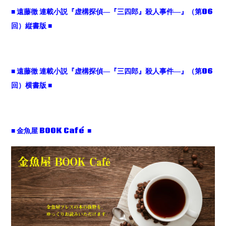
■
遠藤徹 連載小説『虚構探偵
―
『三四郎』殺人事件
―
』（第
06
回）縦書版
■
■
遠藤徹 連載小説『虚構探偵
―
『三四郎』殺人事件
―
』（第
06
回）横書版
■
■ 金魚屋 BOOK Café ■