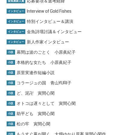
応募要項＆選考経緯
金魚屋新人賞
Interview of Gold Fishes
インタビュー
特別インタビュー＆講演
インタビュー
金魚詩壇討議＆インタビュー
インタビュー
新人作家インタビュー
インタビュー
幕間は波のごとく 小原眞紀子
小説
本格的な女たち 小原眞紀子
小説
原里実連作短編小説
小説
コラージュの国 青山YURI子
小説
ど、泥卍 寅間心閑
小説
オトコは遅々として 寅間心閑
小説
助平ども 寅間心閑
小説
松の牢 寅間心閑
小説
もうすぐ幕が開く 大畑ゆかり原案 寅間心閑作
小説