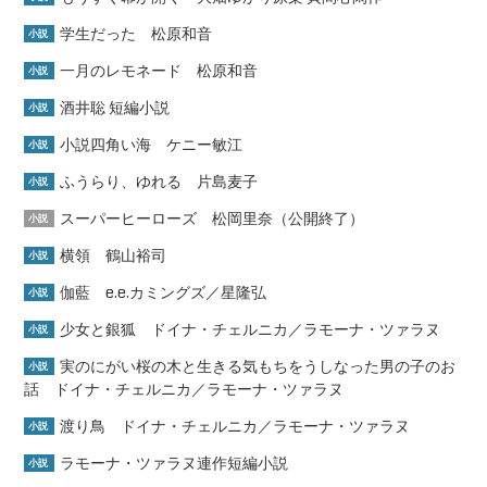
学生だった 松原和音
小説
一月のレモネード 松原和音
小説
酒井聡 短編小説
小説
小説四角い海 ケニー敏江
小説
ふうらり、ゆれる 片島麦子
小説
スーパーヒーローズ 松岡里奈（公開終了）
小説
横領 鶴山裕司
小説
伽藍 e.e.カミングズ／星隆弘
小説
少女と銀狐 ドイナ・チェルニカ／ラモーナ・ツァラヌ
小説
実のにがい桜の木と生きる気もちをうしなった男の子のお
小説
話 ドイナ・チェルニカ／ラモーナ・ツァラヌ
渡り鳥 ドイナ・チェルニカ／ラモーナ・ツァラヌ
小説
ラモーナ・ツァラヌ連作短編小説
小説