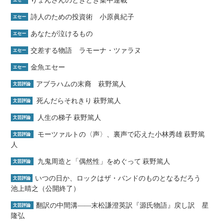
りょんさんのときどき集中連載
エセー
詩人のための投資術 小原眞紀子
エセー
あなたが泣けるもの
エセー
交差する物語 ラモーナ・ツァラヌ
エセー
金魚エセー
エセー
アブラハムの末裔 萩野篤人
文芸評論
死んだらそれきり 萩野篤人
文芸評論
人生の梯子 萩野篤人
文芸評論
モーツァルトの〈声〉、裏声で応えた小林秀雄 萩野篤
文芸評論
人
九鬼周造と「偶然性」をめぐって 萩野篤人
文芸評論
いつの日か、ロックはザ・バンドのものとなるだろう
文芸評論
池上晴之（公開終了）
翻訳の中間溝――末松謙澄英訳『源氏物語』戻し訳 星
文芸評論
隆弘