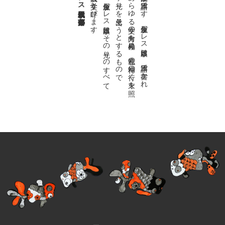
。
私達の
故郷は
日本語で
す
。
金魚屋プ
レ
ス
日本版は
、
日本語で
書か
れ
る
あ
ら
ゆ
る
文学の
方向を
見極め
、
私達の
精神の
行く
末を
照
ら
す
光り
を
見出そ
う
と
す
る
も
の
で
す
。
金魚屋プ
レ
ス
日本版は
そ
の
光り
の
す
べ
て
を
広義の
文学と
呼び
ま
す