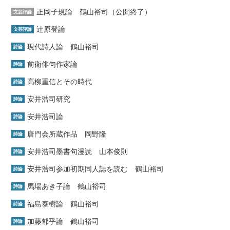
正岡子規論 鶴山裕司（公開終了）
文芸評論
辻原登論
文芸評論
現代詩人論 鶴山裕司
詩論
前衛俳句作家論
詩論
高柳重信とその時代
詩論
安井浩司研究
詩論
安井浩司論
詩論
唐門会所蔵作品 岡野隆
詩論
安井浩司墨書句漫読 山本俊則
詩論
安井浩司参加初期同人誌を読む 鶴山裕司
詩論
馬場あき子論 鶴山裕司
詩論
福島泰樹論 鶴山裕司
詩論
加藤郁乎論 鶴山裕司
詩論