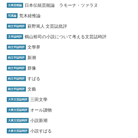
日本伝統芸能論 ラモーナ・ツァラヌ
古典芸能論
荒木経惟論
写真論
萩野篤人 文芸誌批評
純文学誌時評
鶴山裕司の小説について考える文芸誌時評
文学誌時評
文學界
純文学誌時評
新潮
純文学誌時評
群像
純文学誌時評
すばる
純文学誌時評
文藝
純文学誌時評
三田文學
大学文芸誌時評
オール讀物
大衆文芸誌時評
小説新潮
大衆文芸誌時評
小説すばる
大衆文芸誌時評