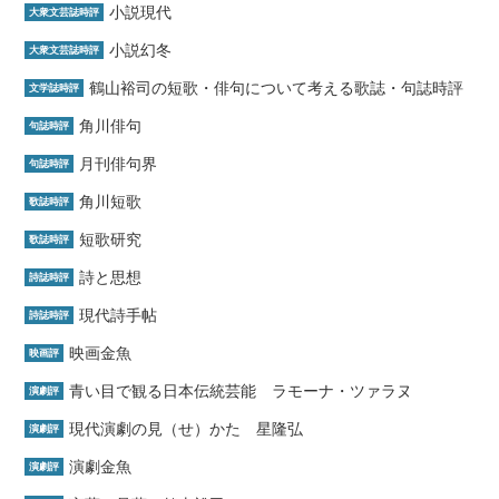
小説現代
大衆文芸誌時評
小説幻冬
大衆文芸誌時評
鶴山裕司の短歌・俳句について考える歌誌・句誌時評
文学誌時評
角川俳句
句誌時評
月刊俳句界
句誌時評
角川短歌
歌誌時評
短歌研究
歌誌時評
詩と思想
詩誌時評
現代詩手帖
詩誌時評
映画金魚
映画評
青い目で観る日本伝統芸能 ラモーナ・ツァラヌ
演劇評
現代演劇の見（せ）かた 星隆弘
演劇評
演劇金魚
演劇評