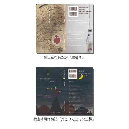
鶴山裕司長篇詩『聖遠耳』
鶴山裕司抒情詩『おこりんぼうの王様』