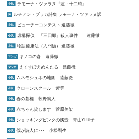
ラモーナ・ツァラヌ『蓮・十二時』
小説
ルチアン・ブラガ詩集 ラモーナ・ツァラヌ訳
詩
ビューチーコンテスト 遠藤徹
小説
虚構探偵―『三四郎』殺人事件― 遠藤徹
小説
物語健康法（入門編） 遠藤徹
小説
キノコの森 遠藤徹
マンガ
えくすぽえめんたる 遠藤徹
マンガ
ムネモシュネの地図 遠藤徹
小説
クローンスクール 紫雲
小説
春の墓標 萩野篤人
小説
赤ちゃん貸します 菅原美架
小説
ショッキングピンクの痰壺 青山YURI子
小説
僕が詩人に･･･ 小松剛生
小説