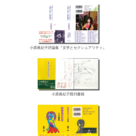
小原眞紀子評論集『文学とセクシュアリティ』
小原眞紀子既刊書籍