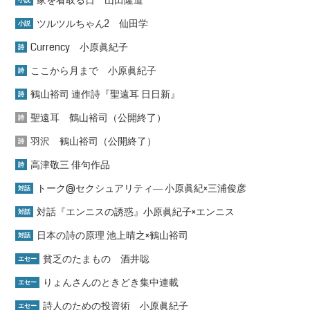
家を看取る日 山田隆道
小説
ツルツルちゃん2 仙田学
小説
Currency 小原眞紀子
詩
ここから月まで 小原眞紀子
詩
鶴山裕司 連作詩『聖遠耳 日日新』
詩
聖遠耳 鶴山裕司（公開終了）
詩
羽沢 鶴山裕司（公開終了）
詩
高津敬三 俳句作品
詩
トーク@セクシュアリティ― 小原眞紀×三浦俊彦
対話
対話『エンニスの誘惑』小原眞紀子×エンニス
対話
日本の詩の原理 池上晴之×鶴山裕司
対話
貧乏のたまもの 酒井聡
エセー
りょんさんのときどき集中連載
エセー
詩人のための投資術 小原眞紀子
エセー