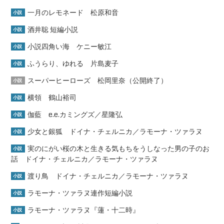
一月のレモネード 松原和音
小説
酒井聡 短編小説
小説
小説四角い海 ケニー敏江
小説
ふうらり、ゆれる 片島麦子
小説
スーパーヒーローズ 松岡里奈（公開終了）
小説
横領 鶴山裕司
小説
伽藍 e.e.カミングズ／星隆弘
小説
少女と銀狐 ドイナ・チェルニカ／ラモーナ・ツァラヌ
小説
実のにがい桜の木と生きる気もちをうしなった男の子のお
小説
話 ドイナ・チェルニカ／ラモーナ・ツァラヌ
渡り鳥 ドイナ・チェルニカ／ラモーナ・ツァラヌ
小説
ラモーナ・ツァラヌ連作短編小説
小説
ラモーナ・ツァラヌ『蓮・十二時』
小説