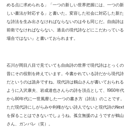
める点に求められる」「一つの新しい世界把握には、一つの新
しい書法が対応する」と書いた。変容した社会に対応した新た
な詩法を生み出さなければならないのは今も同じだ。自由詩は
前衛でなければならない。過去の現代詩などにこだわっている
場合ではない』と書いておられます。
石川が岡目八目で見ていても自由詩の世界で現代詩はとっくの
昔にその役割を終えています。今書かれている詩だから現代詩
だというのは詭弁ですね。現代詩は鶴山さんが書いておられる
ように入沢康夫、岩成達也さんらの詩を頂点として、1960年代
から80年代に一世風靡した一つの書き方（詩法）のことです。
ただ現代詩にしがらみや利権がない詩人でないと現代詩のNext
を探ることはできないでしょうね。孤立無援のようですが鶴山
さん、ガンバレ（笑）。