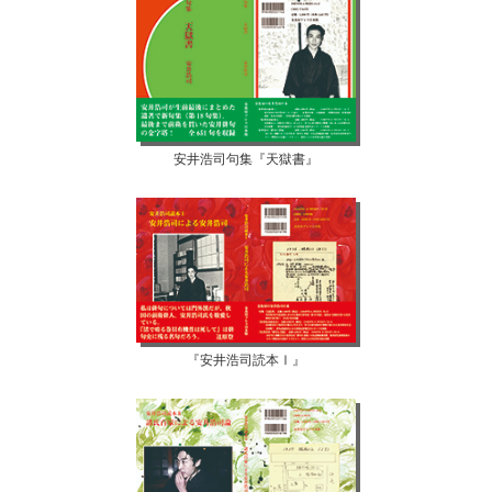
安井浩司句集『天獄書』
『安井浩司読本Ⅰ』