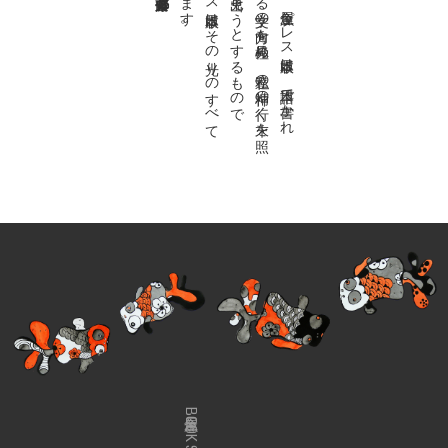
私達の
故郷は
日本語で
す
。
金魚屋プ
レ
ス
日本版は
、
日本語で
書か
れ
る
あ
ら
ゆ
る
文学の
方向を
見極め
、
私達の
精神の
行く
末を
照
ら
す
光り
を
見出そ
う
と
す
る
も
の
で
す
。
金魚屋プ
レ
ス
日本版は
そ
の
光り
の
す
べ
て
を
広義の
文学と
呼び
ま
す
金魚屋BOOK SHOP