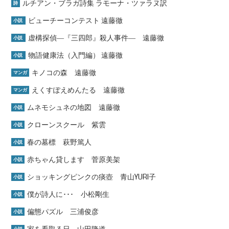
ルチアン・ブラガ詩集 ラモーナ・ツァラヌ訳
詩
ビューチーコンテスト 遠藤徹
小説
虚構探偵―『三四郎』殺人事件― 遠藤徹
小説
物語健康法（入門編） 遠藤徹
小説
キノコの森 遠藤徹
マンガ
えくすぽえめんたる 遠藤徹
マンガ
ムネモシュネの地図 遠藤徹
小説
クローンスクール 紫雲
小説
春の墓標 萩野篤人
小説
赤ちゃん貸します 菅原美架
小説
ショッキングピンクの痰壺 青山YURI子
小説
僕が詩人に･･･ 小松剛生
小説
偏態パズル 三浦俊彦
小説