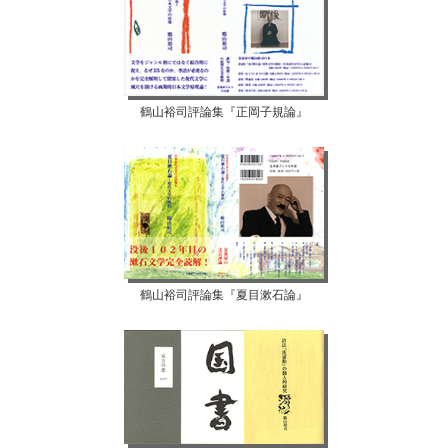
鶴山裕司評論集『正岡子規論』
鶴山裕司評論集『夏目漱石論』