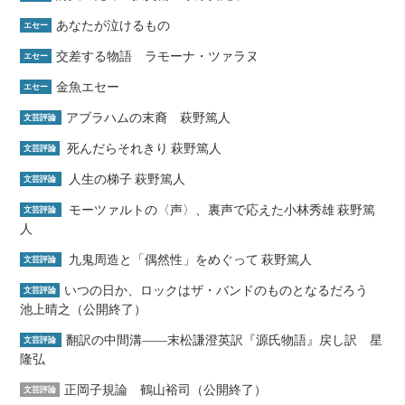
あなたが泣けるもの
エセー
交差する物語 ラモーナ・ツァラヌ
エセー
金魚エセー
エセー
アブラハムの末裔 萩野篤人
文芸評論
死んだらそれきり 萩野篤人
文芸評論
人生の梯子 萩野篤人
文芸評論
モーツァルトの〈声〉、裏声で応えた小林秀雄 萩野篤
文芸評論
人
九鬼周造と「偶然性」をめぐって 萩野篤人
文芸評論
いつの日か、ロックはザ・バンドのものとなるだろう
文芸評論
池上晴之（公開終了）
翻訳の中間溝――末松謙澄英訳『源氏物語』戻し訳 星
文芸評論
隆弘
正岡子規論 鶴山裕司（公開終了）
文芸評論