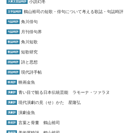
小説幻冬
大衆文芸誌時評
鶴山裕司の短歌・俳句について考える歌誌・句誌時評
文学誌時評
角川俳句
句誌時評
月刊俳句界
句誌時評
角川短歌
歌誌時評
短歌研究
歌誌時評
詩と思想
詩誌時評
現代詩手帖
詩誌時評
映画金魚
映画評
青い目で観る日本伝統芸能 ラモーナ・ツァラヌ
演劇評
現代演劇の見（せ）かた 星隆弘
演劇評
演劇金魚
演劇評
言葉と骨董 鶴山裕司
美術評
美術展時評 鶴山裕司
美術評