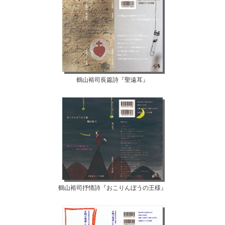
鶴山裕司長篇詩『聖遠耳』
鶴山裕司抒情詩『おこりんぼうの王様』