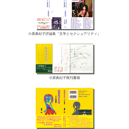
小原眞紀子評論集『文学とセクシュアリティ』
小原眞紀子既刊書籍