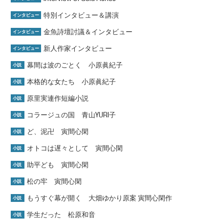
特別インタビュー＆講演
インタビュー
金魚詩壇討議＆インタビュー
インタビュー
新人作家インタビュー
インタビュー
幕間は波のごとく 小原眞紀子
小説
本格的な女たち 小原眞紀子
小説
原里実連作短編小説
小説
コラージュの国 青山YURI子
小説
ど、泥卍 寅間心閑
小説
オトコは遅々として 寅間心閑
小説
助平ども 寅間心閑
小説
松の牢 寅間心閑
小説
もうすぐ幕が開く 大畑ゆかり原案 寅間心閑作
小説
学生だった 松原和音
小説