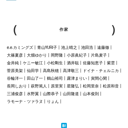
作家
e.e.カミングズ
青山YURI子
池上晴之
池田浩
遠藤徹
大篠夏彦
大畑ゆかり
岡野隆
小原眞紀子
片島麦子
金井純
ケニー敏江
小松剛生
酒井聡
佐藤知恵子
紫雲
菅原美架
仙田学
高島秋穂
高津敬三
ドイナ・チェルニカ
谷輪洋一
田山了一
鶴山裕司
露津まりい
寅間心閑
長岡しおり
萩野篤人
原里実
星隆弘
松岡里奈
松原和音
三浦俊彦
水野翼
山際恭子
山田隆道
山本俊則
ラモーナ・ツァラヌ
りょん