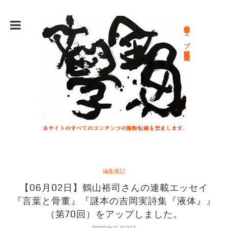
総合文学ウェブ情報誌 文学金魚
編集後記
【06月02日】鶴山裕司さんの連載エッセイ
『言葉と骨董』『謎本の吉岡実詩集『液体』』
（第70回）をアップしました。