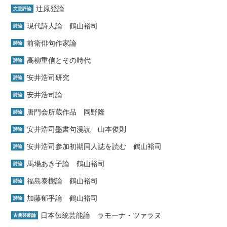
辻原登論
文芸評論
現代詩人論 鶴山裕司
詩論
前衛俳句作家論
詩論
高柳重信とその時代
詩論
安井浩司研究
詩論
安井浩司論
詩論
唐門会所蔵作品 岡野隆
詩論
安井浩司墨書句漫読 山本俊則
詩論
安井浩司参加初期同人誌を読む 鶴山裕司
詩論
馬場あき子論 鶴山裕司
詩論
福島泰樹論 鶴山裕司
詩論
加藤郁乎論 鶴山裕司
詩論
日本伝統芸能論 ラモーナ・ツァラヌ
古典芸能論