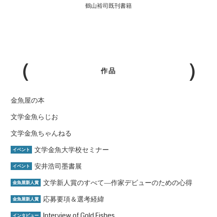
鶴山裕司既刊書籍
作品
金魚屋の本
文学金魚らじお
文学金魚ちゃんねる
文学金魚大学校セミナー
イベント
安井浩司墨書展
イベント
文学新人賞のすべて―作家デビューのための心得
金魚屋新人賞
応募要項＆選考経緯
金魚屋新人賞
Interview of Gold Fishes
インタビュー