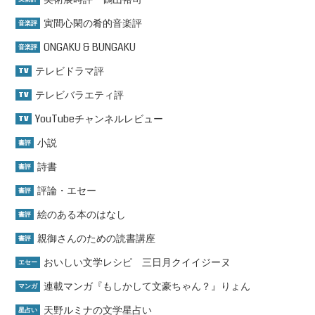
寅間心閑の肴的音楽評
音楽評
ONGAKU & BUNGAKU
音楽評
テレビドラマ評
TV
テレビバラエティ評
TV
YouTubeチャンネルレビュー
TV
小説
書評
詩書
書評
評論・エセー
書評
絵のある本のはなし
書評
親御さんのための読書講座
書評
おいしい文学レシピ 三日月クイイジーヌ
エセー
連載マンガ『もしかして文豪ちゃん？』りょん
マンガ
天野ルミナの文学星占い
星占い