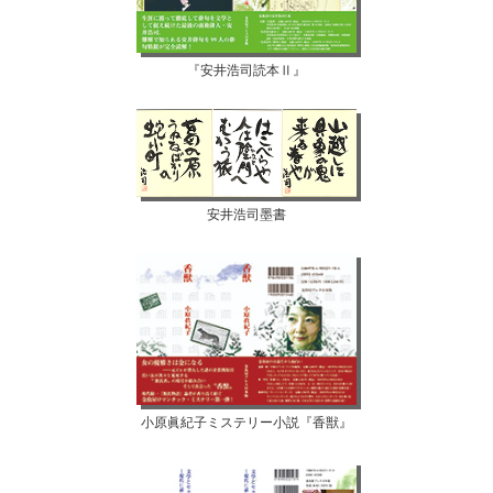
『安井浩司読本Ⅱ』
安井浩司墨書
小原眞紀子ミステリー小説『香獣』