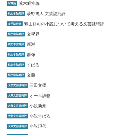
荒木経惟論
写真論
萩野篤人 文芸誌批評
純文学誌時評
鶴山裕司の小説について考える文芸誌時評
文学誌時評
文學界
純文学誌時評
新潮
純文学誌時評
群像
純文学誌時評
すばる
純文学誌時評
文藝
純文学誌時評
三田文學
大学文芸誌時評
オール讀物
大衆文芸誌時評
小説新潮
大衆文芸誌時評
小説すばる
大衆文芸誌時評
小説現代
大衆文芸誌時評