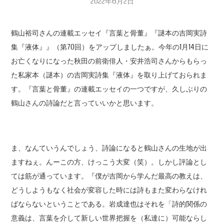
2022年6月2日
鶴山裕司さんの連載エッセイ『言葉と骨董』『謎本の吉岡実詩
集『液体』』（第70回）をアップしましたぁ。今年の1月14日に
お亡くなりになった秋田の前衛俳人・安井浩司さんからもらっ
た私家本（謎本）の吉岡実詩集『液体』を取り上げておられま
す。『言葉と骨董』の連載エッセイの一つですが、久しぶりの
鶴山さんの詩論だと言っていいかと思います。
ま、なんていうんでしょう、詩論になると鶴山さんの生地が出
ますねぇ。んーこの方、けっこう大変（笑）。しかし評論とし
ては筋が通っています。『僕が吉岡から学んだ最高の教えは、
どうしようもなく社会が変容した時には詩もまた変わらなけれ
ばならないということである。岩成達也はそれを「詩的関係の
意義は、言葉を介して新しい世界把握を（私達に）可能ならし