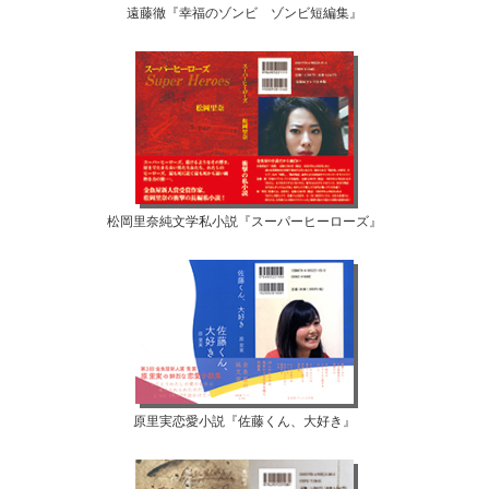
遠藤徹『幸福のゾンビ ゾンビ短編集』
松岡里奈純文学私小説『スーパーヒーローズ』
原里実恋愛小説『佐藤くん、大好き』