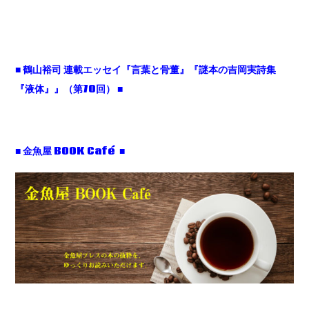
■ 鶴山裕司 連載エッセイ『言葉と骨董』『謎本の吉岡実詩集
『液体』』（第70回） ■
■ 金魚屋 BOOK Café ■