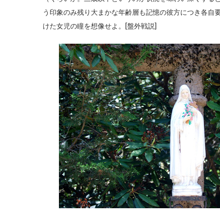
う印象のみ残り大まかな年齢層も記憶の彼方につき各自
けた女児の瞳を想像せよ。[盤外戦説]