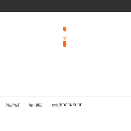
総合文学ウェブ情報誌 文学金魚
詩誌時評
編集後記
金魚屋 BOOK SHOP