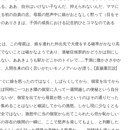
れる。ああ、自分はいけない子なんだ、抑えられないんだ、ママに
える初の自責の念。母親の怒声中に娘がおとなしく黙って（目をそ
そのありさまは、子供の成長における記念的ひとコマなのである
とは、この母親は、娘を連れた外出先で大便をする確率がかなり高
質でないことは確かなようであり、過敏症候群的かどうかは別にし
れない。ああきょうも駅かどこかのトイレで……予測に微かささやか
、人間生来の曰く言いがたいモノノアハレが漂う。[直腸重圧説]
すぐに娘を怒ったのではなく、しばらくしてから、個室を出てから
ほぼ同時に一つおき隣の個室に入って一週間越しの便秘という自分
はないが、個室を出てから母親が怒ったというのはその通りだった
を集めることはないと確認してからの激怒。しかし現に少なくとも
安全ではない。激怒中に当の個室から出てこられたら些か恥かしい
耳の存在の狭間の一瞬に、ここで怒声を発してもよし、と判断した