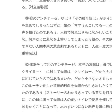
母親の、二重羞恥のせめぎあいが「ああ、人間だなあ……
る。[対立羞恥説]
⑨ ⑧のアンチテーゼ。やはり「その後母親は」がポイ
を集めてしまったはずだ、娘の「ママうんこしてるー」
声を投げたのであろう。人前で怒ればさらに恥かしいこ
恥。怒声ゆえに羞恥を上塗りしてしまった母親の、その
できない人間本来の悲喜劇であるとともに、人生一度の大
重塗装説]
⑩ ⑧⑨そして④のアンチテーゼ。本当の哀愁は、母で
クサイヨ～～」に対して母親は「クサイねー。だからナ
に応じていたのではあるまいか。だから小さなナオミち
このルーチン化した道徳的科白を母親から引き出したく
たのであろう（ストーリーのわかりきっている昔話を何
に、この日に限って母親は人の多いトイレで便意を催し
恥をかくことになって、思わずいつにない怒声を娘に投