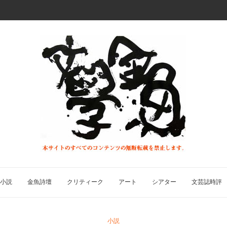
小説
金魚詩壇
クリティーク
アート
シアター
文芸誌時評
小説