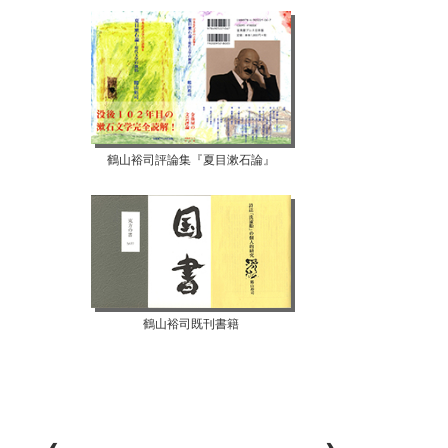
鶴山裕司評論集『夏目漱石論』
鶴山裕司既刊書籍