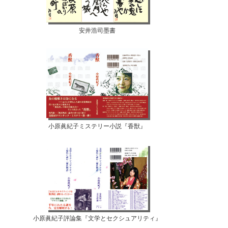
安井浩司墨書
小原眞紀子ミステリー小説『香獣』
小原眞紀子評論集『文学とセクシュアリティ』