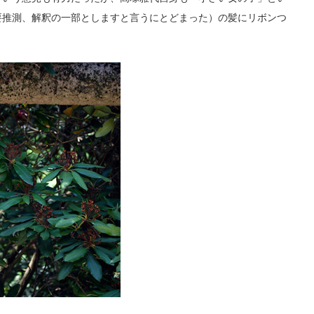
要推測、解釈の一部としますと言うにとどまった）の髪にリボンつ