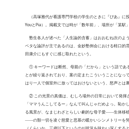
（高塚雅代が看護専門学校の学生のときに『ぴあ』に投稿し
YouとPia）。掲載文では時が「数年前」、場所が「某
塾生各人が述べた「人生論的含蓄」はおおむね次のよう
ベタな論評が主であるのは、金妙塾例会における軽口的
田康介にもすぐに感じ取れたという。
① キーワードは断然、母親の「だから」という語であ
とが繰り返されており、案の定またこういうことになっ
はり一人で個室外に放ってはおけないという、怒声とは裏
② この光景の真価は、むしろ場外の日常において発揮
「ママうんこしてるー」なんて叫んじゃだめよっ。恥か
る風景が、なまじわざとらしい劇的な母子愛――生体移
――の類一切を凌ぐ慈愛と思慕の暖かいシンメトリーを
（くらいか。三歳以下というのが状況を味わい深くする