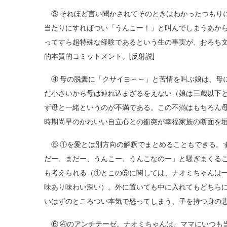
③ それほど言い聞かされてそのときはわかったつもり
当たりにすればつい「うんこー！」と叫んでしまうあか
ってすら超特殊な経験であるという生の事実が、おろち
的本質的コミットメント。[反射説]
④ 母の脱糞に「クサイヨ～～」と苦情を叫ぶ娘は、母
だ小さいから母は連れ込まざるをえない（娘は三歳以下
ず母と一緒というのが不満である。この不満はもちろん
時期尚早のかわいい自立心との衝突が幸福家族の断面を垣
⑤ ①を愛とは別方向の解釈でまとめることもできる。
だー、まだー、うんこー、うんこなのー」と騒ぎまくる
も考えられる（①とこの⑤に関しては、ナオミちゃんは
味あり味わい深い）。外に置いても中に入れてもどちら
いはずのところつい本気で怒ってしまう、子を持つ身の悲
⑥ ④のアンチテーゼ。ナオミちゃんは、ママにいつも