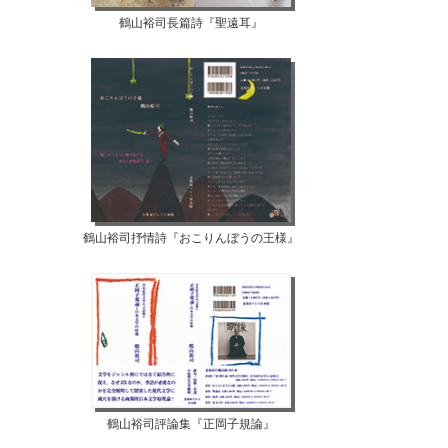
鶴山裕司長篇詩『聖遠耳』
鶴山裕司抒情詩『おこりんぼうの王様』
鶴山裕司評論集『正岡子規論』