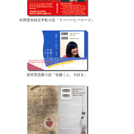
松岡里奈純文学私小説『スーパーヒーローズ』
原里実恋愛小説『佐藤くん、大好き』