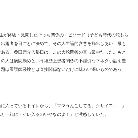
塾生が体験・見聞したそっち関係のエピソード（子ども時代の蛇もら
、出題者を日ごとに決めて、その人生論的含意を摘出しあい、最も
である。桑田康介入塾日は、この大蛇問答の真っ最中だった。もと
この人は病院勤めという経歴上患者関係の不謹慎な下ネタ小話を豊
出題は看護師経験とは直接関係ないだけに味わい深いものであっ
に入っているトイレから、「ママうんこしてる。クサイヨ～～」
んと一緒にトイレ入るのいやなのよ！」と激怒していた。