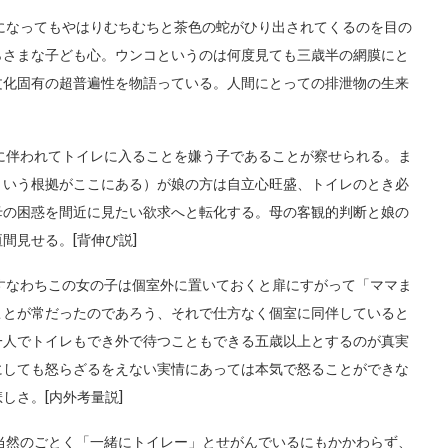
になってもやはりむちむちと茶色の蛇がひり出されてくるのを目の
らさまな子ども心。ウンコというのは何度見ても三歳半の網膜にと
文化固有の超普遍性を物語っている。人間にとっての排泄物の生来
に伴われてトイレに入ることを嫌う子であることが察せられる。ま
という根拠がここにある）が娘の方は自立心旺盛、トイレのとき必
母の困惑を間近に見たい欲求へと転化する。母の客観的判断と娘の
間見せる。[背伸び説]
すなわちこの女の子は個室外に置いておくと扉にすがって「ママま
ことが常だったのであろう、それで仕方なく個室に同伴していると
一人でトイレもでき外で待つこともできる五歳以上とするのが真実
にしても怒らざるをえない実情にあっては本気で怒ることができな
しさ。[内外考量説]
当然のごとく「一緒にトイレー」とせがんでいるにもかかわらず、