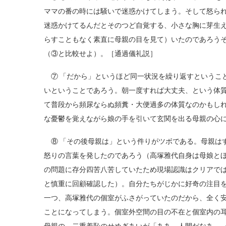
ママの番の時には騒いで迷惑かけてしまう。そして怒ら
迷惑かけてるんだとそのつど自覚する、小さな胸に芽生
らすこともなく素直に母親の目を見て）いたのであろう
（③と比較せよ）。［通過儀礼説］
⑦ 「だから」というほど同一状況を繰り返すというこ
いということであろう。朝一度すれば大丈夫、という体
て普段から頻尿ならぬ頻糞・大便過多の体質なのかもし
な憂鬱を覚えながら娘の手を引いて玄関を出る母親の心に
⑧ 「その後母親は」という件りがツボである。母親は
怒りの言葉を発したのであろう（高塚雅代自身は母娘と
の問題に存分四苦八苦していたため現場認識はクリアで
と慎重に回顧確認した）。自分たちがじかに好奇の注目
一つ、高塚雅代の個室がふさがっていたのだから、全く
ことになってしまう。個室外空間の目の不在と個室内の