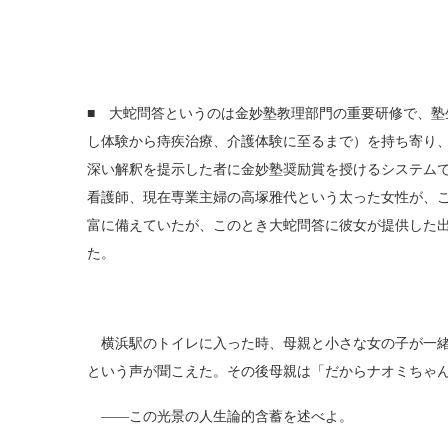
■ 大蛇問答というのは金妙塾教理部門の重要研修で、
し体験から痔疾治療、介護体験に至るまで）を持ち寄り
深い解釈を提示した者に金妙塾奨励賞を授けるシステム
看護師、現在専業主婦の高塚雅代という太った女性が、
富に備えていたが、このとき大蛇問答に彼女が提供した
た。
横浜駅のトイレに入った時、母親と小さな女の子が一緒
という声が聞こえた。その後母親は「だからナオミちゃ
――この光景の人生論的含蓄を述べよ。