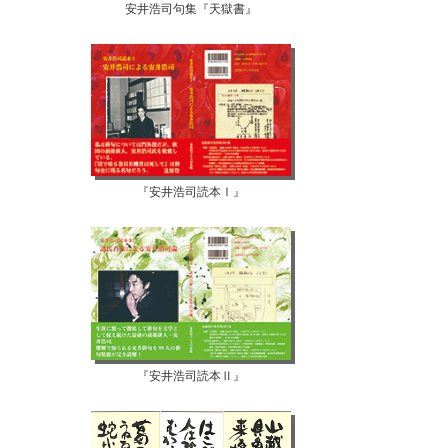
安井浩司句集『天獄書』
『安井浩司読本Ⅰ』
『安井浩司読本Ⅱ』