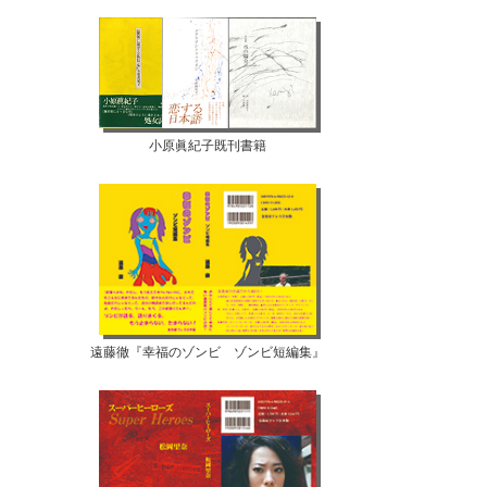
小原眞紀子既刊書籍
遠藤徹『幸福のゾンビ ゾンビ短編集』