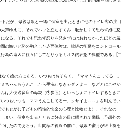
タイミングを計った呼吸の産物たる怒声か……」的情緒を感じさせ
ントだが、母親は娘と一緒に個室を出たときに他のトイレ客の注目
の大声ゆえに。それでハッと立ちすくみ、恥かしくて思わず娘に怒
とになる、それでも思わず怒りを発さずにはおれなかったほどの羞
瞬間の悔いと恥の融合した赤面体験は、咄嗟の衝動をコントロール
行為の遠因に往々にしてなりうるカオス的哀愁の典型である。[二
はなく娘の方にある。いつもはおそらく、「ママうんこしてるー。
オミちゃんもうんこしたら手洗わなきゃダメよー」などとにこやか
ゃんは大便過多症の母親（⑦参照）といっしょにトイレするときに
ていつもいつも「ママうんこしてるー。クサイよ～～」を叫んでい
度でもせがむ子どもの惰性的快楽の心理と比較せよ）。それなの
てしまい、個室を出るとともに好奇の目に晒されて動揺し予想外の
げつけたのであろう。世間様の視線の前に、母娘の蜜月が終止符を