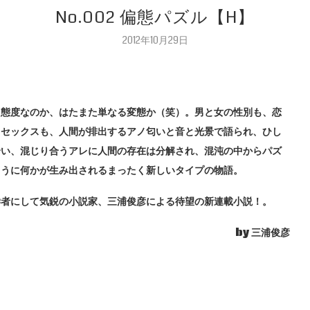
No.002 偏態パズル【H】
2012年10月29日
た態度なのか、はたまた単なる変態か（笑）。男と女の性別も、恋
、セックスも、人間が排出するアノ匂いと音と光景で語られ、ひし
合い、混じり合うアレに人間の存在は分解され、混沌の中からパズ
ように何かが生み出されるまったく新しいタイプの物語。
学者にして気鋭の小説家、三浦俊彦による待望の新連載小説！。
by 三浦俊彦