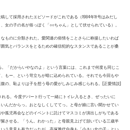
て採用されたエピソードがこれである（1984年11/2号はみだし
駅」、女の子の名が俗っぽく「○○ちゃん」として伏せられている）。
なものに分類された。愛関連の俗情をことさらに称揚したいわば
雰囲気とバランスをとるための確信犯的なスタンスであることが桑
る。「だからいやなのよ」という言葉には、これまで何度も同じこ
て、もー、という苛立ちが暗に込められている。それでも今回もや
腹の、恥よりは子を想う母の愛がしみじみ感じられる。[正愛情説]
される。今度デパート行って一緒にトイレ入るとき、ぜったいに
しいんだからっ。おとなしくしててっ。と母が娘に言い聞かせてい
植や孤児再会などのイベントに託けてマスコミが演出しがちである
髣髴させる。「うん。わかった」と母親見上げて頷いている三歳半
という意見も有力だったが、高塚雅代自身も「小さい女の子」とい