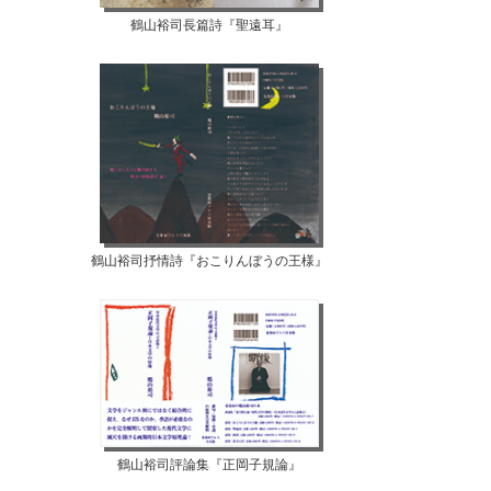
鶴山裕司長篇詩『聖遠耳』
鶴山裕司抒情詩『おこりんぼうの王様』
鶴山裕司評論集『正岡子規論』