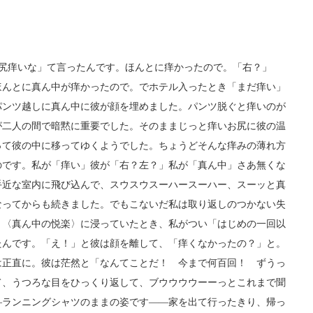
お尻痒いな」て言ったんです。ほんとに痒かったので。「右？」
ほんとに真ん中が痒かったので。でホテル入ったとき「まだ痒い」
パンツ越しに真ん中に彼が顔を埋めました。パンツ脱ぐと痒いのが
が二人の間で暗黙に重要でした。そのままじっと痒いお尻に彼の温
って彼の中に移ってゆくようでした。ちょうどそんな痒みの薄れ方
のです。私が「痒い」彼が「右？左？」私が「真ん中」さあ無くな
手近な室内に飛び込んで、スウスウスーハースーハー、スーッと真
なってからも続きました。でもこないだ私は取り返しのつかない失
と〈真ん中の悦楽〉に浸っていたとき、私がつい「はじめの一回以
たんです。「え！」と彼は顔を離して、「痒くなかったの？」と。
は正直に。彼は茫然と「なんてことだ！ 今まで何百回！ ずうっ
て、うつろな目をひっくり返して、ブウウウウーーっとこれまで聞
―ランニングシャツのままの姿です――家を出て行ったきり、帰っ