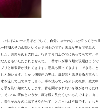
て、いやほんの一ヶ月ほどでして、自分にゃ合わないと悟ってその世
あ一時期のその余韻というか男同士の間でも古風な男女間並みの
ました。見知らぬもの同士、行きずり同士の間にあってもです。そ
はなんともいたたまれませんね。一番オレが嫌う類の現場はこうで
リブリと破裂音が洩れてきます。悪臭も漂ってきます。できること
くれと願います。しかし個室内の男は、爆裂音と悪臭を撒き散らし
て水を流して出てきてしまう。手を洗っているオレの視界、鏡の中
々と手を洗い始めたりします。音を聞かされ匂いを嗅がされるだけ
か、そいつの正体というか、顔は極力見たくないもんですよ。向こ
う。畜生それなのに出てきやがって、とこっちは不快です。もちろ