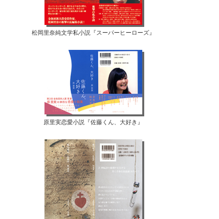
松岡里奈純文学私小説『スーパーヒーローズ』
原里実恋愛小説『佐藤くん、大好き』