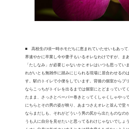
■ 高校生の頃一時ホモだちに恵まれていたせいもあっ
界速やかに卒業し今や妻子もいるオレなわけですが、ま
「たしなみ」が必要じゃないかとオレはいつも思ってい
れがいとも無雑作に踏みにじられる現場に居合わせるの
す。駅のトイレで小便をしています。背後の個室からブ
ならこっちがトイレを出るまでは個室にとどまっていて
たまま、さっさとペーパー巻きとってくしゃくしゃやっ
にちらとその男の姿が映り、あまつさえオレと並んで堂
ならまだしも、それがどういう男の尻から出たものなの
うも人に自分を見せたいと思ってるわけじゃないでしょ