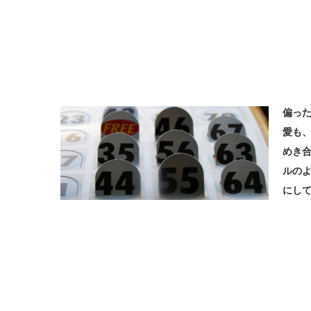
偏っ
愛も
めき
ルの
にし