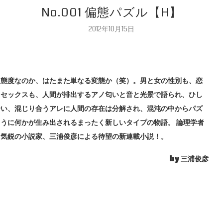
No.001 偏態パズル【H】
2012年10月15日
た態度なのか、はたまた単なる変態か（笑）。男と女の性別も、恋
、セックスも、人間が排出するアノ匂いと音と光景で語られ、ひし
合い、混じり合うアレに人間の存在は分解され、混沌の中からパズ
ように何かが生み出されるまったく新しいタイプの物語。
論理学者
て気鋭の小説家、三浦俊彦による待望の新連載小説！。
by 三浦俊彦