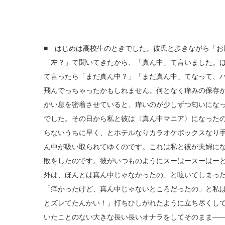
■ はじめは高校生のときでした。彼氏と歩きながら「
「左？」て聞いてきたから、「真ん中」て言いました。
て言ったら「まだ真ん中？」「まだ真ん中」てなって、
飛んでっちゃったかもしれません。何となく痒みの保存
かい息を密着させていると、痒いのが少しずつ匂いにな
でした。その日から私と彼は〈真ん中マニア〉になった
らないうちに早く、とホテルなりカラオケボックスなり
ん中が吸い取られてゆくのです。これは私と彼が夫婦に
敗をしたのです。彼がいつものようにスーはースーはー
外は、ほんとは真ん中じゃなかったの」と呟いてしまっ
「痒かったけど、真ん中じゃないところだったの」と私
とズレてたんかい！」打ちひしがれたように立ち尽くし
いたことのない大きな長い長いオナラをしてそのまま―