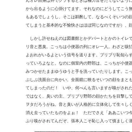
んオレ自身は外でクソするときは極力音をたてないよう
から出るように心掛けてます。それなのにどうしてこう
もあるでしょうし、そこは斟酌して、なるべくそいつの
てしまうと基本的な不愉快さはほぼ同じなのですが）、
しかし許せねえのは図書館とかデパートとかのトイレで
リ音と悪臭。こっちは小便器の列にオレ一人。わざと咳
よおれがいるよという信号を送ります。ブリブリ恥知ら
っていろよなと。なのに個室内の野郎は、こっちが小便
みつかせたままゆうゆうと手を洗っていたりします。こ
ぶしぶ洗面台に向かい、全面鏡に映るそいつの顔をまと
てしまったのだ！ いや、何べんも言いますが嗅がされ
ではなく、臭いの主、ブリブリ野郎の顔かたちを目撃し
ヲタだろうがね。音と臭いが人格的に立体化して生々し
消え去っていたものをよぉ！ ただでさえ「ああこいつ
ぷり嗅がされてんだぞ、張本人こそ恥じ入って慎ましく