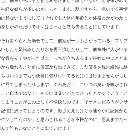
にし、個室から出るときも耳を澄まして誰もいないことを確かめて
無神経な奴らが多いのか。しかしまあ、駅ですから、急いでる事情
顔は見ないようにして（それでも大体の年齢とか体格とかがわかっ
顔をしかめただけでオレはさっさと立ち去ることにしています。
それをやられた場合でして。個室が一つふさがっている。ブリブ
払いしたり足踏みしたり水を再三流したりして、個室外に人がいる
ずな音を立てやがった以上こっちが立ち去るまで神妙に中にとどま
器から離れるより前に個室から出てきて、まだ便臭を服の繊維に絡
っちはいつまでも小便器に張り付いてるわけには行きませんからし
もに見てしまったりします。ぐわあお！ こいつの臭いを嗅がされ
たこと自体ではなく、あるいは臭いがきつかったとかそういうこと
てしまうことがこの上なく不愉快なのです。イケメンだろうがブサ
く記憶に残ってしまうのです。顔さえ見なけりゃ速やかに記憶から
今クソしてたのか」と思わされることが不快なのに、悪臭までたっ
潜んで誰もいないときに出ていけよ！