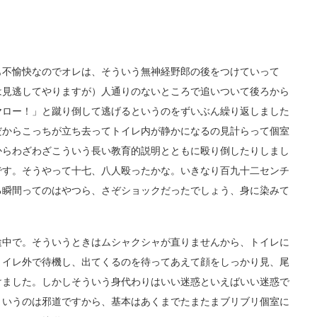
不愉快なのでオレは、そういう無神経野郎の後をつけていって
は見逃してやりますが）人通りのないところで追いついて後ろから
ヤロー！」と蹴り倒して逃げるというのをずいぶん繰り返しました
だからこっちが立ち去ってトイレ内が静かになるの見計らって個室
からわざわざこういう長い教育的説明とともに殴り倒したりしまし
です。そうやって十七、八人殴ったかな。いきなり百九十二センチ
る瞬間ってのはやつら、さぞショックだったでしょう、身に染みて
中で。そういうときはムシャクシャが直りませんから、トイレに
トイレ外で待機し、出てくるのを待ってあえて顔をしっかり見、尾
けました。しかしそういう身代わりはいい迷惑といえばいい迷惑で
というのは邪道ですから、基本はあくまでたまたまブリブリ個室に