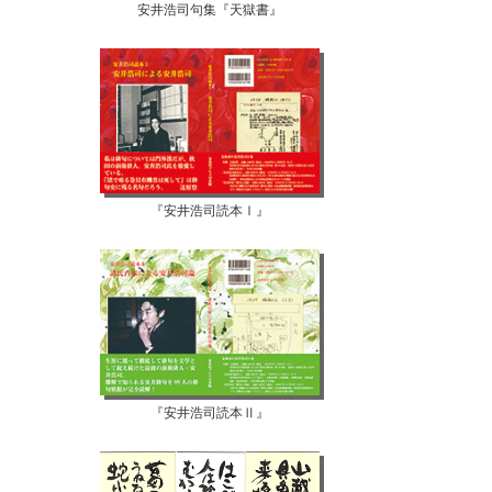
安井浩司句集『天獄書』
『安井浩司読本Ⅰ』
『安井浩司読本Ⅱ』