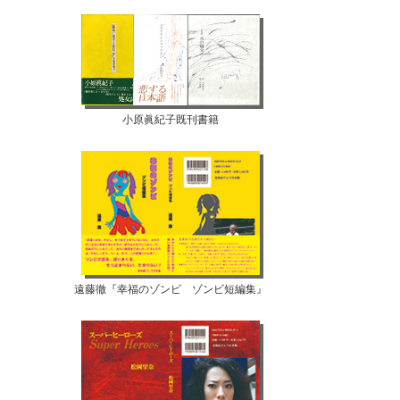
小原眞紀子既刊書籍
遠藤徹『幸福のゾンビ ゾンビ短編集』