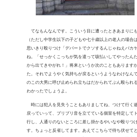
てなもんなんです。こういう目に遭ったときあまりにも
（ただし中学生以下の子どもや七十歳以上の老人の場合
思いきり殴りつけ「デパートでクソするんじゃねえバカ
ね。「せっかくこっちが気を遣って咳払いしてやったん
から出てきやがれ！」将来というか次のこともあります
た。それでようやく気持ちが戻るというようなわけなん
のこの大男に呼び止められ立ちはだかられてぶん殴られ
わかったでしょうよ。
時には犯人を見失うこともありましてね、つけて行く途
戻っていって、ブリブリ音を立てている個室を特定して
行し、人通りのないところに差し掛かるやいなや殴りつ
す。ちょっと反省してます。あえてこちらで待ち伏せて