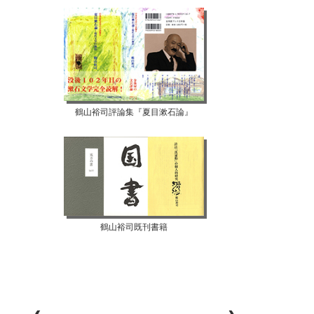
鶴山裕司評論集『夏目漱石論』
鶴山裕司既刊書籍