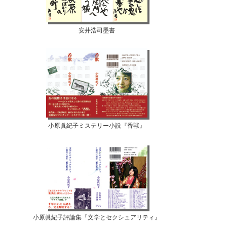
安井浩司墨書
小原眞紀子ミステリー小説『香獣』
小原眞紀子評論集『文学とセクシュアリティ』