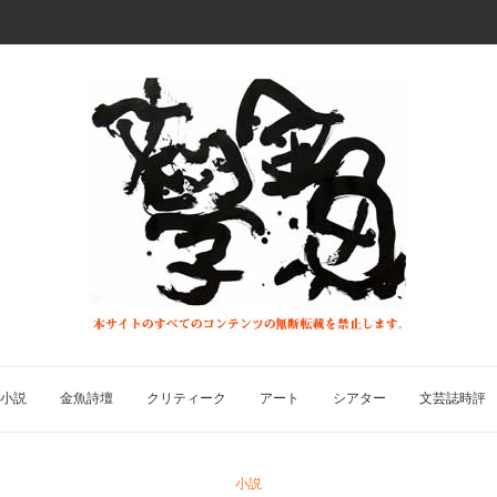
小説
金魚詩壇
クリティーク
アート
シアター
文芸誌時評
小説