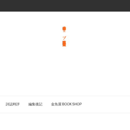
総合文学ウェブ情報誌 文学金魚
詩誌時評
編集後記
金魚屋 BOOK SHOP