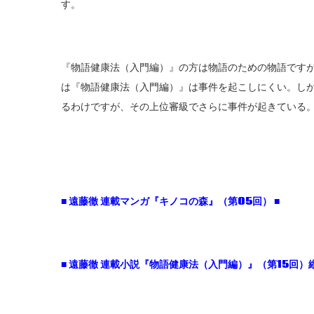
す。
『物語健康法（入門編）』の方は物語のための物語です
は『物語健康法（入門編）』は事件を起こしにくい。し
るわけですが、その上位審級でさらに事件が起きている
■ 遠藤徹 連載マンガ『キノコの森』（第05回） ■
■ 遠藤徹 連載小説『物語健康法（入門編）』（第15回）縦