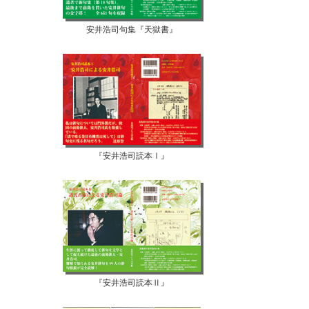
安井浩司句集『天獄書』
『安井浩司読本Ⅰ』
『安井浩司読本Ⅱ』