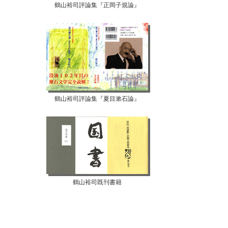
鶴山裕司評論集『正岡子規論』
鶴山裕司評論集『夏目漱石論』
鶴山裕司既刊書籍