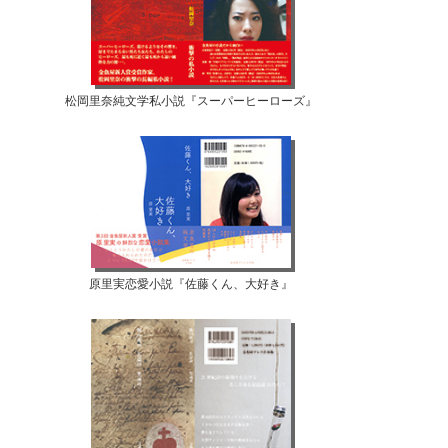
松岡里奈純文学私小説『スーパーヒーローズ』
原里実恋愛小説『佐藤くん、大好き』