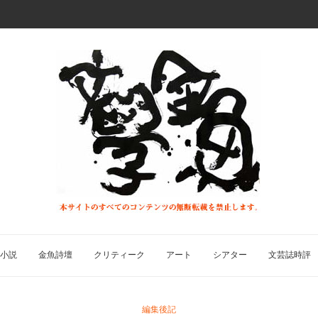
小説
金魚詩壇
クリティーク
アート
シアター
文芸誌時評
編集後記