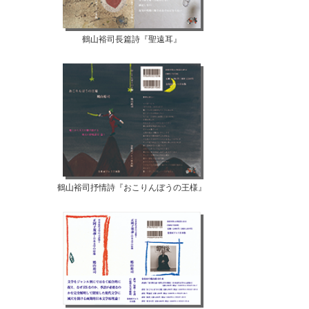
鶴山裕司長篇詩『聖遠耳』
鶴山裕司抒情詩『おこりんぼうの王様』
【07月02日...