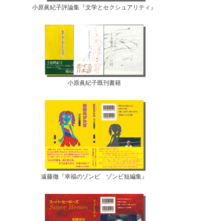
小原眞紀子評論集『文学とセクシュアリティ』
小原眞紀子既刊書籍
遠藤徹『幸福のゾンビ ゾンビ短編集』