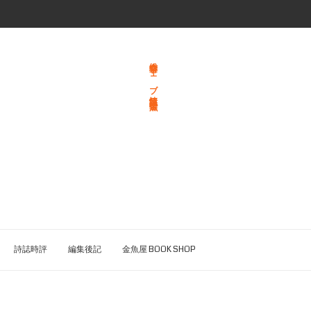
総合文学ウェブ情報誌 文学金魚
詩誌時評
編集後記
金魚屋 BOOK SHOP