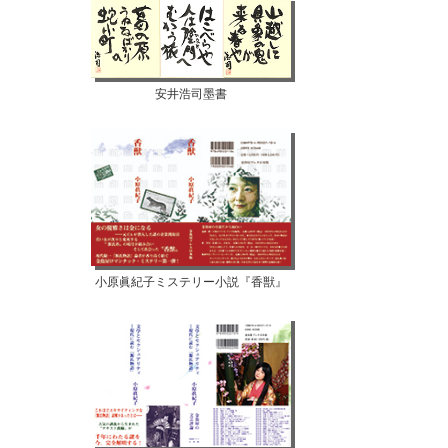
安井浩司墨書
小原眞紀子ミステリー小説『香獣』