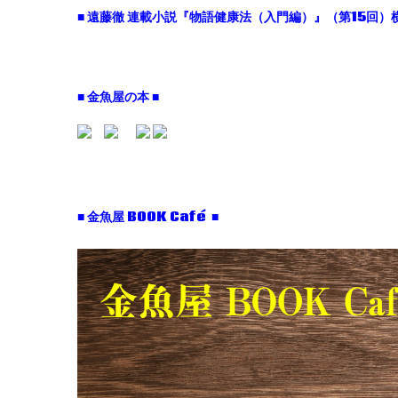
■ 遠藤徹 連載小説『物語健康法（入門編）』（第15回）横
■ 金魚屋の本 ■
■ 金魚屋 BOOK Café ■