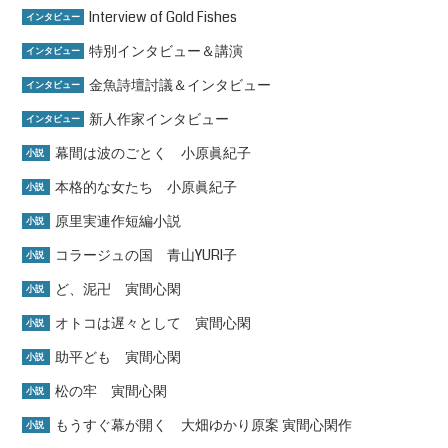
Interview of Gold Fishes
インタビュー
特別インタビュー＆講演
インタビュー
金魚詩壇討議＆インタビュー
インタビュー
新人作家インタビュー
インタビュー
幕間は波のごとく 小原眞紀子
小説
本格的な女たち 小原眞紀子
小説
原里実連作短編小説
小説
コラージュの国 青山YURI子
小説
ど、泥卍 寅間心閑
小説
オトコは遅々として 寅間心閑
小説
助平ども 寅間心閑
小説
松の牢 寅間心閑
小説
もうすぐ幕が開く 大畑ゆかり原案 寅間心閑作
小説