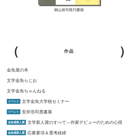
鶴山裕司既刊書籍
作品
金魚屋の本
文学金魚らじお
文学金魚ちゃんねる
文学金魚大学校セミナー
イベント
安井浩司墨書展
イベント
文学新人賞のすべて―作家デビューのための心得
金魚屋新人賞
応募要項＆選考経緯
金魚屋新人賞