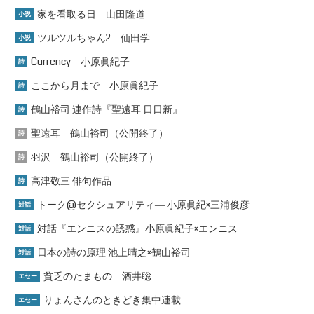
家を看取る日 山田隆道
小説
ツルツルちゃん2 仙田学
小説
Currency 小原眞紀子
詩
ここから月まで 小原眞紀子
詩
鶴山裕司 連作詩『聖遠耳 日日新』
詩
聖遠耳 鶴山裕司（公開終了）
詩
羽沢 鶴山裕司（公開終了）
詩
高津敬三 俳句作品
詩
トーク@セクシュアリティ― 小原眞紀×三浦俊彦
対話
対話『エンニスの誘惑』小原眞紀子×エンニス
対話
日本の詩の原理 池上晴之×鶴山裕司
対話
貧乏のたまもの 酒井聡
エセー
りょんさんのときどき集中連載
エセー