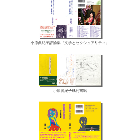
小原眞紀子評論集『文学とセクシュアリティ』
小原眞紀子既刊書籍