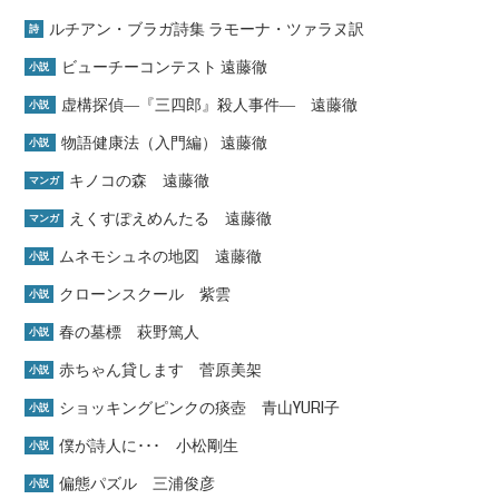
ルチアン・ブラガ詩集 ラモーナ・ツァラヌ訳
詩
ビューチーコンテスト 遠藤徹
小説
虚構探偵―『三四郎』殺人事件― 遠藤徹
小説
物語健康法（入門編） 遠藤徹
小説
キノコの森 遠藤徹
マンガ
えくすぽえめんたる 遠藤徹
マンガ
ムネモシュネの地図 遠藤徹
小説
クローンスクール 紫雲
小説
春の墓標 萩野篤人
小説
赤ちゃん貸します 菅原美架
小説
ショッキングピンクの痰壺 青山YURI子
小説
僕が詩人に･･･ 小松剛生
小説
偏態パズル 三浦俊彦
小説