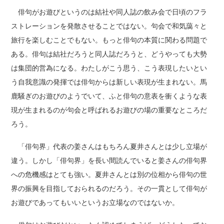
俳句がお遊びというのは結社や同人誌の飲み会で日頃のフラ
ストレーションを発散させることではない。句会で和気藹々と
旅行を楽しむことでもない。もっと俳句の本質に関わる問題で
ある。俳句は結社だろうと同人誌だろうと、どうやっても大勢
は集団的営為になる。わたしがこう思う、こう表現したいとい
う自我意識の発揮では俳句からは新しい表現が生まれない。馬
鹿騒ぎのお遊びのようでいて、ふと俳句の意表を衝くような表
現が生まれるのが句会と呼ばれるお遊びの場の重要なところだ
ろう。
「俳句界」代表の姜さんはもちろん夏井さんとは少し立場が
違う。しかし「俳句界」を長い間読んでいると姜さんの俳句界
への危機感はとても強い。夏井さんとは別の位相から俳句の世
界の振興を目指しておられるのだろう。その一貫として俳句が
お遊びであってもいいというお立場なのではないか。