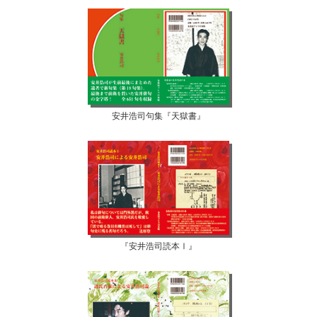
安井浩司句集『天獄書』
『安井浩司読本Ⅰ』