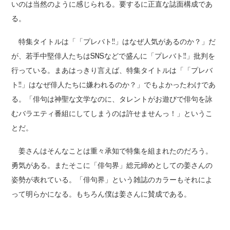
いのは当然のように感じられる。要するに正直な誌面構成であ
る。
特集タイトルは「「プレバト!!」はなぜ人気があるのか？」だ
が、若手中堅俳人たちはSNSなどで盛んに「プレバト!!」批判を
行っている。まあはっきり言えば、特集タイトルは「「プレバ
ト!!」はなぜ俳人たちに嫌われるのか？」でもよかったわけであ
る。「俳句は神聖な文学なのに、タレントがお遊びで俳句を詠
むバラエティ番組にしてしまうのは許せませんっ！」というこ
とだ。
姜さんはそんなことは重々承知で特集を組まれたのだろう。
勇気がある。またそこに「俳句界」総元締めとしての姜さんの
姿勢が表れている。「俳句界」という雑誌のカラーもそれによ
って明らかになる。もちろん僕は姜さんに賛成である。