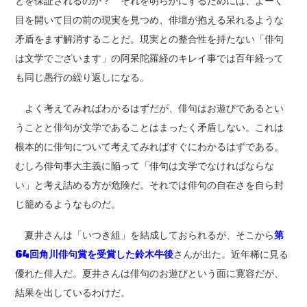
とを保証されるのか？ それを明らかにするためには、よーく
目を開いて目の前の現実を見つめ、俳壇が抱える呆れるような
矛盾をまず解消することだ。現実との整合性を持たない「俳句
は文学でございます」の阿呆陀羅経のキレイ事では百年経って
も同じ愚行の繰り返しになる。
よく考えてみればわかるはずだが、俳句はお遊びであるとい
うことと俳句が文学であることはまったく矛盾しない。これは
根本的に俳句について考えてみればすぐにわかるはずである。
むしろ俳句事大主義に陥って「俳句は文学でなければならな
い」と考え詰める方が危険だ。それでは俳句の自在さを自ら封
じ籠めるようなものだ。
夏井さんは「いつき組」を結成しておられるが、そこから
第
64回角川俳句賞を受賞した鈴木牛後
さんが出た。近年稀に見る
優れた俳人だ。夏井さんは俳句のお遊びという面に寛容だが、
結果を出しているわけだ。