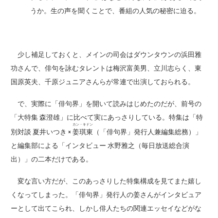
うか。生の声を聞くことで、番組の人気の秘密に迫る。
少し補足しておくと、メインの司会はダウンタウンの浜田雅
功さんで、俳句を詠むタレントは梅沢富美男、立川志らく、東
国原英夫、千原ジュニアさんらが常連で出演しておられる。
で、実際に「俳句界」を開いて読みはじめたのだが、前号の
「大特集 森澄雄」に比べて実にあっさりしている。特集は「特
カン・キドン
別対談 夏井いつき ×
姜琪東
（「俳句界」発行人兼編集総務）」
と編集部による「インタビュー 水野雅之（毎日放送総合演
出）」の二本だけである。
変な言い方だが、このあっさりした特集構成を見てまた嬉し
くなってしまった。「俳句界」発行人の姜さんがインタビュア
ーとして出てこられ、しかし俳人たちの関連エッセイなどがな