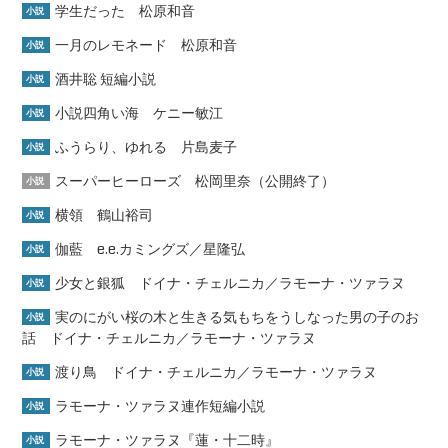
学生だった 松原和音
小説
一月のレモネード 松原和音
小説
酒井聡 短編小説
小説
小説四角い海 ケニー敏江
小説
ふうらり、ゆれる 片島麦子
小説
スーパーヒーローズ 松岡里奈（公開終了）
小説
横領 鶴山裕司
小説
伽藍 e.e.カミングズ／星隆弘
小説
少女と銀狐 ドイナ・チェルニカ／ラモーナ・ツァラヌ
小説
実のにがい桜の木と生きる気もちをうしなった男の子のお
小説
話 ドイナ・チェルニカ／ラモーナ・ツァラヌ
渡り鳥 ドイナ・チェルニカ／ラモーナ・ツァラヌ
小説
ラモーナ・ツァラヌ連作短編小説
小説
ラモーナ・ツァラヌ『蓮・十二時』
小説