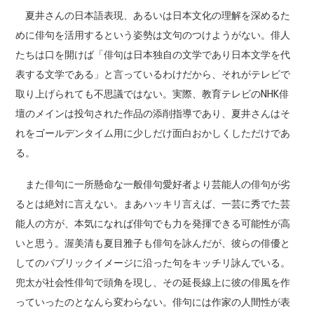
夏井さんの日本語表現、あるいは日本文化の理解を深めるた
めに俳句を活用するという姿勢は文句のつけようがない。俳人
たちは口を開けば「俳句は日本独自の文学であり日本文学を代
表する文学である」と言っているわけだから、それがテレビで
取り上げられても不思議ではない。実際、教育テレビのNHK俳
壇のメインは投句された作品の添削指導であり、夏井さんはそ
れをゴールデンタイム用に少しだけ面白おかしくしただけであ
る。
また俳句に一所懸命な一般俳句愛好者より芸能人の俳句が劣
るとは絶対に言えない。まあハッキリ言えば、一芸に秀でた芸
能人の方が、本気になれば俳句でも力を発揮できる可能性が高
いと思う。渥美清も夏目雅子も俳句を詠んだが、彼らの俳優と
してのパブリックイメージに沿った句をキッチリ詠んでいる。
兜太が社会性俳句で頭角を現し、その延長線上に彼の俳風を作
っていったのとなんら変わらない。俳句には作家の人間性が表