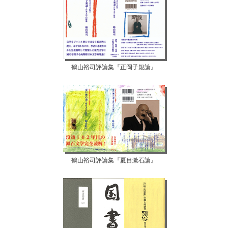
鶴山裕司評論集『正岡子規論』
鶴山裕司評論集『夏目漱石論』