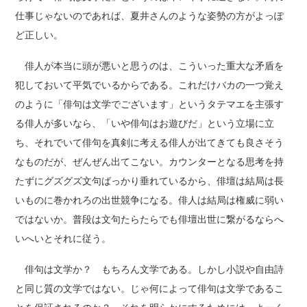
仕事じゃないのであれば、夏井さんのような姿勢の方がよっぽ
ど正しい。
俳人が本当に頭が悪いと思うのは、こういった重大な矛盾を
犯しておいて平気でいるからである。これだけバカの一つ覚え
のように「俳句は文学でございます」というタテマエを主張す
る俳人が多いなら、「いや俳句はお遊びだ」という立場に立
ち、それでいて俳句を真剣に考える俳人が出てきても良さそう
なものだが、ぜんぜん出てこない。カウンターとなる思考を持
たずにグズグズ文句ばっかり垂れているから、俳壇は結局は長
いものに巻かれろの出世競争になる。俳人は結局は権威に弱い
ではないか。普段は文句たらたらでも俳壇出世に繋がるならへ
いへいとそれに従う。
俳句は文学か？ もちろん文学である。しかし小説や自由詩
と同じ質の文学ではない。じゃ何によって俳句は文学であるこ