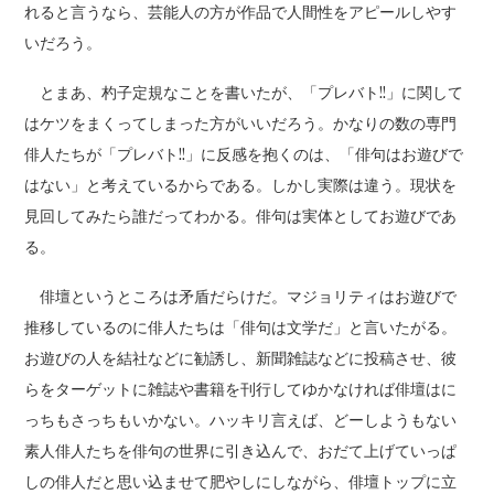
れると言うなら、芸能人の方が作品で人間性をアピールしやす
いだろう。
とまあ、杓子定規なことを書いたが、「プレバト!!」に関して
はケツをまくってしまった方がいいだろう。かなりの数の専門
俳人たちが「プレバト!!」に反感を抱くのは、「俳句はお遊びで
はない」と考えているからである。しかし実際は違う。現状を
見回してみたら誰だってわかる。俳句は実体としてお遊びであ
る。
俳壇というところは矛盾だらけだ。マジョリティはお遊びで
推移しているのに俳人たちは「俳句は文学だ」と言いたがる。
お遊びの人を結社などに勧誘し、新聞雑誌などに投稿させ、彼
らをターゲットに雑誌や書籍を刊行してゆかなければ俳壇はに
っちもさっちもいかない。ハッキリ言えば、どーしようもない
素人俳人たちを俳句の世界に引き込んで、おだて上げていっぱ
しの俳人だと思い込ませて肥やしにしながら、俳壇トップに立