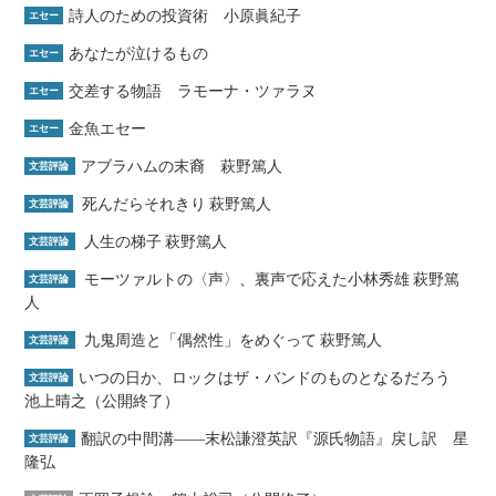
詩人のための投資術 小原眞紀子
エセー
あなたが泣けるもの
エセー
交差する物語 ラモーナ・ツァラヌ
エセー
金魚エセー
エセー
アブラハムの末裔 萩野篤人
文芸評論
死んだらそれきり 萩野篤人
文芸評論
人生の梯子 萩野篤人
文芸評論
モーツァルトの〈声〉、裏声で応えた小林秀雄 萩野篤
文芸評論
人
九鬼周造と「偶然性」をめぐって 萩野篤人
文芸評論
いつの日か、ロックはザ・バンドのものとなるだろう
文芸評論
池上晴之（公開終了）
翻訳の中間溝――末松謙澄英訳『源氏物語』戻し訳 星
文芸評論
隆弘