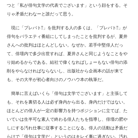
つと「私が俳句文学の代表でございます」という顔をする。そ
りゃ矛盾だわなーと誰だって思う。
現に「プレバト!!」を批判する人の多くは、「プレバト!!」が
俳句をバラエティ番組にしてしまったことを批判するが、夏井
さんへの批判はほとんどしない。なぜか。若手中堅俳人だっ
て、俳壇内で多少出世すれば、夏井さんと同じようなことをや
り始めるからである。結社で偉くなればしょーもない俳句の添
削をやらなければならないし、出版社から企画本の話が来て
も、その大半が初心者向けのノウハウ本の執筆だ。
簡単に言えばいくら「俳句は文学でございます」と主張して
も、それを裏切る人は必ず身内から出る。身内だけではない。
ほとんどの俳人が一定の影響力を持つポジションに立てば、た
いていは生半可な素人で終わる俳人たちを指導し、俳壇の肥や
しにする汚れ仕事に従事することになる。俳人の活動は矛盾だ
らけで「俳句は文学だ」というのはキレイ事に過ぎない。汚れ