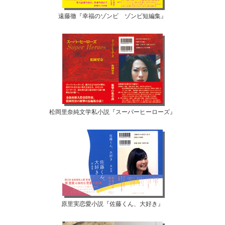
遠藤徹『幸福のゾンビ ゾンビ短編集』
松岡里奈純文学私小説『スーパーヒーローズ』
原里実恋愛小説『佐藤くん、大好き』