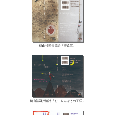
鶴山裕司長篇詩『聖遠耳』
鶴山裕司抒情詩『おこりんぼうの王様』