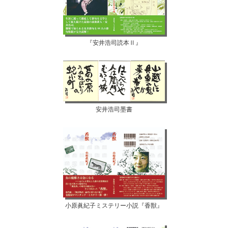
『安井浩司読本Ⅱ』
安井浩司墨書
小原眞紀子ミステリー小説『香獣』