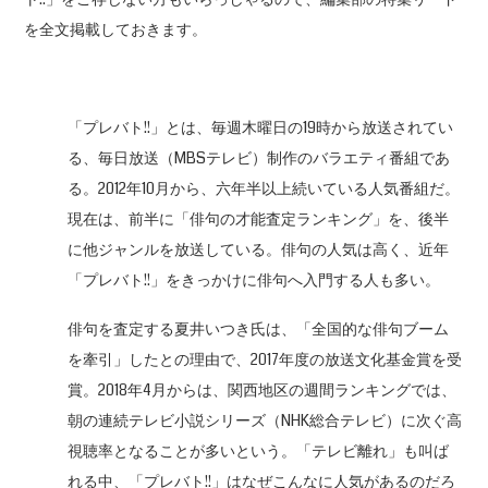
を全文掲載しておきます。
「プレバト!!」とは、毎週木曜日の19時から放送されてい
る、毎日放送（MBSテレビ）制作のバラエティ番組であ
る。2012年10月から、六年半以上続いている人気番組だ。
現在は、前半に「俳句の才能査定ランキング」を、後半
に他ジャンルを放送している。俳句の人気は高く、近年
「プレバト!!」をきっかけに俳句へ入門する人も多い。
俳句を査定する夏井いつき氏は、「全国的な俳句ブーム
を牽引」したとの理由で、2017年度の放送文化基金賞を受
賞。2018年4月からは、関西地区の週間ランキングでは、
朝の連続テレビ小説シリーズ（NHK総合テレビ）に次ぐ高
視聴率となることが多いという。「テレビ離れ」も叫ば
れる中、「プレバト!!」はなぜこんなに人気があるのだろ