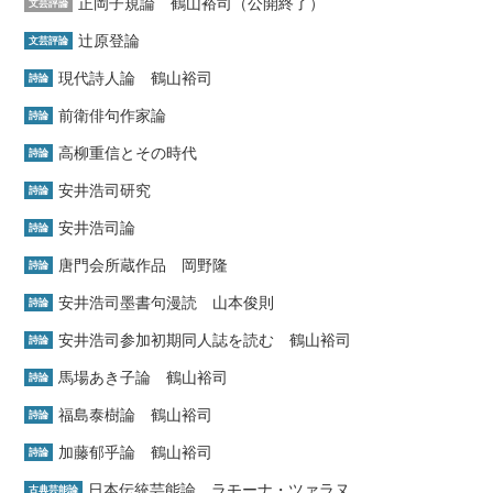
正岡子規論 鶴山裕司（公開終了）
文芸評論
辻原登論
文芸評論
現代詩人論 鶴山裕司
詩論
前衛俳句作家論
詩論
高柳重信とその時代
詩論
安井浩司研究
詩論
安井浩司論
詩論
唐門会所蔵作品 岡野隆
詩論
安井浩司墨書句漫読 山本俊則
詩論
安井浩司参加初期同人誌を読む 鶴山裕司
詩論
馬場あき子論 鶴山裕司
詩論
福島泰樹論 鶴山裕司
詩論
加藤郁乎論 鶴山裕司
詩論
日本伝統芸能論 ラモーナ・ツァラヌ
古典芸能論