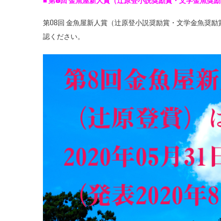
■
第8
回
金魚屋新人賞（辻原登小説奨励賞・文学金魚奨
第08回 金魚屋新人賞（辻原登小説奨励賞・文学金魚奨
認ください。