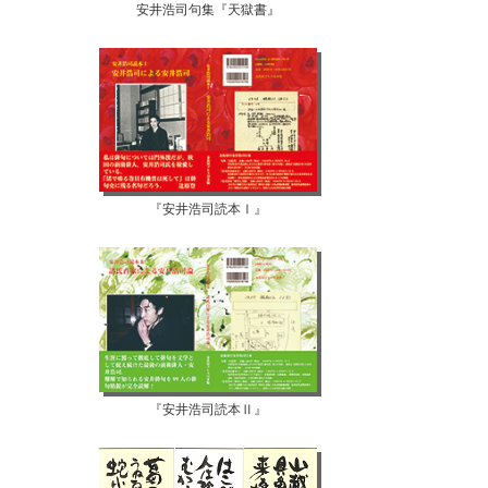
安井浩司句集『天獄書』
『安井浩司読本Ⅰ』
『安井浩司読本Ⅱ』