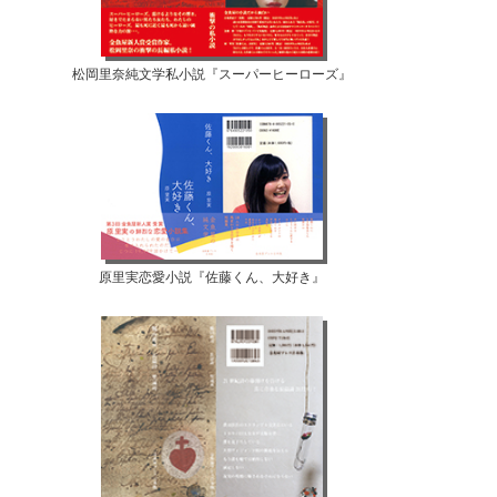
松岡里奈純文学私小説『スーパーヒーローズ』
原里実恋愛小説『佐藤くん、大好き』