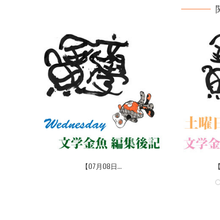
【07月08日...
【