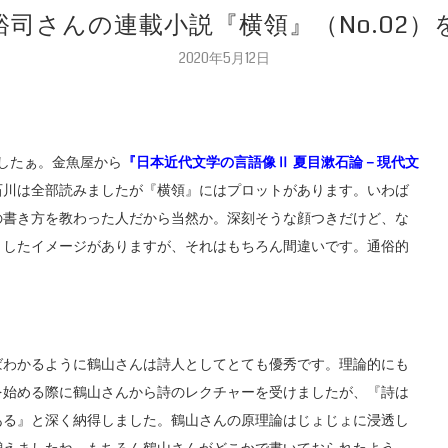
山裕司さんの連載小説『横領』（No.02
2020年5月12日
ましたぁ。金魚屋から
『日本近代文学の言語像Ⅱ 夏目漱石論－現代文
石川は全部読みましたが『横領』にはプロットがあります。いわば
の書き方を教わった人だから当然か。深刻そうな顔つきだけど、な
としたイメージがありますが、それはもちろん間違いです。通俗的
ばわかるように鶴山さんは詩人としてとても優秀です。理論的にも
を始める際に鶴山さんから詩のレクチャーを受けましたが、『詩は
ある』と深く納得しました。鶴山さんの原理論はじょじょに浸透し