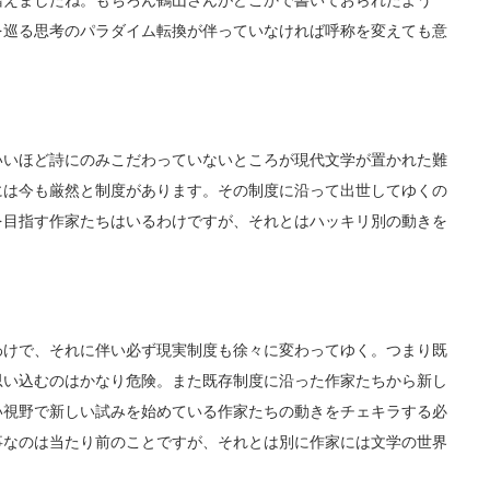
増えましたね。もちろん鶴山さんがどこかで書いておられたよう
を巡る思考のパラダイム転換が伴っていなければ呼称を変えても意
いいほど詩にのみこだわっていないところが現代文学が置かれた難
には今も厳然と制度があります。その制度に沿って出世してゆくの
を目指す作家たちはいるわけですが、それとはハッキリ別の動きを
わけで、それに伴い必ず現実制度も徐々に変わってゆく。つまり既
思い込むのはかなり危険。また既存制度に沿った作家たちから新し
い視野で新しい試みを始めている作家たちの動きをチェキラする必
事なのは当たり前のことですが、それとは別に作家には文学の世界