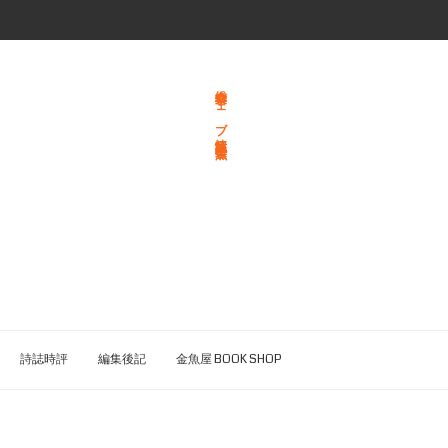
総合文学ウェブ情報誌 文学金魚
詩誌時評
編集後記
金魚屋 BOOK SHOP