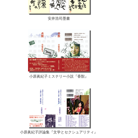
安井浩司墨書
小原眞紀子ミステリー小説『香獣』
小原眞紀子評論集『文学とセクシュアリティ』