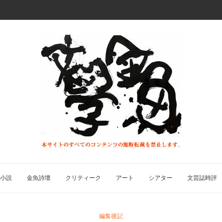
小説
金魚詩壇
クリティーク
アート
シアター
文芸誌時評
編集後記