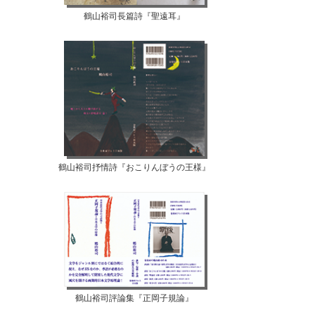
鶴山裕司長篇詩『聖遠耳』
鶴山裕司抒情詩『おこりんぼうの王様』
鶴山裕司評論集『正岡子規論』