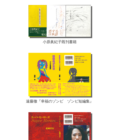
小原眞紀子既刊書籍
遠藤徹『幸福のゾンビ ゾンビ短編集』