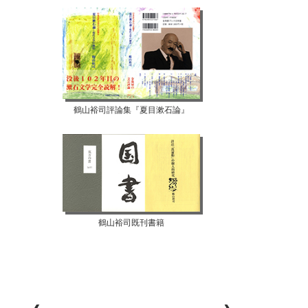
鶴山裕司評論集『夏目漱石論』
鶴山裕司既刊書籍