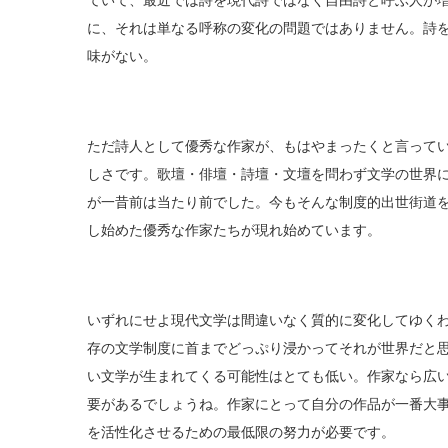
ていて、最近では詩を現代詩ではなく自由詩と呼ぶ人が
に、それは単なる呼称の変化の問題ではありません。詩
味がない。
ただ詩人として優秀な作家が、もはやまったくと言って
しさです。歌壇・俳壇・詩壇・文壇を問わず文学の世界
が一昔前は当たり前でした。今もそんな制度的出世街道
し始めた優秀な作家たちが現れ始めています。
いずれにせよ現代文学は間違いなく質的に変化してゆく
存の文学制度に首までどっぷり浸かってそれが世界だと
い文学が生まれてくる可能性はとても低い。作家なら広
要があるでしょうね。作家にとって自分の作品が一番大
を活性化させるための最低限の努力が必要です。