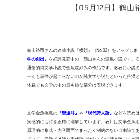
【05月12日】鶴
鶴山裕司さんの連載小説『横領』（No.02）をアップし
学の創出』
を好評発売中の、鶴山さんの連載小説です。
通俗的純文学小説で金魚屋好みの作品です。漱石に小説
ーんも事件が起こらないのが純文学小説だといった茫漠
体裁でも文学の中の最も純な部分は表現できます。
文学金魚掲載の
『聖遠耳』
や
『現代詩人論』
などを読め
実感的にも詩を正確に理解しています。石川は文学金魚
原理的に形式・内容両面でまったく制約のない自由詩で