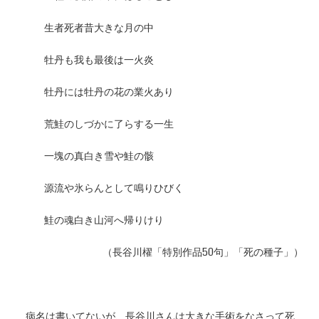
生者死者昔大きな月の中
牡丹も我も最後は一火炎
牡丹には牡丹の花の業火あり
荒鮭のしづかに了らする一生
一塊の真白き雪や鮭の骸
源流や氷らんとして鳴りひびく
鮭の魂白き山河へ帰りけり
（長谷川櫂「特別作品50句」「死の種子」）
病名は書いてないが、長谷川さんは大きな手術をなさって死