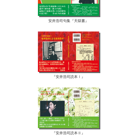
安井浩司句集『天獄書』
『安井浩司読本Ⅰ』
『安井浩司読本Ⅱ』