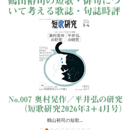
鶴山裕司の短歌...