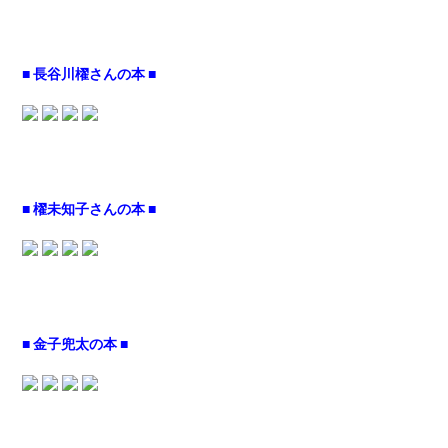
■ 長谷川櫂さんの本 ■
■ 櫂未知子さんの本 ■
■ 金子兜太の本 ■