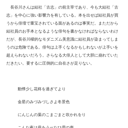
長谷川さんは結社「古志」の前主宰であり、今も大結社「古
志」を中心に強い影響力を有している。本を出せば結社員が買
うから俳壇で重宝されている面があるのは事実だ。まただから
結社員のお手本となるような俳句を書かなければならないわけ
だが、長谷川櫂的なモダニズム美意識に結社員が染まってしま
うのは危険である。俳句は上手くなるかもしれないが上手いを
超えられないだろう。さらなる大俳人として大胆に崩れていた
だきたい。要するに圧倒的に自在さが足りない。
動悸少し花柊を過ぎてより
金星のみづみづしさよ冬景色
にんじんの葉のこまごまと吹かれをり
こんな夜は母をうべなひ霜の声