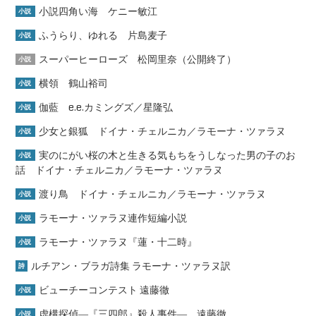
小説四角い海 ケニー敏江
小説
ふうらり、ゆれる 片島麦子
小説
スーパーヒーローズ 松岡里奈（公開終了）
小説
横領 鶴山裕司
小説
伽藍 e.e.カミングズ／星隆弘
小説
少女と銀狐 ドイナ・チェルニカ／ラモーナ・ツァラヌ
小説
実のにがい桜の木と生きる気もちをうしなった男の子のお
小説
話 ドイナ・チェルニカ／ラモーナ・ツァラヌ
渡り鳥 ドイナ・チェルニカ／ラモーナ・ツァラヌ
小説
ラモーナ・ツァラヌ連作短編小説
小説
ラモーナ・ツァラヌ『蓮・十二時』
小説
ルチアン・ブラガ詩集 ラモーナ・ツァラヌ訳
詩
ビューチーコンテスト 遠藤徹
小説
虚構探偵―『三四郎』殺人事件― 遠藤徹
小説