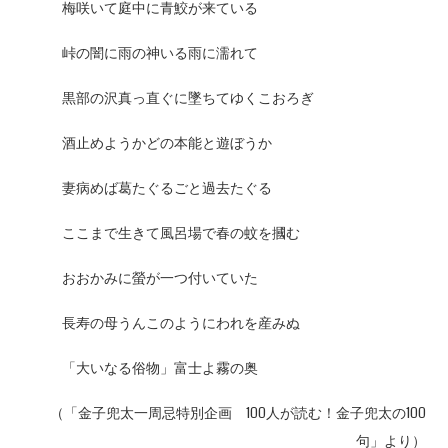
梅咲いて庭中に青鮫が来ている
峠の闇に雨の神いる雨に濡れて
黒部の沢真っ直ぐに墜ちてゆくこおろぎ
酒止めようかどの本能と遊ぼうか
妻病めば葛たぐるごと過去たぐる
ここまで生きて風呂場で春の蚊を摑む
おおかみに螢が一つ付いていた
長寿の母うんこのようにわれを産みぬ
「大いなる俗物」富士よ霧の奥
（「金子兜太一周忌特別企画 100人が読む！金子兜太の100
句」より）