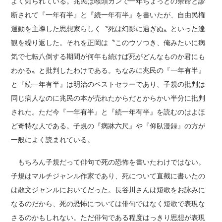
よく知られている。兆民は喉頭ガンで一年ちょっとの余命と診
断されて『一年有半』と『続一年有半』を書いたが、自由民権
運動を主導した思想家らしく〝死は幻影に過ぎぬ〟といった達
観を繰り返した。それを正岡は〝このウソつき、俺みたいに病
気で七転八倒する期間が何年も続けば死がどんなものか君にも
わかる〟と批判したわけである。ちなみに兆民の『一年有半』
と『続一年有半』は明治のベストセラーであり、子規の批判は
同じ病人なのに兆民の本が売れたからだとからかい半分に批判
された。ただ今『一年有半』と『続一年有半』を読むのはよほ
ど奇特な人である。子規の『病牀六尺』や『仰臥漫録』の方が
一般によく読まれている。
もちろん子規だって俳句で死の恐怖を書いたわけではない。
子規はマルチジャンル作家であり、死について直截に書いたの
は散文ジャンルにおいてだった。長谷川さんは短歌をお詠みに
なるのだから、死の恐怖については俳句ではなく短歌で表現な
さるのかもしれない。ただ俳句である程度はっきり思想が表現