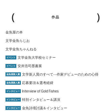
作品
金魚屋の本
文学金魚らじお
文学金魚ちゃんねる
文学金魚大学校セミナー
イベント
安井浩司墨書展
イベント
文学新人賞のすべて―作家デビューのための心得
金魚屋新人賞
応募要項＆選考経緯
金魚屋新人賞
Interview of Gold Fishes
インタビュー
特別インタビュー＆講演
インタビュー
金魚詩壇討議＆インタビュー
インタビュー