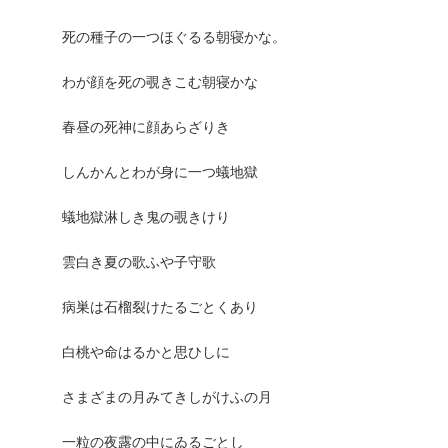
死の種子の一つほぐるる朝寝かな。
わが顔を死の覗きこむ朝寝かな
春昼の死神に顔あらざりき
しんかんとわが身に一つ蟻地獄
蟻地獄淋しき鬼の覗きけり
雲白き夏の歌ふや子守歌
病巣は石榴裂けたるごとくあり
白桃や命はるかと思ひしに
さまざまの月みてきしがけふの月
一粒の夜露の中にゐるごとし