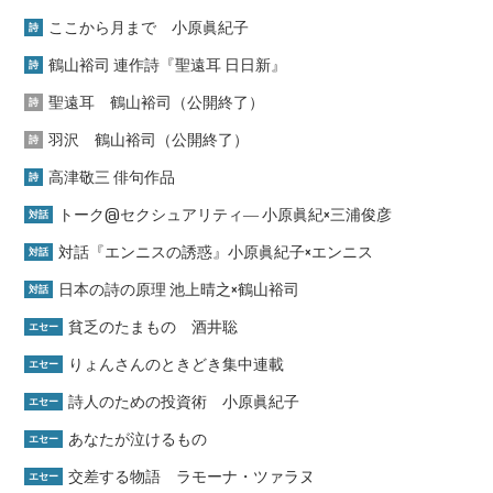
ここから月まで 小原眞紀子
詩
鶴山裕司 連作詩『聖遠耳 日日新』
詩
聖遠耳 鶴山裕司（公開終了）
詩
羽沢 鶴山裕司（公開終了）
詩
高津敬三 俳句作品
詩
トーク@セクシュアリティ― 小原眞紀×三浦俊彦
対話
対話『エンニスの誘惑』小原眞紀子×エンニス
対話
日本の詩の原理 池上晴之×鶴山裕司
対話
貧乏のたまもの 酒井聡
エセー
りょんさんのときどき集中連載
エセー
詩人のための投資術 小原眞紀子
エセー
あなたが泣けるもの
エセー
交差する物語 ラモーナ・ツァラヌ
エセー