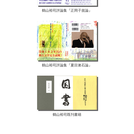
鶴山裕司評論集『正岡子規論』
鶴山裕司評論集『夏目漱石論』
鶴山裕司既刊書籍