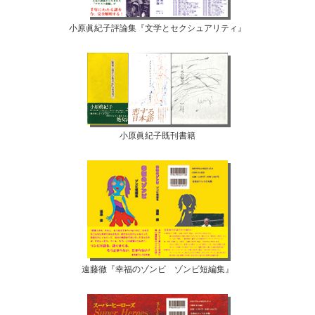
小原眞紀子評論集『文学とセクシュアリティ』
小原眞紀子既刊書籍
遠藤徹『幸福のゾンビ ゾンビ短編集』