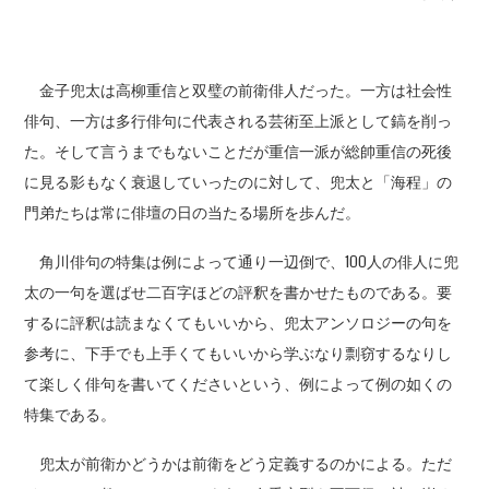
金子兜太は高柳重信と双璧の前衛俳人だった。一方は社会性
俳句、一方は多行俳句に代表される芸術至上派として鎬を削っ
た。そして言うまでもないことだが重信一派が総帥重信の死後
に見る影もなく衰退していったのに対して、兜太と「海程」の
門弟たちは常に俳壇の日の当たる場所を歩んだ。
角川俳句の特集は例によって通り一辺倒で、100人の俳人に兜
太の一句を選ばせ二百字ほどの評釈を書かせたものである。要
するに評釈は読まなくてもいいから、兜太アンソロジーの句を
参考に、下手でも上手くてもいいから学ぶなり剽窃するなりし
て楽しく俳句を書いてくださいという、例によって例の如くの
特集である。
兜太が前衛かどうかは前衛をどう定義するのかによる。ただ