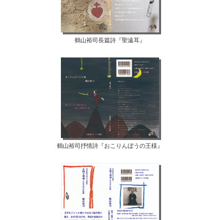
鶴山裕司長篇詩『聖遠耳』
鶴山裕司抒情詩『おこりんぼうの王様』