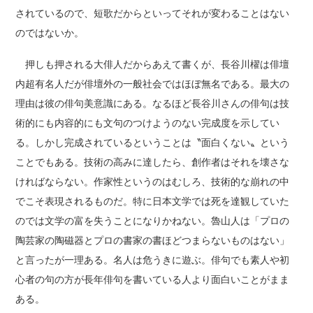
されているので、短歌だからといってそれが変わることはない
のではないか。
押しも押される大俳人だからあえて書くが、長谷川櫂は俳壇
内超有名人だが俳壇外の一般社会ではほぼ無名である。最大の
理由は彼の俳句美意識にある。なるほど長谷川さんの俳句は技
術的にも内容的にも文句のつけようのない完成度を示してい
る。しかし完成されているということは〝面白くない〟という
ことでもある。技術の高みに達したら、創作者はそれを壊さな
ければならない。作家性というのはむしろ、技術的な崩れの中
でこそ表現されるものだ。特に日本文学では死を達観していた
のでは文学の富を失うことになりかねない。魯山人は「プロの
陶芸家の陶磁器とプロの書家の書ほどつまらないものはない」
と言ったが一理ある。名人は危うきに遊ぶ。俳句でも素人や初
心者の句の方が長年俳句を書いている人より面白いことがまま
ある。