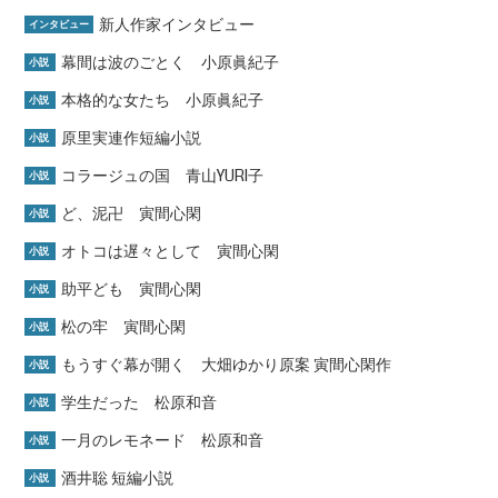
新人作家インタビュー
インタビュー
幕間は波のごとく 小原眞紀子
小説
本格的な女たち 小原眞紀子
小説
原里実連作短編小説
小説
コラージュの国 青山YURI子
小説
ど、泥卍 寅間心閑
小説
オトコは遅々として 寅間心閑
小説
助平ども 寅間心閑
小説
松の牢 寅間心閑
小説
もうすぐ幕が開く 大畑ゆかり原案 寅間心閑作
小説
学生だった 松原和音
小説
一月のレモネード 松原和音
小説
酒井聡 短編小説
小説