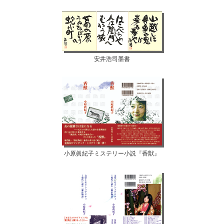
安井浩司墨書
小原眞紀子ミステリー小説『香獣』