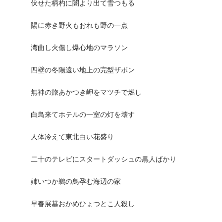
伏せた柄杓に闇より出て雪つもる
陽に赤き野火もおれも野の一点
湾曲し火傷し爆心地のマラソン
四壁の冬陽遠い地上の完型ザボン
無神の旅あかつき岬をマツチで燃し
白鳥来てホテルの一室の灯を壊す
人体冷えて東北白い花盛り
二十のテレビにスタートダッシュの黒人ばかり
姉いつか鵜の鳥孕む海辺の家
早春展墓おかめひょつとこ人殺し