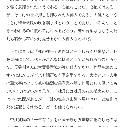
を強く意識されたようである。心配なことだ。心配ではある
が、そこは俳壇で押しも押されぬ大俳人である。大俳人という
ことは毀誉褒貶の吹き溜まりということであり、いろんなこと
を言われるのに慣れておられるだろう。誉め言葉はもちろん批
判も右から左に受け流せるから大俳人なわけだ。
正直に言えば「死の種子」連作はどーもしっくり来ない。死
を目前にして現代人がこんなに恬淡としていられるものだろう
か。長谷川さんは大変美意識の強い俳人であり、作品を読めば
すぐにわかるがどれも端正な有季定型である。大病という人生
の重大事はむしろ彼の強烈な美意識を壊す作用として働いても
いいのではないかと思う。「牡丹には牡丹の花の業火あり」に
はその気配があるが、「鮭の魂白き山河へ帰りけり」と連作は
死を達観して終わる。どーも信じられない。
中江兆民の『一年有半』を正岡子規が糞味噌に批判したのは