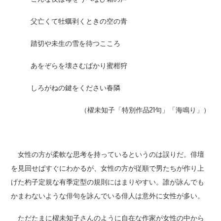
父亡くて牡蠣剥くときの空の青
踏切や未生の雪を待つこころ
あをぞらを壊さむばかり蜜柑狩
しろがねの鍵をください春隣
（櫂未知子「特別作品21句」「海鳴り」）
女性の方が柔軟な思考を持っているというのは誤りだ。俳壇
を見回せばすぐにわかるが、女性の方が従順で男たちが作り上
げた杓子定規な有季定型の規則にはまりやすい。誰が詠んでも
かまわないような俳句を詠んでいる俳人は意外に女性が多い。
ただたまに櫂未知子さんのように自在な作家が女性の中から