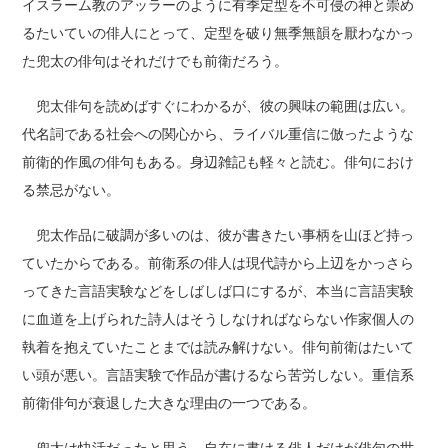
イスラーム教のアッラーのように有季定型を不可侵の神と崇め
るたいていの俳人にとって、定型を破り無季無韻を厭わなかっ
た兜太の俳句はそれだけでも前衛だろう。
兜太俳句を読めばすぐにわかるが、彼の興味の範囲は広い。
代名詞である社会への関心から、ライバル重信に倣ったような
前衛的作風の俳句もある。身辺雑記も軽々と読む。俳句におけ
る禁忌がない。
兜太作品に破調が多いのは、彼が書きたい事柄を山ほど持っ
ていたからである。前衛系の俳人は現代詩から上辺をかっさら
ってきた言語実験などをしばしば口にするが、本当に言語実験
に血道を上げられた詩人はそうしなければならない作家個人の
執着を抱えていたことまでは読み解けない。俳句前衛はたいて
い頭が悪い。言語実験で作品が書けるなら苦労しない。重信系
前衛俳句が衰退した大きな理由の一つである。
兜太は快活だったと思う。自在に書ける俳人だけが俳句の世