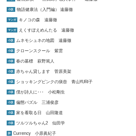
物語健康法（入門編） 遠藤徹
小説
キノコの森 遠藤徹
マンガ
えくすぽえめんたる 遠藤徹
マンガ
ムネモシュネの地図 遠藤徹
小説
クローンスクール 紫雲
小説
春の墓標 萩野篤人
小説
赤ちゃん貸します 菅原美架
小説
ショッキングピンクの痰壺 青山YURI子
小説
僕が詩人に･･･ 小松剛生
小説
偏態パズル 三浦俊彦
小説
家を看取る日 山田隆道
小説
ツルツルちゃん2 仙田学
小説
Currency 小原眞紀子
詩