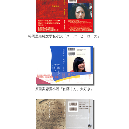
松岡里奈純文学私小説『スーパーヒーローズ』
原里実恋愛小説『佐藤くん、大好き』