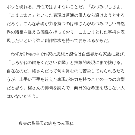
ポッと現れる。男性ではまずないことだ。「みづみづしさよ」
「こまごまと」といった表現は普通の俳人なら避けようとする
だろう。こんな表現が力を持つのは櫂さんがみづみづしい自然
界の諸相を捉える感性を持っており、こまごまとした事柄を表
現したいという強い創作欲求を持っておられるからだ。
わずか21句の中で作家の思想と感性は自然界から家族に及び、
「しろがねの鍵をください春隣」と抽象的表現にまで抜ける。
自在なのだ。櫂さんだって句を詠むのに苦労しておられるだろ
うが、上手い下手を超えた表現が魅力を持つことの一つの典型
だと思う。櫂さんの俳句を読んで、向日的な希望を感じない人
はいないだろう。
農夫の胸曇天の肉をつみ重ね