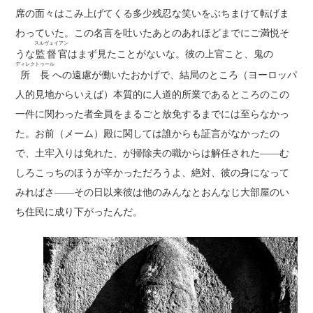
席の面々はこみ上げてくる多少残忍な笑いをぶちまけて転げま
わっていた。この名言を吐いたあとのあれほどまでにご満悦そ
スルヴェイアン
うな
監督官
はまず見たことがないな。彼の上官こと、鬼の
ディレクトゥール
所長
への遠慮が働いたおかげで、結局のところ（ヨーロッパ
人的見地からいえば）本質的に人道的所業であるところのこの
一件に関わった者全員をまるごと放免するまでには至らなかっ
た。お前（メーム）殿に関しては誰からも証言がなかったの
で、土牢入りは免れた、が掃除夫の職からは解任された――む
しろこっちのほうが辛かっただろうよ、絶対、彼の身になって
みればさ――その日以来彼は他のみんなとおんなじ大部屋のい
ち住民に成り下がったんだ。