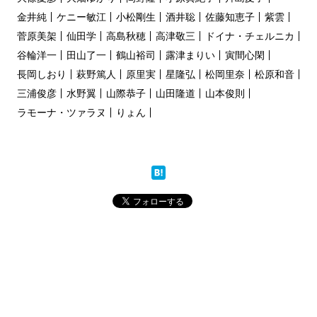
金井純
ケニー敏江
小松剛生
酒井聡
佐藤知恵子
紫雲
菅原美架
仙田学
高島秋穂
高津敬三
ドイナ・チェルニカ
谷輪洋一
田山了一
鶴山裕司
露津まりい
寅間心閑
長岡しおり
萩野篤人
原里実
星隆弘
松岡里奈
松原和音
三浦俊彦
水野翼
山際恭子
山田隆道
山本俊則
ラモーナ・ツァラヌ
りょん