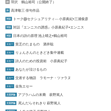
羽沢 鶴山裕司（公開終了）
詩
高津敬三 俳句作品
詩
トーク@セクシュアリティ― 小原眞紀×三浦俊彦
対話
対話『エンニスの誘惑』小原眞紀子×エンニス
対話
日本の詩の原理 池上晴之×鶴山裕司
対話
貧乏のたまもの 酒井聡
エセー
りょんさんのときどき集中連載
エセー
詩人のための投資術 小原眞紀子
エセー
あなたが泣けるもの
エセー
交差する物語 ラモーナ・ツァラヌ
エセー
金魚エセー
エセー
アブラハムの末裔 萩野篤人
文芸評論
死んだらそれきり 萩野篤人
文芸評論