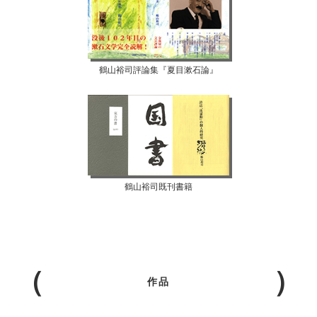
鶴山裕司評論集『夏目漱石論』
鶴山裕司既刊書籍
作品