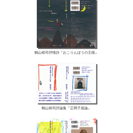
鶴山裕司抒情詩『おこりんぼうの王様』
鶴山裕司評論集『正岡子規論』