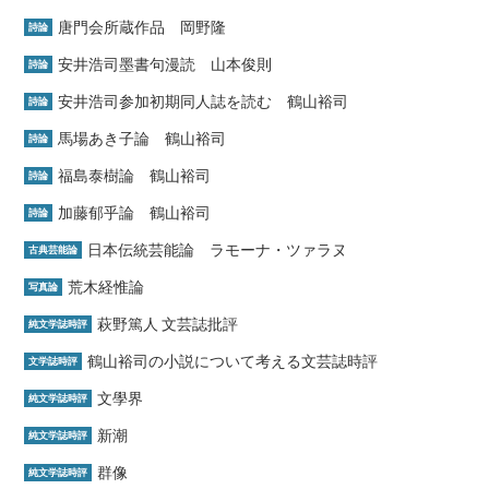
唐門会所蔵作品 岡野隆
詩論
安井浩司墨書句漫読 山本俊則
詩論
安井浩司参加初期同人誌を読む 鶴山裕司
詩論
馬場あき子論 鶴山裕司
詩論
福島泰樹論 鶴山裕司
詩論
加藤郁乎論 鶴山裕司
詩論
日本伝統芸能論 ラモーナ・ツァラヌ
古典芸能論
荒木経惟論
写真論
萩野篤人 文芸誌批評
純文学誌時評
鶴山裕司の小説について考える文芸誌時評
文学誌時評
文學界
純文学誌時評
新潮
純文学誌時評
群像
純文学誌時評