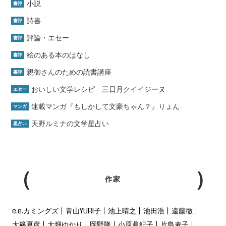
小説
書評
詩書
書評
評論・エセー
書評
絵のある本のはなし
書評
親御さんのための読書講座
書評
おいしい文学レシピ 三日月クイイジーヌ
エセー
連載マンガ『もしかして文豪ちゃん？』りょん
マンガ
天野ルミナの文学星占い
星占い
作家
e.e.カミングズ
青山YURI子
池上晴之
池田浩
遠藤徹
大篠夏彦
大畑ゆかり
岡野隆
小原眞紀子
片島麦子