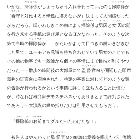
バリヨール
バリヨール
いかな。
掃除係
がしょっちゅう入れ替わっていたのも
掃除係
が
プラント
（
看守
と対比すると慚愧に堪えないが）決まって人間様だった
バリヨール
レ・ゾム
レ・フェム
からだろう。嘆かわしきこの由により
掃除係
は
男囚
と
女囚
の間
を行き来する手紙の運び屋となるほかなかった。そのような次
バリヨール
第で当時の
掃除係
が――がたいがよくて目つきの鋭いきびきび
した男で、ユーモアも見識も持ち合わせていて男女のことでも
その他の物事でも一般論から個々の事情にまで目端が利くやつ
スルヴェイアン
だった――散歩の時間後の大部屋にて
監督官
Ｍが開廷した即席
裁判の証言台に召喚された。特定の事案に対してどのような類
の告訴が行われるかという事情に詳しく立ち入ることは慎む
が、時なれば雄弁家デモステネスかくありきとまで評判された
であろう一大演説の締め括りだけは引用させてもらおう。
メーム・ル・バリヨー
『
掃除係のお前
までグルだったわけだな！』
スルヴェイアン
被告人はやんわりと
監督官
Ｍの結論に意義を唱えたが、傍聴