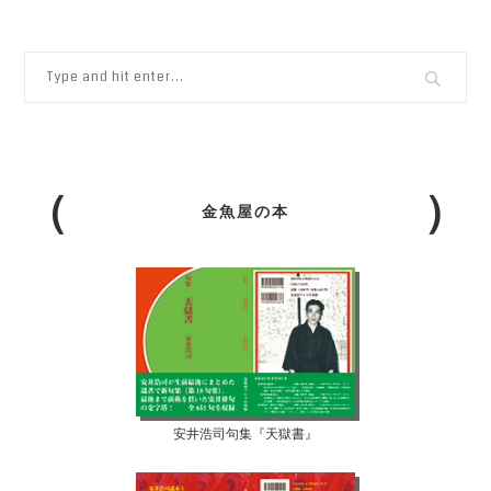
金魚屋の本
安井浩司句集『天獄書』