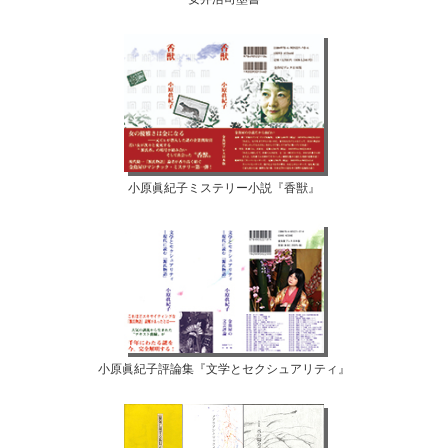
小原眞紀子ミステリー小説『香獣』
小原眞紀子評論集『文学とセクシュアリティ』