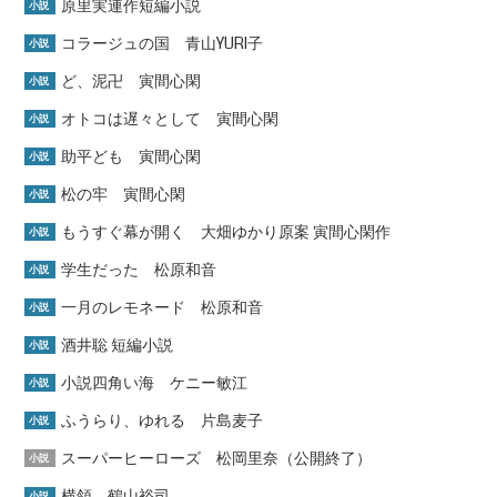
原里実連作短編小説
小説
コラージュの国 青山YURI子
小説
ど、泥卍 寅間心閑
小説
オトコは遅々として 寅間心閑
小説
助平ども 寅間心閑
小説
松の牢 寅間心閑
小説
もうすぐ幕が開く 大畑ゆかり原案 寅間心閑作
小説
学生だった 松原和音
小説
一月のレモネード 松原和音
小説
酒井聡 短編小説
小説
小説四角い海 ケニー敏江
小説
ふうらり、ゆれる 片島麦子
小説
スーパーヒーローズ 松岡里奈（公開終了）
小説
横領 鶴山裕司
小説