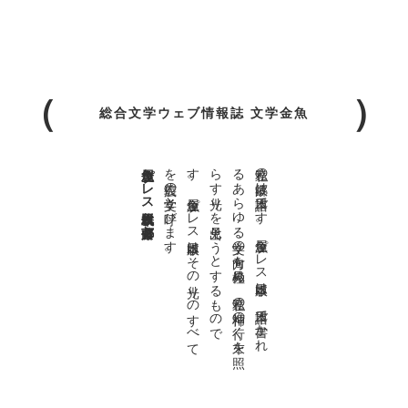
総合文学ウェブ情報誌 文学金魚
金魚屋プレス日本版代表 齋藤都
。
私達の故郷
は日本語
す
。金魚屋
プ
レ
ス日本版
は
、日本語
で書
か
れ
る
あ
ゆ
る文学
の方向
を見極
め
、私達
の精神
の行
く末
を照
ら
す光
を見出
そ
う
と
す
る
も
の
で
す
。
金魚屋
レ
ス日本版
は
そ
の光
り
の
す
べ
て
を広義
の文学
び
ま
す
で
ら
り
プ
と呼