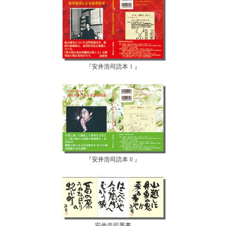
『安井浩司読本Ⅰ』
『安井浩司読本Ⅱ』
安井浩司墨書