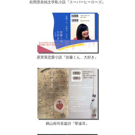
松岡里奈純文学私小説『スーパーヒーローズ』
原里実恋愛小説『佐藤くん、大好き』
鶴山裕司長篇詩『聖遠耳』