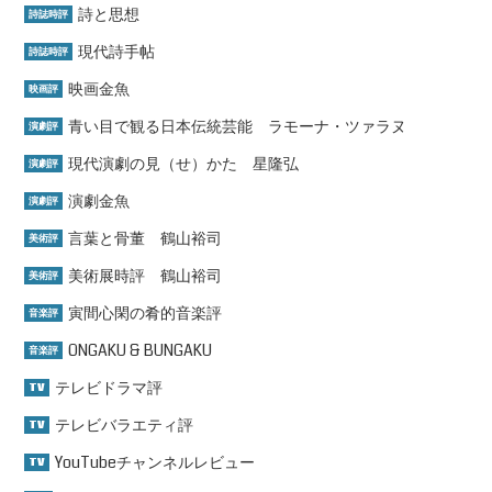
詩と思想
詩誌時評
現代詩手帖
詩誌時評
映画金魚
映画評
青い目で観る日本伝統芸能 ラモーナ・ツァラヌ
演劇評
現代演劇の見（せ）かた 星隆弘
演劇評
演劇金魚
演劇評
言葉と骨董 鶴山裕司
美術評
美術展時評 鶴山裕司
美術評
寅間心閑の肴的音楽評
音楽評
ONGAKU & BUNGAKU
音楽評
テレビドラマ評
TV
テレビバラエティ評
TV
YouTubeチャンネルレビュー
TV