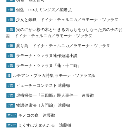
伽藍 e.e.カミングズ／星隆弘
小説
少女と銀狐 ドイナ・チェルニカ／ラモーナ・ツァラヌ
小説
実のにがい桜の木と生きる気もちをうしなった男の子のお
小説
話 ドイナ・チェルニカ／ラモーナ・ツァラヌ
渡り鳥 ドイナ・チェルニカ／ラモーナ・ツァラヌ
小説
ラモーナ・ツァラヌ連作短編小説
小説
ラモーナ・ツァラヌ『蓮・十二時』
小説
ルチアン・ブラガ詩集 ラモーナ・ツァラヌ訳
詩
ビューチーコンテスト 遠藤徹
小説
虚構探偵―『三四郎』殺人事件― 遠藤徹
小説
物語健康法（入門編） 遠藤徹
小説
キノコの森 遠藤徹
マンガ
えくすぽえめんたる 遠藤徹
マンガ