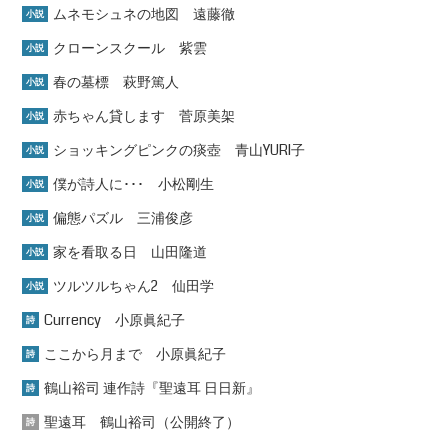
ムネモシュネの地図 遠藤徹
小説
クローンスクール 紫雲
小説
春の墓標 萩野篤人
小説
赤ちゃん貸します 菅原美架
小説
ショッキングピンクの痰壺 青山YURI子
小説
僕が詩人に･･･ 小松剛生
小説
偏態パズル 三浦俊彦
小説
家を看取る日 山田隆道
小説
ツルツルちゃん2 仙田学
小説
Currency 小原眞紀子
詩
ここから月まで 小原眞紀子
詩
鶴山裕司 連作詩『聖遠耳 日日新』
詩
聖遠耳 鶴山裕司（公開終了）
詩