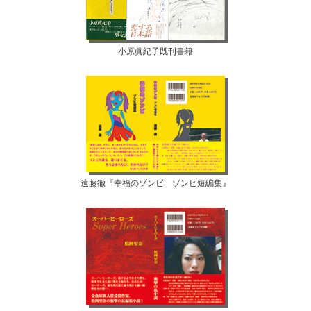
小原眞紀子既刊書籍
遠藤徹『幸福のゾンビ ゾンビ短編集』