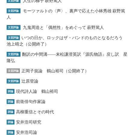
人生の梯子 萩野篤人
文芸評論
モーツァルトの〈声〉、裏声で応えた小林秀雄 萩野篤
文芸評論
人
九鬼周造と「偶然性」をめぐって 萩野篤人
文芸評論
いつの日か、ロックはザ・バンドのものとなるだろう
文芸評論
池上晴之（公開終了）
翻訳の中間溝――末松謙澄英訳『源氏物語』戻し訳 星
文芸評論
隆弘
正岡子規論 鶴山裕司（公開終了）
文芸評論
辻原登論
文芸評論
現代詩人論 鶴山裕司
詩論
前衛俳句作家論
詩論
高柳重信とその時代
詩論
安井浩司研究
詩論
安井浩司論
詩論