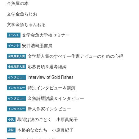
金魚屋の本
文学金魚らじお
文学金魚ちゃんねる
文学金魚大学校セミナー
イベント
安井浩司墨書展
イベント
文学新人賞のすべて―作家デビューのための心得
金魚屋新人賞
応募要項＆選考経緯
金魚屋新人賞
Interview of Gold Fishes
インタビュー
特別インタビュー＆講演
インタビュー
金魚詩壇討議＆インタビュー
インタビュー
新人作家インタビュー
インタビュー
幕間は波のごとく 小原眞紀子
小説
本格的な女たち 小原眞紀子
小説