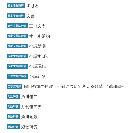
すばる
純文学誌時評
文藝
純文学誌時評
三田文學
大学文芸誌時評
オール讀物
大衆文芸誌時評
小説新潮
大衆文芸誌時評
小説すばる
大衆文芸誌時評
小説現代
大衆文芸誌時評
小説幻冬
大衆文芸誌時評
鶴山裕司の短歌・俳句について考える歌誌・句誌時評
文学誌時評
角川俳句
句誌時評
月刊俳句界
句誌時評
角川短歌
歌誌時評
短歌研究
歌誌時評