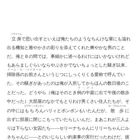
ソワメーム
立身
で思い出すといえば俺たちのようなちんけな輩にも溢れ
出る機知と雅やかさの彩りを添えてくれた爽やかな男のこと
だ。俺とＢの間では、事細かに述べるわけにはいかないけれど
もあらましぐらいならやぶさかでないちょっとした騒ぎ以来、
メーム・ル・バリヨール
掃除係のお前さん
というじつにしっくりくる愛称で呼んでい
た。その騒ぎがあったのは俺が入所してからほんの数日後のこ
ラ・クォ
とだった。どうやら（俺はそのとき
例の中庭
に出て午後の散歩
中だった）大部屋のなかでもとりわけ男くさい住人たちが、そ
ビアネ・ンタンデュ
セ・プロムニール
の中には
もちろん
ハリィとポンポンもいたんだが、
散歩
に
出ずに部屋に閉じこもっていたらしいんだ。まあこれが三人よ
りは下らない女囚たち――セリーナちゃんにリリーちゃんにル
ネちゃんに――とのいじらしい約束事の実行だったわけだ、彼