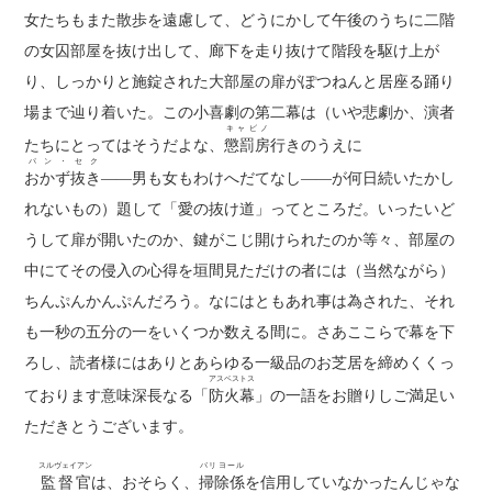
女たちもまた散歩を遠慮して、どうにかして午後のうちに二階
の女囚部屋を抜け出して、廊下を走り抜けて階段を駆け上が
り、しっかりと施錠された大部屋の扉がぽつねんと居座る踊り
場まで辿り着いた。この小喜劇の第二幕は（いや悲劇か、演者
キャビノ
たちにとってはそうだよな、
懲罰房
行きのうえに
パン・セク
おかず抜き
――男も女もわけへだてなし――が何日続いたかし
れないもの）題して「愛の抜け道」ってところだ。いったいど
うして扉が開いたのか、鍵がこじ開けられたのか等々、部屋の
中にてその侵入の心得を垣間見ただけの者には（当然ながら）
ちんぷんかんぷんだろう。なにはともあれ事は為された、それ
も一秒の五分の一をいくつか数える間に。さあここらで幕を下
ろし、読者様にはありとあらゆる一級品のお芝居を締めくくっ
アスベストス
ております意味深長なる「
防火幕
」の一語をお贈りしご満足い
ただきとうございます。
スルヴェイアン
バリヨール
監督官
は、おそらく、
掃除係
を信用していなかったんじゃな