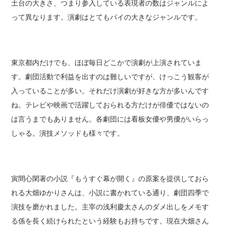
土台の大きさ、つまり参入している表現者の数はジャンルによ
って異なります。演劇はとてもパイの大きなジャンルです。
東京都内だけでも、ほぼ毎日どこかで演劇が上演されていま
す。劇団活動で利益を出すのは難しいですが、けっこう観客が
入っていることが多い。それだけ演劇が好きな方が多いんです
ね。テレビや映画で活躍しておられる方だけが俳優ではないの
は言うまでもありません。各劇団には看板女優や男優がいらっ
しゃる。演技メソッドも様々です。
寅間心閑著の小説『もうすぐ幕が開く』の原案を提供しておら
れる大畑ゆかりさんは、小説に書かれている通り、劇団四季で
演技を磨かれました。主宰の浅利慶太さんのダメ出しをメモす
る係を長く続けられたという経験もお持ちです。現在大畑さん