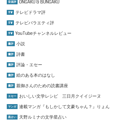
ONGAKU & BUNGAKU
音楽評
テレビドラマ評
TV
テレビバラエティ評
TV
YouTubeチャンネルレビュー
TV
小説
書評
詩書
書評
評論・エセー
書評
絵のある本のはなし
書評
親御さんのための読書講座
書評
おいしい文学レシピ 三日月クイイジーヌ
エセー
連載マンガ『もしかして文豪ちゃん？』りょん
マンガ
天野ルミナの文学星占い
星占い