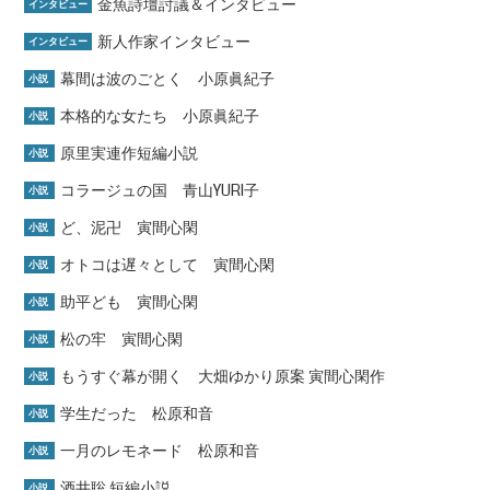
金魚詩壇討議＆インタビュー
インタビュー
新人作家インタビュー
インタビュー
幕間は波のごとく 小原眞紀子
小説
本格的な女たち 小原眞紀子
小説
原里実連作短編小説
小説
コラージュの国 青山YURI子
小説
ど、泥卍 寅間心閑
小説
オトコは遅々として 寅間心閑
小説
助平ども 寅間心閑
小説
松の牢 寅間心閑
小説
もうすぐ幕が開く 大畑ゆかり原案 寅間心閑作
小説
学生だった 松原和音
小説
一月のレモネード 松原和音
小説
酒井聡 短編小説
小説