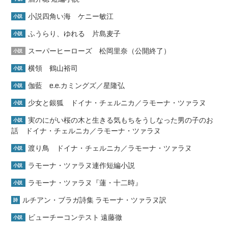
小説四角い海 ケニー敏江
小説
ふうらり、ゆれる 片島麦子
小説
スーパーヒーローズ 松岡里奈（公開終了）
小説
横領 鶴山裕司
小説
伽藍 e.e.カミングズ／星隆弘
小説
少女と銀狐 ドイナ・チェルニカ／ラモーナ・ツァラヌ
小説
実のにがい桜の木と生きる気もちをうしなった男の子のお
小説
話 ドイナ・チェルニカ／ラモーナ・ツァラヌ
渡り鳥 ドイナ・チェルニカ／ラモーナ・ツァラヌ
小説
ラモーナ・ツァラヌ連作短編小説
小説
ラモーナ・ツァラヌ『蓮・十二時』
小説
ルチアン・ブラガ詩集 ラモーナ・ツァラヌ訳
詩
ビューチーコンテスト 遠藤徹
小説