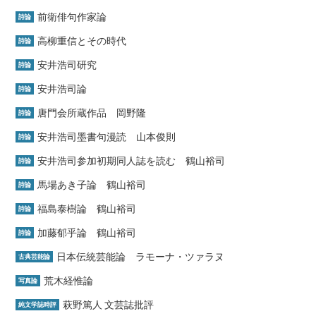
前衛俳句作家論
詩論
高柳重信とその時代
詩論
安井浩司研究
詩論
安井浩司論
詩論
唐門会所蔵作品 岡野隆
詩論
安井浩司墨書句漫読 山本俊則
詩論
安井浩司参加初期同人誌を読む 鶴山裕司
詩論
馬場あき子論 鶴山裕司
詩論
福島泰樹論 鶴山裕司
詩論
加藤郁乎論 鶴山裕司
詩論
日本伝統芸能論 ラモーナ・ツァラヌ
古典芸能論
荒木経惟論
写真論
萩野篤人 文芸誌批評
純文学誌時評