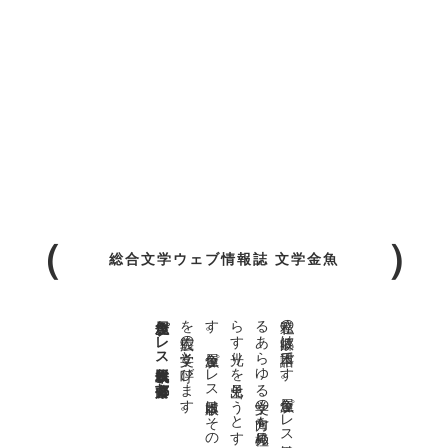
総合文学ウェブ情報誌 文学金魚
金魚屋プレス日本版代表 齋藤都
。
私達の
故郷は
日本語で
す
。
金魚屋プ
レ
ス
日本版は
、
日本語で
書か
れ
る
あ
ら
ゆ
る
文学の
方向を
見極め
、
私達の
精神の
行く
末を
照
ら
す
光り
を
見出そ
う
と
す
る
も
の
で
す
。
金魚屋プ
レ
ス
日本版は
そ
の
光り
の
す
べ
て
を
広義の
文学と
呼び
ま
す