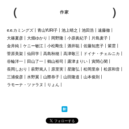
作家
e.e.カミングズ
青山YURI子
池上晴之
池田浩
遠藤徹
大篠夏彦
大畑ゆかり
岡野隆
小原眞紀子
片島麦子
金井純
ケニー敏江
小松剛生
酒井聡
佐藤知恵子
紫雲
菅原美架
仙田学
高島秋穂
高津敬三
ドイナ・チェルニカ
谷輪洋一
田山了一
鶴山裕司
露津まりい
寅間心閑
長岡しおり
萩野篤人
原里実
星隆弘
松岡里奈
松原和音
三浦俊彦
水野翼
山際恭子
山田隆道
山本俊則
ラモーナ・ツァラヌ
りょん