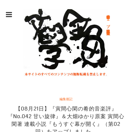
総合文学ウェブ情報誌 文学金魚
編集後記
【08月21日】『寅間心閑の肴的音楽評』
『No.042 甘い旋律』＆大畑ゆかり原案 寅間心
閑著 連載小説『もうすぐ幕が開く』（第02
回）をアップしました。