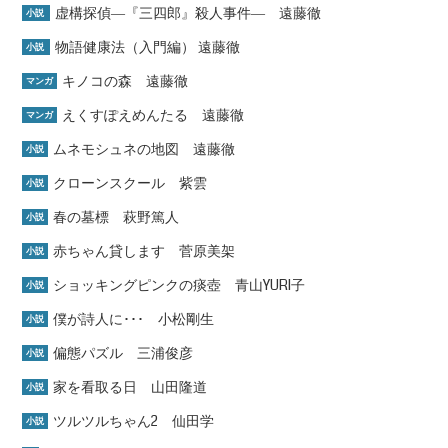
虚構探偵―『三四郎』殺人事件― 遠藤徹
小説
物語健康法（入門編） 遠藤徹
小説
キノコの森 遠藤徹
マンガ
えくすぽえめんたる 遠藤徹
マンガ
ムネモシュネの地図 遠藤徹
小説
クローンスクール 紫雲
小説
春の墓標 萩野篤人
小説
赤ちゃん貸します 菅原美架
小説
ショッキングピンクの痰壺 青山YURI子
小説
僕が詩人に･･･ 小松剛生
小説
偏態パズル 三浦俊彦
小説
家を看取る日 山田隆道
小説
ツルツルちゃん2 仙田学
小説