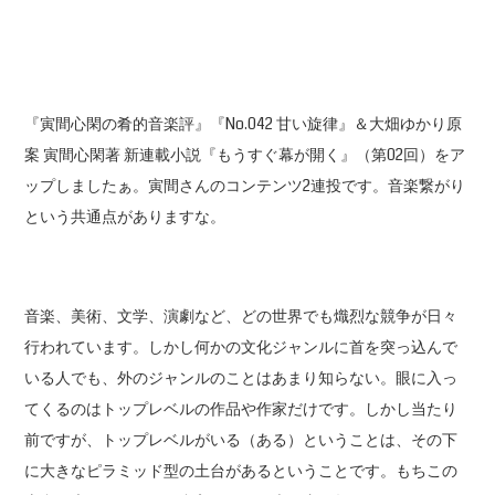
『寅間心閑の肴的音楽評』『No.042 甘い旋律』＆大畑ゆかり原
案 寅間心閑著 新連載小説『もうすぐ幕が開く』（第02回）をア
ップしましたぁ。寅間さんのコンテンツ2連投です。音楽繋がり
という共通点がありますな。
音楽、美術、文学、演劇など、どの世界でも熾烈な競争が日々
行われています。しかし何かの文化ジャンルに首を突っ込んで
いる人でも、外のジャンルのことはあまり知らない。眼に入っ
てくるのはトップレベルの作品や作家だけです。しかし当たり
前ですが、トップレベルがいる（ある）ということは、その下
に大きなピラミッド型の土台があるということです。もちこの