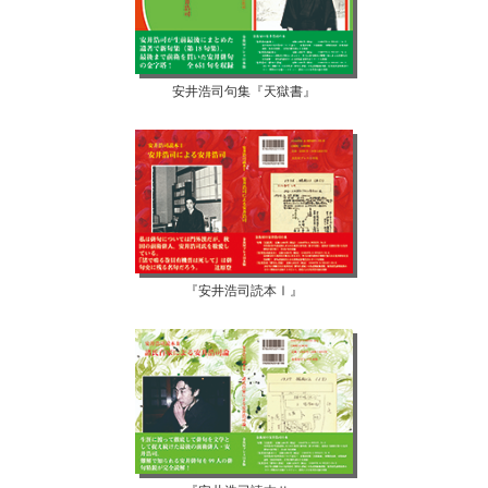
安井浩司句集『天獄書』
『安井浩司読本Ⅰ』