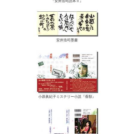
『安井浩司読本Ⅱ』
安井浩司墨書
小原眞紀子ミステリー小説『香獣』