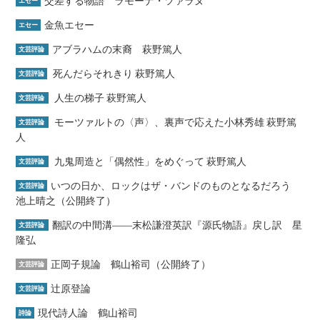
交差する物語 ラモーナ・ツァラヌ
エセー
金魚エセー
エセー
アブラハムの末裔 萩野篤人
文芸評論
死んだらそれきり 萩野篤人
文芸評論
人生の梯子 萩野篤人
文芸評論
モーツァルトの〈声〉、裏声で応えた小林秀雄 萩野篤
文芸評論
人
九鬼周造と「偶然性」をめぐって 萩野篤人
文芸評論
いつの日か、ロックはザ・バンドのものとなるだろう
文芸評論
池上晴之（公開終了）
翻訳の中間溝――末松謙澄英訳『源氏物語』戻し訳 星
文芸評論
隆弘
正岡子規論 鶴山裕司（公開終了）
文芸評論
辻原登論
文芸評論
現代詩人論 鶴山裕司
詩論