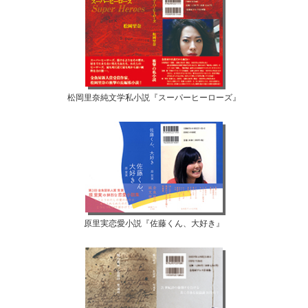
松岡里奈純文学私小説『スーパーヒーローズ』
原里実恋愛小説『佐藤くん、大好き』