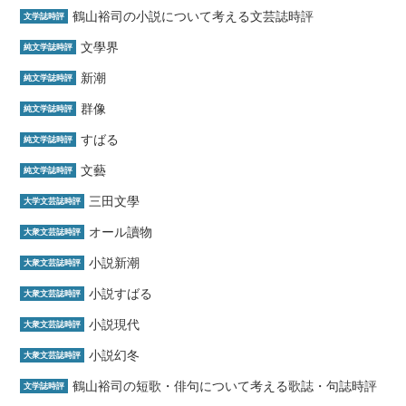
鶴山裕司の小説について考える文芸誌時評
文学誌時評
文學界
純文学誌時評
新潮
純文学誌時評
群像
純文学誌時評
すばる
純文学誌時評
文藝
純文学誌時評
三田文學
大学文芸誌時評
オール讀物
大衆文芸誌時評
小説新潮
大衆文芸誌時評
小説すばる
大衆文芸誌時評
小説現代
大衆文芸誌時評
小説幻冬
大衆文芸誌時評
鶴山裕司の短歌・俳句について考える歌誌・句誌時評
文学誌時評