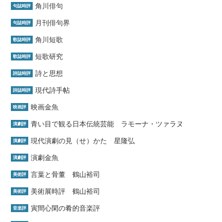
角川俳句
句誌時評
月刊俳句界
句誌時評
角川短歌
歌誌時評
短歌研究
歌誌時評
詩と思想
詩誌時評
現代詩手帖
詩誌時評
映画金魚
映画評
青い目で観る日本伝統芸能 ラモーナ・ツァラヌ
演劇評
現代演劇の見（せ）かた 星隆弘
演劇評
演劇金魚
演劇評
言葉と骨董 鶴山裕司
美術評
美術展時評 鶴山裕司
美術評
寅間心閑の肴的音楽評
音楽評