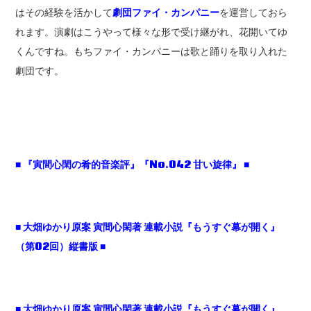
はその経験を活かして
劇団ファイ・カンパニー
を運営しておら
れます。演劇はこうやって様々な形で受け継がれ、花開いてゆ
くんですね。もちファイ・カンパニーは歌と踊りを取り入れた
劇団です。
■
『寅間心閑の肴的音楽評』『No.042
甘い旋律』 ■
■
大畑ゆかり原案
寅間心閑著
連載小説『もうすぐ幕が開く』
（第02
回）縦書版 ■
■
大畑ゆかり原案
寅間心閑著
連載小説『もうすぐ幕が開く』