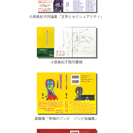
小原眞紀子評論集『文学とセクシュアリティ』
小原眞紀子既刊書籍
遠藤徹『幸福のゾンビ ゾンビ短編集』