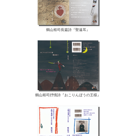
鶴山裕司長篇詩『聖遠耳』
鶴山裕司抒情詩『おこりんぼうの王様』