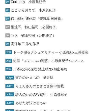
Currency 小原眞紀子
詩
ここから月まで 小原眞紀子
詩
鶴山裕司 連作詩『聖遠耳 日日新』
詩
聖遠耳 鶴山裕司（公開終了）
詩
羽沢 鶴山裕司（公開終了）
詩
高津敬三 俳句作品
詩
トーク@セクシュアリティ― 小原眞紀×三浦俊彦
対話
対話『エンニスの誘惑』小原眞紀子×エンニス
対話
日本の詩の原理 池上晴之×鶴山裕司
対話
貧乏のたまもの 酒井聡
エセー
りょんさんのときどき集中連載
エセー
詩人のための投資術 小原眞紀子
エセー
あなたが泣けるもの
エセー