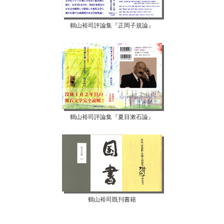
鶴山裕司評論集『正岡子規論』
鶴山裕司評論集『夏目漱石論』
鶴山裕司既刊書籍