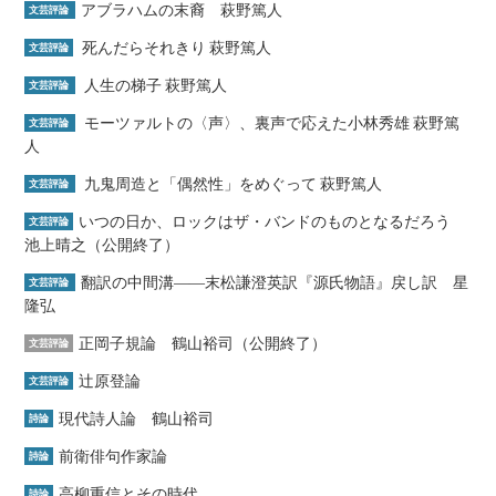
アブラハムの末裔 萩野篤人
文芸評論
死んだらそれきり 萩野篤人
文芸評論
人生の梯子 萩野篤人
文芸評論
モーツァルトの〈声〉、裏声で応えた小林秀雄 萩野篤
文芸評論
人
九鬼周造と「偶然性」をめぐって 萩野篤人
文芸評論
いつの日か、ロックはザ・バンドのものとなるだろう
文芸評論
池上晴之（公開終了）
翻訳の中間溝――末松謙澄英訳『源氏物語』戻し訳 星
文芸評論
隆弘
正岡子規論 鶴山裕司（公開終了）
文芸評論
辻原登論
文芸評論
現代詩人論 鶴山裕司
詩論
前衛俳句作家論
詩論
高柳重信とその時代
詩論