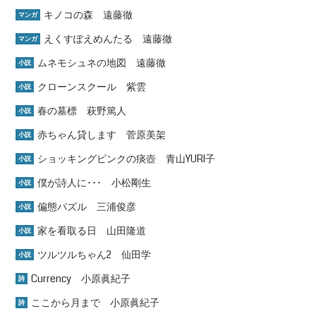
キノコの森 遠藤徹
マンガ
えくすぽえめんたる 遠藤徹
マンガ
ムネモシュネの地図 遠藤徹
小説
クローンスクール 紫雲
小説
春の墓標 萩野篤人
小説
赤ちゃん貸します 菅原美架
小説
ショッキングピンクの痰壺 青山YURI子
小説
僕が詩人に･･･ 小松剛生
小説
偏態パズル 三浦俊彦
小説
家を看取る日 山田隆道
小説
ツルツルちゃん2 仙田学
小説
Currency 小原眞紀子
詩
ここから月まで 小原眞紀子
詩