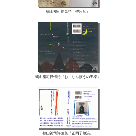
鶴山裕司長篇詩『聖遠耳』
鶴山裕司抒情詩『おこりんぼうの王様』
鶴山裕司評論集『正岡子規論』