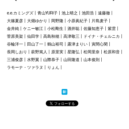
e.e.カミングズ
青山YURI子
池上晴之
池田浩
遠藤徹
大篠夏彦
大畑ゆかり
岡野隆
小原眞紀子
片島麦子
金井純
ケニー敏江
小松剛生
酒井聡
佐藤知恵子
紫雲
菅原美架
仙田学
高島秋穂
高津敬三
ドイナ・チェルニカ
谷輪洋一
田山了一
鶴山裕司
露津まりい
寅間心閑
長岡しおり
萩野篤人
原里実
星隆弘
松岡里奈
松原和音
三浦俊彦
水野翼
山際恭子
山田隆道
山本俊則
ラモーナ・ツァラヌ
りょん