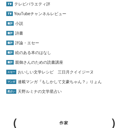
テレビバラエティ評
TV
YouTubeチャンネルレビュー
TV
小説
書評
詩書
書評
評論・エセー
書評
絵のある本のはなし
書評
親御さんのための読書講座
書評
おいしい文学レシピ 三日月クイイジーヌ
エセー
連載マンガ『もしかして文豪ちゃん？』りょん
マンガ
天野ルミナの文学星占い
星占い
作家