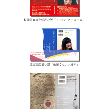
松岡里奈純文学私小説『スーパーヒーローズ』
原里実恋愛小説『佐藤くん、大好き』