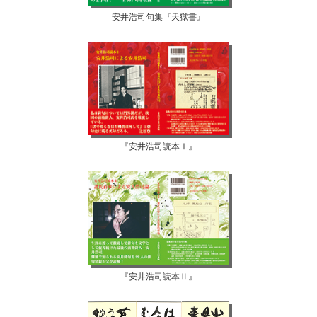
安井浩司句集『天獄書』
『安井浩司読本Ⅰ』
『安井浩司読本Ⅱ』