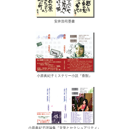
安井浩司墨書
小原眞紀子ミステリー小説『香獣』
小原眞紀子評論集『文学とセクシュアリティ』