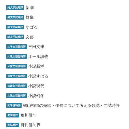
新潮
純文学誌時評
群像
純文学誌時評
すばる
純文学誌時評
文藝
純文学誌時評
三田文學
大学文芸誌時評
オール讀物
大衆文芸誌時評
小説新潮
大衆文芸誌時評
小説すばる
大衆文芸誌時評
小説現代
大衆文芸誌時評
小説幻冬
大衆文芸誌時評
鶴山裕司の短歌・俳句について考える歌誌・句誌時評
文学誌時評
角川俳句
句誌時評
月刊俳句界
句誌時評