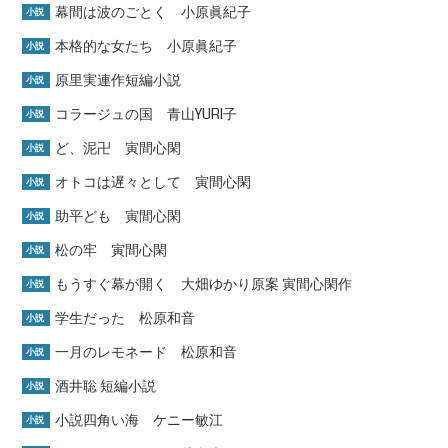
幕間は波のごとく 小原眞紀子
小説
本格的な女たち 小原眞紀子
小説
原里実連作短編小説
小説
コラージュの国 青山YURI子
小説
ど、泥卍 寅間心閑
小説
オトコは遅々として 寅間心閑
小説
助平ども 寅間心閑
小説
松の牢 寅間心閑
小説
もうすぐ幕が開く 大畑ゆかり原案 寅間心閑作
小説
学生だった 松原和音
小説
一月のレモネード 松原和音
小説
酒井聡 短編小説
小説
小説四角い海 ケニー敏江
小説