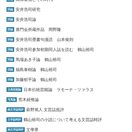
安井浩司研究
詩論
安井浩司論
詩論
唐門会所蔵作品 岡野隆
詩論
安井浩司墨書句漫読 山本俊則
詩論
安井浩司参加初期同人誌を読む 鶴山裕司
詩論
馬場あき子論 鶴山裕司
詩論
福島泰樹論 鶴山裕司
詩論
加藤郁乎論 鶴山裕司
詩論
日本伝統芸能論 ラモーナ・ツァラヌ
古典芸能論
荒木経惟論
写真論
萩野篤人 文芸誌批評
純文学誌時評
鶴山裕司の小説について考える文芸誌時評
文学誌時評
文學界
純文学誌時評