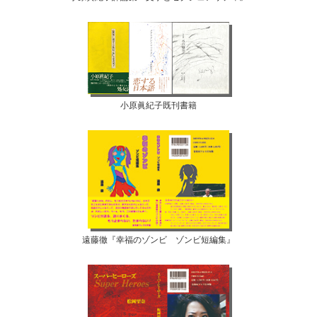
小原眞紀子既刊書籍
遠藤徹『幸福のゾンビ ゾンビ短編集』