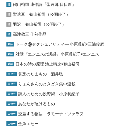
鶴山裕司 連作詩『聖遠耳 日日新』
詩
聖遠耳 鶴山裕司（公開終了）
詩
羽沢 鶴山裕司（公開終了）
詩
高津敬三 俳句作品
詩
トーク@セクシュアリティ― 小原眞紀×三浦俊彦
対話
対話『エンニスの誘惑』小原眞紀子×エンニス
対話
日本の詩の原理 池上晴之×鶴山裕司
対話
貧乏のたまもの 酒井聡
エセー
りょんさんのときどき集中連載
エセー
詩人のための投資術 小原眞紀子
エセー
あなたが泣けるもの
エセー
交差する物語 ラモーナ・ツァラヌ
エセー
金魚エセー
エセー