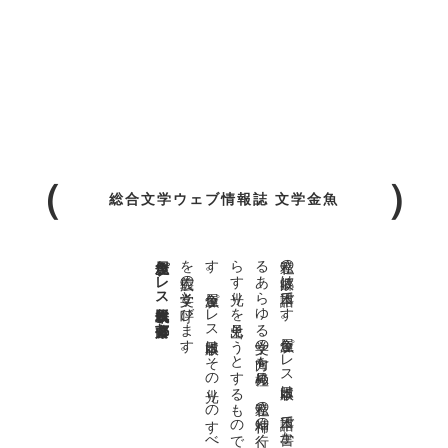
総合文学ウェブ情報誌 文学金魚
金魚屋プレス日本版代表 齋藤都
。
私達の
故郷は
日本語で
す
。
金魚屋プ
レ
ス
日本版は
、
日本語で
書か
れ
る
あ
ら
ゆ
る
文学の
方向を
見極め
、
私達の
精神の
行く
末を
照
ら
す
光り
を
見出そ
う
と
す
る
も
の
で
す
。
金魚屋プ
レ
ス
日本版は
そ
の
光り
の
す
べ
て
を
広義の
文学と
呼び
ま
す