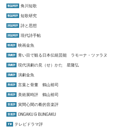
角川短歌
歌誌時評
短歌研究
歌誌時評
詩と思想
詩誌時評
現代詩手帖
詩誌時評
映画金魚
映画評
青い目で観る日本伝統芸能 ラモーナ・ツァラヌ
演劇評
現代演劇の見（せ）かた 星隆弘
演劇評
演劇金魚
演劇評
言葉と骨董 鶴山裕司
美術評
美術展時評 鶴山裕司
美術評
寅間心閑の肴的音楽評
音楽評
ONGAKU & BUNGAKU
音楽評
テレビドラマ評
TV