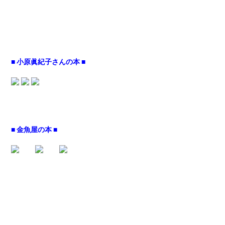
■ 小原眞紀子さんの本 ■
■ 金魚屋の本 ■