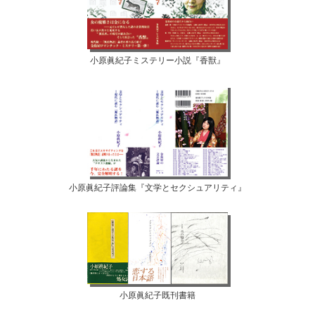
小原眞紀子ミステリー小説『香獣』
小原眞紀子評論集『文学とセクシュアリティ』
小原眞紀子既刊書籍