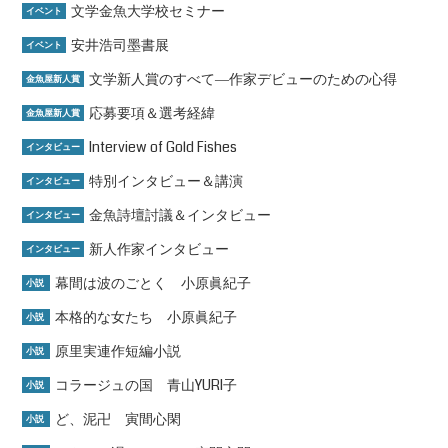
文学金魚大学校セミナー
イベント
安井浩司墨書展
イベント
文学新人賞のすべて―作家デビューのための心得
金魚屋新人賞
応募要項＆選考経緯
金魚屋新人賞
Interview of Gold Fishes
インタビュー
特別インタビュー＆講演
インタビュー
金魚詩壇討議＆インタビュー
インタビュー
新人作家インタビュー
インタビュー
幕間は波のごとく 小原眞紀子
小説
本格的な女たち 小原眞紀子
小説
原里実連作短編小説
小説
コラージュの国 青山YURI子
小説
ど、泥卍 寅間心閑
小説