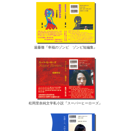
遠藤徹『幸福のゾンビ ゾンビ短編集』
松岡里奈純文学私小説『スーパーヒーローズ』