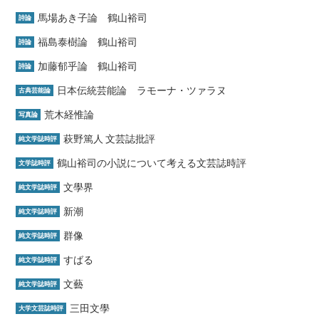
馬場あき子論 鶴山裕司
詩論
福島泰樹論 鶴山裕司
詩論
加藤郁乎論 鶴山裕司
詩論
日本伝統芸能論 ラモーナ・ツァラヌ
古典芸能論
荒木経惟論
写真論
萩野篤人 文芸誌批評
純文学誌時評
鶴山裕司の小説について考える文芸誌時評
文学誌時評
文學界
純文学誌時評
新潮
純文学誌時評
群像
純文学誌時評
すばる
純文学誌時評
文藝
純文学誌時評
三田文學
大学文芸誌時評