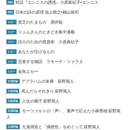
対話『エンニスの誘惑』小原眞紀子×エンニス
対話
日本の詩の原理 池上晴之×鶴山裕司
対話
貧乏のたまもの 酒井聡
エセー
りょんさんのときどき集中連載
エセー
詩人のための投資術 小原眞紀子
エセー
あなたが泣けるもの
エセー
交差する物語 ラモーナ・ツァラヌ
エセー
金魚エセー
エセー
アブラハムの末裔 萩野篤人
文芸評論
死んだらそれきり 萩野篤人
文芸評論
人生の梯子 萩野篤人
文芸評論
モーツァルトの〈声〉、裏声で応えた小林秀雄 萩野篤
文芸評論
人
九鬼周造と「偶然性」をめぐって 萩野篤人
文芸評論