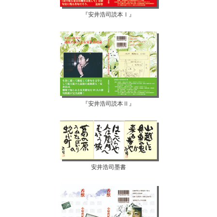
『安井浩司読本Ⅰ』
『安井浩司読本Ⅱ』
安井浩司墨書