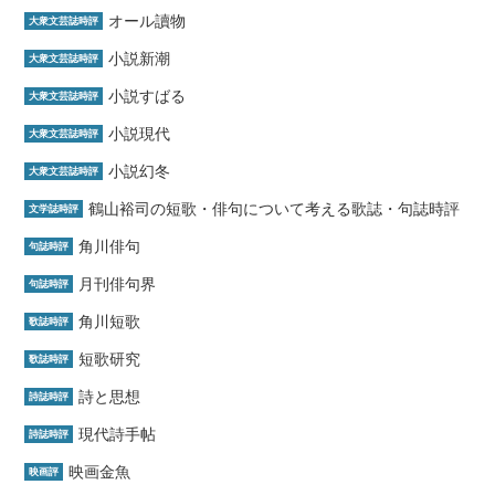
オール讀物
大衆文芸誌時評
小説新潮
大衆文芸誌時評
小説すばる
大衆文芸誌時評
小説現代
大衆文芸誌時評
小説幻冬
大衆文芸誌時評
鶴山裕司の短歌・俳句について考える歌誌・句誌時評
文学誌時評
角川俳句
句誌時評
月刊俳句界
句誌時評
角川短歌
歌誌時評
短歌研究
歌誌時評
詩と思想
詩誌時評
現代詩手帖
詩誌時評
映画金魚
映画評