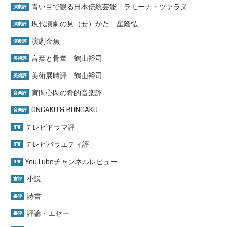
青い目で観る日本伝統芸能 ラモーナ・ツァラヌ
演劇評
現代演劇の見（せ）かた 星隆弘
演劇評
演劇金魚
演劇評
言葉と骨董 鶴山裕司
美術評
美術展時評 鶴山裕司
美術評
寅間心閑の肴的音楽評
音楽評
ONGAKU & BUNGAKU
音楽評
テレビドラマ評
TV
テレビバラエティ評
TV
YouTubeチャンネルレビュー
TV
小説
書評
詩書
書評
評論・エセー
書評