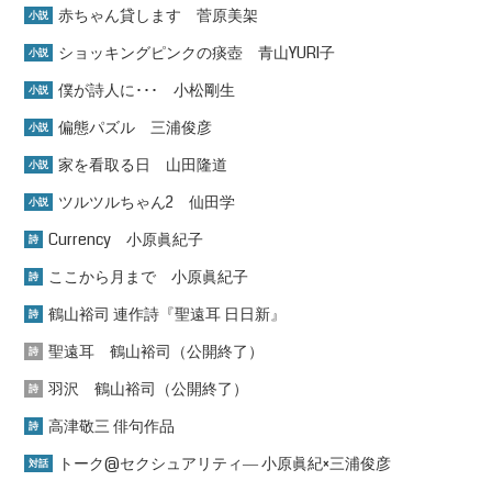
赤ちゃん貸します 菅原美架
小説
ショッキングピンクの痰壺 青山YURI子
小説
僕が詩人に･･･ 小松剛生
小説
偏態パズル 三浦俊彦
小説
家を看取る日 山田隆道
小説
ツルツルちゃん2 仙田学
小説
Currency 小原眞紀子
詩
ここから月まで 小原眞紀子
詩
鶴山裕司 連作詩『聖遠耳 日日新』
詩
聖遠耳 鶴山裕司（公開終了）
詩
羽沢 鶴山裕司（公開終了）
詩
高津敬三 俳句作品
詩
トーク@セクシュアリティ― 小原眞紀×三浦俊彦
対話