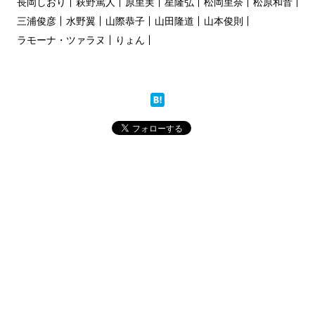
長岡しおり
萩野篤人
原里実
星隆弘
松岡里奈
松原和音
三浦俊彦
水野翼
山際恭子
山田隆道
山本俊則
ラモーナ・ツァラヌ
りょん