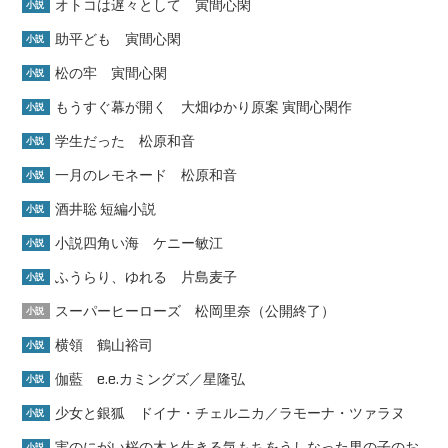
オトコは遅々として 寅間心閑
小説
助平ども 寅間心閑
小説
松の牢 寅間心閑
小説
もうすぐ幕が開く 大畑ゆかり原案 寅間心閑作
小説
学生だった 松原和音
小説
一月のレモネード 松原和音
小説
酒井聡 短編小説
小説
小説四角い海 ケニー敏江
小説
ふうらり、ゆれる 片島麦子
小説
スーパーヒーローズ 松岡里奈（公開終了）
小説
横領 鶴山裕司
小説
伽藍 e.e.カミングズ／星隆弘
小説
少女と銀狐 ドイナ・チェルニカ／ラモーナ・ツァラヌ
小説
実のにがい桜の木と生きる気もちをうしなった男の子のお
小説