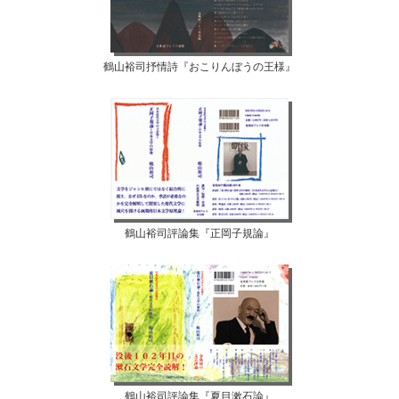
鶴山裕司抒情詩『おこりんぼうの王様』
鶴山裕司評論集『正岡子規論』
鶴山裕司評論集『夏目漱石論』