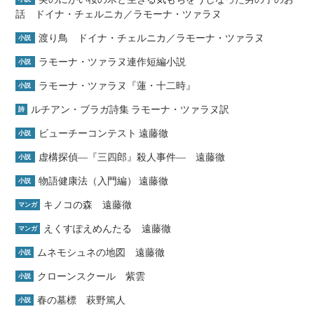
話 ドイナ・チェルニカ／ラモーナ・ツァラヌ
渡り鳥 ドイナ・チェルニカ／ラモーナ・ツァラヌ
小説
ラモーナ・ツァラヌ連作短編小説
小説
ラモーナ・ツァラヌ『蓮・十二時』
小説
ルチアン・ブラガ詩集 ラモーナ・ツァラヌ訳
詩
ビューチーコンテスト 遠藤徹
小説
虚構探偵―『三四郎』殺人事件― 遠藤徹
小説
物語健康法（入門編） 遠藤徹
小説
キノコの森 遠藤徹
マンガ
えくすぽえめんたる 遠藤徹
マンガ
ムネモシュネの地図 遠藤徹
小説
クローンスクール 紫雲
小説
春の墓標 萩野篤人
小説