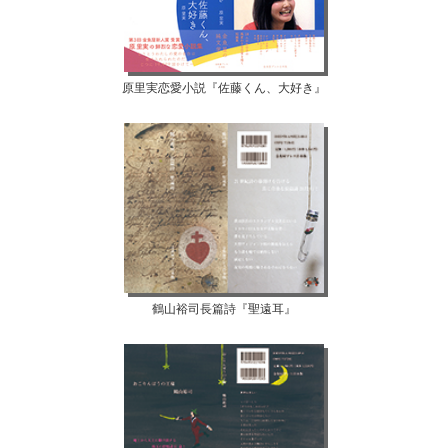
原里実恋愛小説『佐藤くん、大好き』
鶴山裕司長篇詩『聖遠耳』