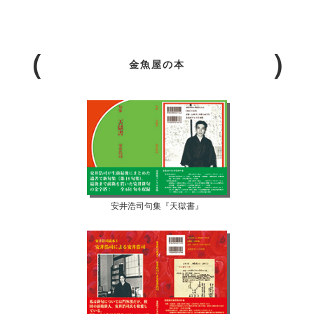
金魚屋の本
安井浩司句集『天獄書』