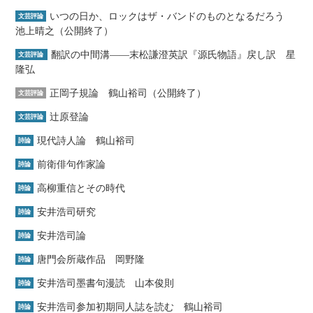
いつの日か、ロックはザ・バンドのものとなるだろう
文芸評論
池上晴之（公開終了）
翻訳の中間溝――末松謙澄英訳『源氏物語』戻し訳 星
文芸評論
隆弘
正岡子規論 鶴山裕司（公開終了）
文芸評論
辻原登論
文芸評論
現代詩人論 鶴山裕司
詩論
前衛俳句作家論
詩論
高柳重信とその時代
詩論
安井浩司研究
詩論
安井浩司論
詩論
唐門会所蔵作品 岡野隆
詩論
安井浩司墨書句漫読 山本俊則
詩論
安井浩司参加初期同人誌を読む 鶴山裕司
詩論