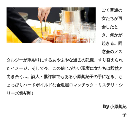
ごく普通の
女たちが再
会したと
き、何かが
起きる。同
窓会のノス
タルジーが浮彫りにするあやふやな過去の記憶、すり替えられ
たイメージ。そして今、この信じがたい現実に女たちは毅然と
向き合う…。詩人・批評家でもある小原眞紀子の手になる、ち
ょっぴりハードボイルドな金魚屋ロマンチック・ミステリ・シ
リーズ第4弾！
by 小原眞紀
子