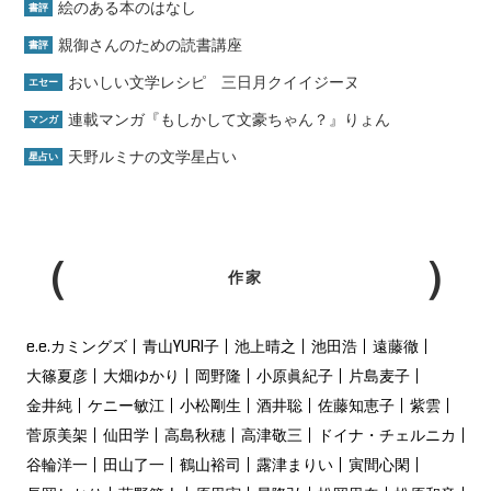
絵のある本のはなし
書評
親御さんのための読書講座
書評
おいしい文学レシピ 三日月クイイジーヌ
エセー
連載マンガ『もしかして文豪ちゃん？』りょん
マンガ
天野ルミナの文学星占い
星占い
作家
e.e.カミングズ
青山YURI子
池上晴之
池田浩
遠藤徹
大篠夏彦
大畑ゆかり
岡野隆
小原眞紀子
片島麦子
金井純
ケニー敏江
小松剛生
酒井聡
佐藤知恵子
紫雲
菅原美架
仙田学
高島秋穂
高津敬三
ドイナ・チェルニカ
谷輪洋一
田山了一
鶴山裕司
露津まりい
寅間心閑