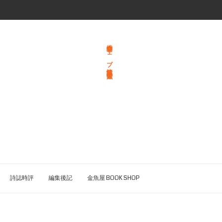
総合文学ウェブ情報誌 文学金魚
詩誌時評
編集後記
金魚屋 BOOK SHOP