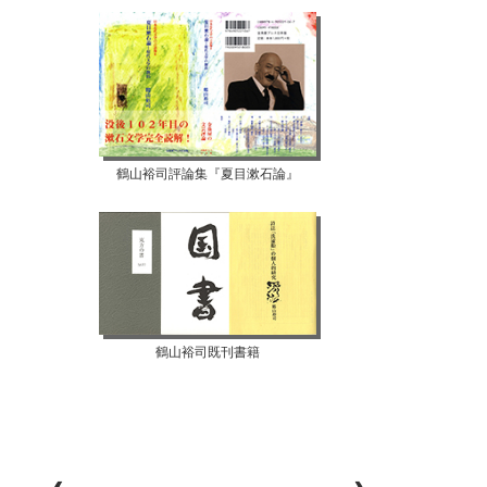
鶴山裕司評論集『夏目漱石論』
鶴山裕司既刊書籍