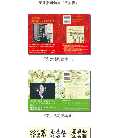
安井浩司句集『天獄書』
『安井浩司読本Ⅰ』
『安井浩司読本Ⅱ』