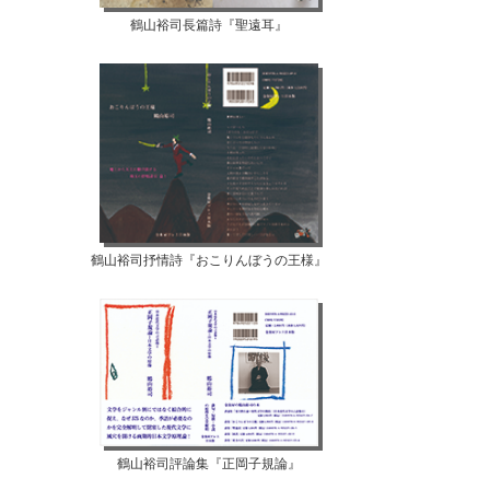
鶴山裕司長篇詩『聖遠耳』
鶴山裕司抒情詩『おこりんぼうの王様』
【07月02日...
鶴山裕司評論集『正岡子規論』