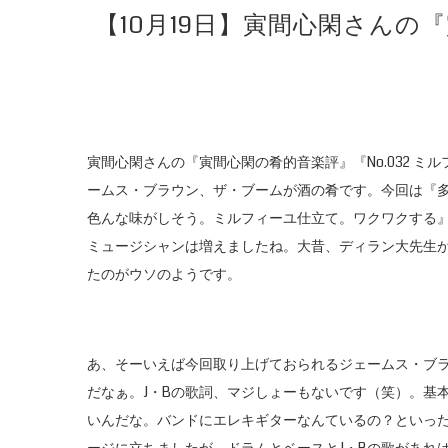
【10月19日】寅間心閑さんの
寅間心閑さんの『寅間心閑の肴的音楽評』『No.032 
ームス・ブラウン、ザ・ブームが酒の肴です。今回は『
色んな味がしそう。ミルフィーユ仕立て。ワクワクする
ミュージシャンは増えましたね。大昔、ディラン大先生
たのがウソのようです。
あ、そーいえば今回取り上げておられるジェームス・ブ
だなぁ。J・Bの歌詞、マジしょーもないです（笑）。基
いんだな。バンドにエレキギターなんているの？といっ