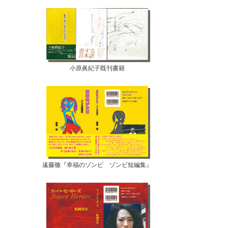
小原眞紀子既刊書籍
遠藤徹『幸福のゾンビ ゾンビ短編集』