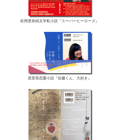
松岡里奈純文学私小説『スーパーヒーローズ』
原里実恋愛小説『佐藤くん、大好き』