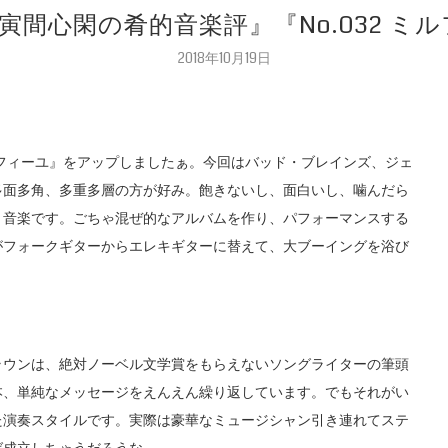
『寅間心閑の肴的音楽評』『No.032 
2018年10月19日
ミルフィーユ』をアップしましたぁ。今回はバッド・ブレインズ、ジェ
多面多角、多重多層の方が好み。飽きないし、面白いし、噛んだら
』音楽です。ごちゃ混ぜ的なアルバムを作り、パフォーマンスする
がフォークギターからエレキギターに替えて、大ブーイングを浴び
ラウンは、絶対ノーベル文学賞をもらえないソングライターの筆頭
本、単純なメッセージをえんえん繰り返しています。でもそれがい
た演奏スタイルです。実際は豪華なミュージシャン引き連れてステ