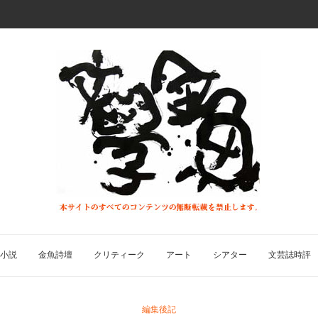
小説
金魚詩壇
クリティーク
アート
シアター
文芸誌時評
編集後記