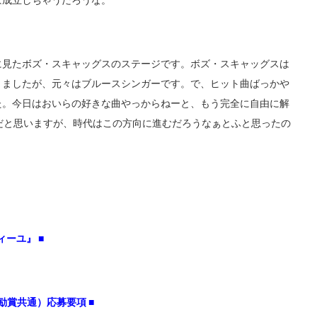
ば成立しちゃうだろうな。
に見たボズ・スキャッグスのステージです。ボズ・スキャッグスは
りましたが、元々はブルースシンガーです。で、ヒット曲ばっかや
た。今日はおいらの好きな曲やっからねーと、もう完全に自由に解
だと思いますが、時代はこの方向に進むだろうなぁとふと思ったの
ィーユ』 ■
励賞共通）応募要項
■