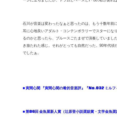
ージに立ちましたが、ドラムとベースとJ・Bの歌があれ
石川が音楽は変わったなぁと思ったのは、もう十数年前
耳に心地良いアダルト・コンテンポラリーでスターにな
るのかと思ったら、ブルースごたまぜで演奏していまし
き放たれた感じ。それがとっても自然だった。90年代頃
でしたぁ。
■
寅間心閑
『寅間心閑の肴的音楽評』『No.032
ミルフ
■
第06
回
金魚屋新人賞（辻原登小説奨励賞・文学金魚奨