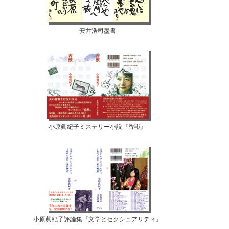
安井浩司墨書
小原眞紀子ミステリー小説『香獣』
小原眞紀子評論集『文学とセクシュアリティ』