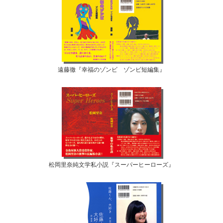
遠藤徹『幸福のゾンビ ゾンビ短編集』
松岡里奈純文学私小説『スーパーヒーローズ』