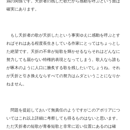
鶏の関係です。夭折者の残した歌だから感動を呼ぶという面は
確実にあります。
もし夭折者の歌が夭折したという事実ゆえに感動を呼ぶとす
ればそれはある程度長生きしている作家にとってはちょっとし
た絶望です。夭折の不幸が短歌を輝かせるならそれはどんなに
努力しても届かない特権的表現となってしまう。歌人なら誰も
が啄木のように人口に膾炙する歌を残したいでしょうね。それ
が夭折と引き換えならすべての努力はムダということになりか
ねません。
問題を提起しておいて無責任のようですがこのアポリアにつ
いてはこれ以上詳細に考察しても得るものはないと思います。
ただ夭折者の短歌が青春短歌と非常に近い位置にあるのは確