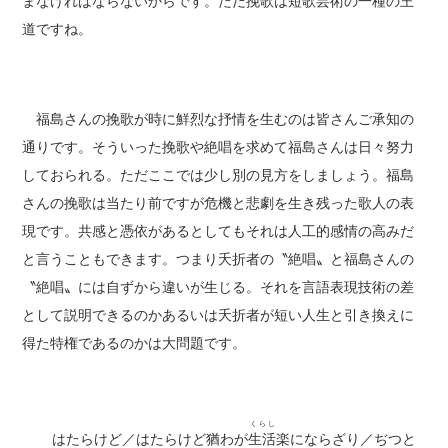
まなければならないからです。ただ挽歌は短歌芸術の一種の王
道ですね。
福島さんの挽歌が時に鮮烈な抒情を生むのは皆さんご承知の
通りです。そういった挽歌や絶唱を求めて福島さんは日々努力
しておられる。ただここでは少し別の見方をしましょう。福島
さんの挽歌は当たり前ですが危機と悲劇を生き残った歌人の表
現です。共感と憑依があるとしてもそれは人工的感情の高みだ
と言うこともできます。つまり夭折者の〝絶唱〟と福島さんの
〝絶唱〟には自ずから違いが生じる。それを言語表現技術の差
として説明できるのかあるいは夭折者が短い人生と引き換えに
得た特権であるのかは大問題です。
くらし
はたらけど／はたらけど猶わが
生活
楽にならざり／ぢつと