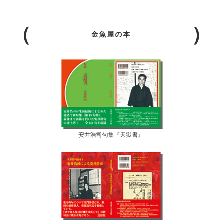
金魚屋の本
安井浩司句集『天獄書』