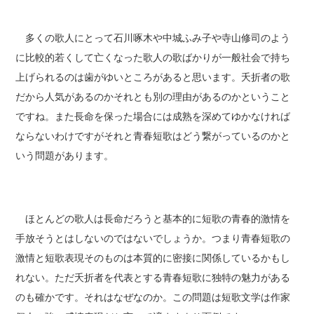
多くの歌人にとって石川啄木や中城ふみ子や寺山修司のよう
に比較的若くして亡くなった歌人の歌ばかりが一般社会で持ち
上げられるのは歯がゆいところがあると思います。夭折者の歌
だから人気があるのかそれとも別の理由があるのかということ
ですね。また長命を保った場合には成熟を深めてゆかなければ
ならないわけですがそれと青春短歌はどう繋がっているのかと
いう問題があります。
ほとんどの歌人は長命だろうと基本的に短歌の青春的激情を
手放そうとはしないのではないでしょうか。つまり青春短歌の
激情と短歌表現そのものは本質的に密接に関係しているかもし
れない。ただ夭折者を代表とする青春短歌に独特の魅力がある
のも確かです。それはなぜなのか。この問題は短歌文学は作家