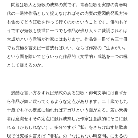
問題は歌人と短歌の成熟の質です。青春短歌を実際の青春時
代の一過性作品として捉えなければその内実の意図的発現方法
も含めてどう短歌を作って行くのかということです。俳句もそ
うですが短歌も後世に一つでも作品が残り人々に愛誦されれば
大成功という意識が作家にはあります。作品集一冊でも三十冊
でも究極を言えば一首残ればいい。ならば作家の〝生きがい〟
という面を除いてどういった作品的（文学的）成熟を一つの極
として捉えるのか。
残酷な言い方をすれば形式のある短歌・俳句文学には自ずか
ら作品が舞い戻ってくるような定点があります。二十歳でも九
十歳でもその定点に触れればアガリという面がある。若い夭折
者は意識せずその定点に触れ成熟した作家は意識的にそこに触
れる（かもしれない）。多分ですが〝私〟をさらけ出す短歌表
現では究極を言えば〝非私〟の〝なにもない時空間〟に出るの