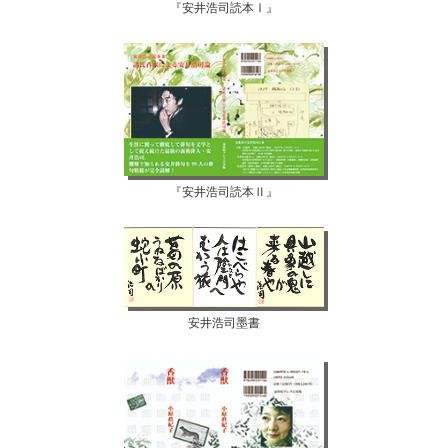
『安井浩司読本Ⅰ』
『安井浩司読本Ⅱ』
安井浩司墨書