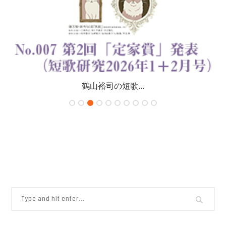
鶴山裕司の短歌...