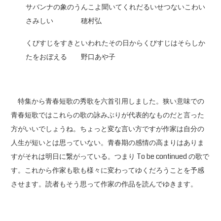
サバンナの象のうんこよ聞いてくれだるいせつないこわい
さみしい 穂村弘
くびすじをすきといわれたその日からくびすじはそらしか
たをおぼえる 野口あや子
特集から青春短歌の秀歌を六首引用しました。狭い意味での
青春短歌ではこれらの歌の詠みぶりが代表的なものだと言った
方がいいでしょうね。ちょっと変な言い方ですが作家は自分の
人生が短いとは思っていない。青春期の感情の高まりはありま
すがそれは明日に繋がっている。つまり To be continued の歌で
す。これから作家も歌も様々に変わってゆくだろうことを予感
させます。読者もそう思って作家の作品を読んでゆきます。