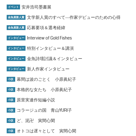
安井浩司墨書展
イベント
文学新人賞のすべて―作家デビューのための心得
金魚屋新人賞
応募要項＆選考経緯
金魚屋新人賞
Interview of Gold Fishes
インタビュー
特別インタビュー＆講演
インタビュー
金魚詩壇討議＆インタビュー
インタビュー
新人作家インタビュー
インタビュー
幕間は波のごとく 小原眞紀子
小説
本格的な女たち 小原眞紀子
小説
原里実連作短編小説
小説
コラージュの国 青山YURI子
小説
ど、泥卍 寅間心閑
小説
オトコは遅々として 寅間心閑
小説