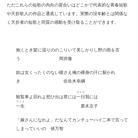
ただこれらの短歌の内向の度合いはどこかで代表的な青春短歌
や夭折歌人の作品と通底しています。実際の没年齢とは関係な
く夭折者の短歌と同質の感動を受け取ることができます。
抱くとき髪に湿りののこりいて美しかりし野の雨を言
う 岡井隆
奴は女くったくのない瞳さえ俺の裸身の汗に裂かれ
き 佐佐木幸綱
ひとひ
観覧車よ回れよ想ひ出は君には
一日
我には
ひとよ
一生
栗木京子
「嫁さんになれよ」だなんてカンチューハイ二本で言って
しまっていいの 俵万智