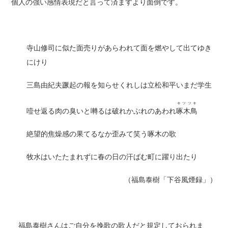
個人の強い感情表現だと言って済ますより面倒です。
寺山修司に似た面売りがあらわれて面を燃やして出てゆき
にけり
三島由紀夫蹶起の報を知らせくれしは立松和平いまだ学生
キツツキ
噎せ返る肉の臭いと囀るは破れかぶれのあわれ
啄木鳥
絶望的焦燥感の果てるなか歪みて笑う啄木の歌
牧水はいたたまれずに春の日の汗ばむ町に躍り出たり
（福島泰樹「下谷風煙録」）
福島泰樹さんはご自分を挽歌の歌人だと規定しておられま