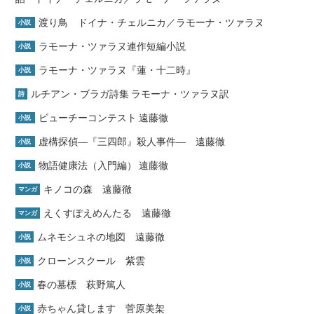
渡り鳥 ドイナ・チェルニカ／ラモーナ・ツァラヌ
小説
ラモーナ・ツァラヌ連作短編小説
小説
ラモーナ・ツァラヌ『蓮・十二時』
小説
ルチアン・ブラガ詩集 ラモーナ・ツァラヌ訳
詩
ビューチーコンテスト 遠藤徹
小説
虚構探偵―『三四郎』殺人事件― 遠藤徹
小説
物語健康法（入門編） 遠藤徹
小説
キノコの森 遠藤徹
マンガ
えくすぽえめんたる 遠藤徹
マンガ
ムネモシュネの地図 遠藤徹
小説
クローンスクール 紫雲
小説
春の墓標 萩野篤人
小説
赤ちゃん貸します 菅原美架
小説