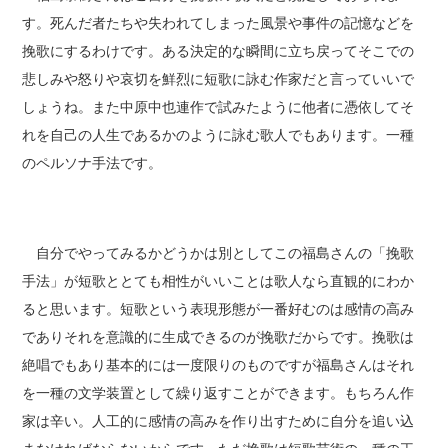
す。死んだ者たちや失われてしまった風景や事件の記憶などを
挽歌にするわけです。ある決定的な瞬間に立ち戻ってそこでの
悲しみや怒りや哀切を鮮烈に短歌に詠む作家だと言っていいで
しょうね。また中原中也連作で試みたように他者に憑依してそ
れを自己の人生であるかのように詠む歌人でもあります。一種
のペルソナ手法です。
自分でやってみるかどうかは別としてこの福島さんの「挽歌
手法」が短歌ととても相性がいいことは歌人なら直観的にわか
ると思います。短歌という表現形態が一番好むのは感情の高み
でありそれを意識的に生成できるのが挽歌だからです。挽歌は
絶唱でもあり基本的には一度限りのものですが福島さんはそれ
を一種の文学装置として繰り返すことができます。もちろん作
家は辛い。人工的に感情の高みを作り出すために自分を追い込