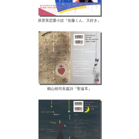
原里実恋愛小説『佐藤くん、大好き』
鶴山裕司長篇詩『聖遠耳』