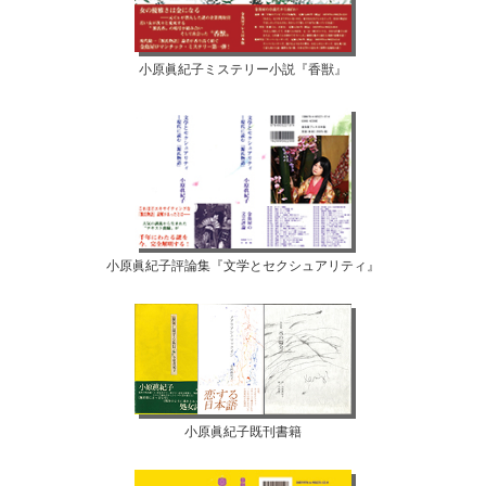
小原眞紀子ミステリー小説『香獣』
小原眞紀子評論集『文学とセクシュアリティ』
小原眞紀子既刊書籍