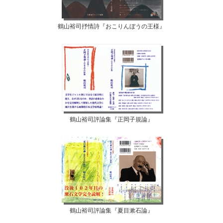
鶴山裕司抒情詩『おこりんぼうの王様』
鶴山裕司評論集『正岡子規論』
鶴山裕司評論集『夏目漱石論』