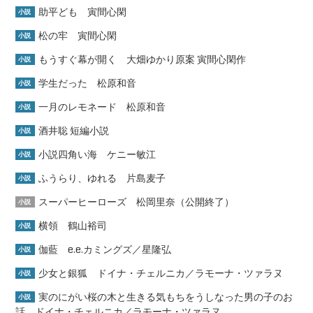
助平ども 寅間心閑
小説
松の牢 寅間心閑
小説
もうすぐ幕が開く 大畑ゆかり原案 寅間心閑作
小説
学生だった 松原和音
小説
一月のレモネード 松原和音
小説
酒井聡 短編小説
小説
小説四角い海 ケニー敏江
小説
ふうらり、ゆれる 片島麦子
小説
スーパーヒーローズ 松岡里奈（公開終了）
小説
横領 鶴山裕司
小説
伽藍 e.e.カミングズ／星隆弘
小説
少女と銀狐 ドイナ・チェルニカ／ラモーナ・ツァラヌ
小説
実のにがい桜の木と生きる気もちをうしなった男の子のお
小説
話 ドイナ・チェルニカ／ラモーナ・ツァラヌ