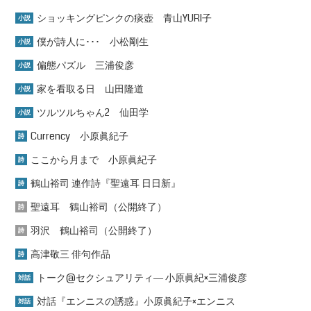
ショッキングピンクの痰壺 青山YURI子
小説
僕が詩人に･･･ 小松剛生
小説
偏態パズル 三浦俊彦
小説
家を看取る日 山田隆道
小説
ツルツルちゃん2 仙田学
小説
Currency 小原眞紀子
詩
ここから月まで 小原眞紀子
詩
鶴山裕司 連作詩『聖遠耳 日日新』
詩
聖遠耳 鶴山裕司（公開終了）
詩
羽沢 鶴山裕司（公開終了）
詩
高津敬三 俳句作品
詩
トーク@セクシュアリティ― 小原眞紀×三浦俊彦
対話
対話『エンニスの誘惑』小原眞紀子×エンニス
対話