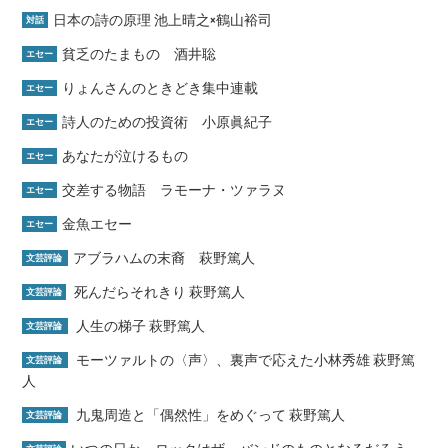
日本の詩の原理 池上晴之×鶴山裕司
対話
貧乏のたまもの 酒井聡
エセー
りょんさんのときどき集中連載
エセー
詩人のための投資術 小原眞紀子
エセー
あなたが泣けるもの
エセー
交差する物語 ラモーナ・ツァラヌ
エセー
金魚エセー
エセー
アブラハムの末裔 萩野篤人
文芸評論
死んだらそれきり 萩野篤人
文芸評論
人生の梯子 萩野篤人
文芸評論
モーツァルトの〈声〉、裏声で応えた小林秀雄 萩野篤
文芸評論
人
九鬼周造と「偶然性」をめぐって 萩野篤人
文芸評論