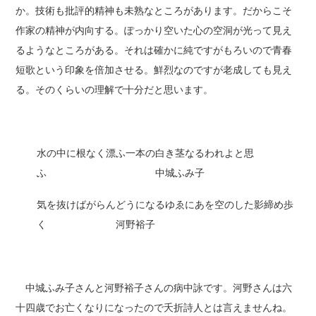
か。技術も批評的精神も未熟なところがあります。だからこそ
作家の精神が内向する。ぽっかり空いた心の空洞が光って見え
るようなところがある。それは確かに純ですがもろいので青春
短歌という印象を倍加させる。鮮烈なのですが老成しても見え
る。そのくらいの理解で十分だと思います。
水の中に根なく漂ふ一本の白き茎なるわれよと思
ふ 中城ふみ子
気を抜けばがらんどうになるゆゑにあを空のした影締め歩
く 河野裕子
中城ふみ子さんと河野裕子さんの病中詠です。河野さんは六
十四歳でお亡くなりになったので夭折詩人とは言えませんね。