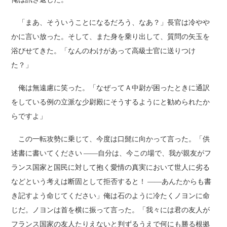
「まあ、そういうことになるだろう、なあ？」長官は冷やや
かに言い放った。そして、また身を乗り出して、質問の矢玉を
浴びせてきた。「なんのわけがあって高級士官に送りつけ
た？」
俺は無遠慮に笑った。「なぜってＡ中尉が困ったときに通訳
をしている例の立派な少尉殿にそうするようにと勧められたか
らですよ」
この一転攻勢に乗じて、今度は口髭に向かって言った。「供
述書に書いてください ――自分は、今この場で、我が親友がフ
ランス国家と国民に対して抱く愛情の真実において世人に劣る
などという考えは断固として拒否すると！ ――あんたからも書
き記すよう命じてください」俺は石のように冷たくノヨンに命
じだ。ノヨンは首を横に振って言った。「我々には君の友人が
フランス国家の友人たりえないと判ずるうえで何にも勝る根拠