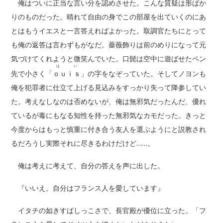
俺はついに正当な言い分を認めさせた。こんな質疑は形ばか
りのものだった。晴れて自由の身でこの部屋を出ていくのにあ
とはもうイエスと一言答えればよかった。取調官たちにとって
も俺の返答は言わずもがなだ。薔薇飾りは前のめりになって元
気づけてくれようと微笑んでいた。口髭は空中に遊ばせたペン
はい
先で小さく「
ｏｕｉｓ
」の字をなぞっていた。そしてノヨンも
俺を犯罪者に仕立て上げる見込みをすっかり失って降参してい
た。考えなしなのは否めないが、俺は無邪気だったんだ、優れ
ているが毒にもなる知性を持った無邪気なカモだった。きっと
今度からはもっと慎重に付き合う友人を選ぶようにと説教され
るだろうし実際それに尽きるわけだけど……。
俺は考えに考えて、自分の答えを声に出した。
『いいえ。自分はフランス人を愛しています』
イタチの如きすばしっこさで、長官殿が優位に立った。「フ