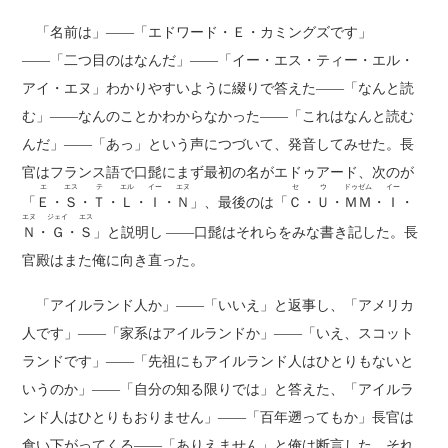
「名前は」――「エドワード・Ｅ・カミングズです」
――「二つ目のはなんだ」――「イー・エス・ティー・エル・
アイ・エヌ」わかりやすいように綴りで答えた――「なんと読
む」――なんのことかわからなかった――「これはなんと読む
んだ」――「あっ」という声につづいて、発音してみせた。長
官はフランス語で口髭にまず最初の名がエドゥアード、次のが
エ
エス
テ
エル
イー
エヌ
セ
ウ
ドゥゼム
イー
「
Ｅ
・
Ｓ
・
Ｔ
・
Ｌ
・
Ｉ
・
Ｎ
」、最後のは「
Ｃ
・
Ｕ
・
ＭＭ
・
Ｉ
・
エヌ
ジェイ
エス
Ｎ
・
Ｇ
・
Ｓ
」と説明し ――口髭はそれらをみな書き記した。長
官殿はまた俺に向き直った。
「アイルランド人か」――「いいえ」と返事し、「アメリカ
人です」――「家系はアイルランドか」――「いえ、スコット
ランドです」――「先祖にもアイルランド人はひとりもないと
いうのか」――「自分の知る限りでは」と答えた、「アイルラ
ンド人はひとりもおりません」――「百年遡ってもか」長官は
食い下がってくる――「ありえません」と俺は断言した。それ