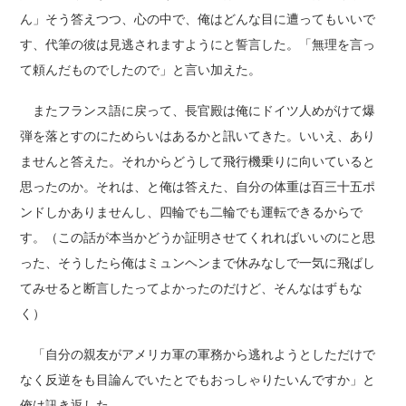
ん」そう答えつつ、心の中で、俺はどんな目に遭ってもいいで
す、代筆の彼は見逃されますようにと誓言した。「無理を言っ
て頼んだものでしたので」と言い加えた。
またフランス語に戻って、長官殿は俺にドイツ人めがけて爆
弾を落とすのにためらいはあるかと訊いてきた。いいえ、あり
ませんと答えた。それからどうして飛行機乗りに向いていると
思ったのか。それは、と俺は答えた、自分の体重は百三十五ポ
ンドしかありませんし、四輪でも二輪でも運転できるからで
す。（この話が本当かどうか証明させてくれればいいのにと思
った、そうしたら俺はミュンヘンまで休みなしで一気に飛ばし
てみせると断言したってよかったのだけど、そんなはずもな
く）
「自分の親友がアメリカ軍の軍務から逃れようとしただけで
なく反逆をも目論んでいたとでもおっしゃりたいんですか」と
俺は訊き返した。