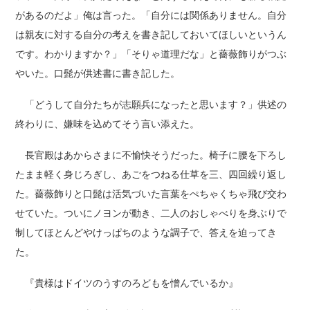
があるのだよ」俺は言った。「自分には関係ありません。自分
は親友に対する自分の考えを書き記しておいてほしいというん
です。わかりますか？」「そりゃ道理だな」と薔薇飾りがつぶ
やいた。口髭が供述書に書き記した。
「どうして自分たちが志願兵になったと思います？」供述の
終わりに、嫌味を込めてそう言い添えた。
長官殿はあからさまに不愉快そうだった。椅子に腰を下ろし
たまま軽く身じろぎし、あごをつねる仕草を三、四回繰り返し
た。薔薇飾りと口髭は活気づいた言葉をぺちゃくちゃ飛び交わ
せていた。ついにノヨンが動き、二人のおしゃべりを身ぶりで
制してほとんどやけっぱちのような調子で、答えを迫ってき
た。
『貴様はドイツのうすのろどもを憎んでいるか』