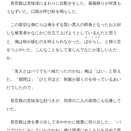
長官殿は意味深にまわりに目配せをした。薔薇飾りが何度も
うなずいた。口髭が呼び鈴を鳴らした。
この親切な御仁らは俺をずる賢い悪人の餌食となったお人好
しな被害者かなにかに仕立て上げようとしているんだと思う
セ・リゴロ
と、俺は頰が緩むのを抑えられなかった。
ばからし
、と独り言
をつぶやいた。こんなことをして楽しんでなにが楽しいんだ
か。
「友人とはパリでも一緒だったのかね」俺は「はい」と答え
た。「期間は」「ひと月ほど、制服が届くのを待っているあい
だでしたので」
長官殿の意味深な顔つきが、同席の二人の表情にも伝播して
いた。
長官殿は身を乗り出して冷ややかに慎重に切り出した。「パ
リではなにをしていたのかね」俺は簡潔にぬくもりを込めて答