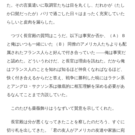
た。その言葉遣いに取調官たちは目を丸くし、だれかが（たし
か口髭だったが）パリで過ごした日々はまったく充実していた
らしいと皮肉を漏らした。
つづく長官殿の質問はこうだ。以下は事実か否か、（Ａ） Ｂ
と俺はいつも一緒にいた （Ｂ） 同僚のアメリカ人たちよりも配
属されたフランス人らと好んで付き合っていた ――俺は事実だ
と認めた。どういうわけだ、と長官は理由を訊ねた。だから俺
はフランス人のことを知れば知るほど仲良くなればなるほど、
快く付き合えるからだと答え、戦争に勝利した暁にはラテン系
とアングロ・サクソン系は徹底的に相互理解を深める必要があ
るなんてことまで力説していた。
このたびも薔薇飾りはうなずいて賛意を示してくれた。
長官殿は分が悪くなってきたことを察したのだろう、すぐに
切り札を出してきた。「君の友人がアメリカの友達や家族に宛