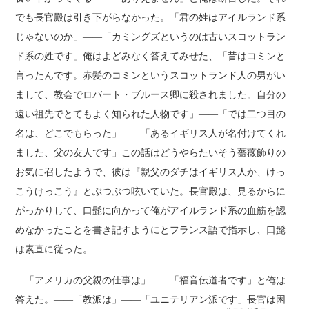
でも長官殿は引き下がらなかった。「君の姓はアイルランド系
じゃないのか」――「カミングズというのは古いスコットラン
ド系の姓です」俺はよどみなく答えてみせた、「昔はコミンと
言ったんです。赤髪のコミンというスコットランド人の男がい
まして、教会でロバート・ブルース卿に殺されました。自分の
遠い祖先でとてもよく知られた人物です」――「では二つ目の
名は、どこでもらった」――「あるイギリス人が名付けてくれ
ました、父の友人です」この話はどうやらたいそう薔薇飾りの
お気に召したようで、彼は『親父のダチはイギリス人か、けっ
こうけっこう』とぶつぶつ呟いていた。長官殿は、見るからに
がっかりして、口髭に向かって俺がアイルランド系の血筋を認
めなかったことを書き記すようにとフランス語で指示し、口髭
は素直に従った。
「アメリカの父親の仕事は」――「福音伝道者です」と俺は
答えた。――「教派は」――「ユニテリアン派です」長官は困