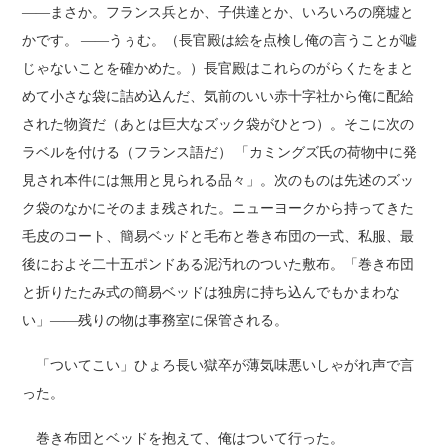
――まさか。フランス兵とか、子供達とか、いろいろの廃墟と
かです。 ――うぅむ。（長官殿は絵を点検し俺の言うことが嘘
じゃないことを確かめた。）長官殿はこれらのがらくたをまと
めて小さな袋に詰め込んだ、気前のいい赤十字社から俺に配給
された物資だ（あとは巨大なズック袋がひとつ）。そこに次の
ラベルを付ける（フランス語だ） 「カミングズ氏の荷物中に発
見され本件には無用と見られる品々」。次のものは先述のズッ
ク袋のなかにそのまま残された。ニューヨークから持ってきた
毛皮のコート、簡易ベッドと毛布と巻き布団の一式、私服、最
後におよそ二十五ポンドある泥汚れのついた敷布。「巻き布団
と折りたたみ式の簡易ベッドは独房に持ち込んでもかまわな
い」――残りの物は事務室に保管される。
「ついてこい」ひょろ長い獄卒が薄気味悪いしゃがれ声で言
った。
巻き布団とベッドを抱えて、俺はついて行った。