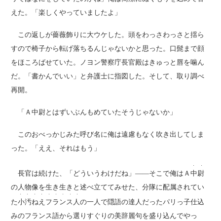
えた。「楽しくやっていましたよ」
この返しが薔薇飾りに大ウケした。頭をわっさわっさと揺ら
すので椅子から転げ落ちるんじゃないかと思った。口髭まで顔
をほころばせていた。ノヨン警察庁長官殿はきゅっと唇を噛ん
だ。「書かんでいい」と弁護士に指図した。そして、取り調べ
再開。
「Ａ中尉とはずいぶんもめていたそうじゃないか」
このおべっかじみた呼び名に俺は遠慮もなく吹き出してしま
った。「ええ、それはもう」
・ ・
長官は続けた、「どういうわけだね」――そこで俺はＡ
中尉
の人物像を生き生きと述べ立ててみせた、分隊に配属されてい
・ ・ ・ ・ ・ ・ ・ ・ ・
た
小汚ねえフランス人
の一人で隠語の達人だったパリっ子仕込
みのフランス語から選りすぐりの美辞麗句を盛り込んでやっ