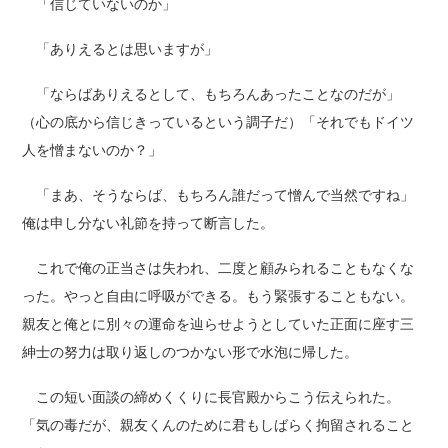
「信じていないのか」
「ありえるとは思いますが」
「ならばありえるとして、もちろんあったことなのだが」
（心の底から信じきっているという調子だ）「それでもドイツ
人を憎まないのか？」
「まあ、そうならば、もちろん誰だって憎んで当然ですね」
俺は申し分ない礼節を持って断言した。
これで俺の正当さは失われ、二度と顧みられることもなくな
った。やっと自由に呼吸ができる。もう緊張することもない。
親友と俺とに別々の運命を辿らせようとしていた正面に座す三
紳士の努力は取り返しのつかない形で水泡に帰した。
この短い面談の締めくくりに長官殿からこう伝えられた。
「気の毒だが、親友くんのために君もしばらく拘留されること