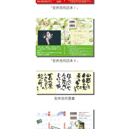
『安井浩司読本Ⅰ』
『安井浩司読本Ⅱ』
安井浩司墨書