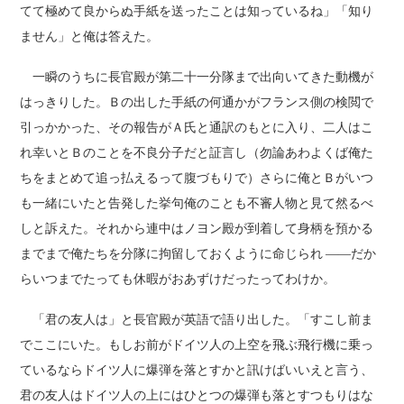
てて極めて良からぬ手紙を送ったことは知っているね」「知り
ません」と俺は答えた。
一瞬のうちに長官殿が第二十一分隊まで出向いてきた動機が
はっきりした。Ｂの出した手紙の何通かがフランス側の検閲で
引っかかった、その報告がＡ氏と通訳のもとに入り、二人はこ
れ幸いとＢのことを不良分子だと証言し（勿論あわよくば俺た
ちをまとめて追っ払えるって腹づもりで）さらに俺とＢがいつ
も一緒にいたと告発した挙句俺のことも不審人物と見て然るべ
しと訴えた。それから連中はノヨン殿が到着して身柄を預かる
までまで俺たちを分隊に拘留しておくように命じられ ――だか
らいつまでたっても休暇がおあずけだったってわけか。
「君の友人は」と長官殿が英語で語り出した。「すこし前ま
でここにいた。もしお前がドイツ人の上空を飛ぶ飛行機に乗っ
ているならドイツ人に爆弾を落とすかと訊けばいいえと言う、
君の友人はドイツ人の上にはひとつの爆弾も落とすつもりはな