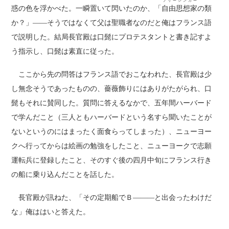
フリーシンカー
惑の色を浮かべた。一瞬置いて閃いたのか、「
自由思想家
の類
か？」――そうではなくて父は聖職者なのだと俺はフランス語
で説明した。結局長官殿は口髭にプロテスタントと書き記すよ
う指示し、口髭は素直に従った。
ここから先の問答はフランス語でおこなわれた、長官殿は少
し無念そうであったものの、薔薇飾りにはありがたがられ、口
髭もそれに賛同した。質問に答えるなかで、五年間ハーバード
で学んだこと（三人ともハーバードという名すら聞いたことが
ないというのにはまったく面食らってしまった）、ニューヨー
クへ行ってからは絵画の勉強をしたこと、ニューヨークで志願
運転兵に登録したこと、そのすぐ後の四月中旬にフランス行き
の船に乗り込んだことを話した。
長官殿が訊ねた、「その定期船でＢ―――と出会ったわけだ
な」俺ははいと答えた。