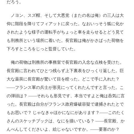
だろう。
ノヨン、スズ帽、そして大悪党（またの名は俺）の三人は大
仰に階段を降りてフィアットに戻った。なおいっそう狐に化か
されたような様子の運転手がちょっと車を走らせるとどう見て
も刑務所という場所に着いた。長官殿は俺がかさばった荷物を
下ろすところをじっと監督していた。
俺の荷物は刑務所の事務室で長官殿の入念な点検を受けた。
長官殿に言われてひとつ残らず上下裏表をひっくり返した。巨
大な薬莢に長官殿が驚いて目を瞠った。どこで手に入れた？
――フランス軍の兵士が形見にってくれたんですと言った。こ
の弾頭は？ ――それらも形見です、本当ですよと俺は呑気に言
った。長官殿は自分がフランス政府爆破容疑で逮捕されたとで
もお思いで？ じゃなきゃほかになにがあります？――このたく
さんのスケッチブックは、なにを描いている？ ――長官殿、か
んべんしてくださいよ、絵じゃないですか。――要塞のか？