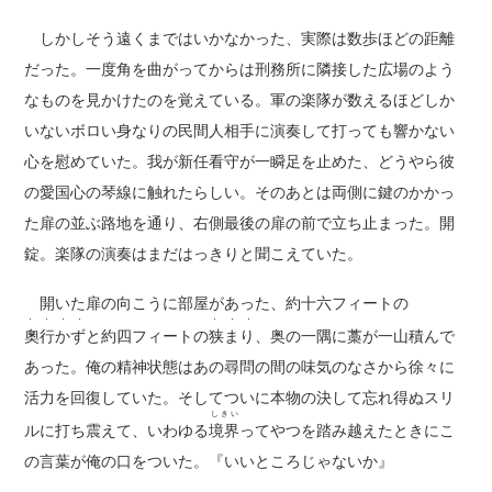
しかしそう遠くまではいかなかった、実際は数歩ほどの距離
だった。一度角を曲がってからは刑務所に隣接した広場のよう
なものを見かけたのを覚えている。軍の楽隊が数えるほどしか
いないボロい身なりの民間人相手に演奏して打っても響かない
心を慰めていた。我が新任看守が一瞬足を止めた、どうやら彼
の愛国心の琴線に触れたらしい。そのあとは両側に鍵のかかっ
た扉の並ぶ路地を通り、右側最後の扉の前で立ち止まった。開
錠。楽隊の演奏はまだはっきりと聞こえていた。
開いた扉の向こうに部屋があった、約十六フィートの
・ ・ ・ ・
・ ・ ・
奧行かず
と約四フィートの
狭まり
、奥の一隅に藁が一山積んで
あった。俺の精神状態はあの尋問の間の味気のなさから徐々に
活力を回復していた。そしてついに本物の決して忘れ得ぬスリ
しきい
ルに打ち震えて、いわゆる
境界
ってやつを踏み越えたときにこ
の言葉が俺の口をついた。『いいところじゃないか』