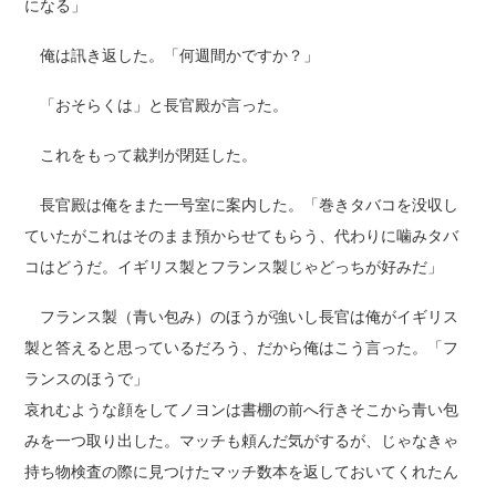
になる」
俺は訊き返した。「何週間かですか？」
「おそらくは」と長官殿が言った。
これをもって裁判が閉廷した。
長官殿は俺をまた一号室に案内した。「巻きタバコを没収し
ていたがこれはそのまま預からせてもらう、代わりに噛みタバ
コはどうだ。イギリス製とフランス製じゃどっちが好みだ」
フランス製（青い包み）のほうが強いし長官は俺がイギリス
製と答えると思っているだろう、だから俺はこう言った。「フ
ランスのほうで」
哀れむような顔をしてノヨンは書棚の前へ行きそこから青い包
みを一つ取り出した。マッチも頼んだ気がするが、じゃなきゃ
持ち物検査の際に見つけたマッチ数本を返しておいてくれたん