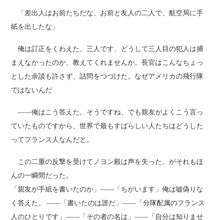
「差出人はお前たちだな、お前と友人の二人で、航空局に手
紙を出したな」
俺は訂正をくわえた。三人です、どうして三人目の犯人は捕
まえなかったのか、教えてくれませんか。長官はこんなちょっ
とした余談も許さず、詰問をつづけた。なぜアメリカの飛行隊
ではないんだ
――俺はこう答えた。そうですね、でも親友がよくこう言っ
ていたものですから、世界で最もすばらしい人たちはどうした
ってフランス人なんだと。
この二重の反撃を受けてノヨン殿は声を失った、がそれもほ
んの一瞬間だった。
「親友が手紙を書いたのか」――「ちがいます」俺は嘘偽りな
く答えた。 ――「書いたのは誰だ」――「分隊配属のフランス
人のひとりです」――「その者の名は」――「自分は知りませ