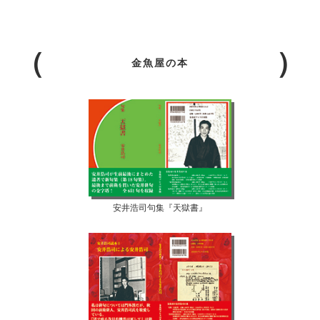
金魚屋の本
安井浩司句集『天獄書』