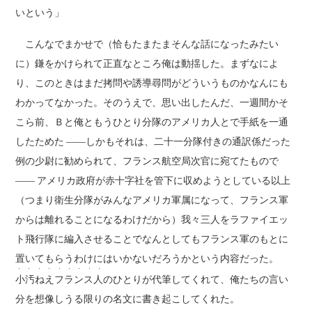
いという」
こんなでまかせで（恰もたまたまそんな話になったみたい
に）鎌をかけられて正直なところ俺は動揺した。まずなによ
り、このときはまだ拷問や誘導尋問がどういうものかなんにも
わかってなかった。そのうえで、思い出したんだ、一週間かそ
こら前、Ｂと俺ともうひとり分隊のアメリカ人とで手紙を一通
したためた ――しかもそれは、二十一分隊付きの通訳係だった
例の少尉に勧められて、フランス航空局次官に宛てたもので
―― アメリカ政府が赤十字社を管下に収めようとしている以上
（つまり衛生分隊がみんなアメリカ軍属になって、フランス軍
からは離れることになるわけだから）我々三人をラファイエッ
ト飛行隊に編入させることでなんとしてもフランス軍のもとに
置いてもらうわけにはいかないだろうかという内容だった。
・ ・ ・ ・ ・ ・ ・ ・ ・
小汚ねえフランス人
のひとりが代筆してくれて、俺たちの言い
分を想像しうる限りの名文に書き起こしてくれた。