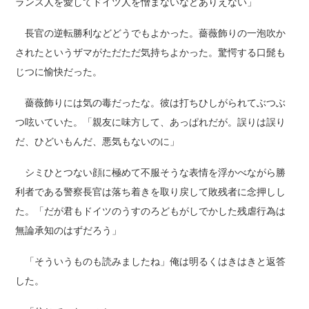
ランス人を愛してドイツ人を憎まないなどありえない」
長官の逆転勝利などどうでもよかった。薔薇飾りの一泡吹か
されたというザマがただただ気持ちよかった。驚愕する口髭も
じつに愉快だった。
薔薇飾りには気の毒だったな。彼は打ちひしがられてぶつぶ
つ呟いていた。「親友に味方して、あっぱれだが。誤りは誤り
だ、ひどいもんだ、悪気もないのに」
シミひとつない顔に極めて不服そうな表情を浮かべながら勝
利者である警察長官は落ち着きを取り戻して敗残者に念押しし
た。「だが君もドイツのうすのろどもがしでかした残虐行為は
無論承知のはずだろう」
「そういうものも読みましたね」俺は明るくはきはきと返答
した。