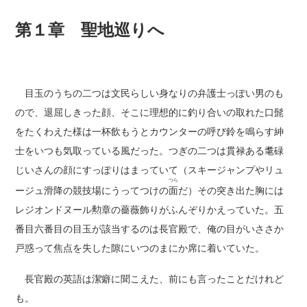
第１章 聖地巡りへ
目玉のうちの二つは文民らしい身なりの弁護士っぽい男のも
ので、退屈しきった顔、そこに理想的に釣り合いの取れた口髭
をたくわえた様は一杯飲もうとカウンターの呼び鈴を鳴らす紳
士をいつも気取っている風だった。つぎの二つは貫禄ある耄碌
じいさんの顔にすっぽりはまっていて（スキージャンプやリュ
つら
ージュ滑降の競技場にうってつけの
面
だ）その突き出た胸には
レジオンドヌール勲章の薔薇飾りがふんぞりかえっていた。五
番目六番目の目玉が該当するのは長官殿で、俺の目がいささか
戸惑って焦点を失した隙にいつのまにか席に着いていた。
長官殿の英語は潔癖に聞こえた、前にも言ったことだけれど
も。