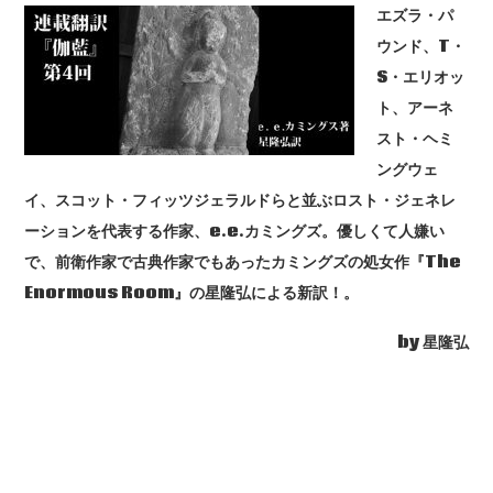
エズラ・パ
ウンド、T・
S・エリオッ
ト、アーネ
スト・ヘミ
ングウェ
イ、スコット・フィッツジェラルドらと並ぶロスト・ジェネレ
ーションを代表する作家、e.e.カミングズ。優しくて人嫌い
で、前衛作家で古典作家でもあったカミングズの処女作『The
Enormous Room』の星隆弘による新訳！。
by 星隆弘