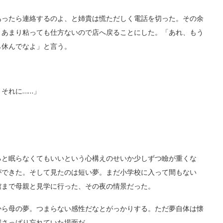
ったら連絡するのよ、と姉貴は慌ただしく電話を切った。その余
。あまり粘っても仕方ないので店へ戻ることにした。「あれ、もう
ら休んでなよ」と言う。
それに……」
と眠らなくてもいいという心構えのせいか少しずつ瞼が重くな
ができた。そして見たのは短い夢。まだ小学校に入って間もない
館まで母親と見学に行った、その夜の情景だった。
ら母の夢。つまらない感性だなとがっかりする。ただ夢自体は懐
麗さっぱり忘れていた場面だ。