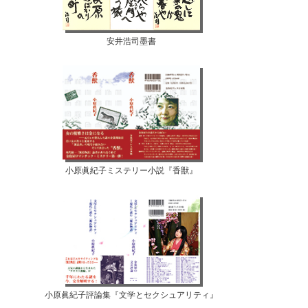
安井浩司墨書
小原眞紀子ミステリー小説『香獣』
小原眞紀子評論集『文学とセクシュアリティ』