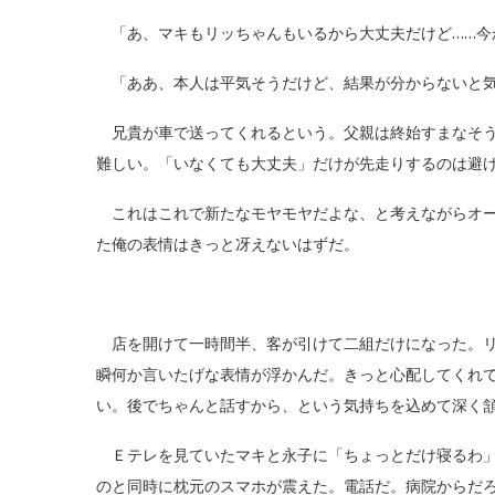
「あ、マキもリッちゃんもいるから大丈夫だけど……今
「ああ、本人は平気そうだけど、結果が分からないと気
兄貴が車で送ってくれるという。父親は終始すまなそう
難しい。「いなくても大丈夫」だけが先走りするのは避
これはこれで新たなモヤモヤだよな、と考えながらオー
た俺の表情はきっと冴えないはずだ。
店を開けて一時間半、客が引けて二組だけになった。リ
瞬何か言いたげな表情が浮かんだ。きっと心配してくれ
い。後でちゃんと話すから、という気持ちを込めて深く
Ｅテレを見ていたマキと永子に「ちょっとだけ寝るわ」
のと同時に枕元のスマホが震えた。電話だ。病院からだ