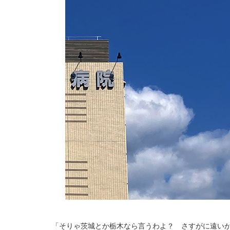
「そりゃ茨城とか栃木なら言うわよ？ さすがに遠いか