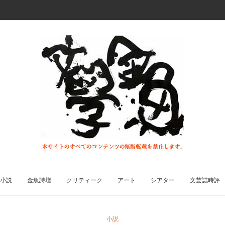
小説
金魚詩壇
クリティーク
アート
シアター
文芸誌時評
小説