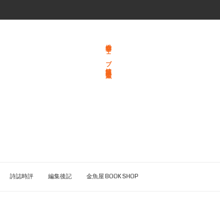
総合文学ウェブ情報誌 文学金魚
詩誌時評
編集後記
金魚屋 BOOK SHOP