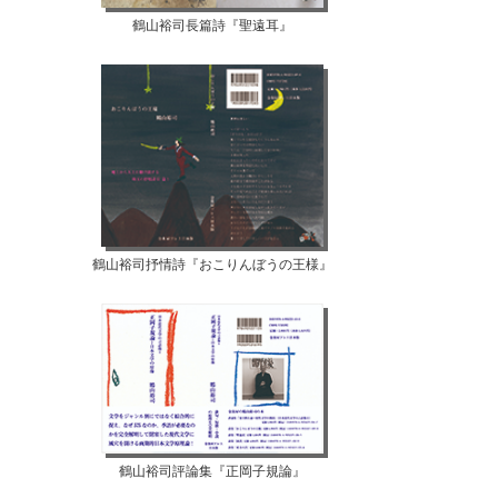
鶴山裕司長篇詩『聖遠耳』
鶴山裕司抒情詩『おこりんぼうの王様』
鶴山裕司評論集『正岡子規論』