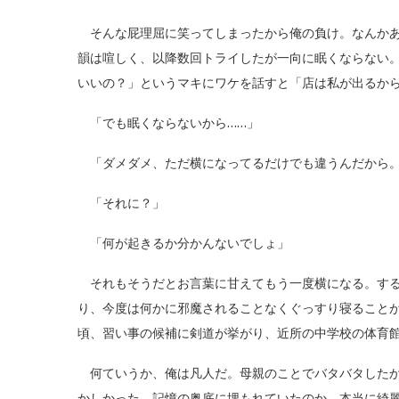
そんな屁理屈に笑ってしまったから俺の負け。なんかあ
韻は喧しく、以降数回トライしたが一向に眠くならない
いいの？」というマキにワケを話すと「店は私が出るか
「でも眠くならないから……」
「ダメダメ、ただ横になってるだけでも違うんだから。
「それに？」
「何が起きるか分かんないでしょ」
それもそうだとお言葉に甘えてもう一度横になる。する
り、今度は何かに邪魔されることなくぐっすり寝ること
頃、習い事の候補に剣道が挙がり、近所の中学校の体育
何ていうか、俺は凡人だ。母親のことでバタバタしたか
かしかった。記憶の奥底に埋もれていたのか、本当に綺