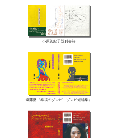
小原眞紀子既刊書籍
遠藤徹『幸福のゾンビ ゾンビ短編集』