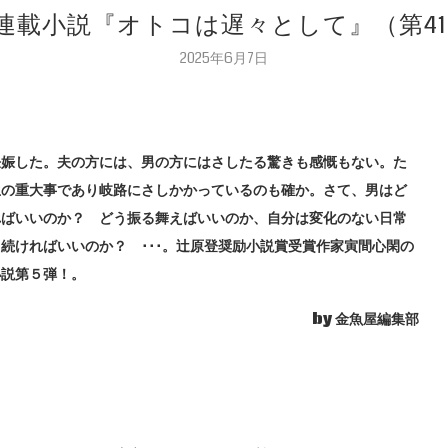
 連載小説『オトコは遅々として』（第41
2025年6月7日
妊娠した。夫の方には、男の方にはさしたる驚きも感慨もない。た
生の重大事であり岐路にさしかかっているのも確か。さて、男はど
ればいいのか？ どう振る舞えばいいのか、自分は変化のない日常
続ければいいのか？ ･･･。辻原登奨励小説賞受賞作家寅間心閑の
小説第５弾！。
by 金魚屋編集部