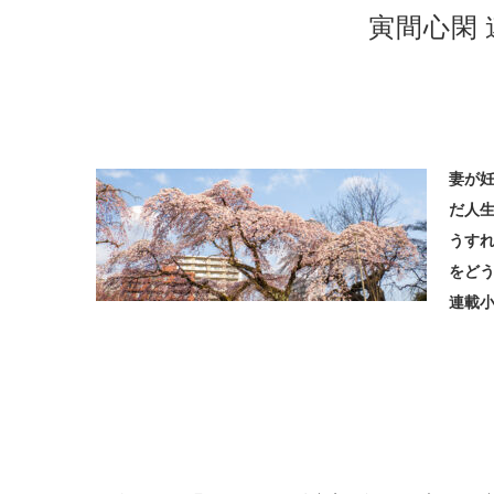
寅間心閑
妻が
だ人
うす
をどう
連載