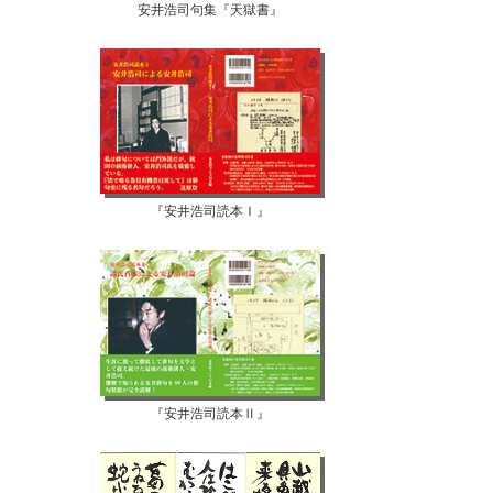
安井浩司句集『天獄書』
『安井浩司読本Ⅰ』
『安井浩司読本Ⅱ』