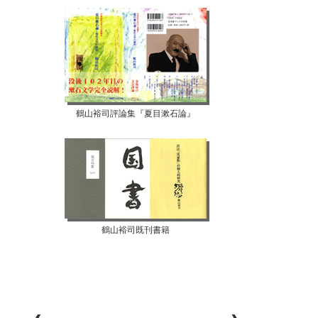
鶴山裕司評論集『夏目漱石論』
鶴山裕司既刊書籍