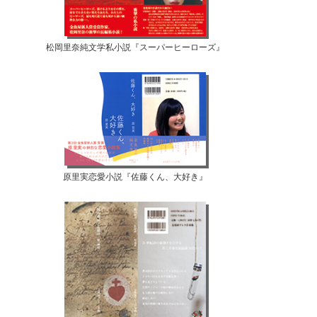
松岡里奈純文学私小説『スーパーヒーローズ』
原里実恋愛小説『佐藤くん、大好き』