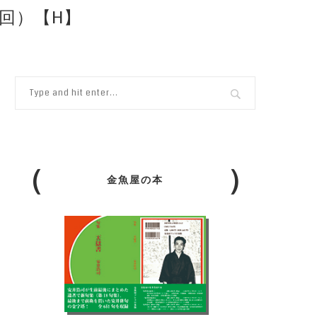
回）【H】
金魚屋の本