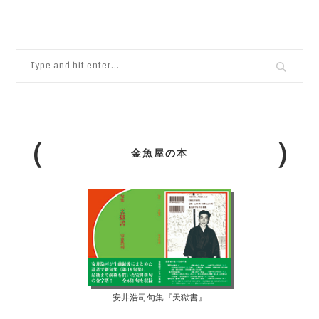
金魚屋の本
安井浩司句集『天獄書』