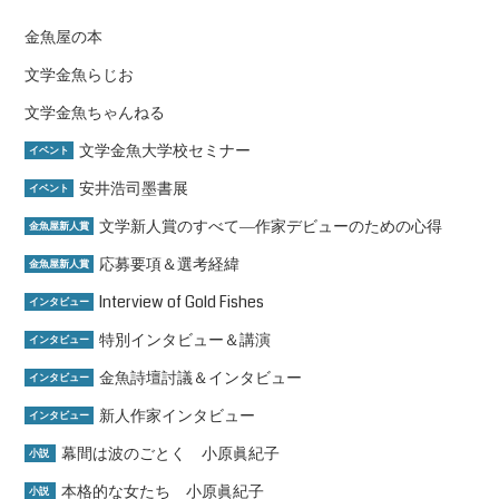
金魚屋の本
文学金魚らじお
文学金魚ちゃんねる
文学金魚大学校セミナー
イベント
安井浩司墨書展
イベント
文学新人賞のすべて―作家デビューのための心得
金魚屋新人賞
応募要項＆選考経緯
金魚屋新人賞
Interview of Gold Fishes
インタビュー
特別インタビュー＆講演
インタビュー
金魚詩壇討議＆インタビュー
インタビュー
新人作家インタビュー
インタビュー
幕間は波のごとく 小原眞紀子
小説
本格的な女たち 小原眞紀子
小説