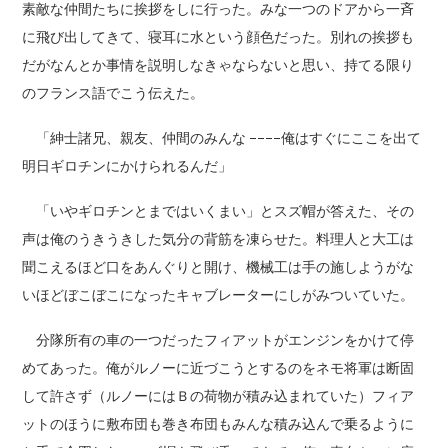
素敵な仲間たちに挨拶をしに行った。みな一つのドアから一斉
に飛び出してきて、寝耳に水という顔色だった。別れの挨拶も
だがなんとか事情を説明しなきゃならないと思い、持てる限り
のフランス語でこう伝えた。
「紳士諸兄、親友、仲間のみんな ––––俺はすぐにここを出て
明日ギロチンにかけられるんだ」
「いやギロチンとまではいくまい」とスズ帽が答えた、その
声は俺のうきうきした気分の背筋を凍らせた。料理人と大工は
聞こえるほど口をあんぐりと開け、機械工は手の施しようがな
いほどぼこぼこになったキャブレーターにしがみついていた。
分隊所有の車の一つだったフィアットがエンジンをかけて停
めてあった。俺がルノーに近づこうとするのをネモ将軍は断固
して許さず（ルノーにはＢの荷物が積み込まれていた）フィア
ットのほうに敷布団も巻き布団もみんな積み込んで乗るように