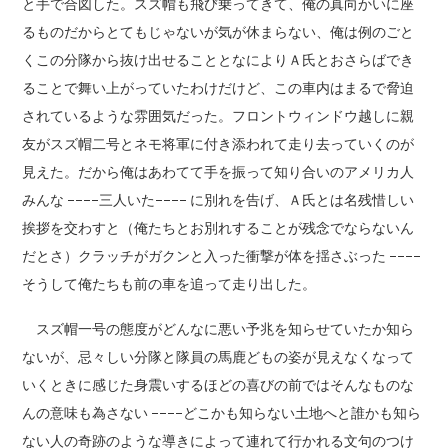
と手で合図した。スズ帽も飛び乗ってきて、俺の真向かいに座
るものだからとてもじゃないが気が休まらない、俺は例のごと
くこの分隊から抜け出せることとなによりＡ氏とおさらばでき
ることで舞い上がっていたわけだけど、この車内はまるで脅迫
されているような雰囲気だった。フロントウィンドウ越しに親
友がスズ帽二号とネモ将軍に付き添われて走り去っていくのが
見えた。だから俺はあわてて手を振って知り合いのアメリカ人
みんな ––––三人いた–––– に別れを告げ、Ａ氏とは名残惜しい
挨拶を交わすと（俺たちとお別れすることが残念でならないん
だとさ）クラッチがガクンと入った衝撃が体を揺さぶった ––––
そうして俺たちも前の車を追って走り出した。
スズ帽一号の態度がどんなに悪い予兆を知らせていたか知ら
ないが、忌々しい分隊と隊員の馬鹿どもの姿が見えなくなって
いくときに感じた身震いするほどの喜びの前ではそんなものな
んの意味も為さない ––––どこかも知らない土地へと誰かも知ら
ない人の奇跡のような導きによって連れて行かれる文句のつけ