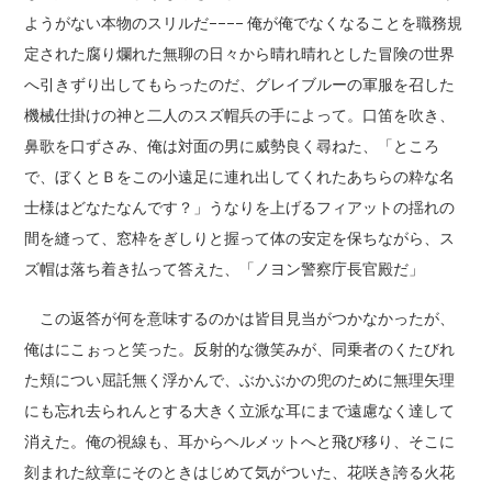
ようがない本物のスリルだ–––– 俺が俺でなくなることを職務規
定された腐り爛れた無聊の日々から晴れ晴れとした冒険の世界
へ引きずり出してもらったのだ、グレイブルーの軍服を召した
機械仕掛けの神と二人のスズ帽兵の手によって。口笛を吹き、
鼻歌を口ずさみ、俺は対面の男に威勢良く尋ねた、「ところ
で、ぼくとＢをこの小遠足に連れ出してくれたあちらの粋な名
士様はどなたなんです？」うなりを上げるフィアットの揺れの
間を縫って、窓枠をぎしりと握って体の安定を保ちながら、ス
ズ帽は落ち着き払って答えた、「ノヨン警察庁長官殿だ」
この返答が何を意味するのかは皆目見当がつかなかったが、
俺はにこぉっと笑った。反射的な微笑みが、同乗者のくたびれ
た頬につい屈託無く浮かんで、ぶかぶかの兜のために無理矢理
にも忘れ去られんとする大きく立派な耳にまで遠慮なく達して
消えた。俺の視線も、耳からヘルメットへと飛び移り、そこに
刻まれた紋章にそのときはじめて気がついた、花咲き誇る火花