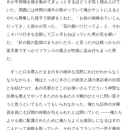
Ｂが手荷物を掻き集めてぎょっとするほどうず高く積み上げて
いた。周囲には仲間の連中が群がっていて俺がテントに入ると
やたら興奮した様子で挨拶をくれた。「お前の相棒出ていくん
だってさ」と誰かが言った。「花の都パリだってよ」と、それ
こそパリ行きを志願して三ヶ月もねばっていた男が言を継い
だ。「針の筵の監獄のまちがいだろ」と言ったのは根っからの
楽天家ですっかりフランスの風土が性格に染み付ちまった男
だ。
ずっと口を噤んだままのＢの雄弁な沈黙にわけがわからなく
なりながらも、俺はとっさにＢのこの状況と謎の来訪者の出現
とを結びつけ、あの旦那がどこのお偉いさんでどういう神聖な
任務を携えてやってきたのかをあのスズ帽のひとりに問い質そ
うと思うといてもたってもいられなかった。俺たち以外の分隊
員全員に七日間の休暇が与えられたとは聞いていた ––––俺たち
よりも後に配属されたために俺たちよりも後回しになるはずの
二人だって休暇を取っていた。それでもフランソワ一世七番街