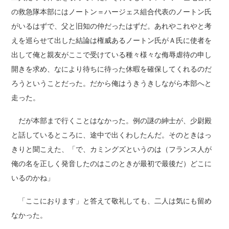
の救急隊本部にはノートン＝ハージェス組合代表のノートン氏
がいるはずで、父と旧知の仲だったはずだ。あれやこれやと考
えを巡らせて出した結論は権威あるノートン氏がＡ氏に使者を
出して俺と親友がここで受けている種々様々な侮辱虐待の申し
開きを求め、なにより待ちに待った休暇を確保してくれるのだ
ろうということだった。だから俺はうきうきしながら本部へと
走った。
だが本部まで行くことはなかった。例の謎の紳士が、少尉殿
と話しているところに、途中で出くわしたんだ。そのときはっ
きりと聞こえた、「で、カミングズというのは（フランス人が
俺の名を正しく発音したのはこのときが最初で最後だ）どこに
いるのかね」
「ここにおります」と答えて敬礼しても、二人は気にも留め
なかった。