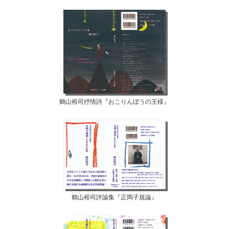
鶴山裕司抒情詩『おこりんぼうの王様』
鶴山裕司評論集『正岡子規論』