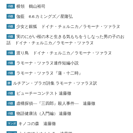
横領 鶴山裕司
小説
伽藍 e.e.カミングズ／星隆弘
小説
少女と銀狐 ドイナ・チェルニカ／ラモーナ・ツァラヌ
小説
実のにがい桜の木と生きる気もちをうしなった男の子のお
小説
話 ドイナ・チェルニカ／ラモーナ・ツァラヌ
渡り鳥 ドイナ・チェルニカ／ラモーナ・ツァラヌ
小説
ラモーナ・ツァラヌ連作短編小説
小説
ラモーナ・ツァラヌ『蓮・十二時』
小説
ルチアン・ブラガ詩集 ラモーナ・ツァラヌ訳
詩
ビューチーコンテスト 遠藤徹
小説
虚構探偵―『三四郎』殺人事件― 遠藤徹
小説
物語健康法（入門編） 遠藤徹
小説
キノコの森 遠藤徹
マンガ