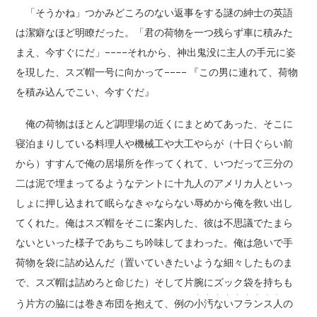
「そうかね」つかみどころのない返事をする謎の紳士の英語
は潔癖なほど明瞭だった。「君の荷物を一つ残らず車に積みた
まえ、今すぐにだ」––––それから、神出鬼没に主人の手元に姿
を現した、スズ帽一号に向かって–––– 『この男に連れて、荷物
を積み込んでこい、今すぐだ』
俺の荷物はほとんど調理場の近くにまとめてあった、そこに
寝泊まりしている料理人や機械工や大工やらが（十日ぐらい前
から）すすんで俺の居場所を作ってくれて、いつだって三分の
二は泥で埋まってるようなテントに十九人のアメリカ人といっ
しょに押し込まれて眠らなきゃならない辱めから俺を救い出し
てくれた。俺はスズ帽をそこに案内した、彼は不思議でたまら
ないといった様子であちこち吟味してまわった。俺は急いで手
荷物を袋に詰め込んだ（置いていきたいような細々したものま
で、スズ帽は詰めろと命じた）そして片腕にズック袋を持ちも
、、、、、、、、、
う片方の脇には巻き布団を抱えて、例の
小汚ないフランス人
の