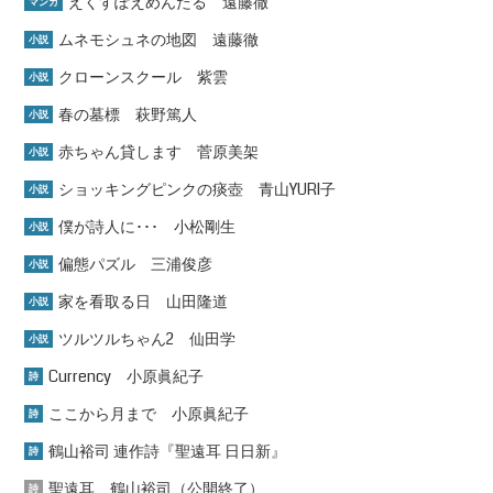
えくすぽえめんたる 遠藤徹
マンガ
ムネモシュネの地図 遠藤徹
小説
クローンスクール 紫雲
小説
春の墓標 萩野篤人
小説
赤ちゃん貸します 菅原美架
小説
ショッキングピンクの痰壺 青山YURI子
小説
僕が詩人に･･･ 小松剛生
小説
偏態パズル 三浦俊彦
小説
家を看取る日 山田隆道
小説
ツルツルちゃん2 仙田学
小説
Currency 小原眞紀子
詩
ここから月まで 小原眞紀子
詩
鶴山裕司 連作詩『聖遠耳 日日新』
詩
聖遠耳 鶴山裕司（公開終了）
詩