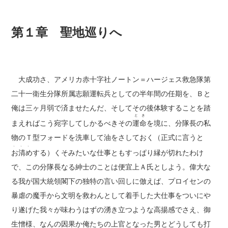
第１章 聖地巡りへ
大成功さ、アメリカ赤十字社ノートン＝ハージェス救急隊第
二十一衛生分隊所属志願運転兵としての半年間の任期を、Ｂと
俺は三ヶ月弱で済ませたんだ、そしてその後体験することを踏
とき
まえればこう宛字してしかるべきその
運命
を境に、分隊長の私
物のＴ型フォードを洗車して油をさしておく（正式に言うと
、、、
お清め
する）くそみたいな仕事ともすっぱり縁が切れたわけ
で、この分隊長なる紳士のことは便宜上Ａ氏としよう。偉大な
る我が国大統領閣下の独特の言い回しに倣えば、プロイセンの
暴虐の魔手から文明を救わんとして着手した大仕事をついにや
り遂げた我々が味わうはずの湧き立つような高揚感でさえ、御
生憎様、なんの因果か俺たちの上官となった男とどうしても打