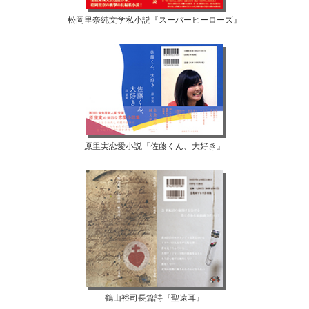
松岡里奈純文学私小説『スーパーヒーローズ』
原里実恋愛小説『佐藤くん、大好き』
鶴山裕司長篇詩『聖遠耳』