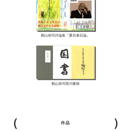
鶴山裕司評論集『夏目漱石論』
鶴山裕司既刊書籍
作品