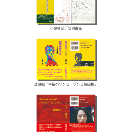
小原眞紀子既刊書籍
遠藤徹『幸福のゾンビ ゾンビ短編集』