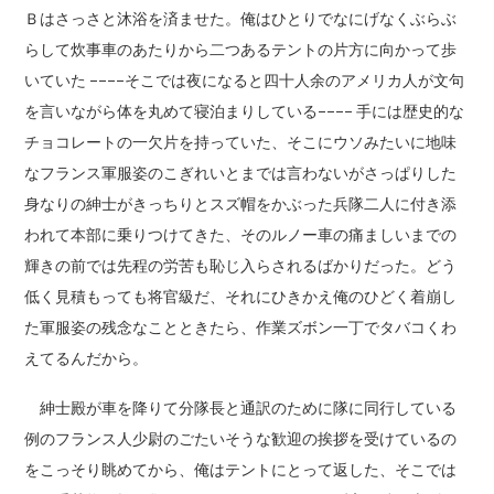
Ｂはさっさと沐浴を済ませた。俺はひとりでなにげなくぶらぶ
らして炊事車のあたりから二つあるテントの片方に向かって歩
いていた ––––そこでは夜になると四十人余のアメリカ人が文句
を言いながら体を丸めて寝泊まりしている–––– 手には歴史的な
チョコレートの一欠片を持っていた、そこにウソみたいに地味
なフランス軍服姿のこぎれいとまでは言わないがさっぱりした
身なりの紳士がきっちりとスズ帽をかぶった兵隊二人に付き添
われて本部に乗りつけてきた、そのルノー車の痛ましいまでの
輝きの前では先程の労苦も恥じ入らされるばかりだった。どう
低く見積もっても将官級だ、それにひきかえ俺のひどく着崩し
た軍服姿の残念なことときたら、作業ズボン一丁でタバコくわ
えてるんだから。
紳士殿が車を降りて分隊長と通訳のために隊に同行している
例のフランス人少尉のごたいそうな歓迎の挨拶を受けているの
をこっそり眺めてから、俺はテントにとって返した、そこでは