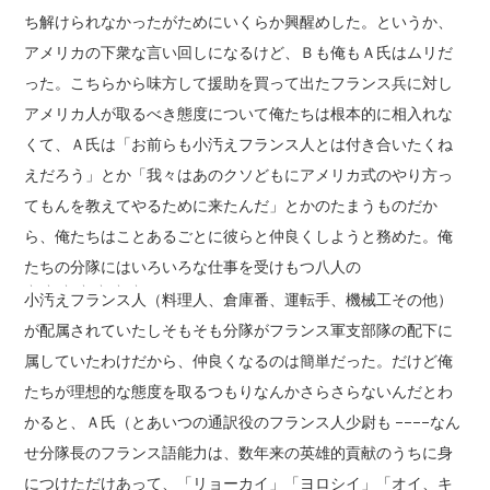
ち解けられなかったがためにいくらか興醒めした。というか、
アメリカの下衆な言い回しになるけど、Ｂも俺もＡ氏はムリだ
った。こちらから味方して援助を買って出たフランス兵に対し
アメリカ人が取るべき態度について俺たちは根本的に相入れな
くて、Ａ氏は「お前らも小汚えフランス人とは付き合いたくね
えだろう」とか「我々はあのクソどもにアメリカ式のやり方っ
てもんを教えてやるために来たんだ」とかのたまうものだか
ら、俺たちはことあるごとに彼らと仲良くしようと務めた。俺
たちの分隊にはいろいろな仕事を受けもつ八人の
、、、、、、、
小汚えフランス人
（料理人、倉庫番、運転手、機械工その他）
が配属されていたしそもそも分隊がフランス軍支部隊の配下に
属していたわけだから、仲良くなるのは簡単だった。だけど俺
たちが理想的な態度を取るつもりなんかさらさらないんだとわ
かると、Ａ氏（とあいつの通訳役のフランス人少尉も ––––なん
せ分隊長のフランス語能力は、数年来の英雄的貢献のうちに身
につけただけあって、「リョーカイ」「ヨロシイ」「オイ、キ