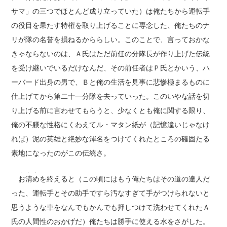
サマ」の三つでほとんど成り立っていた）は俺たちから運転手
の役目を果たす特権を取り上げることに専念した、俺たちのナ
リが隊の名誉を損ねるかららしい。このことで、言っておかな
きゃならないのは、Ａ氏はただ前任の分隊長が作り上げた伝統
を受け継いでいるだけなんだ、その前任者はＰ氏とかいう、ハ
ーバード出身の男で、Ｂと俺の生活を見事に悲惨極まるものに
仕上げてから第二十一分隊を去っていった。このいやな話を切
り上げる前に言わせてもらうと、少なくとも俺に関する限り、
俺の不躾な性格にくわえてル・マタン紙が（記憶違いじゃなけ
れば）泥の英雄と絶妙な渾名をつけてくれたところの確固たる
素地になったのがこの伝統さ。
、、、
お清め
を終えると（この頃にはもう俺たちはその道の達人だ
った、運転手とその助手ですら汚なすぎて手がつけられないと
思うような車をなんでもかんでも押しつけて洗わせてくれたＡ
氏の人間性のおかげだ）俺たちは勝手に使える水をさがした。