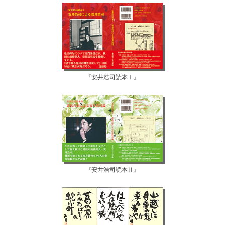
『安井浩司読本Ⅰ』
『安井浩司読本Ⅱ』