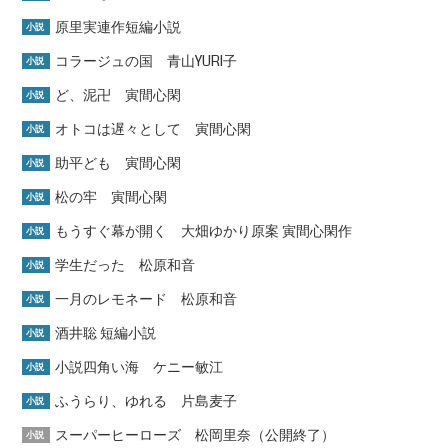
原里実連作短編小説
小説
コラージュの国 青山YURI子
小説
ど、泥卍 寅間心閑
小説
オトコは遅々として 寅間心閑
小説
助平ども 寅間心閑
小説
松の牢 寅間心閑
小説
もうすぐ幕が開く 大畑ゆかり原案 寅間心閑作
小説
学生だった 松原和音
小説
一月のレモネード 松原和音
小説
酒井聡 短編小説
小説
小説四角い海 ケニー敏江
小説
ふうらり、ゆれる 片島麦子
小説
スーパーヒーローズ 松岡里奈（公開終了）
小説