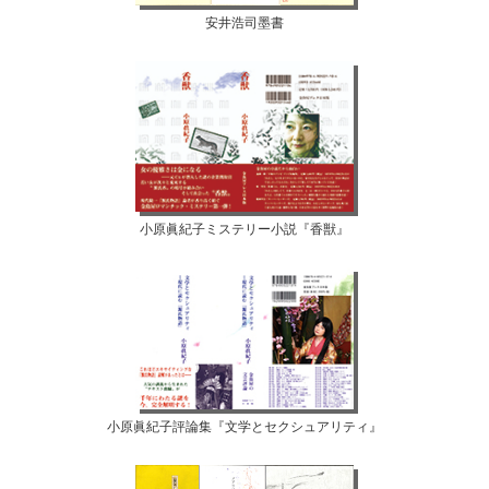
安井浩司墨書
小原眞紀子ミステリー小説『香獣』
小原眞紀子評論集『文学とセクシュアリティ』