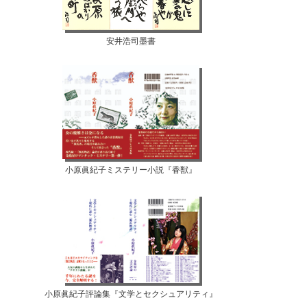
安井浩司墨書
小原眞紀子ミステリー小説『香獣』
小原眞紀子評論集『文学とセクシュアリティ』