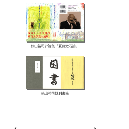
鶴山裕司評論集『夏目漱石論』
鶴山裕司既刊書籍