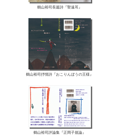
鶴山裕司長篇詩『聖遠耳』
鶴山裕司抒情詩『おこりんぼうの王様』
鶴山裕司評論集『正岡子規論』