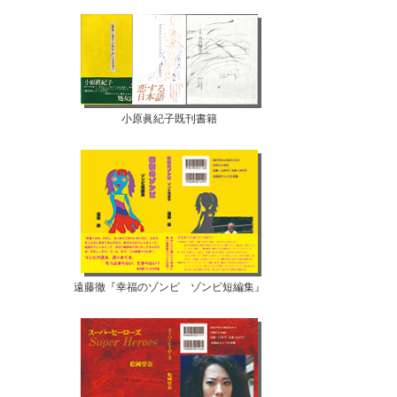
小原眞紀子既刊書籍
遠藤徹『幸福のゾンビ ゾンビ短編集』