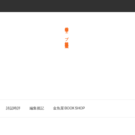
総合文学ウェブ情報誌 文学金魚
詩誌時評
編集後記
金魚屋 BOOK SHOP