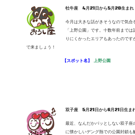
牡牛座 4
月21
日から5
月20
生まれ
今月は大きな話がきそうなので気合
「上野公園」です。十数年前までは
りにくかったエリアもあったのです
で来ましょう！
【スポット名】
上野公園
双子座 5
月21
日から6
月21
日生ま
最近、なんだかパッとしない双子座
に懐かしいデング熱での公園封鎖も