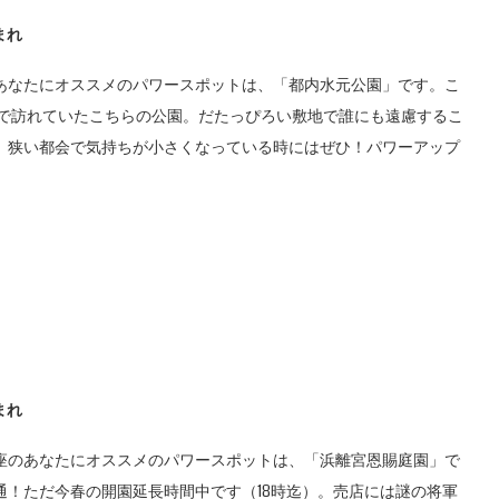
まれ
あなたにオススメのパワースポットは、「都内水元公園」です。こ
」で訪れていたこちらの公園。だたっぴろい敷地で誰にも遠慮するこ
。狭い都会で気持ちが小さくなっている時にはぜひ！パワーアップ
まれ
座のあなたにオススメのパワースポットは、「浜離宮恩賜庭園」で
通！ただ今春の開園延長時間中です（18時迄）。売店には謎の将軍