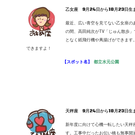
乙女座 9
月24
日から10
月23
日生
最近、広い青空を見てない乙女座の
の間、高田純次がTV「じゅん散歩
となく紙飛行機や凧揚げができます
できますよ！
【スポット名】
都立水元公園
天秤座 9月24日から10月23日生
新年度に向けて心機一転したい天秤
す。工事中だったお伝い橋も無事開