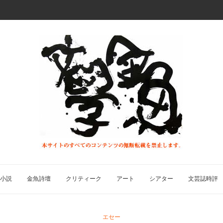
小説
金魚詩壇
クリティーク
アート
シアター
文芸誌時評
エセー