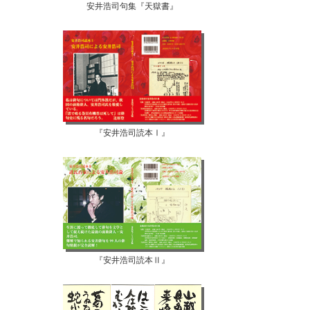
安井浩司句集『天獄書』
『安井浩司読本Ⅰ』
『安井浩司読本Ⅱ』