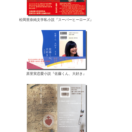
松岡里奈純文学私小説『スーパーヒーローズ』
原里実恋愛小説『佐藤くん、大好き』