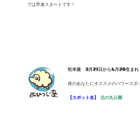
では早速スタートです！
牡羊座 3
月21
日から4
月20
生まれ
座のあなたにオススメのパワースポ
【スポット名】
北の丸公園