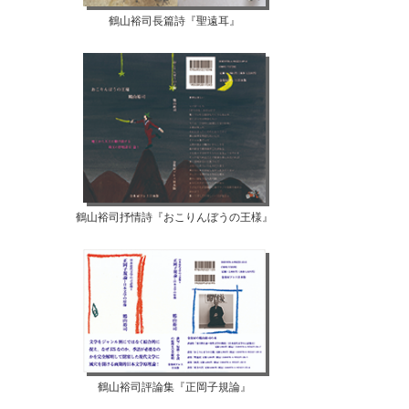
鶴山裕司長篇詩『聖遠耳』
鶴山裕司抒情詩『おこりんぼうの王様』
鶴山裕司評論集『正岡子規論』