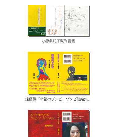
小原眞紀子既刊書籍
遠藤徹『幸福のゾンビ ゾンビ短編集』