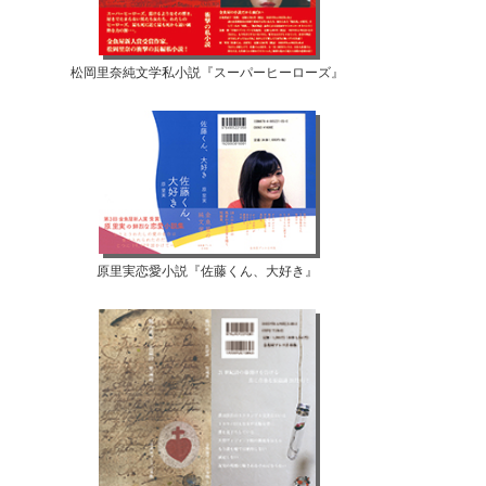
松岡里奈純文学私小説『スーパーヒーローズ』
原里実恋愛小説『佐藤くん、大好き』