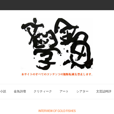
小説
金魚詩壇
クリティーク
アート
シアター
文芸誌時評
INTERVIEW OF GOLD FISHES