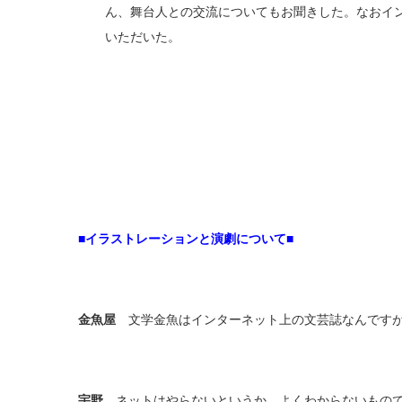
ん、舞台人との交流についてもお聞きした。なおイ
いただいた。
■イラストレーションと演劇について■
金魚屋
文学金魚はインターネット上の文芸誌なんですが
宇野
ネットはやらないというか、よくわからないもので