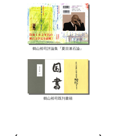
鶴山裕司評論集『夏目漱石論』
鶴山裕司既刊書籍