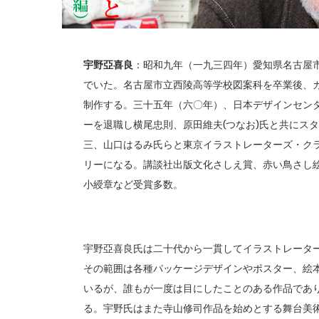
宇野亞喜良
：昭和九年（一九三四年）愛知県名古屋
でいた。名古屋市立西陵高等学校図案科を卒業後、
制作する。三十五年（六〇年）、日本デザインセン
ーを退職し横尾忠則、原田維夫(つなお)氏と共にス
三、山口はるみ氏らと東京イラストレーターズ・ク
リーになる。講談社出版文化さしえ賞、赤い鳥さし
小綬章など受賞多数。
宇野亞喜良氏は二十代から一貫してイラストレータ
その範囲は各種パッケージデザインやポスター、絵
いるが、誰もが一度は目にしたことのある作品であ
る。宇野氏はまた寺山修司作品を始めとする舞台美