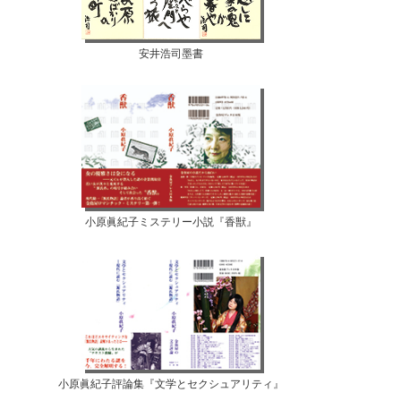
安井浩司墨書
小原眞紀子ミステリー小説『香獣』
小原眞紀子評論集『文学とセクシュアリティ』