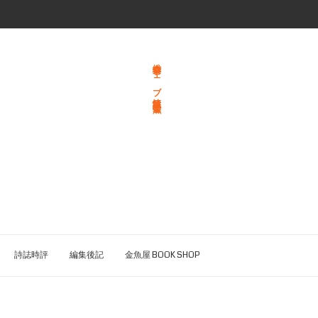
総合文学ウェブ情報誌 文学金魚
詩誌時評
編集後記
金魚屋 BOOK SHOP