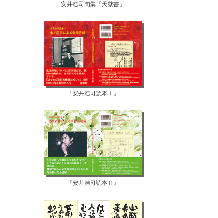
安井浩司句集『天獄書』
『安井浩司読本Ⅰ』
『安井浩司読本Ⅱ』