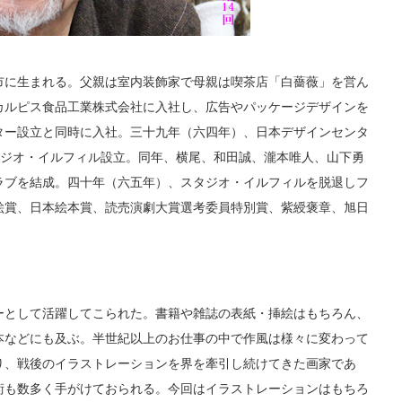
市に生まれる。父親は室内装飾家で母親は喫茶店「白薔薇」を営ん
カルピス食品工業株式会社に入社し、広告やパッケージデザインを
ター設立と同時に入社。三十九年（六四年）、日本デザインセンタ
タジオ・イルフィル設立。同年、横尾、和田誠、瀧本唯人、山下勇
ラブを結成。四十年（六五年）、スタジオ・イルフィルを脱退しフ
絵賞、日本絵本賞、読売演劇大賞選考委員特別賞、紫綬褒章、旭日
ーとして活躍してこられた。書籍や雑誌の表紙・挿絵はもちろん、
本などにも及ぶ。半世紀以上のお仕事の中で作風は様々に変わって
り、戦後のイラストレーションを界を牽引し続けてきた画家であ
術も数多く手がけておられる。今回はイラストレーションはもちろ