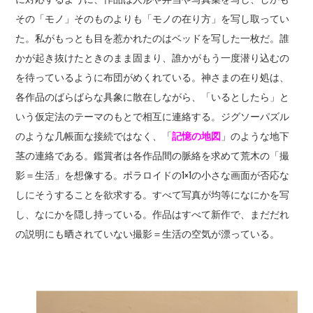
その「モノ」そのものよりも「モノの在り方」を写し取ってい
た。私がもっとも目を惹かれたのはベッドを写した一枚だ。誰
かが起き抜けたときのまま固まり、誰かがもう一度潜り込むの
を待っているように布団がめくれている。神さまの在り処は、
各作品のばらばらな具象に散在しながら、「いるとしたら」と
いう仮定法のテーマのもとで相互に連絡する。ジグソーパズル
のような几帳面な接続ではなく、「
記憶の地図
」のような地下
茎の連絡である。鑑賞者は各作品間の脈絡を求めて荒木の「撮
影＝生活」を想像する。ポラロイドの1×1の小さな画面が否応な
しにそうすることを欲求する。すべて写真が均等になにかを写
し、なにかを隠し持っている。作品はすべて新作で、まだだれ
の説明にも晒されていない撮影＝生活の空気が漂っている。