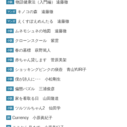
物語健康法（入門編） 遠藤徹
小説
キノコの森 遠藤徹
マンガ
えくすぽえめんたる 遠藤徹
マンガ
ムネモシュネの地図 遠藤徹
小説
クローンスクール 紫雲
小説
春の墓標 萩野篤人
小説
赤ちゃん貸します 菅原美架
小説
ショッキングピンクの痰壺 青山YURI子
小説
僕が詩人に･･･ 小松剛生
小説
偏態パズル 三浦俊彦
小説
家を看取る日 山田隆道
小説
ツルツルちゃん2 仙田学
小説
Currency 小原眞紀子
詩