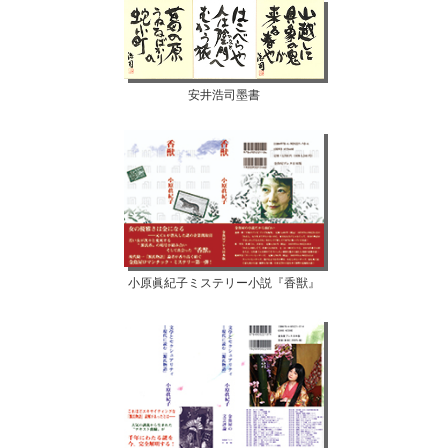
安井浩司墨書
小原眞紀子ミステリー小説『香獣』