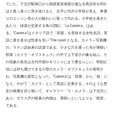
ていた。下北沢駅南口から雑貨屋居酒屋が連なる商店街を10分
ほど真っ直ぐに突き抜けると、左手に代沢小学校が見え、車通
りのエンジン音が人の賑わいに取って代わる。小学校を過ぎた
あたり、緑道が交差する角の2階に「La Camera」はあ
る。’Camera’はイタリア語で「部屋」を意味する女性名詞、英
語に置き直せば性差を失い’The room’となる。カメラ＝写真機
の、ラテン語由来の語源である。小さな穴を通った光が薄暗い
部屋（カメラ・オブスキュラ）の中で上下逆さの像を結ぶ。そ
の現象の発見は古代中国やギリシャにまで遡るらしい。18世紀
頃には持ち運びできる小型のカメラ・オブスキュラが発明さ
れ、写真機の原型となった。’Camera’は「部屋」から「箱」に
なり、やがて「カメラ」として英語に定着する。そのような歴
史の積層を切り裂いて、ギャラリー「ラ・カメラ」は下北沢に
あり、ガラス戸の暗幕の内側は、薄暗いというよりも「暗室」
である。