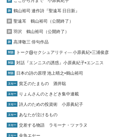
ここから月まで 小原眞紀子
詩
鶴山裕司 連作詩『聖遠耳 日日新』
詩
聖遠耳 鶴山裕司（公開終了）
詩
羽沢 鶴山裕司（公開終了）
詩
高津敬三 俳句作品
詩
トーク@セクシュアリティ― 小原眞紀×三浦俊彦
対話
対話『エンニスの誘惑』小原眞紀子×エンニス
対話
日本の詩の原理 池上晴之×鶴山裕司
対話
貧乏のたまもの 酒井聡
エセー
りょんさんのときどき集中連載
エセー
詩人のための投資術 小原眞紀子
エセー
あなたが泣けるもの
エセー
交差する物語 ラモーナ・ツァラヌ
エセー
金魚エセー
エセー