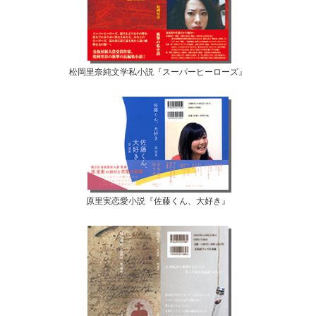
松岡里奈純文学私小説『スーパーヒーローズ』
原里実恋愛小説『佐藤くん、大好き』