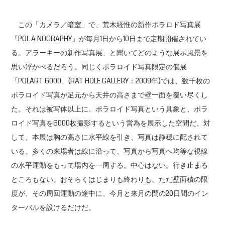
この「カメラ／暗室」で、荒木経惟の新作ポラロド写真展
「POL A NOGRAPHY」が毎月1日から10日まで定期開催されてい
る。アラーキーの新作写真展、と聞いてどのような展示風景を
思い浮かべるだろう。同じくポラロイド写真限定の個展
「POLART 6000」(RAT HOLE GALLERY：2009年)では、数千枚の
ポラロイド写真が足元から天井の高さまで壁一面を覆い尽くし
た。それは被写体以上に、ポラロイド写真という具象と、ポラ
ロイド写真を6000枚撮影するという営為を展示した空間だ。対
して、本展は胸の高さに水平線を引き、写真は静穏に配されて
いる。多くの来場者は線に沿って、写真から写真へ均等な視線
の水平運動をもって場内を一周する。中心はない。行き止まる
ところもない。おそらくはじまりも終わりも。ただ壁面積の限
度が、その周回運動の途中に、今月と来月の間の20日間のイン
ターバルを設けるだけだ。