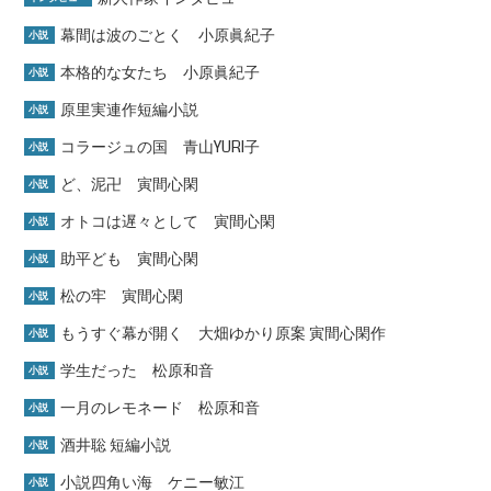
幕間は波のごとく 小原眞紀子
小説
本格的な女たち 小原眞紀子
小説
原里実連作短編小説
小説
コラージュの国 青山YURI子
小説
ど、泥卍 寅間心閑
小説
オトコは遅々として 寅間心閑
小説
助平ども 寅間心閑
小説
松の牢 寅間心閑
小説
もうすぐ幕が開く 大畑ゆかり原案 寅間心閑作
小説
学生だった 松原和音
小説
一月のレモネード 松原和音
小説
酒井聡 短編小説
小説
小説四角い海 ケニー敏江
小説