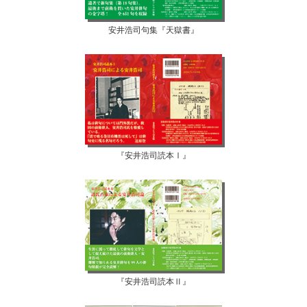
安井浩司句集『天獄書』
『安井浩司読本Ⅰ』
『安井浩司読本Ⅱ』