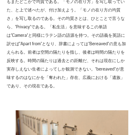
もまたどこかで均質である。「モノの在り方」を写し取ってい
た、と上で述べたが、付け加えよう。「モノの在り方の均質
さ」を写し取るのである。その均質さとは、ひとことで言うな
ら、’Privacy’である。「私生活」を意味するこの単語
は’Camera’と同様にラテン語の語源を持つ。その語義を英語に
訳せば’Apart from’となり、辞書によっては’Bereaved’の意も加
えられる。前者は空間の隔たりを指し、後者は時間の隔たりを
反映する。時間の隔たりは過去との距離だ、それは現在にしか
実存しえない生者によってしか観測できない。’bereaved’が意
味するのはなにかを「奪われた」存在、広義における「遺族」
であり、その現在である。