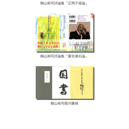
鶴山裕司評論集『正岡子規論』
鶴山裕司評論集『夏目漱石論』
鶴山裕司既刊書籍