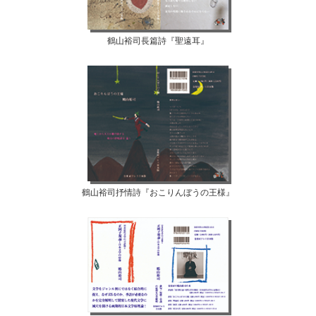
鶴山裕司長篇詩『聖遠耳』
鶴山裕司抒情詩『おこりんぼうの王様』