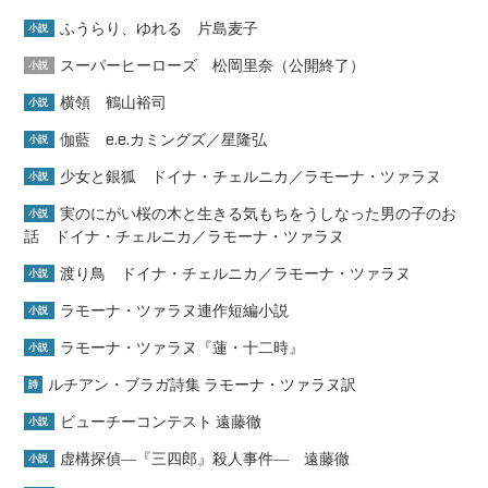
ふうらり、ゆれる 片島麦子
小説
スーパーヒーローズ 松岡里奈（公開終了）
小説
横領 鶴山裕司
小説
伽藍 e.e.カミングズ／星隆弘
小説
少女と銀狐 ドイナ・チェルニカ／ラモーナ・ツァラヌ
小説
実のにがい桜の木と生きる気もちをうしなった男の子のお
小説
話 ドイナ・チェルニカ／ラモーナ・ツァラヌ
渡り鳥 ドイナ・チェルニカ／ラモーナ・ツァラヌ
小説
ラモーナ・ツァラヌ連作短編小説
小説
ラモーナ・ツァラヌ『蓮・十二時』
小説
ルチアン・ブラガ詩集 ラモーナ・ツァラヌ訳
詩
ビューチーコンテスト 遠藤徹
小説
虚構探偵―『三四郎』殺人事件― 遠藤徹
小説