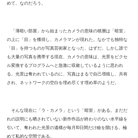
めて、なのだろう。
「薄暗い部屋」から始まったカメラの意味の積層は「暗室」
の上に「目」を獲得し、カメラマンが現れた。なかでも独特な
「目」を持つものが写真芸術家となった、はずだ。しかし誰で
も大量の写真を携帯する現在、カメラの意味は、光景をピクセ
ル変換するプログラムへと急激に収斂しているように思われ
る。光景は奪われているのに、写真はまるで自己増殖し、共有
され、ネットワークの空白を埋め尽くす埋め草のようだ。
そんな現在に「ラ・カメラ」という「暗室」がある。まだだ
れの説明にも晒されていない新作作品が終わりのない水平線を
引いて、奪われた光景の遺構が毎月10日間だけ瞼を開ける。極
めて私的な空間である。