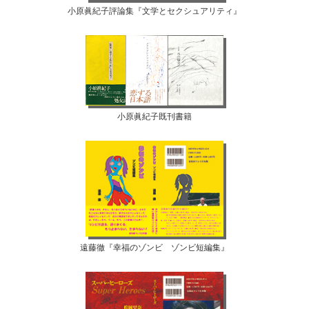
小原眞紀子評論集『文学とセクシュアリティ』
小原眞紀子既刊書籍
遠藤徹『幸福のゾンビ ゾンビ短編集』