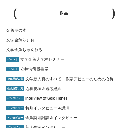
作品
金魚屋の本
文学金魚らじお
文学金魚ちゃんねる
文学金魚大学校セミナー
イベント
安井浩司墨書展
イベント
文学新人賞のすべて―作家デビューのための心得
金魚屋新人賞
応募要項＆選考経緯
金魚屋新人賞
Interview of Gold Fishes
インタビュー
特別インタビュー＆講演
インタビュー
金魚詩壇討議＆インタビュー
インタビュー
新人作家インタビュー
インタビュー