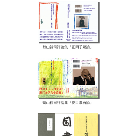
鶴山裕司評論集『正岡子規論』
鶴山裕司評論集『夏目漱石論』