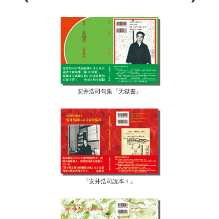
安井浩司句集『天獄書』
『安井浩司読本Ⅰ』