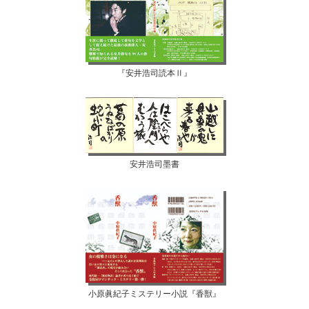
『安井浩司読本Ⅱ』
安井浩司墨書
小原眞紀子ミステリー小説『香獣』