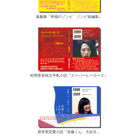
遠藤徹『幸福のゾンビ ゾンビ短編集』
松岡里奈純文学私小説『スーパーヒーローズ』
原里実恋愛小説『佐藤くん、大好き』