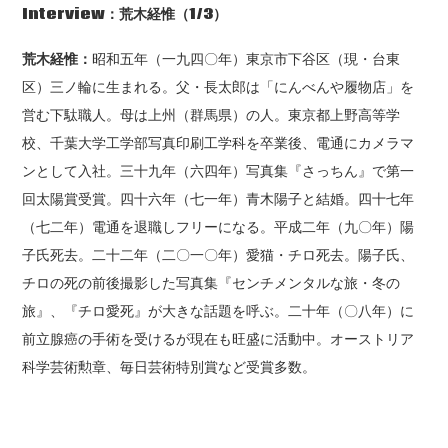
Interview：荒木経惟
（1/3）
荒木経惟：
昭和五年（一九四〇年）東京市下谷区（現・台東
区）三ノ輪に生まれる。父・長太郎は「にんべんや履物店」を
営む下駄職人。母は上州（群馬県）の人。東京都上野高等学
校、千葉大学工学部写真印刷工学科を卒業後、電通にカメラマ
ンとして入社。三十九年（六四年）写真集『さっちん』で第一
回太陽賞受賞。四十六年（七一年）青木陽子と結婚。四十七年
（七二年）電通を退職しフリーになる。平成二年（九〇年）陽
子氏死去。二十二年（二〇一〇年）愛猫・チロ死去。陽子氏、
チロの死の前後撮影した写真集『センチメンタルな旅・冬の
旅』、『チロ愛死』が大きな話題を呼ぶ。二十年（〇八年）に
前立腺癌の手術を受けるが現在も旺盛に活動中。オーストリア
科学芸術勲章、毎日芸術特別賞など受賞多数。