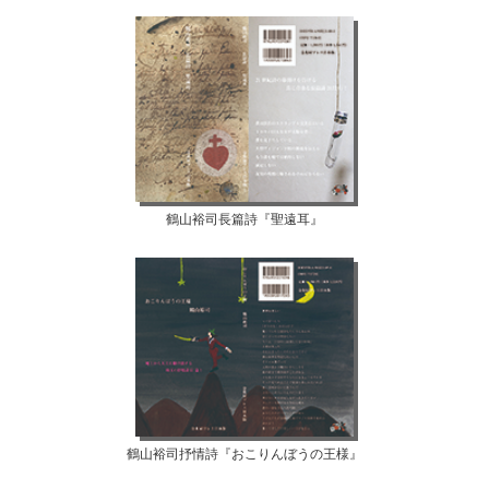
鶴山裕司長篇詩『聖遠耳』
鶴山裕司抒情詩『おこりんぼうの王様』