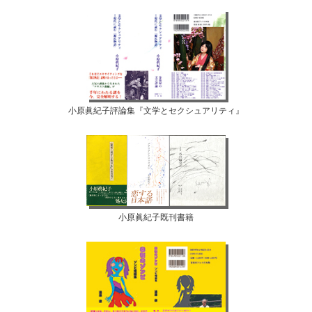
小原眞紀子評論集『文学とセクシュアリティ』
小原眞紀子既刊書籍