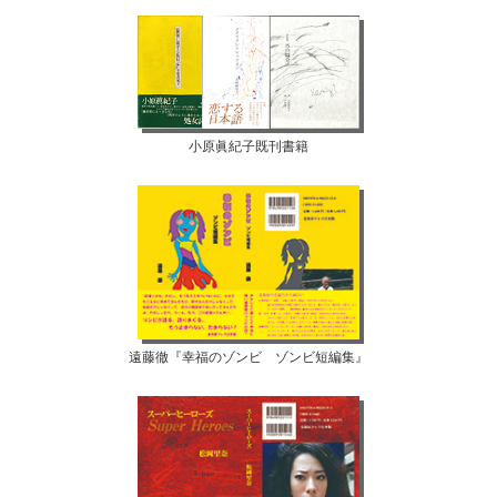
小原眞紀子既刊書籍
遠藤徹『幸福のゾンビ ゾンビ短編集』