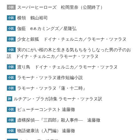
スーパーヒーローズ 松岡里奈（公開終了）
小説
横領 鶴山裕司
小説
伽藍 e.e.カミングズ／星隆弘
小説
少女と銀狐 ドイナ・チェルニカ／ラモーナ・ツァラヌ
小説
実のにがい桜の木と生きる気もちをうしなった男の子のお
小説
話 ドイナ・チェルニカ／ラモーナ・ツァラヌ
渡り鳥 ドイナ・チェルニカ／ラモーナ・ツァラヌ
小説
ラモーナ・ツァラヌ連作短編小説
小説
ラモーナ・ツァラヌ『蓮・十二時』
小説
ルチアン・ブラガ詩集 ラモーナ・ツァラヌ訳
詩
ビューチーコンテスト 遠藤徹
小説
虚構探偵―『三四郎』殺人事件― 遠藤徹
小説
物語健康法（入門編） 遠藤徹
小説