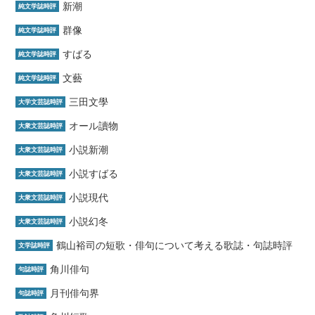
新潮
純文学誌時評
群像
純文学誌時評
すばる
純文学誌時評
文藝
純文学誌時評
三田文學
大学文芸誌時評
オール讀物
大衆文芸誌時評
小説新潮
大衆文芸誌時評
小説すばる
大衆文芸誌時評
小説現代
大衆文芸誌時評
小説幻冬
大衆文芸誌時評
鶴山裕司の短歌・俳句について考える歌誌・句誌時評
文学誌時評
角川俳句
句誌時評
月刊俳句界
句誌時評