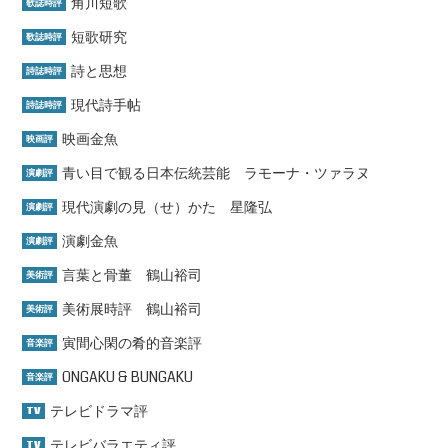
角川短歌
歌誌時評
短歌研究
歌誌時評
詩と思想
詩誌時評
現代詩手帖
詩誌時評
映画金魚
映画評
青い目で観る日本伝統芸能 ラモーナ・ツァラヌ
演劇評
現代演劇の見（せ）かた 星隆弘
演劇評
演劇金魚
演劇評
言葉と骨董 鶴山裕司
美術評
美術展時評 鶴山裕司
美術評
寅間心閑の肴的音楽評
音楽評
ONGAKU & BUNGAKU
音楽評
テレビドラマ評
TV
テレビバラエティ評
TV