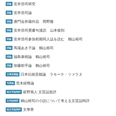
安井浩司研究
詩論
安井浩司論
詩論
唐門会所蔵作品 岡野隆
詩論
安井浩司墨書句漫読 山本俊則
詩論
安井浩司参加初期同人誌を読む 鶴山裕司
詩論
馬場あき子論 鶴山裕司
詩論
福島泰樹論 鶴山裕司
詩論
加藤郁乎論 鶴山裕司
詩論
日本伝統芸能論 ラモーナ・ツァラヌ
古典芸能論
荒木経惟論
写真論
萩野篤人 文芸誌批評
純文学誌時評
鶴山裕司の小説について考える文芸誌時評
文学誌時評
文學界
純文学誌時評