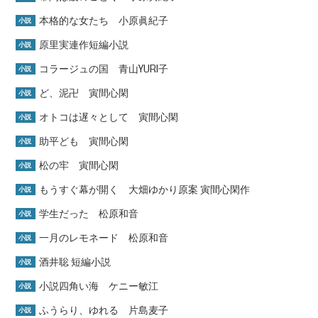
本格的な女たち 小原眞紀子
小説
原里実連作短編小説
小説
コラージュの国 青山YURI子
小説
ど、泥卍 寅間心閑
小説
オトコは遅々として 寅間心閑
小説
助平ども 寅間心閑
小説
松の牢 寅間心閑
小説
もうすぐ幕が開く 大畑ゆかり原案 寅間心閑作
小説
学生だった 松原和音
小説
一月のレモネード 松原和音
小説
酒井聡 短編小説
小説
小説四角い海 ケニー敏江
小説
ふうらり、ゆれる 片島麦子
小説