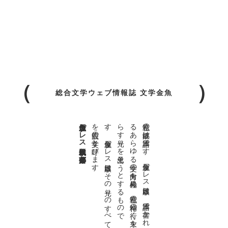
総合文学ウェブ情報誌 文学金魚
金魚屋プレス日本版代表 齋藤都
。
私達の
故郷は
日本語で
す
。
金魚屋プ
レ
ス
日本版は
、
日本語で
書か
れ
る
あ
ら
ゆ
る
文学の
方向を
見極め
、
私達の
精神の
行く
末を
照
ら
す
光り
を
見出そ
う
と
す
る
も
の
で
す
。
金魚屋プ
レ
ス
日本版は
そ
の
光り
の
す
べ
て
を
広義の
文学と
呼び
ま
す