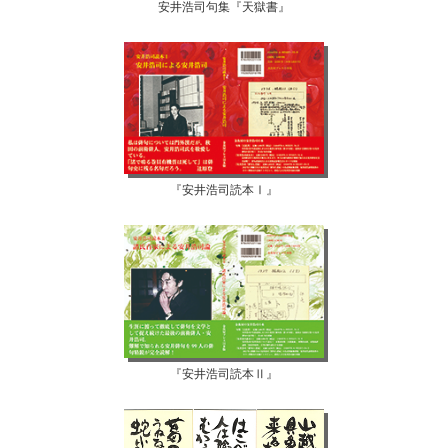
安井浩司句集『天獄書』
『安井浩司読本Ⅰ』
『安井浩司読本Ⅱ』