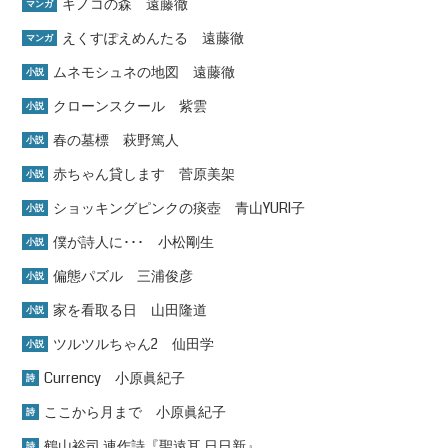
キノコの森 遠藤徹
マンガ
えくすぽえめんたる 遠藤徹
マンガ
ムネモシュネの地図 遠藤徹
小説
クローンスクール 紫雲
小説
春の墓標 萩野篤人
小説
赤ちゃん貸します 菅原美架
小説
ショッキングピンクの痰壺 青山YURI子
小説
僕が詩人に･･･ 小松剛生
小説
偏態パズル 三浦俊彦
小説
家を看取る日 山田隆道
小説
ツルツルちゃん2 仙田学
小説
Currency 小原眞紀子
詩
ここから月まで 小原眞紀子
詩
鶴山裕司 連作詩『聖遠耳 日日新』
詩