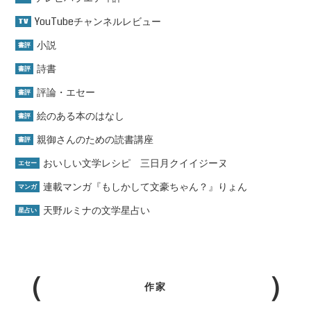
YouTubeチャンネルレビュー
TV
小説
書評
詩書
書評
評論・エセー
書評
絵のある本のはなし
書評
親御さんのための読書講座
書評
おいしい文学レシピ 三日月クイイジーヌ
エセー
連載マンガ『もしかして文豪ちゃん？』りょん
マンガ
天野ルミナの文学星占い
星占い
作家