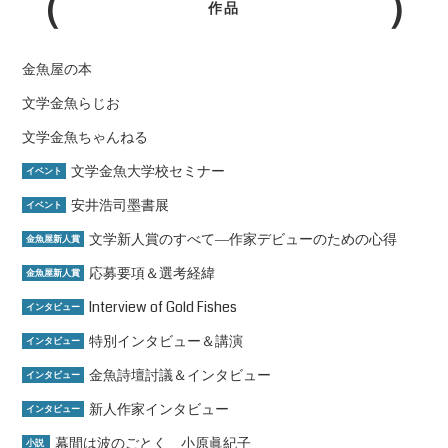
作品
金魚屋の本
文学金魚らじお
文学金魚ちゃんねる
文学金魚大学校セミナー
イベント
安井浩司墨書展
イベント
文学新人賞のすべて―作家デビューのための心得
金魚屋新人賞
応募要項＆選考経緯
金魚屋新人賞
Interview of Gold Fishes
インタビュー
特別インタビュー＆講演
インタビュー
金魚詩壇討議＆インタビュー
インタビュー
新人作家インタビュー
インタビュー
幕間は波のごとく 小原眞紀子
小説