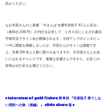
読みください。
なお市原さんのご著書 『やまんば 女優市原悦子 43 人と語る』
（春秋社 2310 円） の刊行を記念して、１月４日にくまざわ書店
宇都宮店でサイン会が開催されます。今回アップのインタビュ
ー中に図版を掲載しましたが、市原さんのサインは素敵です
よ。先着 200 名と人数に限りがありますが、生市原さんにお会
いになれるチャンスです。素敵な女優さんですから、お近くの
皆様はぜひ足をお運びください。
■ Interview of gold fishes 第 9 回 『市原悦子 果てしな
い演技への旅 （後編） 』 slide share 版 ■