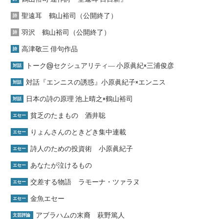
聖遠耳 鶴山裕司（公開終了）
詩
羽沢 鶴山裕司（公開終了）
詩
高津敬三 俳句作品
詩
トーク@セクシュアリティ― 小原眞紀×三浦俊彦
対話
対話『エンニスの誘惑』小原眞紀子×エンニス
対話
日本の詩の原理 池上晴之×鶴山裕司
対話
貧乏のたまもの 酒井聡
エセー
りょんさんのときどき集中連載
エセー
詩人のための投資術 小原眞紀子
エセー
あなたが泣けるもの
エセー
交差する物語 ラモーナ・ツァラヌ
エセー
金魚エセー
エセー
アブラハムの末裔 萩野篤人
文芸評論