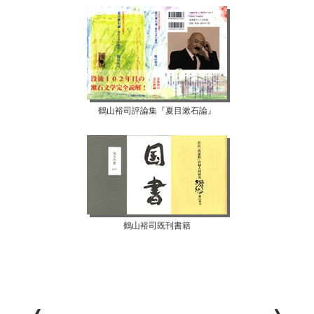
鶴山裕司評論集『夏目漱石論』
鶴山裕司既刊書籍