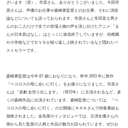
ざいます （笑）。市原さん、ありがとうございました。今回市
原さんは、声優のお仕事や森崎東監督とのお仕事、それに演技
論などについても語っておられます。市原さんと常田富士男さ
んのお二人だけで全ての登場人物の声を演じ分けたアニメ 『ま
んが日本昔ばなし』 はとっくに放送終了していますが、幼稚園
や小学校などでＤＶＤが繰り返し上映されているなど隠れたベ
ストセラーです。
森崎東監督は今年 87 歳におなりになり、昨年 2013 年に新作
『ペコロスの母に会いに行く』 をお撮りになりました。市原さ
んは 『喜劇 女売り出します』 （1972年） に主演されるなど、多
くの森崎作品に出演されています。森崎監督については、『ペ
コロスの母に会いに行く』 の公開後にＮＨＫさんで特集番組も
放映されました。金魚屋のインタビューでは、主演女優さんの
側から見た監督の人柄と作品の魅力が語られています。ぜひお