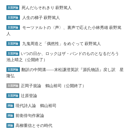
死んだらそれきり 萩野篤人
文芸評論
人生の梯子 萩野篤人
文芸評論
モーツァルトの〈声〉、裏声で応えた小林秀雄 萩野篤
文芸評論
人
九鬼周造と「偶然性」をめぐって 萩野篤人
文芸評論
いつの日か、ロックはザ・バンドのものとなるだろう
文芸評論
池上晴之（公開終了）
翻訳の中間溝――末松謙澄英訳『源氏物語』戻し訳 星
文芸評論
隆弘
正岡子規論 鶴山裕司（公開終了）
文芸評論
辻原登論
文芸評論
現代詩人論 鶴山裕司
詩論
前衛俳句作家論
詩論
高柳重信とその時代
詩論