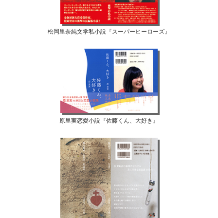
松岡里奈純文学私小説『スーパーヒーローズ』
原里実恋愛小説『佐藤くん、大好き』