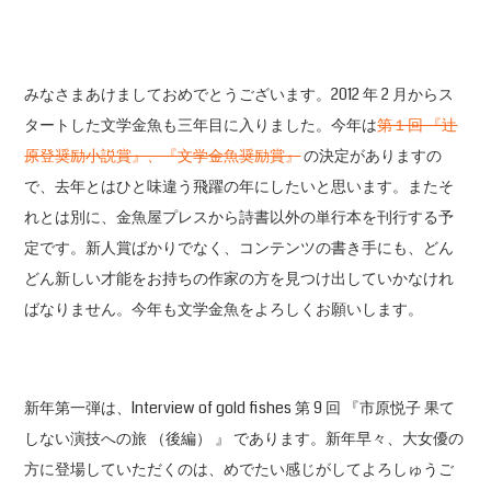
みなさまあけましておめでとうございます。2012 年 2 月からス
タートした文学金魚も三年目に入りました。今年は
第１回 『辻
原登奨励小説賞』、『文学金魚奨励賞』
の決定がありますの
で、去年とはひと味違う飛躍の年にしたいと思います。またそ
れとは別に、金魚屋プレスから詩書以外の単行本を刊行する予
定です。新人賞ばかりでなく、コンテンツの書き手にも、どん
どん新しい才能をお持ちの作家の方を見つけ出していかなけれ
ばなりません。今年も文学金魚をよろしくお願いします。
新年第一弾は、Interview of gold fishes 第 9 回 『市原悦子 果て
しない演技への旅 （後編） 』 であります。新年早々、大女優の
方に登場していただくのは、めでたい感じがしてよろしゅうご