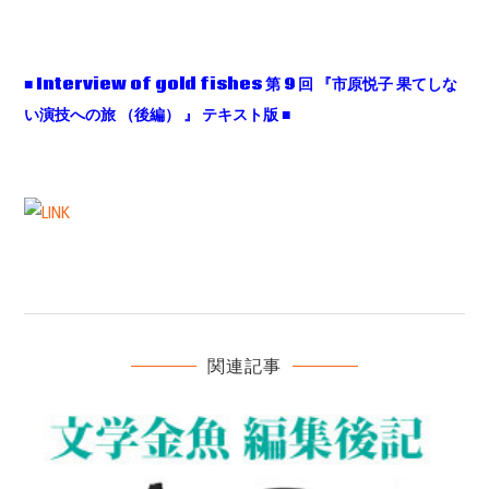
■ Interview of gold fishes 第 9 回 『市原悦子 果てしな
い演技への旅 （後編） 』 テキスト版 ■
関連記事