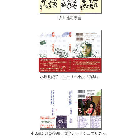
安井浩司墨書
小原眞紀子ミステリー小説『香獣』
小原眞紀子評論集『文学とセクシュアリティ』