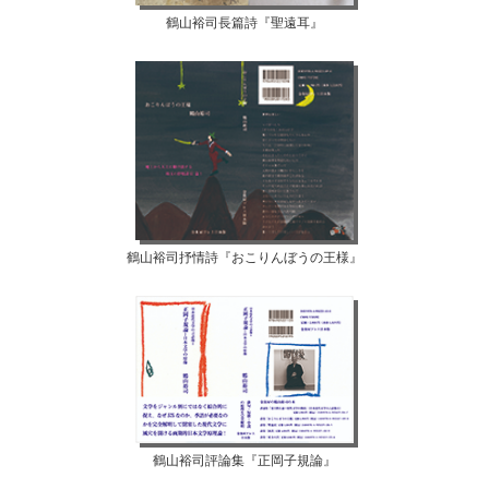
鶴山裕司長篇詩『聖遠耳』
鶴山裕司抒情詩『おこりんぼうの王様』
鶴山裕司評論集『正岡子規論』