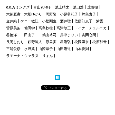
e.e.カミングズ
青山YURI子
池上晴之
池田浩
遠藤徹
大篠夏彦
大畑ゆかり
岡野隆
小原眞紀子
片島麦子
金井純
ケニー敏江
小松剛生
酒井聡
佐藤知恵子
紫雲
菅原美架
仙田学
高島秋穂
高津敬三
ドイナ・チェルニカ
谷輪洋一
田山了一
鶴山裕司
露津まりい
寅間心閑
長岡しおり
萩野篤人
原里実
星隆弘
松岡里奈
松原和音
三浦俊彦
水野翼
山際恭子
山田隆道
山本俊則
ラモーナ・ツァラヌ
りょん