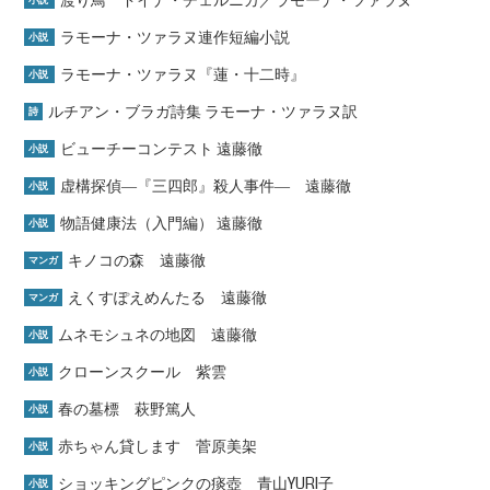
渡り鳥 ドイナ・チェルニカ／ラモーナ・ツァラヌ
小説
ラモーナ・ツァラヌ連作短編小説
小説
ラモーナ・ツァラヌ『蓮・十二時』
小説
ルチアン・ブラガ詩集 ラモーナ・ツァラヌ訳
詩
ビューチーコンテスト 遠藤徹
小説
虚構探偵―『三四郎』殺人事件― 遠藤徹
小説
物語健康法（入門編） 遠藤徹
小説
キノコの森 遠藤徹
マンガ
えくすぽえめんたる 遠藤徹
マンガ
ムネモシュネの地図 遠藤徹
小説
クローンスクール 紫雲
小説
春の墓標 萩野篤人
小説
赤ちゃん貸します 菅原美架
小説
ショッキングピンクの痰壺 青山YURI子
小説