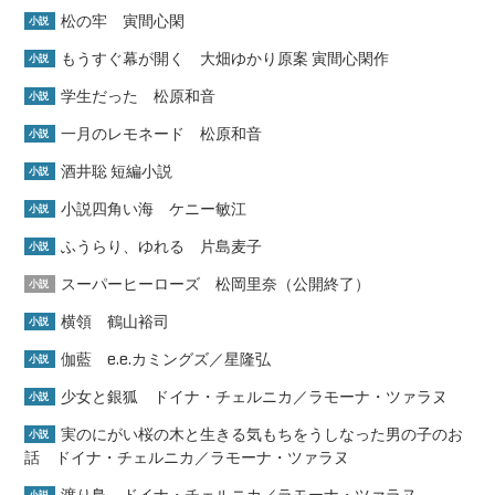
松の牢 寅間心閑
小説
もうすぐ幕が開く 大畑ゆかり原案 寅間心閑作
小説
学生だった 松原和音
小説
一月のレモネード 松原和音
小説
酒井聡 短編小説
小説
小説四角い海 ケニー敏江
小説
ふうらり、ゆれる 片島麦子
小説
スーパーヒーローズ 松岡里奈（公開終了）
小説
横領 鶴山裕司
小説
伽藍 e.e.カミングズ／星隆弘
小説
少女と銀狐 ドイナ・チェルニカ／ラモーナ・ツァラヌ
小説
実のにがい桜の木と生きる気もちをうしなった男の子のお
小説
話 ドイナ・チェルニカ／ラモーナ・ツァラヌ