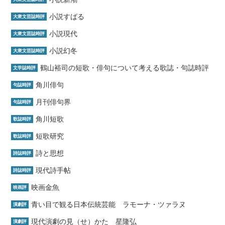
小説すばる
大衆文芸誌時評
小説現代
大衆文芸誌時評
小説幻冬
大衆文芸誌時評
鶴山裕司の短歌・俳句について考える歌誌・句誌時評
文学誌時評
角川俳句
句誌時評
月刊俳句界
句誌時評
角川短歌
歌誌時評
短歌研究
歌誌時評
詩と思想
詩誌時評
現代詩手帖
詩誌時評
映画金魚
映画評
青い目で観る日本伝統芸能 ラモーナ・ツァラヌ
演劇評
現代演劇の見（せ）かた 星隆弘
演劇評