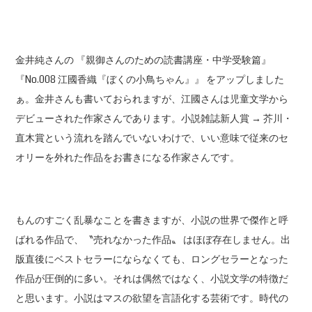
金井純さんの 『親御さんのための読書講座・中学受験篇』
『No.008 江國香織『ぼくの小鳥ちゃん』』 をアップしました
ぁ。金井さんも書いておられますが、江國さんは児童文学から
デビューされた作家さんであります。小説雑誌新人賞 → 芥川・
直木賞という流れを踏んでいないわけで、いい意味で従来のセ
オリーを外れた作品をお書きになる作家さんです。
もんのすごく乱暴なことを書きますが、小説の世界で傑作と呼
ばれる作品で、〝売れなかった作品〟 はほぼ存在しません。出
版直後にベストセラーにならなくても、ロングセラーとなった
作品が圧倒的に多い。それは偶然ではなく、小説文学の特徴だ
と思います。小説はマスの欲望を言語化する芸術です。時代の