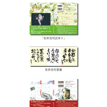
『安井浩司読本Ⅱ』
安井浩司墨書