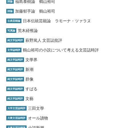
福島泰樹論 鶴山裕司
詩論
加藤郁乎論 鶴山裕司
詩論
日本伝統芸能論 ラモーナ・ツァラヌ
古典芸能論
荒木経惟論
写真論
萩野篤人 文芸誌批評
純文学誌時評
鶴山裕司の小説について考える文芸誌時評
文学誌時評
文學界
純文学誌時評
新潮
純文学誌時評
群像
純文学誌時評
すばる
純文学誌時評
文藝
純文学誌時評
三田文學
大学文芸誌時評
オール讀物
大衆文芸誌時評
小説新潮
大衆文芸誌時評