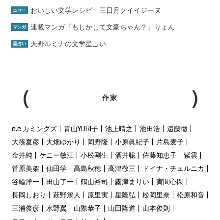
おいしい文学レシピ 三日月クイイジーヌ
エセー
連載マンガ『もしかして文豪ちゃん？』りょん
マンガ
天野ルミナの文学星占い
星占い
作家
e.e.カミングズ
青山YURI子
池上晴之
池田浩
遠藤徹
大篠夏彦
大畑ゆかり
岡野隆
小原眞紀子
片島麦子
金井純
ケニー敏江
小松剛生
酒井聡
佐藤知恵子
紫雲
菅原美架
仙田学
高島秋穂
高津敬三
ドイナ・チェルニカ
谷輪洋一
田山了一
鶴山裕司
露津まりい
寅間心閑
長岡しおり
萩野篤人
原里実
星隆弘
松岡里奈
松原和音
三浦俊彦
水野翼
山際恭子
山田隆道
山本俊則