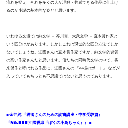
流れを捉え、それを多くの人が理解・共感できる作品に仕上げ
るのが小説の基本的な姿だと思います。
いわゆる文壇では純文学 ＝ 芥川賞、大衆文学 ＝ 直木賞作家と
いう区分けがあります。しかしこれは現世的な区分方法でしか
ないでしょうね。江國さんは直木賞作家ですが、純文学的資質
の高い作家さんだと思います。僕たちの同時代文学の中で、将
来傑作と呼ばれる作品に、江國さんの 『神様のボート』 などが
入っていてもちっとも不思議ではないと思うのであります。
■ 金井純 『親御さんのための読書講座・中学受験篇』
『No.008 江國香織『ぼくの小鳥ちゃん』』 ■