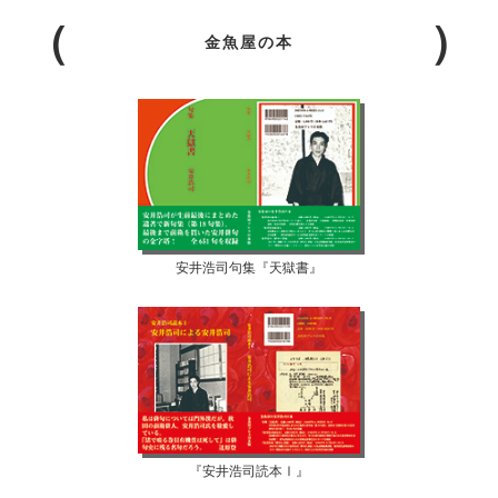
金魚屋の本
安井浩司句集『天獄書』
『安井浩司読本Ⅰ』