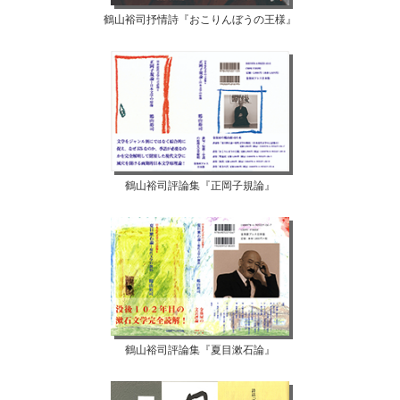
鶴山裕司抒情詩『おこりんぼうの王様』
鶴山裕司評論集『正岡子規論』
鶴山裕司評論集『夏目漱石論』