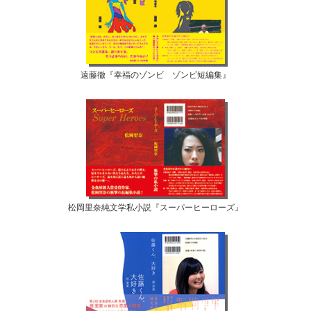
遠藤徹『幸福のゾンビ ゾンビ短編集』
松岡里奈純文学私小説『スーパーヒーローズ』