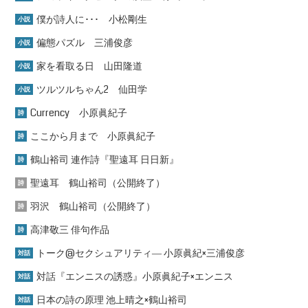
僕が詩人に･･･ 小松剛生
小説
偏態パズル 三浦俊彦
小説
家を看取る日 山田隆道
小説
ツルツルちゃん2 仙田学
小説
Currency 小原眞紀子
詩
ここから月まで 小原眞紀子
詩
鶴山裕司 連作詩『聖遠耳 日日新』
詩
聖遠耳 鶴山裕司（公開終了）
詩
羽沢 鶴山裕司（公開終了）
詩
高津敬三 俳句作品
詩
トーク@セクシュアリティ― 小原眞紀×三浦俊彦
対話
対話『エンニスの誘惑』小原眞紀子×エンニス
対話
日本の詩の原理 池上晴之×鶴山裕司
対話