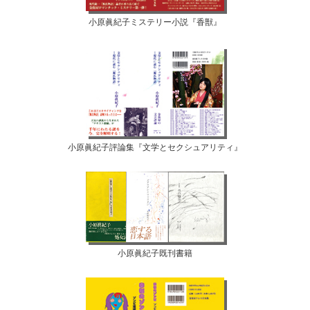
小原眞紀子ミステリー小説『香獣』
小原眞紀子評論集『文学とセクシュアリティ』
小原眞紀子既刊書籍