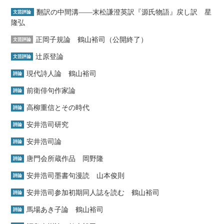
翻訳の中間溝――末松謙澄英訳『源氏物語』戻し訳 星
文芸評論
隆弘
正岡子規論 鶴山裕司（公開終了）
文芸評論
辻原登論
文芸評論
現代詩人論 鶴山裕司
詩論
前衛俳句作家論
詩論
高柳重信とその時代
詩論
安井浩司研究
詩論
安井浩司論
詩論
唐門会所蔵作品 岡野隆
詩論
安井浩司墨書句漫読 山本俊則
詩論
安井浩司参加初期同人誌を読む 鶴山裕司
詩論
馬場あき子論 鶴山裕司
詩論