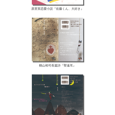
原里実恋愛小説『佐藤くん、大好き』
鶴山裕司長篇詩『聖遠耳』