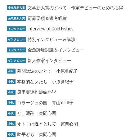
文学新人賞のすべて―作家デビューのための心得
金魚屋新人賞
応募要項＆選考経緯
金魚屋新人賞
Interview of Gold Fishes
インタビュー
特別インタビュー＆講演
インタビュー
金魚詩壇討議＆インタビュー
インタビュー
新人作家インタビュー
インタビュー
幕間は波のごとく 小原眞紀子
小説
本格的な女たち 小原眞紀子
小説
原里実連作短編小説
小説
コラージュの国 青山YURI子
小説
ど、泥卍 寅間心閑
小説
オトコは遅々として 寅間心閑
小説
助平ども 寅間心閑
小説