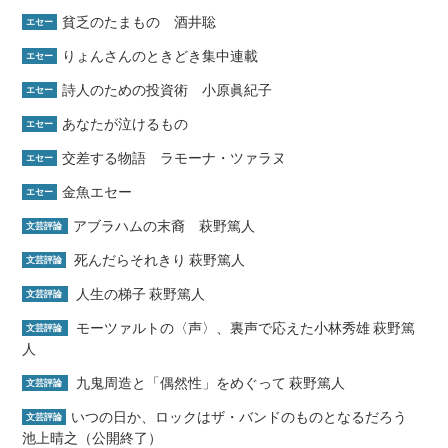
貧乏のたまもの 酒井聡
エセー
りょんさんのときどき集中連載
エセー
詩人のための投資術 小原眞紀子
エセー
あなたが泣けるもの
エセー
交差する物語 ラモーナ・ツァラヌ
エセー
金魚エセー
エセー
アブラハムの末裔 萩野篤人
文芸評論
死んだらそれきり 萩野篤人
文芸評論
人生の梯子 萩野篤人
文芸評論
モーツァルトの〈声〉、裏声で応えた小林秀雄 萩野篤
文芸評論
人
九鬼周造と「偶然性」をめぐって 萩野篤人
文芸評論
いつの日か、ロックはザ・バンドのものとなるだろう
文芸評論
池上晴之（公開終了）