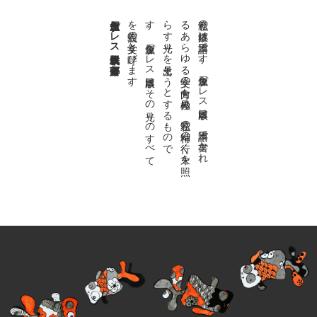
金魚屋プレス日本版代表 齋藤都
。
私達の
故郷は
日本語で
す
。
金魚屋プ
レ
ス
日本版は
、
日本語で
書か
れ
る
あ
ら
ゆ
る
文学の
方向を
見極め
、
私達の
精神の
行く
末を
照
ら
す
光り
を
見出そ
う
と
す
る
も
の
で
す
。
金魚屋プ
レ
ス
日本版は
そ
の
光り
の
す
べ
て
を
広義の
文学と
呼び
ま
す