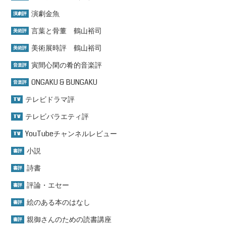
演劇金魚
演劇評
言葉と骨董 鶴山裕司
美術評
美術展時評 鶴山裕司
美術評
寅間心閑の肴的音楽評
音楽評
ONGAKU & BUNGAKU
音楽評
テレビドラマ評
TV
テレビバラエティ評
TV
YouTubeチャンネルレビュー
TV
小説
書評
詩書
書評
評論・エセー
書評
絵のある本のはなし
書評
親御さんのための読書講座
書評