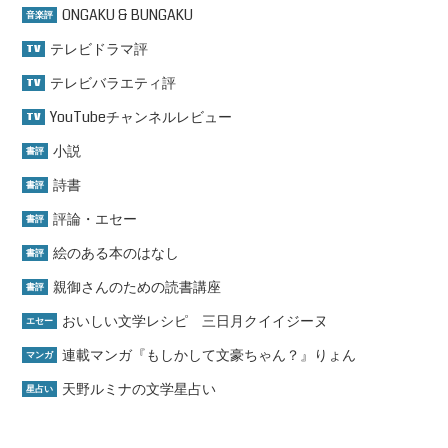
ONGAKU & BUNGAKU
音楽評
テレビドラマ評
TV
テレビバラエティ評
TV
YouTubeチャンネルレビュー
TV
小説
書評
詩書
書評
評論・エセー
書評
絵のある本のはなし
書評
親御さんのための読書講座
書評
おいしい文学レシピ 三日月クイイジーヌ
エセー
連載マンガ『もしかして文豪ちゃん？』りょん
マンガ
天野ルミナの文学星占い
星占い