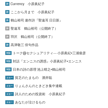
Currency 小原眞紀子
詩
ここから月まで 小原眞紀子
詩
鶴山裕司 連作詩『聖遠耳 日日新』
詩
聖遠耳 鶴山裕司（公開終了）
詩
羽沢 鶴山裕司（公開終了）
詩
高津敬三 俳句作品
詩
トーク@セクシュアリティ― 小原眞紀×三浦俊彦
対話
対話『エンニスの誘惑』小原眞紀子×エンニス
対話
日本の詩の原理 池上晴之×鶴山裕司
対話
貧乏のたまもの 酒井聡
エセー
りょんさんのときどき集中連載
エセー
詩人のための投資術 小原眞紀子
エセー
あなたが泣けるもの
エセー