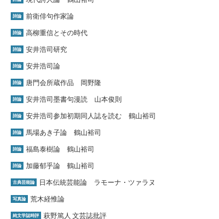
前衛俳句作家論
詩論
高柳重信とその時代
詩論
安井浩司研究
詩論
安井浩司論
詩論
唐門会所蔵作品 岡野隆
詩論
安井浩司墨書句漫読 山本俊則
詩論
安井浩司参加初期同人誌を読む 鶴山裕司
詩論
馬場あき子論 鶴山裕司
詩論
福島泰樹論 鶴山裕司
詩論
加藤郁乎論 鶴山裕司
詩論
日本伝統芸能論 ラモーナ・ツァラヌ
古典芸能論
荒木経惟論
写真論
萩野篤人 文芸誌批評
純文学誌時評