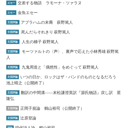
交差する物語 ラモーナ・ツァラヌ
エセー
金魚エセー
エセー
アブラハムの末裔 萩野篤人
文芸評論
死んだらそれきり 萩野篤人
文芸評論
人生の梯子 萩野篤人
文芸評論
モーツァルトの〈声〉、裏声で応えた小林秀雄 萩野篤
文芸評論
人
九鬼周造と「偶然性」をめぐって 萩野篤人
文芸評論
いつの日か、ロックはザ・バンドのものとなるだろう
文芸評論
池上晴之（公開終了）
翻訳の中間溝――末松謙澄英訳『源氏物語』戻し訳 星
文芸評論
隆弘
正岡子規論 鶴山裕司（公開終了）
文芸評論
辻原登論
文芸評論
現代詩人論 鶴山裕司
詩論