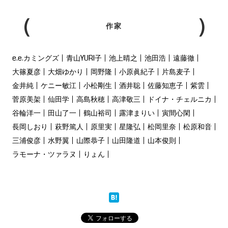
作家
e.e.カミングズ
青山YURI子
池上晴之
池田浩
遠藤徹
大篠夏彦
大畑ゆかり
岡野隆
小原眞紀子
片島麦子
金井純
ケニー敏江
小松剛生
酒井聡
佐藤知恵子
紫雲
菅原美架
仙田学
高島秋穂
高津敬三
ドイナ・チェルニカ
谷輪洋一
田山了一
鶴山裕司
露津まりい
寅間心閑
長岡しおり
萩野篤人
原里実
星隆弘
松岡里奈
松原和音
三浦俊彦
水野翼
山際恭子
山田隆道
山本俊則
ラモーナ・ツァラヌ
りょん