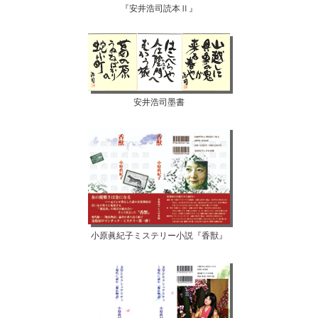
『安井浩司読本Ⅱ』
安井浩司墨書
小原眞紀子ミステリー小説『香獣』