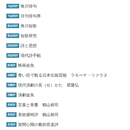
角川俳句
句誌時評
月刊俳句界
句誌時評
角川短歌
歌誌時評
短歌研究
歌誌時評
詩と思想
詩誌時評
現代詩手帖
詩誌時評
映画金魚
映画評
青い目で観る日本伝統芸能 ラモーナ・ツァラヌ
演劇評
現代演劇の見（せ）かた 星隆弘
演劇評
演劇金魚
演劇評
言葉と骨董 鶴山裕司
美術評
美術展時評 鶴山裕司
美術評
寅間心閑の肴的音楽評
音楽評