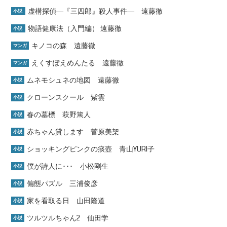
虚構探偵―『三四郎』殺人事件― 遠藤徹
小説
物語健康法（入門編） 遠藤徹
小説
キノコの森 遠藤徹
マンガ
えくすぽえめんたる 遠藤徹
マンガ
ムネモシュネの地図 遠藤徹
小説
クローンスクール 紫雲
小説
春の墓標 萩野篤人
小説
赤ちゃん貸します 菅原美架
小説
ショッキングピンクの痰壺 青山YURI子
小説
僕が詩人に･･･ 小松剛生
小説
偏態パズル 三浦俊彦
小説
家を看取る日 山田隆道
小説
ツルツルちゃん2 仙田学
小説