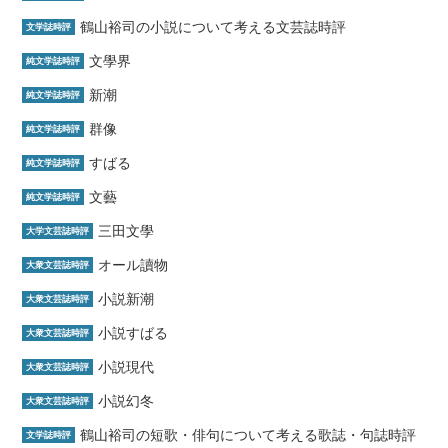
鶴山裕司の小説について考える文芸誌時評
文学誌時評
文學界
純文学誌時評
新潮
純文学誌時評
群像
純文学誌時評
すばる
純文学誌時評
文藝
純文学誌時評
三田文學
大学文芸誌時評
オール讀物
大衆文芸誌時評
小説新潮
大衆文芸誌時評
小説すばる
大衆文芸誌時評
小説現代
大衆文芸誌時評
小説幻冬
大衆文芸誌時評
鶴山裕司の短歌・俳句について考える歌誌・句誌時評
文学誌時評