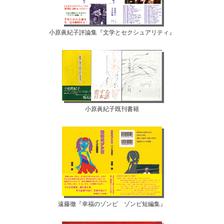
小原眞紀子評論集『文学とセクシュアリティ』
小原眞紀子既刊書籍
遠藤徹『幸福のゾンビ ゾンビ短編集』