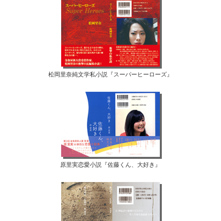
松岡里奈純文学私小説『スーパーヒーローズ』
原里実恋愛小説『佐藤くん、大好き』