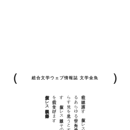
総合文学ウェブ情報誌 文学金魚
金魚屋プレス日本版代表 齋藤都
。
私達の
故郷は
日本語で
す
。
金魚屋プ
レ
ス
日本版は
、
日本語で
書か
れ
る
あ
ら
ゆ
る
文学の
方向を
見極め
、
私達の
精神の
行く
末を
照
ら
す
光り
を
見出そ
う
と
す
る
も
の
で
す
。
金魚屋プ
レ
ス
日本版は
そ
の
光り
の
す
べ
て
を
広義の
文学と
呼び
ま
す