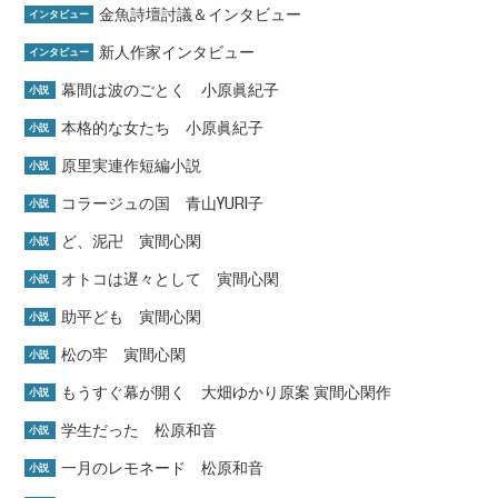
金魚詩壇討議＆インタビュー
インタビュー
新人作家インタビュー
インタビュー
幕間は波のごとく 小原眞紀子
小説
本格的な女たち 小原眞紀子
小説
原里実連作短編小説
小説
コラージュの国 青山YURI子
小説
ど、泥卍 寅間心閑
小説
オトコは遅々として 寅間心閑
小説
助平ども 寅間心閑
小説
松の牢 寅間心閑
小説
もうすぐ幕が開く 大畑ゆかり原案 寅間心閑作
小説
学生だった 松原和音
小説
一月のレモネード 松原和音
小説