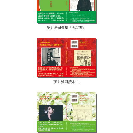
安井浩司句集『天獄書』
『安井浩司読本Ⅰ』