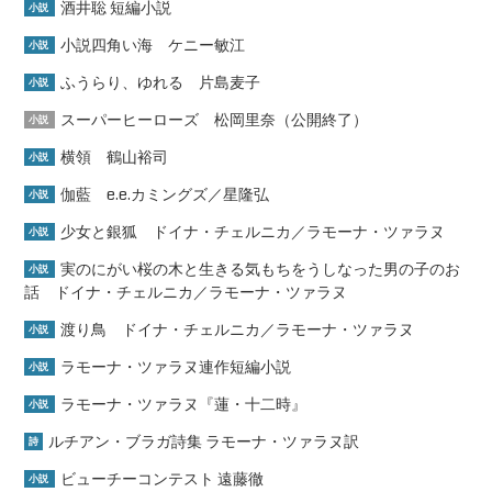
酒井聡 短編小説
小説
小説四角い海 ケニー敏江
小説
ふうらり、ゆれる 片島麦子
小説
スーパーヒーローズ 松岡里奈（公開終了）
小説
横領 鶴山裕司
小説
伽藍 e.e.カミングズ／星隆弘
小説
少女と銀狐 ドイナ・チェルニカ／ラモーナ・ツァラヌ
小説
実のにがい桜の木と生きる気もちをうしなった男の子のお
小説
話 ドイナ・チェルニカ／ラモーナ・ツァラヌ
渡り鳥 ドイナ・チェルニカ／ラモーナ・ツァラヌ
小説
ラモーナ・ツァラヌ連作短編小説
小説
ラモーナ・ツァラヌ『蓮・十二時』
小説
ルチアン・ブラガ詩集 ラモーナ・ツァラヌ訳
詩
ビューチーコンテスト 遠藤徹
小説