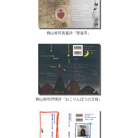
鶴山裕司長篇詩『聖遠耳』
鶴山裕司抒情詩『おこりんぼうの王様』