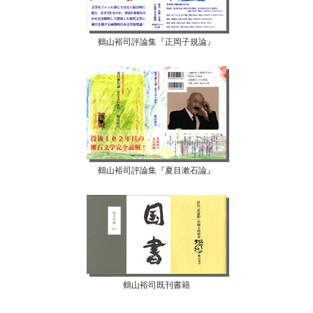
鶴山裕司評論集『正岡子規論』
鶴山裕司評論集『夏目漱石論』
鶴山裕司既刊書籍