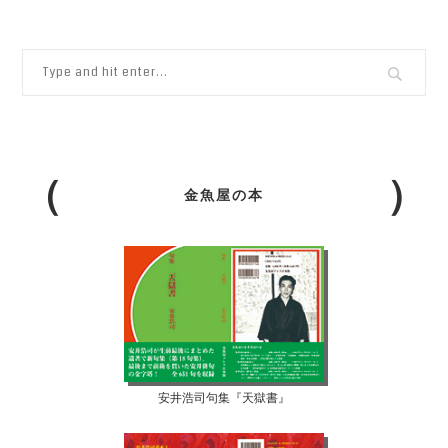
金魚屋の本
安井浩司句集『天獄書』