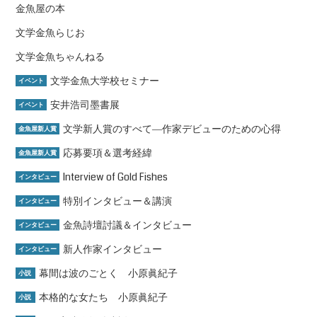
金魚屋の本
文学金魚らじお
文学金魚ちゃんねる
文学金魚大学校セミナー
イベント
安井浩司墨書展
イベント
文学新人賞のすべて―作家デビューのための心得
金魚屋新人賞
応募要項＆選考経緯
金魚屋新人賞
Interview of Gold Fishes
インタビュー
特別インタビュー＆講演
インタビュー
金魚詩壇討議＆インタビュー
インタビュー
新人作家インタビュー
インタビュー
幕間は波のごとく 小原眞紀子
小説
本格的な女たち 小原眞紀子
小説