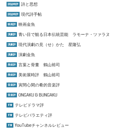
詩と思想
詩誌時評
現代詩手帖
詩誌時評
映画金魚
映画評
青い目で観る日本伝統芸能 ラモーナ・ツァラヌ
演劇評
現代演劇の見（せ）かた 星隆弘
演劇評
演劇金魚
演劇評
言葉と骨董 鶴山裕司
美術評
美術展時評 鶴山裕司
美術評
寅間心閑の肴的音楽評
音楽評
ONGAKU & BUNGAKU
音楽評
テレビドラマ評
TV
テレビバラエティ評
TV
YouTubeチャンネルレビュー
TV