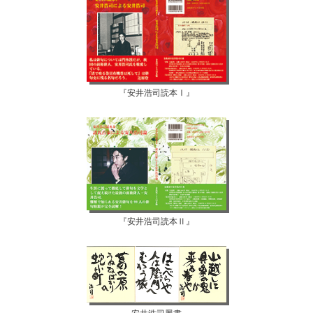
『安井浩司読本Ⅰ』
『安井浩司読本Ⅱ』