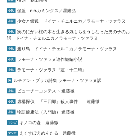
横領 鶴山裕司
小説
伽藍 e.e.カミングズ／星隆弘
小説
少女と銀狐 ドイナ・チェルニカ／ラモーナ・ツァラヌ
小説
実のにがい桜の木と生きる気もちをうしなった男の子のお
小説
話 ドイナ・チェルニカ／ラモーナ・ツァラヌ
渡り鳥 ドイナ・チェルニカ／ラモーナ・ツァラヌ
小説
ラモーナ・ツァラヌ連作短編小説
小説
ラモーナ・ツァラヌ『蓮・十二時』
小説
ルチアン・ブラガ詩集 ラモーナ・ツァラヌ訳
詩
ビューチーコンテスト 遠藤徹
小説
虚構探偵―『三四郎』殺人事件― 遠藤徹
小説
物語健康法（入門編） 遠藤徹
小説
キノコの森 遠藤徹
マンガ
えくすぽえめんたる 遠藤徹
マンガ