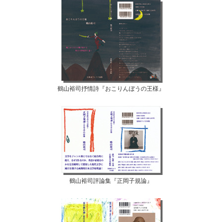
鶴山裕司抒情詩『おこりんぼうの王様』
鶴山裕司評論集『正岡子規論』