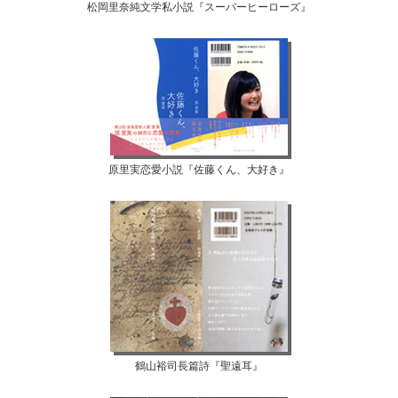
松岡里奈純文学私小説『スーパーヒーローズ』
原里実恋愛小説『佐藤くん、大好き』
鶴山裕司長篇詩『聖遠耳』