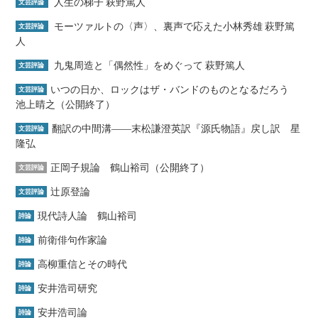
人生の梯子 萩野篤人
文芸評論
モーツァルトの〈声〉、裏声で応えた小林秀雄 萩野篤
文芸評論
人
九鬼周造と「偶然性」をめぐって 萩野篤人
文芸評論
いつの日か、ロックはザ・バンドのものとなるだろう
文芸評論
池上晴之（公開終了）
翻訳の中間溝――末松謙澄英訳『源氏物語』戻し訳 星
文芸評論
隆弘
正岡子規論 鶴山裕司（公開終了）
文芸評論
辻原登論
文芸評論
現代詩人論 鶴山裕司
詩論
前衛俳句作家論
詩論
高柳重信とその時代
詩論
安井浩司研究
詩論
安井浩司論
詩論