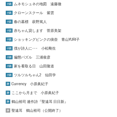
ムネモシュネの地図 遠藤徹
小説
クローンスクール 紫雲
小説
春の墓標 萩野篤人
小説
赤ちゃん貸します 菅原美架
小説
ショッキングピンクの痰壺 青山YURI子
小説
僕が詩人に･･･ 小松剛生
小説
偏態パズル 三浦俊彦
小説
家を看取る日 山田隆道
小説
ツルツルちゃん2 仙田学
小説
Currency 小原眞紀子
詩
ここから月まで 小原眞紀子
詩
鶴山裕司 連作詩『聖遠耳 日日新』
詩
聖遠耳 鶴山裕司（公開終了）
詩