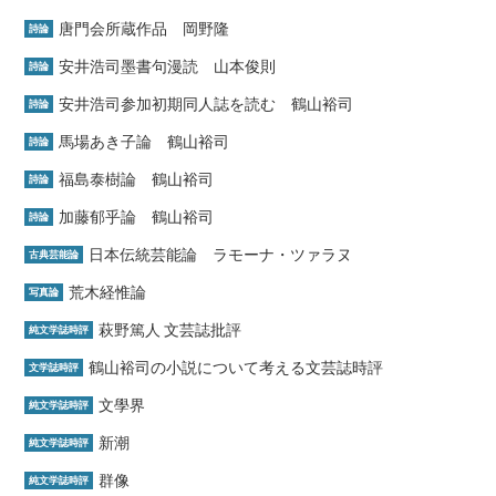
唐門会所蔵作品 岡野隆
詩論
安井浩司墨書句漫読 山本俊則
詩論
安井浩司参加初期同人誌を読む 鶴山裕司
詩論
馬場あき子論 鶴山裕司
詩論
福島泰樹論 鶴山裕司
詩論
加藤郁乎論 鶴山裕司
詩論
日本伝統芸能論 ラモーナ・ツァラヌ
古典芸能論
荒木経惟論
写真論
萩野篤人 文芸誌批評
純文学誌時評
鶴山裕司の小説について考える文芸誌時評
文学誌時評
文學界
純文学誌時評
新潮
純文学誌時評
群像
純文学誌時評