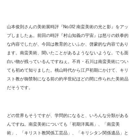
山本俊則さんの美術展時評『No.012 南蛮美術の光と影』をアッ
プしましたぁ。前回の時評『村山知義の宇宙』は怒りの鉄拳的
な内容でしたが、今回は教育的といふか、啓蒙的な内容であり
ます。南蛮美術、聞いたことがあるようなないような。でも面
白い物が残っているんですねぇ。不肖・石川は南蛮美術につい
ても初めて知りました。桃山時代から江戸初期にかけて、キリ
スト教が御禁制になる前の約半世紀ほどの間に作られた美術品
だそうです。
どの世界もそうですが、学問的になると、いろんな分類がある
んですね。南蛮美術についても「初期洋風画」、「南蛮美
術」、「キリスト教関係工芸品」、「キリシタン関係遺品」と