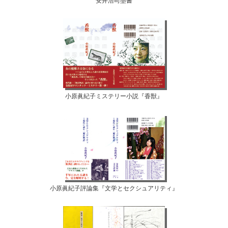
安井浩司墨書
小原眞紀子ミステリー小説『香獣』
小原眞紀子評論集『文学とセクシュアリティ』