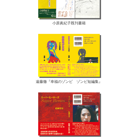
小原眞紀子既刊書籍
遠藤徹『幸福のゾンビ ゾンビ短編集』