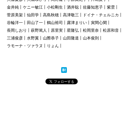
金井純
ケニー敏江
小松剛生
酒井聡
佐藤知恵子
紫雲
菅原美架
仙田学
高島秋穂
高津敬三
ドイナ・チェルニカ
谷輪洋一
田山了一
鶴山裕司
露津まりい
寅間心閑
長岡しおり
萩野篤人
原里実
星隆弘
松岡里奈
松原和音
三浦俊彦
水野翼
山際恭子
山田隆道
山本俊則
ラモーナ・ツァラヌ
りょん