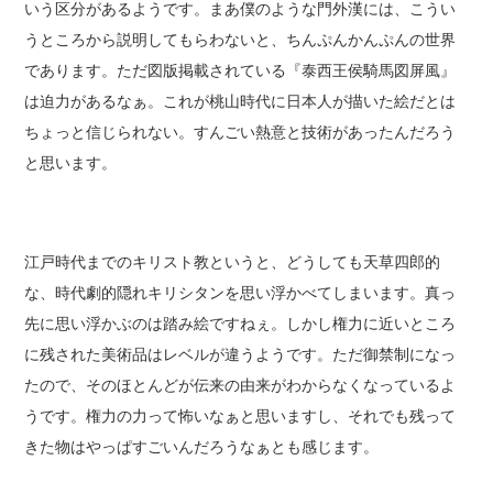
いう区分があるようです。まあ僕のような門外漢には、こうい
うところから説明してもらわないと、ちんぷんかんぷんの世界
であります。ただ図版掲載されている『泰西王侯騎馬図屏風』
は迫力があるなぁ。これが桃山時代に日本人が描いた絵だとは
ちょっと信じられない。すんごい熱意と技術があったんだろう
と思います。
江戸時代までのキリスト教というと、どうしても天草四郎的
な、時代劇的隠れキリシタンを思い浮かべてしまいます。真っ
先に思い浮かぶのは踏み絵ですねぇ。しかし権力に近いところ
に残された美術品はレベルが違うようです。ただ御禁制になっ
たので、そのほとんどが伝来の由来がわからなくなっているよ
うです。権力の力って怖いなぁと思いますし、それでも残って
きた物はやっぱすごいんだろうなぁとも感じます。