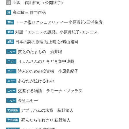
羽沢 鶴山裕司（公開終了）
詩
高津敬三 俳句作品
詩
トーク@セクシュアリティ― 小原眞紀×三浦俊彦
対話
対話『エンニスの誘惑』小原眞紀子×エンニス
対話
日本の詩の原理 池上晴之×鶴山裕司
対話
貧乏のたまもの 酒井聡
エセー
りょんさんのときどき集中連載
エセー
詩人のための投資術 小原眞紀子
エセー
あなたが泣けるもの
エセー
交差する物語 ラモーナ・ツァラヌ
エセー
金魚エセー
エセー
アブラハムの末裔 萩野篤人
文芸評論
死んだらそれきり 萩野篤人
文芸評論