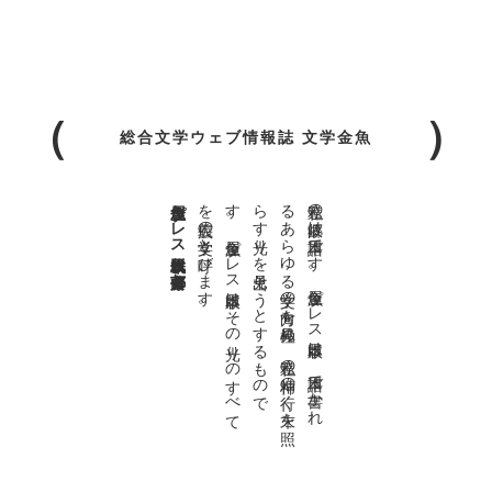
総合文学ウェブ情報誌 文学金魚
金魚屋プレス日本版代表 齋藤都
。
私達の
故郷は
日本語で
す
。
金魚屋プ
レ
ス
日本版は
、
日本語で
書か
れ
る
あ
ら
ゆ
る
文学の
方向を
見極め
、
私達の
精神の
行く
末を
照
ら
す
光り
を
見出そ
う
と
す
る
も
の
で
す
。
金魚屋プ
レ
ス
日本版は
そ
の
光り
の
す
べ
て
を
広義の
文学と
呼び
ま
す