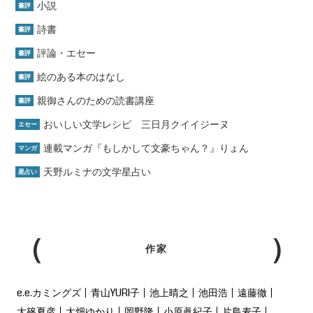
小説
書評
詩書
書評
評論・エセー
書評
絵のある本のはなし
書評
親御さんのための読書講座
書評
おいしい文学レシピ 三日月クイイジーヌ
エセー
連載マンガ『もしかして文豪ちゃん？』りょん
マンガ
天野ルミナの文学星占い
星占い
作家
e.e.カミングズ
青山YURI子
池上晴之
池田浩
遠藤徹
大篠夏彦
大畑ゆかり
岡野隆
小原眞紀子
片島麦子