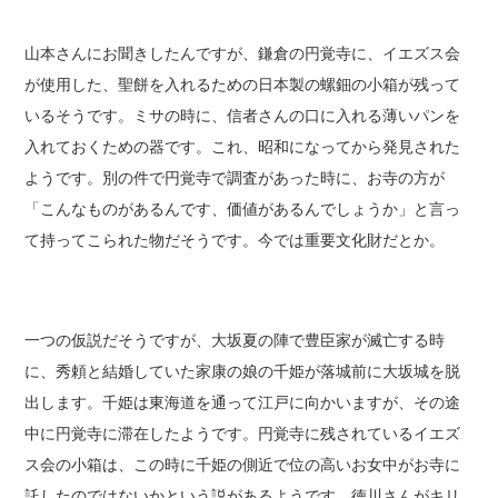
山本さんにお聞きしたんですが、鎌倉の円覚寺に、イエズス会
が使用した、聖餅を入れるための日本製の螺鈿の小箱が残って
いるそうです。ミサの時に、信者さんの口に入れる薄いパンを
入れておくための器です。これ、昭和になってから発見された
ようです。別の件で円覚寺で調査があった時に、お寺の方が
「こんなものがあるんです、価値があるんでしょうか」と言っ
て持ってこられた物だそうです。今では重要文化財だとか。
一つの仮説だそうですが、大坂夏の陣で豊臣家が滅亡する時
に、秀頼と結婚していた家康の娘の千姫が落城前に大坂城を脱
出します。千姫は東海道を通って江戸に向かいますが、その途
中に円覚寺に滞在したようです。円覚寺に残されているイエズ
ス会の小箱は、この時に千姫の側近で位の高いお女中がお寺に
託したのではないかという説があるようです。徳川さんがキリ