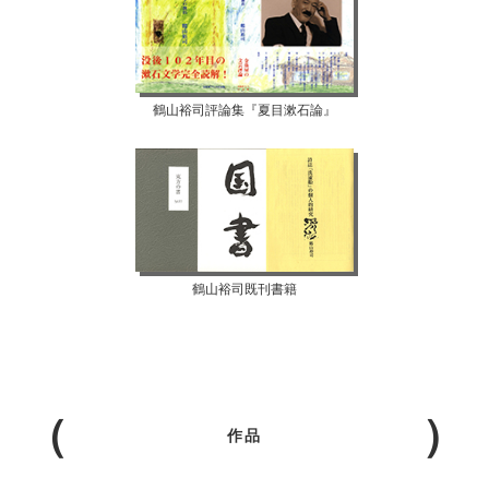
鶴山裕司評論集『夏目漱石論』
鶴山裕司既刊書籍
作品