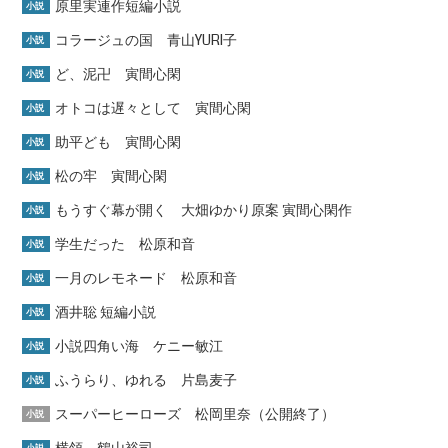
原里実連作短編小説
小説
コラージュの国 青山YURI子
小説
ど、泥卍 寅間心閑
小説
オトコは遅々として 寅間心閑
小説
助平ども 寅間心閑
小説
松の牢 寅間心閑
小説
もうすぐ幕が開く 大畑ゆかり原案 寅間心閑作
小説
学生だった 松原和音
小説
一月のレモネード 松原和音
小説
酒井聡 短編小説
小説
小説四角い海 ケニー敏江
小説
ふうらり、ゆれる 片島麦子
小説
スーパーヒーローズ 松岡里奈（公開終了）
小説