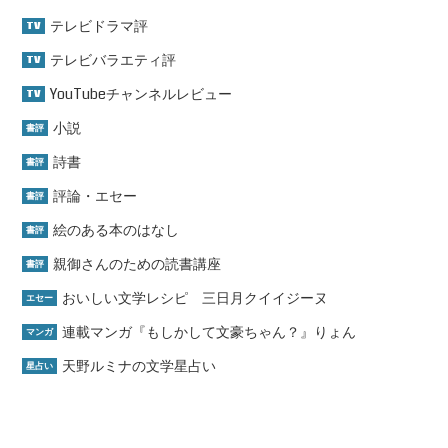
テレビドラマ評
TV
テレビバラエティ評
TV
YouTubeチャンネルレビュー
TV
小説
書評
詩書
書評
評論・エセー
書評
絵のある本のはなし
書評
親御さんのための読書講座
書評
おいしい文学レシピ 三日月クイイジーヌ
エセー
連載マンガ『もしかして文豪ちゃん？』りょん
マンガ
天野ルミナの文学星占い
星占い