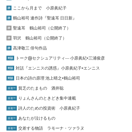
ここから月まで 小原眞紀子
詩
鶴山裕司 連作詩『聖遠耳 日日新』
詩
聖遠耳 鶴山裕司（公開終了）
詩
羽沢 鶴山裕司（公開終了）
詩
高津敬三 俳句作品
詩
トーク@セクシュアリティ― 小原眞紀×三浦俊彦
対話
対話『エンニスの誘惑』小原眞紀子×エンニス
対話
日本の詩の原理 池上晴之×鶴山裕司
対話
貧乏のたまもの 酒井聡
エセー
りょんさんのときどき集中連載
エセー
詩人のための投資術 小原眞紀子
エセー
あなたが泣けるもの
エセー
交差する物語 ラモーナ・ツァラヌ
エセー