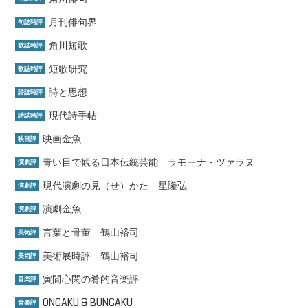
月刊俳句界
句誌時評
角川短歌
歌誌時評
短歌研究
歌誌時評
詩と思想
詩誌時評
現代詩手帖
詩誌時評
映画金魚
映画評
青い目で観る日本伝統芸能 ラモーナ・ツァラヌ
演劇評
現代演劇の見（せ）かた 星隆弘
演劇評
演劇金魚
演劇評
言葉と骨董 鶴山裕司
美術評
美術展時評 鶴山裕司
美術評
寅間心閑の肴的音楽評
音楽評
ONGAKU & BUNGAKU
音楽評