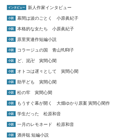
新人作家インタビュー
インタビュー
幕間は波のごとく 小原眞紀子
小説
本格的な女たち 小原眞紀子
小説
原里実連作短編小説
小説
コラージュの国 青山YURI子
小説
ど、泥卍 寅間心閑
小説
オトコは遅々として 寅間心閑
小説
助平ども 寅間心閑
小説
松の牢 寅間心閑
小説
もうすぐ幕が開く 大畑ゆかり原案 寅間心閑作
小説
学生だった 松原和音
小説
一月のレモネード 松原和音
小説
酒井聡 短編小説
小説