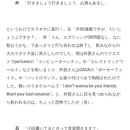
外
「行きましょう行きましょう。お酒もあるし」
というわけでカラオケに直行！。石「月1回連載ですが、だいじ
ょうぶですか？」、外「うん、エブリシングOK問題なし。なに
歌おうかな」であっさりと打ち合わせは終了し、飲みながらの
大カラオケ大会に突入したのでした。僕は外賀さんのリクエス
トでperfumeの『コンピューターシティ』や『エレクトリックワ
ールド』などを歌いまくり、外賀さんはGAGAの『ポーカーフェ
イス』や『バッドロマンス』を振り付けつきで熱唱されたので
した。狭いカラオケルームで「I don’t wanna be your friends,
Want your bad romance !」と、外賀さんに目を見つめられなが
ら歌われるのは、ちょっと恐怖でしたが（笑）。
石
「小説書いてるときって音楽聞きます？」