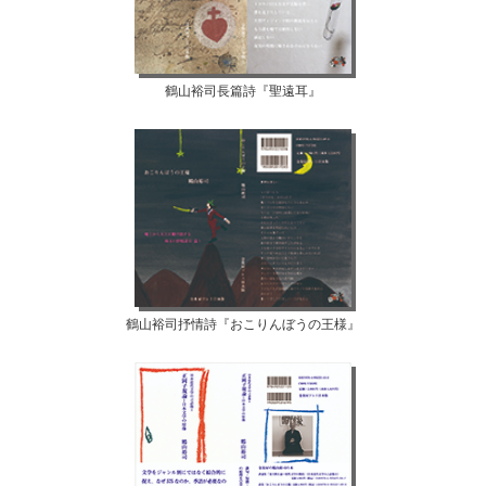
鶴山裕司長篇詩『聖遠耳』
鶴山裕司抒情詩『おこりんぼうの王様』