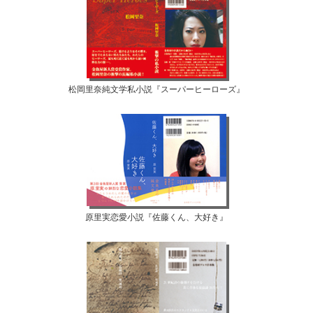
松岡里奈純文学私小説『スーパーヒーローズ』
原里実恋愛小説『佐藤くん、大好き』