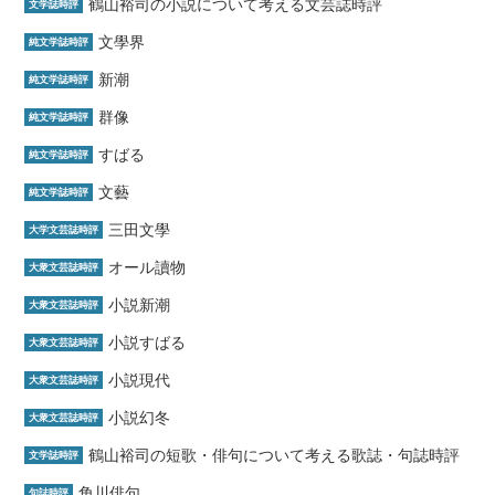
鶴山裕司の小説について考える文芸誌時評
文学誌時評
文學界
純文学誌時評
新潮
純文学誌時評
群像
純文学誌時評
すばる
純文学誌時評
文藝
純文学誌時評
三田文學
大学文芸誌時評
オール讀物
大衆文芸誌時評
小説新潮
大衆文芸誌時評
小説すばる
大衆文芸誌時評
小説現代
大衆文芸誌時評
小説幻冬
大衆文芸誌時評
鶴山裕司の短歌・俳句について考える歌誌・句誌時評
文学誌時評
角川俳句
句誌時評