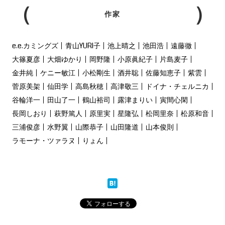
作家
e.e.カミングズ
青山YURI子
池上晴之
池田浩
遠藤徹
大篠夏彦
大畑ゆかり
岡野隆
小原眞紀子
片島麦子
金井純
ケニー敏江
小松剛生
酒井聡
佐藤知恵子
紫雲
菅原美架
仙田学
高島秋穂
高津敬三
ドイナ・チェルニカ
谷輪洋一
田山了一
鶴山裕司
露津まりい
寅間心閑
長岡しおり
萩野篤人
原里実
星隆弘
松岡里奈
松原和音
三浦俊彦
水野翼
山際恭子
山田隆道
山本俊則
ラモーナ・ツァラヌ
りょん