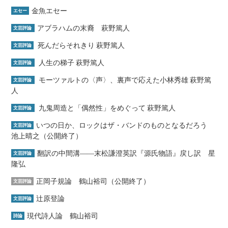
金魚エセー
エセー
アブラハムの末裔 萩野篤人
文芸評論
死んだらそれきり 萩野篤人
文芸評論
人生の梯子 萩野篤人
文芸評論
モーツァルトの〈声〉、裏声で応えた小林秀雄 萩野篤
文芸評論
人
九鬼周造と「偶然性」をめぐって 萩野篤人
文芸評論
いつの日か、ロックはザ・バンドのものとなるだろう
文芸評論
池上晴之（公開終了）
翻訳の中間溝――末松謙澄英訳『源氏物語』戻し訳 星
文芸評論
隆弘
正岡子規論 鶴山裕司（公開終了）
文芸評論
辻原登論
文芸評論
現代詩人論 鶴山裕司
詩論