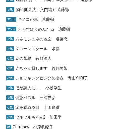
物語健康法（入門編） 遠藤徹
小説
キノコの森 遠藤徹
マンガ
えくすぽえめんたる 遠藤徹
マンガ
ムネモシュネの地図 遠藤徹
小説
クローンスクール 紫雲
小説
春の墓標 萩野篤人
小説
赤ちゃん貸します 菅原美架
小説
ショッキングピンクの痰壺 青山YURI子
小説
僕が詩人に･･･ 小松剛生
小説
偏態パズル 三浦俊彦
小説
家を看取る日 山田隆道
小説
ツルツルちゃん2 仙田学
小説
Currency 小原眞紀子
詩