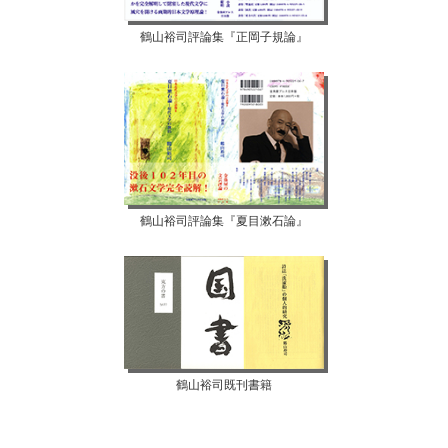
鶴山裕司評論集『正岡子規論』
鶴山裕司評論集『夏目漱石論』
鶴山裕司既刊書籍