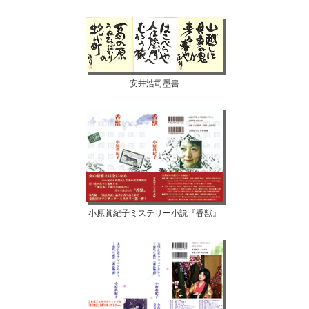
安井浩司墨書
小原眞紀子ミステリー小説『香獣』