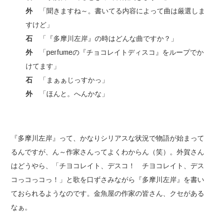
外
「聞きますね～。書いてる内容によって曲は厳選しま
すけど」
石
「『多摩川左岸』の時はどんな曲ですか？」
外
「perfumeの『チョコレイトディスコ』をループでか
けてます」
石
「まぁぁじっすかっ」
外
「ほんと。へんかな」
『多摩川左岸』って、かなりシリアスな状況で物語が始まって
るんですが、ん～作家さんってよくわからん（笑）。外賀さん
はどうやら、「チヨコレイト、デスコ！ チヨコレイト、デス
コっコっコっ！」と歌を口ずさみながら『多摩川左岸』を書い
ておられるようなのです。金魚屋の作家の皆さん、クセがある
なぁ。