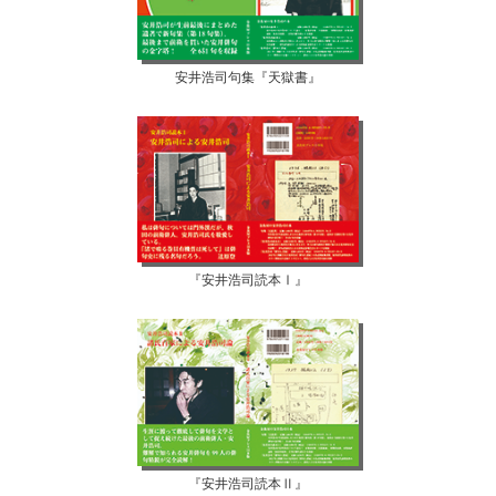
安井浩司句集『天獄書』
『安井浩司読本Ⅰ』
『安井浩司読本Ⅱ』