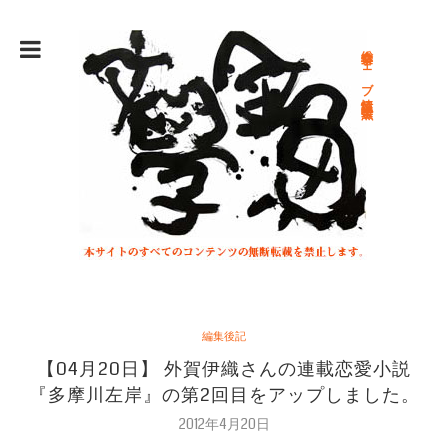
総合文学ウェブ情報誌 文学金魚
編集後記
【04月20日】 外賀伊織さんの連載恋愛小説
『多摩川左岸』の第2回目をアップしました。
2012年4月20日