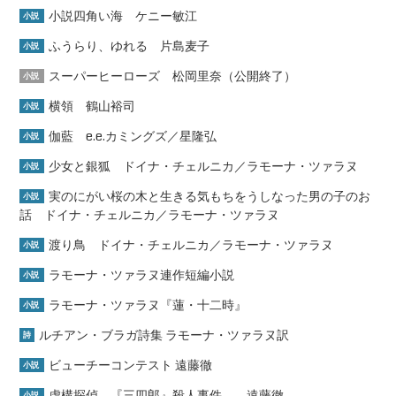
小説四角い海 ケニー敏江
小説
ふうらり、ゆれる 片島麦子
小説
スーパーヒーローズ 松岡里奈（公開終了）
小説
横領 鶴山裕司
小説
伽藍 e.e.カミングズ／星隆弘
小説
少女と銀狐 ドイナ・チェルニカ／ラモーナ・ツァラヌ
小説
実のにがい桜の木と生きる気もちをうしなった男の子のお
小説
話 ドイナ・チェルニカ／ラモーナ・ツァラヌ
渡り鳥 ドイナ・チェルニカ／ラモーナ・ツァラヌ
小説
ラモーナ・ツァラヌ連作短編小説
小説
ラモーナ・ツァラヌ『蓮・十二時』
小説
ルチアン・ブラガ詩集 ラモーナ・ツァラヌ訳
詩
ビューチーコンテスト 遠藤徹
小説
虚構探偵―『三四郎』殺人事件― 遠藤徹
小説