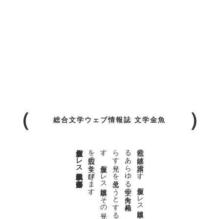
総合文学ウェブ情報誌 文学金魚
金魚屋プレス日本版代表 齋藤都
。
私達の
故郷は
日本語で
す
。
金魚屋プ
レ
ス
日本版は
、
日本語で
書か
れ
る
あ
ら
ゆ
る
文学の
方向を
見極め
、
私達の
精神の
行く
末を
照
ら
す
光り
を
見出そ
う
と
す
る
も
の
で
す
。
金魚屋プ
レ
ス
日本版は
そ
の
光り
の
す
べ
て
を
広義の
文学と
呼び
ま
す