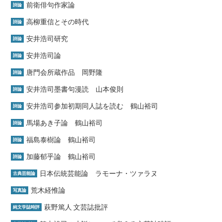
前衛俳句作家論
詩論
高柳重信とその時代
詩論
安井浩司研究
詩論
安井浩司論
詩論
唐門会所蔵作品 岡野隆
詩論
安井浩司墨書句漫読 山本俊則
詩論
安井浩司参加初期同人誌を読む 鶴山裕司
詩論
馬場あき子論 鶴山裕司
詩論
福島泰樹論 鶴山裕司
詩論
加藤郁乎論 鶴山裕司
詩論
日本伝統芸能論 ラモーナ・ツァラヌ
古典芸能論
荒木経惟論
写真論
萩野篤人 文芸誌批評
純文学誌時評