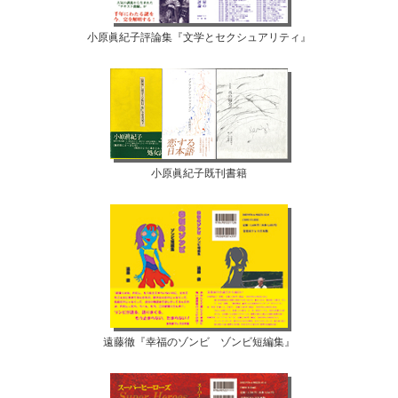
小原眞紀子評論集『文学とセクシュアリティ』
小原眞紀子既刊書籍
遠藤徹『幸福のゾンビ ゾンビ短編集』