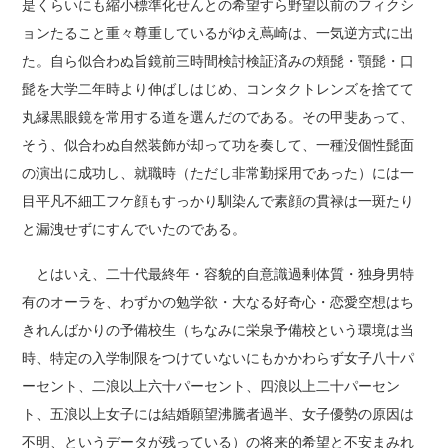
是くらいにも縮小標準化せんとの希望すら野望以前のフィクシ
ョンたること重々尊重しているがゆえ蔦崎は、一気逆方式に出
た。自ら似合わぬ旨鏡前三時間検討検証済みの頬髭・顎髭・口
髭を大学二年時より伸ばしはじめ、コンタクトレンズを捨てて
丸縁黒眼鏡を常用する道を選んだのである。その甲斐あって、
そう、似合わぬ自然装飾が却って功を奏して、一種没個性髭面
の演出に成功し、就職時（ただし非常勤採用であった）には一
目平凡不細工フケ顔もすっかり馴染んで素顔の貫禄は一斑たり
と漏洩せずにすんでいたのである。
とはいえ、二十代最終年・容貌的自意識過剰体質・独身男特
有のオーラを、わずかの勉学欲・大なる好奇心・恋愛空想はち
きれんばかりの予備校生（ちなみに栄泉予備校という環境は当
時、特定の入学制限をつけていないにもかかわらず女子八十パ
ーセント、二浪以上六十パーセント、四浪以上二十パーセン
ト、五浪以上女子には結婚願望沸騰者過半、女子優勢の原因は
不明、というデータが残っている）の将来的希望と不安まみれ