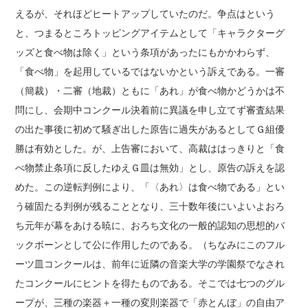
えるが、それほどヒートアップしていたのだ。争点はという
と、つまるところトッピングアイテムとして「キャラクターグ
ッズと食べ物は除く」という条項があったにもかかわらず、
「食べ物」を起用しているではないかという訴えである。一審
（簡裁）・二審（地裁）ともに「あれ」が食べ物かどうかは不
問にし、会期中コンクール決着前に異議を申し立てず審査結果
の出た事後に初めて騒ぎ出した原告に過失があるとしてＧ組優
勝は有効とした。が、上告審において、高裁ははっきりと「食
べ物禁止条項に反したゆえＧ皿は無効」とし、原告の訴えを認
めた。この逆転判例により、「〈あれ〉は食べ物である」とい
う確固たる判例が残ることとなり、三十数年後にいよいよおろ
ち元年が幕をあける暁に、おろち文化の一般的認知の思想的バ
ックボーンとして公に作用したのである。（ちなみにこのフル
ーツ皿コンクールは、前年に近隣の音楽大学の学園祭でなされ
たコンクールにヒントを得たものである。そこでは七つのグル
ープが、三種の楽器＋一種の変則楽器で「赤とんぼ」の自由ア