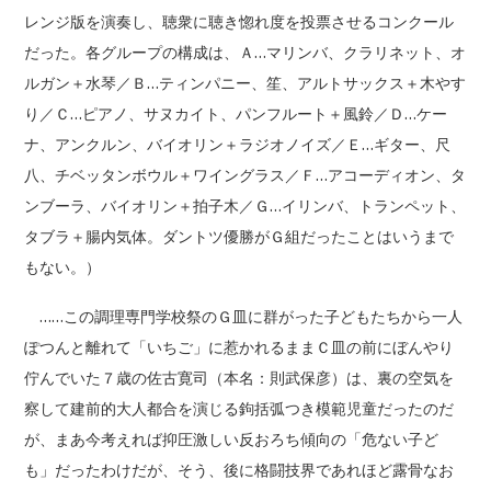
レンジ版を演奏し、聴衆に聴き惚れ度を投票させるコンクール
だった。各グループの構成は、Ａ…マリンバ、クラリネット、オ
ルガン＋水琴／Ｂ…ティンパニー、笙、アルトサックス＋木やす
り／Ｃ…ピアノ、サヌカイト、パンフルート＋風鈴／Ｄ…ケー
ナ、アンクルン、バイオリン＋ラジオノイズ／Ｅ…ギター、尺
八、チベッタンボウル＋ワイングラス／Ｆ…アコーディオン、タ
ンブーラ、バイオリン＋拍子木／Ｇ…イリンバ、トランペット、
タブラ＋腸内気体。ダントツ優勝がＧ組だったことはいうまで
もない。）
……この調理専門学校祭のＧ皿に群がった子どもたちから一人
ぽつんと離れて「いちご」に惹かれるままＣ皿の前にぼんやり
佇んでいた７歳の佐古寛司（本名：則武保彦）は、裏の空気を
察して建前的大人都合を演じる鉤括弧つき模範児童だったのだ
が、まあ今考えれば抑圧激しい反おろち傾向の「危ない子ど
も」だったわけだが、そう、後に格闘技界であれほど露骨なお