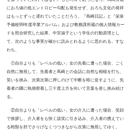
におろ値の低エントロピー勾配も発生せず、おろち文化の発祥
はもっとずっと遅れていたことだろう。『蔦崎日記』と『栄泉
予備校99年度卒業アルバム』および教務課所蔵の個人情報カー
ドを照合研究した結果、中宮淑子という学生の行動原理とし
て、次のような事実が確かに読みとれるように思われる。すな
わち、
①自分よりも「レベルの低い」女の先着に遭った場合、ごく
自然に無視して、先着者と蔦崎との会話に自然な相槌を打ち、
笑いを挟み、次第次第に押しのけて中断を暗に促すように、先
着者の隣に執拗密着し三十度上方を向いて言葉を差し挟み続け
る。
②自分よりも「レベルの低い」女の介入に遭った場合、笑顔
で挨拶し、介入者をも快く談笑に引き込み、介入者の携えてい
る鞄類を肘でさりげなくつつきながら次第に無視してゆく。