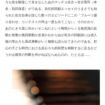
ろち技を駆使して名をなしたあのマッチョ佐古＝佐古寛司（本
名：則武保彦）がである。自伝的回顧エッセイのうまさでも知
られた佐古自身が談じた数々のエピソードにこの「フルーツ盛
り合わせ」コンテストの件は一度も出てこない。そのかわり、
あのときＧ皿に向かいそこねたという悔恨からくる無意識の反
動か発奮か挽回衝動か反省かわからぬが佐古の回顧談には成人
後の準おろち系武勇断がいく種類も語られてきたのである。肝
心の子ども時代における反おろち的前歴を相殺するに足るかど
うかは後世の判断を仰がねばならぬものの、たとえば……、