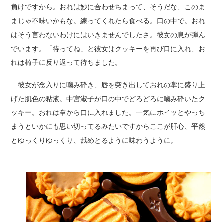
負けですから。おれは妙に合わせちまって、そうだな、このま
まじゃ不味いかもな。練ってくれたら食べる。口の中で。おれ
はそう言わないわけにはいきませんでしたさ。彼女の息が弾ん
でいます。「待ってね」と彼女はクッキーを再び口に入れ、お
れは椅子に反り返って待ちました。
彼女が念入りに噛み砕き、唇を突き出しておれの掌に盛り上
げた肌色の粘液。中宮淑子が口の中でどろどろに噛み砕いたク
ッキー。おれは掌から口に入れました。一気にポイッとやっち
まうといかにも思い切ってるみたいですからここが肝心、平然
とゆっくりゆっくり、舐めとるように味わうように。