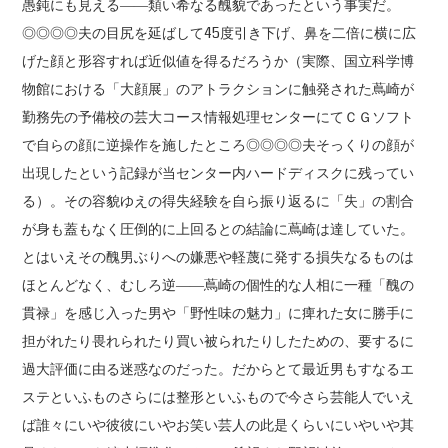
愚鈍にも見える――類い希なる醜貌であったという事実だ。
◎◎◎◎夫の目尻を延ばして45度引き下げ、鼻を二倍に横に広
げた顔と形容すれば近似値を得るだろうか（実際、国立科学博
物館における「大顔展」のアトラクションに触発された蔦崎が
勤務先の予備校の芸大コース情報処理センターにてＣＧソフト
で自らの顔に逆操作を施したところ◎◎◎◎夫そっくりの顔が
出現したという記録が当センター内ハードディスクに残ってい
る）。その容貌ゆえの得失経験を自ら振り返るに「失」の割合
が身も蓋もなく圧倒的に上回るとの結論に蔦崎は達していた。
とはいえその醜男ぶりへの嫌悪や軽蔑に発する損失なるものは
ほとんどなく、むしろ逆――蔦崎の個性的な人相に一種「醜の
貫禄」を感じ入った男や「野性味の魅力」に痺れた女に勝手に
担がれたり畏れられたり買い被られたりしたための、要するに
過大評価に由る迷惑なのだった。だからとて最近男もすなるエ
ステといふものさらには整形といふもので今さら芸能人でいえ
ば誰々にいや彼彼にいやお笑い芸人の此是くらいにいやいや其