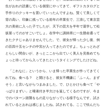
生がおれの読書している個室にやってきて、ギフトカタログと
手作りのクッキーを置いていったんですよね。賢くて美しくて
背の高い、印象に残っている前年の卒業生で、三浪して東京芸
大の美術に入った子でしたが、天下の芸大を半年で退学して松
坂屋ってのがすごいでしょ。在学中に講師席に一生懸命通って
きたクチじゃありませんでした。で、彼女が帰った少し後、例
の百四十五センチの中宮が入ってきたのですよ。ちょっとわざ
とらしい間合いが、きっとここから出ていく美人を見咎めてち
ょっと待ってから入ってきたというタイミングでしたけどね。
「これなに」というから、いま帰った卒業生が作ってきてく
れてね、食べる？ と開けると、彼女不機嫌に「ふ～ん。まず
そう」と言いながらつまみました。で、ひとかけら食べて「や
っぱりまずい」と唾液付き半欠けを返してくるのですが、今ま
でのパターン踏襲をもの足りながっている様子なんです。試さ
れているとおれは感じましたね。試されてる。ここで怯んだら