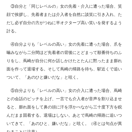
③自分と「同じレベルの」女の先着・介入に遭った場合、笑
顔で挨拶し、先着者または介入者を自然に談笑に引き入れ、た
だし必ず自分の方がつねに半オクターブ高い笑いを発するよう
計る。
④自分よりも「レベルの高い」女の先着に遭った場合、爪を
噛みながら二分間ほど先着者の背後にとどまって順番待ちのふ
りをし、蔦崎が自分に何か話しかけたとたんに黙ったまま膨れ
面を作って退場する。そして蔦崎の帰路を待ち、駅近くで追い
ついて、「あのひと嫌いだな」と呟く。
⑤自分よりも「レベルの高い」女の介入に遭った場合、蔦崎
との会話のピッチを上げ、一言でも介入者が音声を割り込ませ
ると、膨れ面をして鼻の頭に汗を浮かべながら三十度下方を睨
んだまま固着する。退場はしない。あとで蔦崎の帰路に追いつ
いてきて、「あのひと、嫌いだな」と呟く。（④とは句点が異
なることに注意）