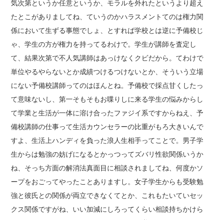
気次第というか任意というか、モラルを外れたというより超え
たとこがありましてね、ていうのかハラスメントてのは権力関
係において生ずる事態でしょ、とすれば学校とは逆に予備校じ
ゃ、学生の方が権力を持ってるわけで。学生が講師を査定し
て、結果次第で不人気講師はあっけなくクビだから。てわけで
単位やるやらないとか成績つけるつけないとか、そういう立場
にない予備校講師ってのはほんとね。予備校で採点甘くしたっ
て意味ないし、第一そもそもお喋りしに来る学生の悩みからし
て学業と生活が一体に溶け合ったファジイ系ですからねえ、予
備校講師の仕事って生活カウンセラーの比重がもろ大きいんで
すよ、生活上ハンディを負った浪人生相手ってことで。男子学
生からは勉強の妨げになるとかっつってズバリ性欲関係いうか
ね、そっち方面の解消法真面目に相談されましてね、何度かソ
ープをおごってやったことありますし。女子学生からも受験勉
強と彼氏との関係が両立できなくてとか、これもたいていセッ
クス関係ですがね、いい加減にしろってくらい相談持ちかけら