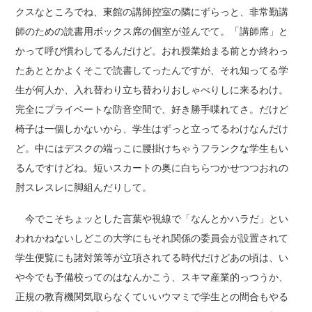
クスなところでね、東館の講師控室の隣にずらっと、非常勤講
師のための読書用ボックス席の個室が並んでて。「講師席」と
かって呼び慣わしてるんだけど。おれ授業始まる前とか終わっ
たあととかよくそこで読書してったんですが、それ知ってる学
生が何人か、入れ替わり立ち替わりおしゃべりしに来るわけ。
完全にプライベートな防音空間で、好き勝手喋れてさ。だけど
椅子は一個しかないから、学生はずっと立ってるわけなんだけ
ど。中にはデスクの端っこに腰掛けちゃうフランクな学生もい
るんですけどね。短いスカートの奥に白ちらつかせつつおれの
肘スレスレに脚組んだりして。
今でこそちょッとした言葉や視線で「なんとかハラだ」とい
われかねないしどこの大学にもそれ関係の委員会が設置されて
学生便覧にも諸対策等が立項されてる時代だけどあの頃は、い
や今でも予備校ってのはなんかこう、スキマ産業的っつうか、
正規の教育機関気取らなくていいウマミで学生との間合もやる