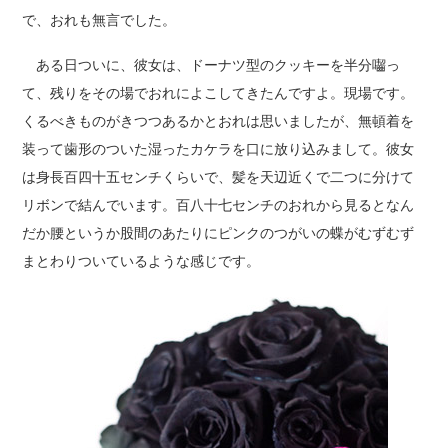
で、おれも無言でした。
ある日ついに、彼女は、ドーナツ型のクッキーを半分囓っ
て、残りをその場でおれによこしてきたんですよ。現場です。
くるべきものがきつつあるかとおれは思いましたが、無頓着を
装って歯形のついた湿ったカケラを口に放り込みまして。彼女
は身長百四十五センチくらいで、髪を天辺近くで二つに分けて
リボンで結んでいます。百八十七センチのおれから見るとなん
だか腰というか股間のあたりにピンクのつがいの蝶がむずむず
まとわりついているような感じです。