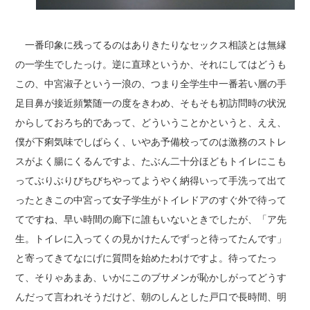
一番印象に残ってるのはありきたりなセックス相談とは無縁
の一学生でしたっけ。逆に直球というか、それにしてはどうも
この、中宮淑子という一浪の、つまり全学生中一番若い層の手
足目鼻が接近頻繁随一の度をきわめ、そもそも初訪問時の状況
からしておろち的であって、どういうことかというと、ええ、
僕が下痢気味でしばらく、いやあ予備校ってのは激務のストレ
スがよく腸にくるんですよ、たぶん二十分ほどもトイレにこも
ってぶりぶりびちびちやってようやく納得いって手洗って出て
ったときこの中宮って女子学生がトイレドアのすぐ外で待って
てですね、早い時間の廊下に誰もいないときでしたが、「ア先
生。トイレに入ってくの見かけたんでずっと待ってたんです」
と寄ってきてなにげに質問を始めたわけですよ。待ってたっ
て、そりゃあまあ、いかにこのブサメンが恥かしがってどうす
んだって言われそうだけど、朝のしんとした戸口で長時間、明