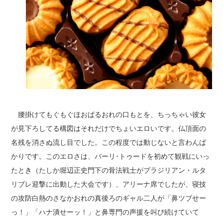
腰掛けてもぐもぐほおばるおれの口もとを、ちっちゃい彼女
が見下ろしてる構図はそれだけでちょいエロいです。仏頂面の
名残を消さぬ流し目でした。この程度では動じないと言わんば
かりです。このエロさは、バーリ･トゥードを初めて観戦にいっ
たとき（たしか堀辺正史門下の骨法戦士がブラジリアン・ルタ
リブレ迎撃に出動した大会です）、アリーナ席でしたが、寝技
の攻防白熱のさなかおれの真後ろのギャル二人が「鼻ツブせー
っ！」「ハナ潰せーッ！」と鼻専門の声援を叫び続けていて