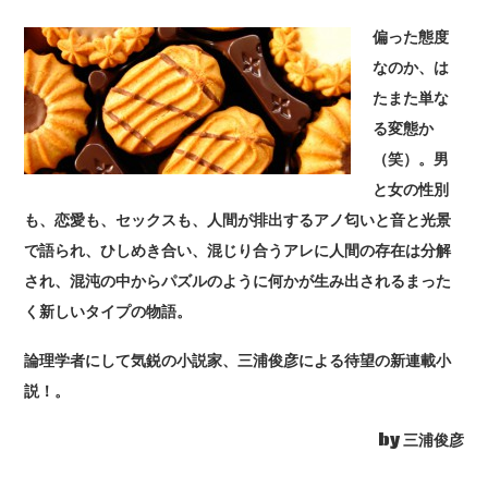
偏った態度
なのか、は
たまた単な
る変態か
（笑）。男
と女の性別
も、恋愛も、セックスも、人間が排出するアノ匂いと音と光景
で語られ、ひしめき合い、混じり合うアレに人間の存在は分解
され、混沌の中からパズルのように何かが生み出されるまった
く新しいタイプの物語。
論理学者にして気鋭の小説家、三浦俊彦による待望の新連載小
説！。
by 三浦俊彦