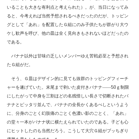
いることも大きな有利点と考えられた）。が、当日になってみ
ると、今考えれば当然予想されるべきだったのだが、トッピン
グとして「あれ」を配置したＧ組にのみ子供たちが群がり大ウ
ケし歓声を呼び、他の皿は全く見向きもされないほどだったの
である。
バナナ以外は甘味の乏しいメンバーゆえ苦戦必至と予想され
たＧ組がだ。
そう、Ｇ皿はデザイン的に見ても抜群のトッピングフィーチ
ャーを遂げていた。末尾まで剥いた皮付きバナナ――50ｇ制限
にしたがって中身を三割ほどの名残惜しい長さで切断されたバ
ナナとピッタリ並んで、バナナの全長かくあるべしというよう
に、分身のごとく幻肢痛のごとく色濃い影のごとく、「あれ」
の堂々一本がバナナ状に横たえられていたのである。子ども心
にヒットしたのも当然だろう。こうして大穴Ｇ組がブッちぎり