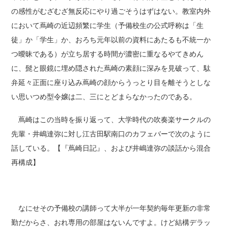
の感性がむざむざ無反応にやり過ごそうはずはない。教室内外
において蔦崎の近辺頻繁に学生（予備校生の公式呼称は「生
徒」か「学生」か、おろち元年以前の資料にあたるも不統一か
つ曖昧である）が立ち居する時間が濃密に重なるやてきめん
に、髭と眼鏡に埋め隠された蔦崎の素顔に深みを見破って、駄
弁延々正面に座り込み蔦崎の顔からうっとり目を離そうとしな
い思いつめ型令嬢は二、三にとどまらなかったのである。
蔦崎はこの当時を振り返って、大学時代の吹奏楽サークルの
先輩・井嶋達弥に対し江古田駅南口のカフェバーで次のように
話している。【『蔦崎日記』、および井嶋達弥の談話から混合
再構成】
なにせその予備校の講師って大半が一年契約毎年更新の非常
勤だからさ、おれ専用の部屋はないんですよ。けど結構デラッ