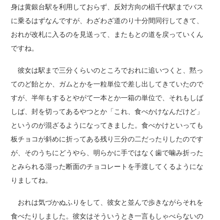
身は黄銀台駅を利用しておらず、反対方向の椙千代駅までバス
に乗るはずなんですが、わざわざ道のり十分間同行してきて、
おれが改札に入るのを見送って、またもとの道を戻っていくん
ですね。
彼女は駅まで三分くらいのところでおれに追いつくと、黙っ
てのど飴とか、ガムとかを一粒単位で差し出してきていたので
すが、半年もするとやがて一本とか一箱の単位で、それもしば
しば、封を切ってあるやつとか「これ、食べかけなんだけど」
というのが混ざるようになってきました。食べかけといっても
板チョコが斜めに折ってある残り三分の二だったりしたのです
が、そのうちにどうやら、明らかに手ではなく歯で噛み折った
とみられる湿った断面のチョコレートを手渡してくるようにな
りましてね。
おれは気づかぬふりをして、彼女と並んで歩きながらそれを
食べたりしました。彼女はそういうとき一言もしゃべらないの