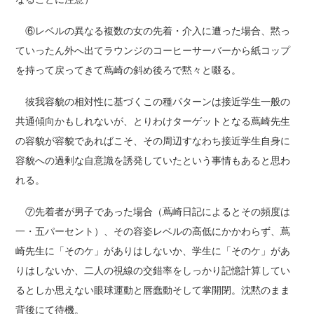
⑥レベルの異なる複数の女の先着・介入に遭った場合、黙っ
ていったん外へ出てラウンジのコーヒーサーバーから紙コップ
を持って戻ってきて蔦崎の斜め後ろで黙々と啜る。
彼我容貌の相対性に基づくこの種パターンは接近学生一般の
共通傾向かもしれないが、とりわけターゲットとなる蔦崎先生
の容貌が容貌であればこそ、その周辺すなわち接近学生自身に
容貌への過剰な自意識を誘発していたという事情もあると思わ
れる。
⑦先着者が男子であった場合（蔦崎日記によるとその頻度は
一・五パーセント）、その容姿レベルの高低にかかわらず、蔦
崎先生に「そのケ」がありはしないか、学生に「そのケ」があ
りはしないか、二人の視線の交錯率をしっかり記憶計算してい
るとしか思えない眼球運動と唇蠢動そして掌開閉。沈黙のまま
背後にて待機。