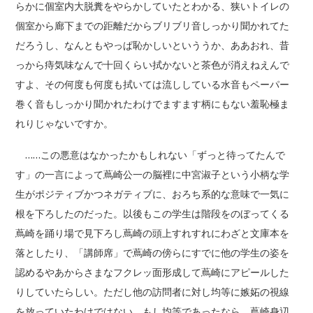
らかに個室内大脱糞をやらかしていたとわかる、狭いトイレの
個室から廊下までの距離だからブリブリ音しっかり聞かれてた
だろうし、なんともやっぱ恥かしいといううか、ああおれ、昔
っから痔気味なんで十回くらい拭かないと茶色が消えねえんで
すよ、その何度も何度も拭いては流ししている水音もペーパー
巻く音もしっかり聞かれたわけでますます柄にもない羞恥極ま
れりじゃないですか。
……この悪意はなかったかもしれない「ずっと待ってたんで
す」の一言によって蔦崎公一の脳裡に中宮淑子という小柄な学
生がポジティブかつネガティブに、おろち系的な意味で一気に
根を下ろしたのだった。以後もこの学生は階段をのぼってくる
蔦崎を踊り場で見下ろし蔦崎の頭上すれすれにわざと文庫本を
落としたり、「講師席」で蔦崎の傍らにすでに他の学生の姿を
認めるやあからさまなフクレッ面形成して蔦崎にアピールした
りしていたらしい。ただし他の訪問者に対し均等に嫉妬の視線
を放っていたわけではない。もし均等であったなら、蔦崎身辺