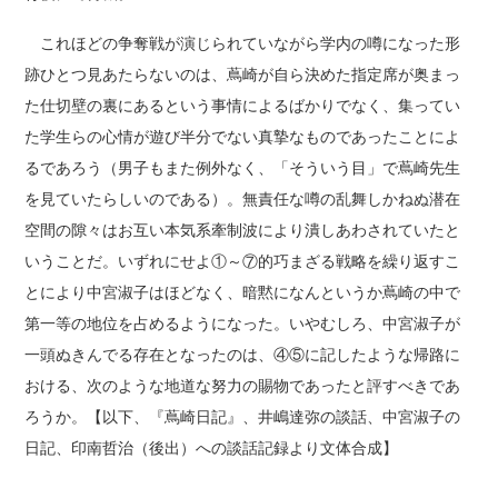
これほどの争奪戦が演じられていながら学内の噂になった形
跡ひとつ見あたらないのは、蔦崎が自ら決めた指定席が奥まっ
た仕切壁の裏にあるという事情によるばかりでなく、集ってい
た学生らの心情が遊び半分でない真摯なものであったことによ
るであろう（男子もまた例外なく、「そういう目」で蔦崎先生
を見ていたらしいのである）。無責任な噂の乱舞しかねぬ潜在
空間の隙々はお互い本気系牽制波により潰しあわされていたと
いうことだ。いずれにせよ①～⑦的巧まざる戦略を繰り返すこ
とにより中宮淑子はほどなく、暗黙になんというか蔦崎の中で
第一等の地位を占めるようになった。いやむしろ、中宮淑子が
一頭ぬきんでる存在となったのは、④⑤に記したような帰路に
おける、次のような地道な努力の賜物であったと評すべきであ
ろうか。【以下、『蔦崎日記』、井嶋達弥の談話、中宮淑子の
日記、印南哲治（後出）への談話記録より文体合成】