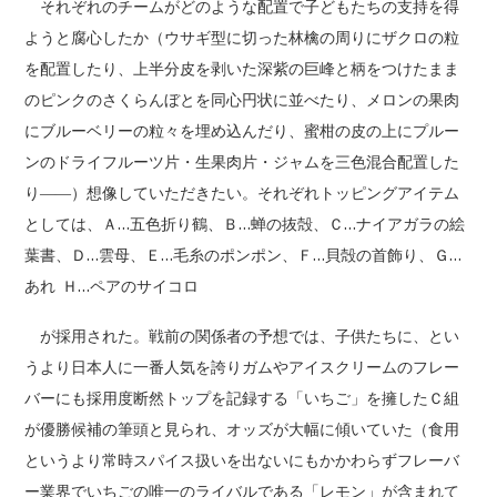
それぞれのチームがどのような配置で子どもたちの支持を得
ようと腐心したか（ウサギ型に切った林檎の周りにザクロの粒
を配置したり、上半分皮を剥いた深紫の巨峰と柄をつけたまま
のピンクのさくらんぼとを同心円状に並べたり、メロンの果肉
にブルーベリーの粒々を埋め込んだり、蜜柑の皮の上にプルー
ンのドライフルーツ片・生果肉片・ジャムを三色混合配置した
り――）想像していただきたい。それぞれトッピングアイテム
としては、Ａ…五色折り鶴、Ｂ…蝉の抜殻、Ｃ…ナイアガラの絵
葉書、Ｄ…雲母、Ｅ…毛糸のポンポン、Ｆ…貝殻の首飾り、Ｇ…
あれ Ｈ…ペアのサイコロ
が採用された。戦前の関係者の予想では、子供たちに、とい
うより日本人に一番人気を誇りガムやアイスクリームのフレー
バーにも採用度断然トップを記録する「いちご」を擁したＣ組
が優勝候補の筆頭と見られ、オッズが大幅に傾いていた（食用
というより常時スパイス扱いを出ないにもかかわらずフレーバ
ー業界でいちごの唯一のライバルである「レモン」が含まれて