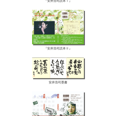
『安井浩司読本Ⅰ』
『安井浩司読本Ⅱ』
安井浩司墨書