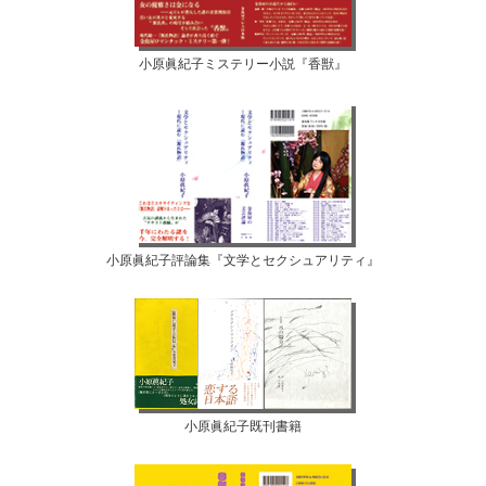
小原眞紀子ミステリー小説『香獣』
小原眞紀子評論集『文学とセクシュアリティ』
小原眞紀子既刊書籍