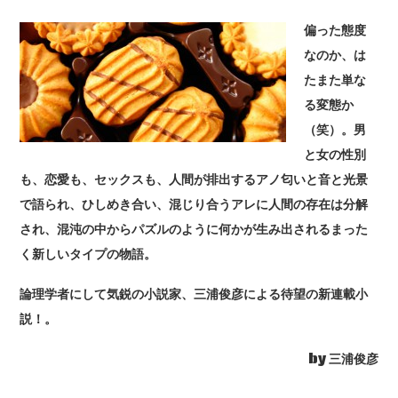
偏った態度
なのか、は
たまた単な
る変態か
（笑）。男
と女の性別
も、恋愛も、セックスも、人間が排出するアノ匂いと音と光景
で語られ、ひしめき合い、混じり合うアレに人間の存在は分解
され、混沌の中からパズルのように何かが生み出されるまった
く新しいタイプの物語。
論理学者にして気鋭の小説家、三浦俊彦による待望の新連載小
説！。
by 三浦俊彦