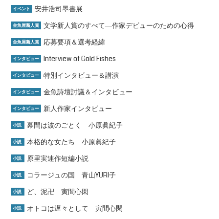
安井浩司墨書展
イベント
文学新人賞のすべて―作家デビューのための心得
金魚屋新人賞
応募要項＆選考経緯
金魚屋新人賞
Interview of Gold Fishes
インタビュー
特別インタビュー＆講演
インタビュー
金魚詩壇討議＆インタビュー
インタビュー
新人作家インタビュー
インタビュー
幕間は波のごとく 小原眞紀子
小説
本格的な女たち 小原眞紀子
小説
原里実連作短編小説
小説
コラージュの国 青山YURI子
小説
ど、泥卍 寅間心閑
小説
オトコは遅々として 寅間心閑
小説