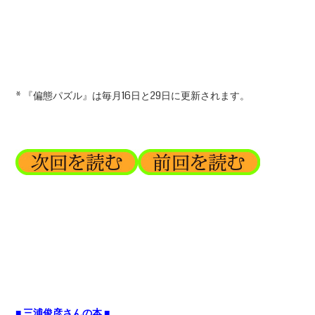
* 『偏態パズル』は毎月16日と29日に更新されます。
■ 三浦俊彦さんの本 ■