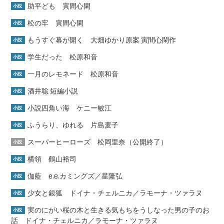
助平ども 寅間心閑
小説
松の牢 寅間心閑
小説
もうすぐ幕が開く 大畑ゆかり原案 寅間心閑作
小説
学生だった 松原和音
小説
一月のレモネード 松原和音
小説
酒井聡 短編小説
小説
小説四角い海 ケニー敏江
小説
ふうらり、ゆれる 片島麦子
小説
スーパーヒーローズ 松岡里奈（公開終了）
小説
横領 鶴山裕司
小説
伽藍 e.e.カミングズ／星隆弘
小説
少女と銀狐 ドイナ・チェルニカ／ラモーナ・ツァラヌ
小説
実のにがい桜の木と生きる気もちをうしなった男の子のお
小説
話 ドイナ・チェルニカ／ラモーナ・ツァラヌ