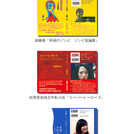
遠藤徹『幸福のゾンビ ゾンビ短編集』
松岡里奈純文学私小説『スーパーヒーローズ』