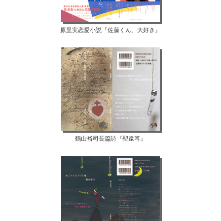
原里実恋愛小説『佐藤くん、大好き』
鶴山裕司長篇詩『聖遠耳』