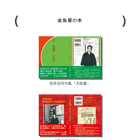
金魚屋の本
安井浩司句集『天獄書』