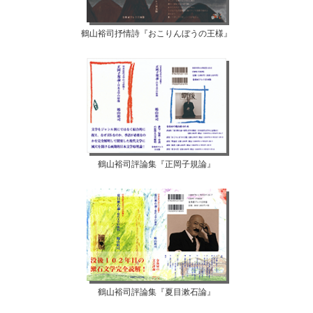
鶴山裕司抒情詩『おこりんぼうの王様』
鶴山裕司評論集『正岡子規論』
鶴山裕司評論集『夏目漱石論』