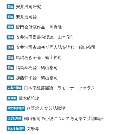
安井浩司研究
詩論
安井浩司論
詩論
唐門会所蔵作品 岡野隆
詩論
安井浩司墨書句漫読 山本俊則
詩論
安井浩司参加初期同人誌を読む 鶴山裕司
詩論
馬場あき子論 鶴山裕司
詩論
福島泰樹論 鶴山裕司
詩論
加藤郁乎論 鶴山裕司
詩論
日本伝統芸能論 ラモーナ・ツァラヌ
古典芸能論
荒木経惟論
写真論
萩野篤人 文芸誌批評
純文学誌時評
鶴山裕司の小説について考える文芸誌時評
文学誌時評
文學界
純文学誌時評