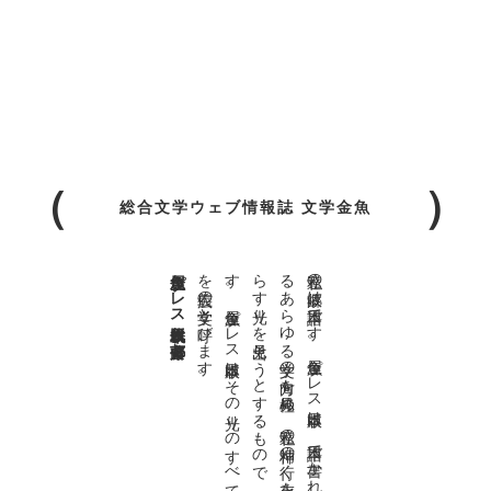
総合文学ウェブ情報誌 文学金魚
金魚屋プレス日本版代表 齋藤都
。
私達の
故郷は
日本語で
す
。
金魚屋プ
レ
ス
日本版は
、
日本語で
書か
れ
る
あ
ら
ゆ
る
文学の
方向を
見極め
、
私達の
精神の
行く
末を
照
ら
す
光り
を
見出そ
う
と
す
る
も
の
で
す
。
金魚屋プ
レ
ス
日本版は
そ
の
光り
の
す
べ
て
を
広義の
文学と
呼び
ま
す