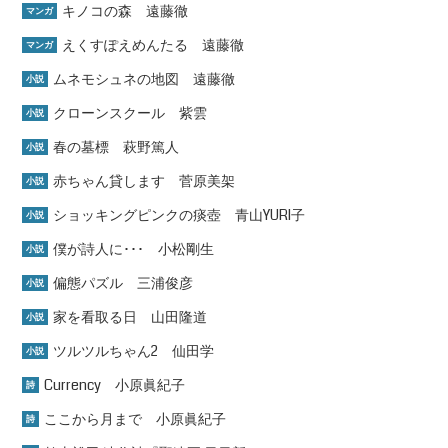
キノコの森 遠藤徹
マンガ
えくすぽえめんたる 遠藤徹
マンガ
ムネモシュネの地図 遠藤徹
小説
クローンスクール 紫雲
小説
春の墓標 萩野篤人
小説
赤ちゃん貸します 菅原美架
小説
ショッキングピンクの痰壺 青山YURI子
小説
僕が詩人に･･･ 小松剛生
小説
偏態パズル 三浦俊彦
小説
家を看取る日 山田隆道
小説
ツルツルちゃん2 仙田学
小説
Currency 小原眞紀子
詩
ここから月まで 小原眞紀子
詩