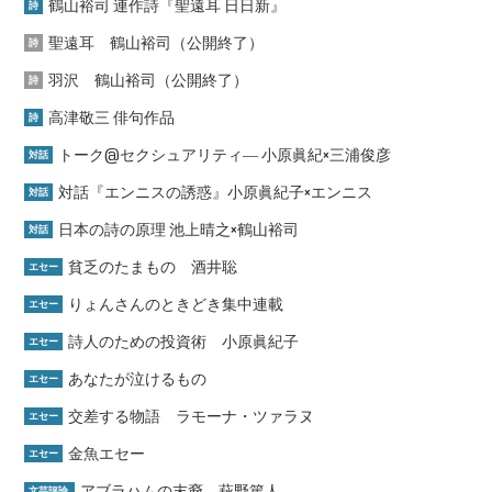
鶴山裕司 連作詩『聖遠耳 日日新』
詩
聖遠耳 鶴山裕司（公開終了）
詩
羽沢 鶴山裕司（公開終了）
詩
高津敬三 俳句作品
詩
トーク@セクシュアリティ― 小原眞紀×三浦俊彦
対話
対話『エンニスの誘惑』小原眞紀子×エンニス
対話
日本の詩の原理 池上晴之×鶴山裕司
対話
貧乏のたまもの 酒井聡
エセー
りょんさんのときどき集中連載
エセー
詩人のための投資術 小原眞紀子
エセー
あなたが泣けるもの
エセー
交差する物語 ラモーナ・ツァラヌ
エセー
金魚エセー
エセー
アブラハムの末裔 萩野篤人
文芸評論