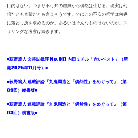
目的はない。つまり不可知の虚無から偶然は生じる。現実は幻
想だとも奇蹟だとも言えそうです。ではこの不安の哲学は何処
に落とし所を求めるのか。あるいはそんなものはないのか。ス
リリングな考察は続きます。
■萩野篤人 文芸誌批評 No.017 内田ミチル「赤いベスト」（新
潮2025年11月号）■
■萩野篤人 連載評論『九鬼周造と「偶然性」をめぐって』（第
03回）縦書版■
■萩野篤人 連載評論『九鬼周造と「偶然性」をめぐって』（第
03回）横書版■