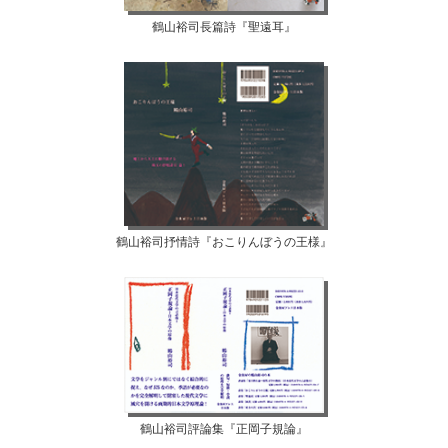
鶴山裕司長篇詩『聖遠耳』
鶴山裕司抒情詩『おこりんぼうの王様』
鶴山裕司評論集『正岡子規論』