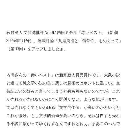
萩野篤人 文芸誌批評 No.017 内田ミチル「赤いベスト」（新潮
2025年11月号）、連載評論『九鬼周造と「偶然性」をめぐって』
（第03回）をアップしましたぁ。
内田さんの「赤いベスト」は新潮新人賞受賞作です。大衆小説
と違って純文学小説の良し悪しの見極めはホントに難しい。文
芸誌ごとの好みと言ってしまうと身も蓋もないのですが、これ
が売れるか売れないかに全く関係がない、ような気がします。
では売れなくてもいわゆる〝文学的価値〟が高いのかというと
これが微妙。もし文学的価値が高いのなら、それは自ずと売れ
る小説に繋がってゆくはずなんですねどねぇ。まあこのへんで