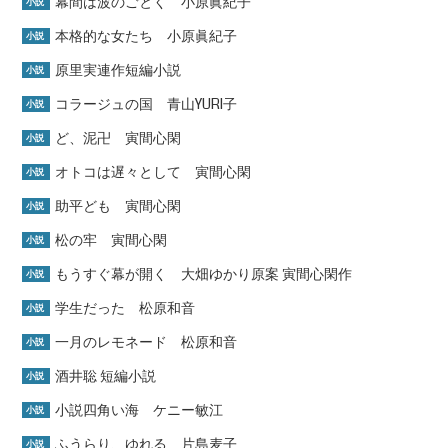
幕間は波のごとく 小原眞紀子
小説
本格的な女たち 小原眞紀子
小説
原里実連作短編小説
小説
コラージュの国 青山YURI子
小説
ど、泥卍 寅間心閑
小説
オトコは遅々として 寅間心閑
小説
助平ども 寅間心閑
小説
松の牢 寅間心閑
小説
もうすぐ幕が開く 大畑ゆかり原案 寅間心閑作
小説
学生だった 松原和音
小説
一月のレモネード 松原和音
小説
酒井聡 短編小説
小説
小説四角い海 ケニー敏江
小説
ふうらり、ゆれる 片島麦子
小説