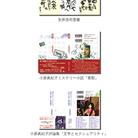
安井浩司墨書
小原眞紀子ミステリー小説『香獣』
小原眞紀子評論集『文学とセクシュアリティ』