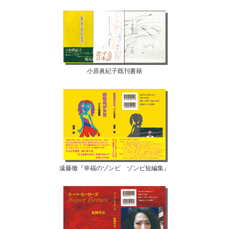
小原眞紀子既刊書籍
遠藤徹『幸福のゾンビ ゾンビ短編集』