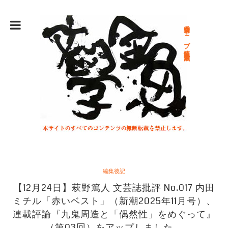
総合文学ウェブ情報誌 文学金魚
編集後記
【12月24日】萩野篤人 文芸誌批評 No.017 内田
ミチル「赤いベスト」（新潮2025年11月号）、
連載評論『九鬼周造と「偶然性」をめぐって』
（第03回）をアップしました。