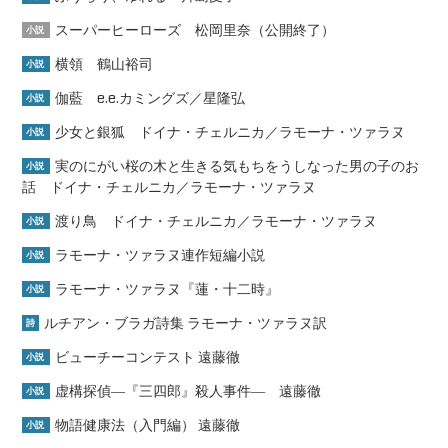
スーパーヒーローズ 松岡里奈（公開終了）
小説
横領 鶴山裕司
小説
伽藍 e.e.カミングズ／星隆弘
小説
少女と銀狐 ドイナ・チェルニカ／ラモーナ・ツァラヌ
小説
実のにがい桜の木と生きる気もちをうしなった男の子のお
小説
話 ドイナ・チェルニカ／ラモーナ・ツァラヌ
渡り鳥 ドイナ・チェルニカ／ラモーナ・ツァラヌ
小説
ラモーナ・ツァラヌ連作短編小説
小説
ラモーナ・ツァラヌ『蓮・十二時』
小説
ルチアン・ブラガ詩集 ラモーナ・ツァラヌ訳
詩
ビューチーコンテスト 遠藤徹
小説
虚構探偵―『三四郎』殺人事件― 遠藤徹
小説
物語健康法（入門編） 遠藤徹
小説