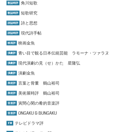
角川短歌
歌誌時評
短歌研究
歌誌時評
詩と思想
詩誌時評
現代詩手帖
詩誌時評
映画金魚
映画評
青い目で観る日本伝統芸能 ラモーナ・ツァラヌ
演劇評
現代演劇の見（せ）かた 星隆弘
演劇評
演劇金魚
演劇評
言葉と骨董 鶴山裕司
美術評
美術展時評 鶴山裕司
美術評
寅間心閑の肴的音楽評
音楽評
ONGAKU & BUNGAKU
音楽評
テレビドラマ評
TV