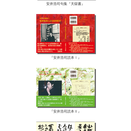
安井浩司句集『天獄書』
『安井浩司読本Ⅰ』
『安井浩司読本Ⅱ』