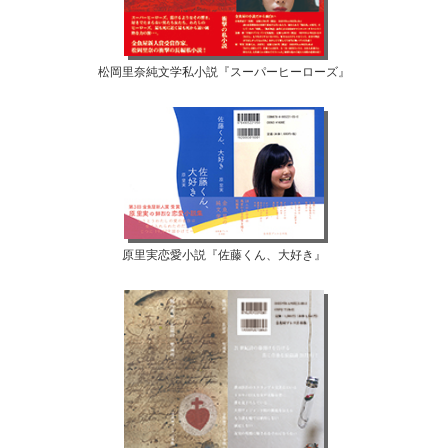
松岡里奈純文学私小説『スーパーヒーローズ』
原里実恋愛小説『佐藤くん、大好き』