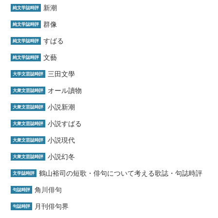
新潮
純文学誌時評
群像
純文学誌時評
すばる
純文学誌時評
文藝
純文学誌時評
三田文學
大学文芸誌時評
オール讀物
大衆文芸誌時評
小説新潮
大衆文芸誌時評
小説すばる
大衆文芸誌時評
小説現代
大衆文芸誌時評
小説幻冬
大衆文芸誌時評
鶴山裕司の短歌・俳句について考える歌誌・句誌時評
文学誌時評
角川俳句
句誌時評
月刊俳句界
句誌時評