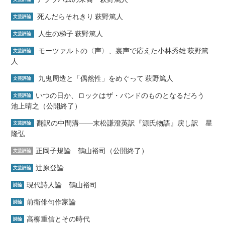
死んだらそれきり 萩野篤人
文芸評論
人生の梯子 萩野篤人
文芸評論
モーツァルトの〈声〉、裏声で応えた小林秀雄 萩野篤
文芸評論
人
九鬼周造と「偶然性」をめぐって 萩野篤人
文芸評論
いつの日か、ロックはザ・バンドのものとなるだろう
文芸評論
池上晴之（公開終了）
翻訳の中間溝――末松謙澄英訳『源氏物語』戻し訳 星
文芸評論
隆弘
正岡子規論 鶴山裕司（公開終了）
文芸評論
辻原登論
文芸評論
現代詩人論 鶴山裕司
詩論
前衛俳句作家論
詩論
高柳重信とその時代
詩論