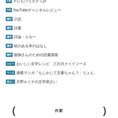
テレビバラエティ評
TV
YouTubeチャンネルレビュー
TV
小説
書評
詩書
書評
評論・エセー
書評
絵のある本のはなし
書評
親御さんのための読書講座
書評
おいしい文学レシピ 三日月クイイジーヌ
エセー
連載マンガ『もしかして文豪ちゃん？』りょん
マンガ
天野ルミナの文学星占い
星占い
作家