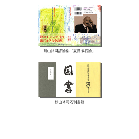
鶴山裕司評論集『夏目漱石論』
鶴山裕司既刊書籍