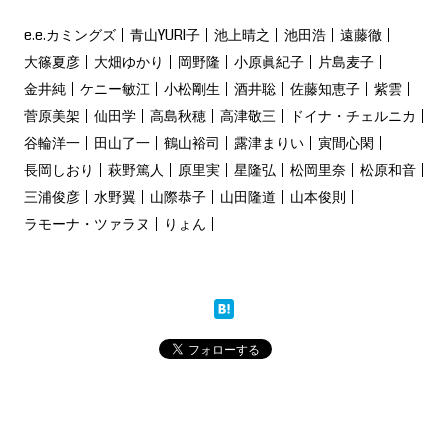
e.e.カミングズ
青山YURI子
池上晴之
池田浩
遠藤徹
大篠夏彦
大畑ゆかり
岡野隆
小原眞紀子
片島麦子
金井純
ケニー敏江
小松剛生
酒井聡
佐藤知恵子
紫雲
菅原美架
仙田学
高島秋穂
高津敬三
ドイナ・チェルニカ
谷輪洋一
田山了一
鶴山裕司
露津まりい
寅間心閑
長岡しおり
萩野篤人
原里実
星隆弘
松岡里奈
松原和音
三浦俊彦
水野翼
山際恭子
山田隆道
山本俊則
ラモーナ・ツァラヌ
りょん