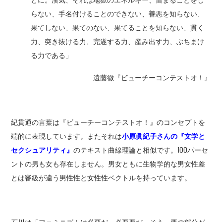
とに。漢気、それは地獄のエネルギー、留まることをし
らない、手名付けることのできない、善悪を知らない、
果てしない、果てのない、果てることを知らない、貫く
力、突き抜ける力、完遂する力、産み出す力、ぶちまけ
る力である」
遠藤徹『ビューチーコンテストオ！』
紀貫通の言葉は『ビューチーコンテストオ！』のコンセプトを
端的に表現しています。またそれは
小原眞紀子さんの『文学と
セクシュアリティ』
のテキスト曲線理論と相似です。100パーセ
ントの男も女も存在しません。男女ともに生物学的な男女性差
とは審級が違う男性性と女性性ベクトルを持っています。