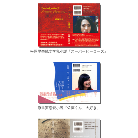
松岡里奈純文学私小説『スーパーヒーローズ』
原里実恋愛小説『佐藤くん、大好き』