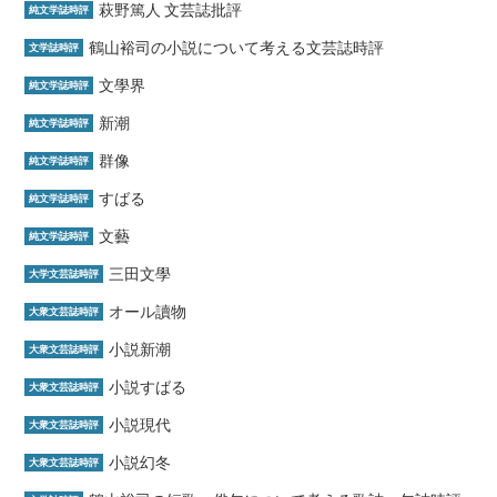
萩野篤人 文芸誌批評
純文学誌時評
鶴山裕司の小説について考える文芸誌時評
文学誌時評
文學界
純文学誌時評
新潮
純文学誌時評
群像
純文学誌時評
すばる
純文学誌時評
文藝
純文学誌時評
三田文學
大学文芸誌時評
オール讀物
大衆文芸誌時評
小説新潮
大衆文芸誌時評
小説すばる
大衆文芸誌時評
小説現代
大衆文芸誌時評
小説幻冬
大衆文芸誌時評