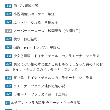
酒井聡 短編小説
小説
小説四角い海 ケニー敏江
小説
ふうらり、ゆれる 片島麦子
小説
スーパーヒーローズ 松岡里奈（公開終了）
小説
横領 鶴山裕司
小説
伽藍 e.e.カミングズ／星隆弘
小説
少女と銀狐 ドイナ・チェルニカ／ラモーナ・ツァラヌ
小説
実のにがい桜の木と生きる気もちをうしなった男の子のお
小説
話 ドイナ・チェルニカ／ラモーナ・ツァラヌ
渡り鳥 ドイナ・チェルニカ／ラモーナ・ツァラヌ
小説
ラモーナ・ツァラヌ連作短編小説
小説
ラモーナ・ツァラヌ『蓮・十二時』
小説
ルチアン・ブラガ詩集 ラモーナ・ツァラヌ訳
詩