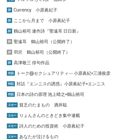
Currency 小原眞紀子
詩
ここから月まで 小原眞紀子
詩
鶴山裕司 連作詩『聖遠耳 日日新』
詩
聖遠耳 鶴山裕司（公開終了）
詩
羽沢 鶴山裕司（公開終了）
詩
高津敬三 俳句作品
詩
トーク@セクシュアリティ― 小原眞紀×三浦俊彦
対話
対話『エンニスの誘惑』小原眞紀子×エンニス
対話
日本の詩の原理 池上晴之×鶴山裕司
対話
貧乏のたまもの 酒井聡
エセー
りょんさんのときどき集中連載
エセー
詩人のための投資術 小原眞紀子
エセー
あなたが泣けるもの
エセー