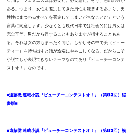
石川は「フェミニズムは必要だ。必要悪だ。そう、悪の部分が
ある。つまり、女性を差別してきた男性を嫌悪するあまり、男
性性にまつわるすべてを否定してしまいがちなことだ」という
言葉に同意します。少なくとも現代日本では社会的には男女は
完全平等。男だから得することもありますが損することもあ
る。それは女の方もまったく同じ。しかしその中で美（ビュー
ティー）を持ち出すと話が途端にややこしくなる。だからこそ
小説でしか表現できないテーマなのであり『ビューチーコンテ
ストオ！』なのです。
■遠藤徹 連載小説『ビューチーコンテストオ！』（第03回）縦
書版■
■遠藤徹 連載小説『ビューチーコンテストオ！』（第03回）横