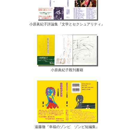
小原眞紀子評論集『文学とセクシュアリティ』
小原眞紀子既刊書籍
遠藤徹『幸福のゾンビ ゾンビ短編集』