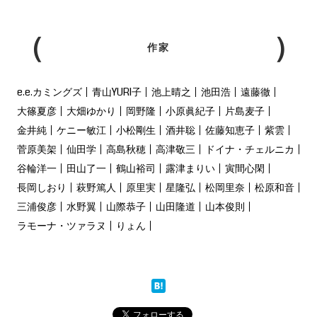
作家
e.e.カミングズ
青山YURI子
池上晴之
池田浩
遠藤徹
大篠夏彦
大畑ゆかり
岡野隆
小原眞紀子
片島麦子
金井純
ケニー敏江
小松剛生
酒井聡
佐藤知恵子
紫雲
菅原美架
仙田学
高島秋穂
高津敬三
ドイナ・チェルニカ
谷輪洋一
田山了一
鶴山裕司
露津まりい
寅間心閑
長岡しおり
萩野篤人
原里実
星隆弘
松岡里奈
松原和音
三浦俊彦
水野翼
山際恭子
山田隆道
山本俊則
ラモーナ・ツァラヌ
りょん