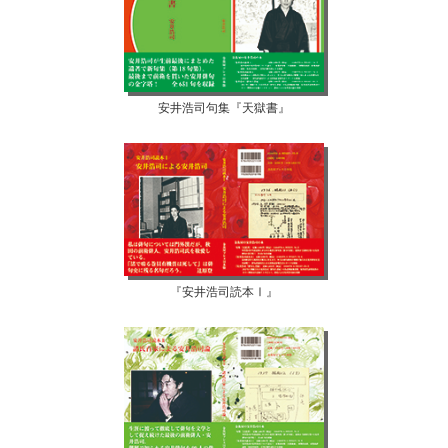
安井浩司句集『天獄書』
『安井浩司読本Ⅰ』