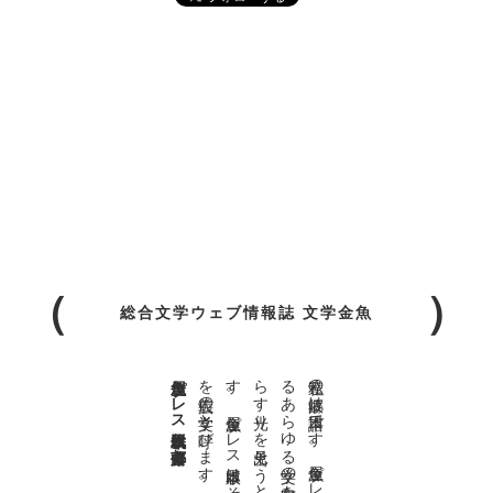
総合文学ウェブ情報誌 文学金魚
金魚屋プレス日本版代表 齋藤都
。
私達の
故郷は
日本語で
す
。
金魚屋プ
レ
ス
日本版は
、
日本語で
書か
れ
る
あ
ら
ゆ
る
文学の
方向を
見極め
、
私達の
精神の
行く
末を
照
ら
す
光り
を
見出そ
う
と
す
る
も
の
で
す
。
金魚屋プ
レ
ス
日本版は
そ
の
光り
の
す
べ
て
を
広義の
文学と
呼び
ま
す