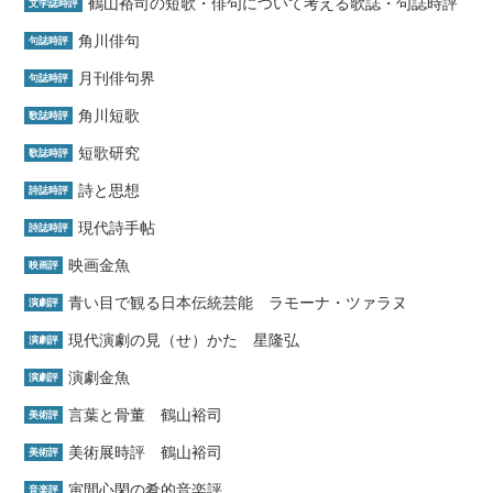
鶴山裕司の短歌・俳句について考える歌誌・句誌時評
文学誌時評
角川俳句
句誌時評
月刊俳句界
句誌時評
角川短歌
歌誌時評
短歌研究
歌誌時評
詩と思想
詩誌時評
現代詩手帖
詩誌時評
映画金魚
映画評
青い目で観る日本伝統芸能 ラモーナ・ツァラヌ
演劇評
現代演劇の見（せ）かた 星隆弘
演劇評
演劇金魚
演劇評
言葉と骨董 鶴山裕司
美術評
美術展時評 鶴山裕司
美術評
寅間心閑の肴的音楽評
音楽評