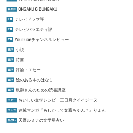
ONGAKU & BUNGAKU
音楽評
テレビドラマ評
TV
テレビバラエティ評
TV
YouTubeチャンネルレビュー
TV
小説
書評
詩書
書評
評論・エセー
書評
絵のある本のはなし
書評
親御さんのための読書講座
書評
おいしい文学レシピ 三日月クイイジーヌ
エセー
連載マンガ『もしかして文豪ちゃん？』りょん
マンガ
天野ルミナの文学星占い
星占い