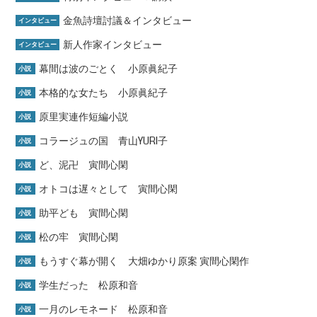
金魚詩壇討議＆インタビュー
インタビュー
新人作家インタビュー
インタビュー
幕間は波のごとく 小原眞紀子
小説
本格的な女たち 小原眞紀子
小説
原里実連作短編小説
小説
コラージュの国 青山YURI子
小説
ど、泥卍 寅間心閑
小説
オトコは遅々として 寅間心閑
小説
助平ども 寅間心閑
小説
松の牢 寅間心閑
小説
もうすぐ幕が開く 大畑ゆかり原案 寅間心閑作
小説
学生だった 松原和音
小説
一月のレモネード 松原和音
小説