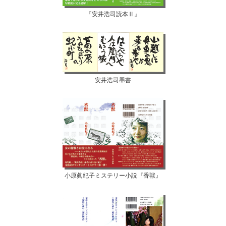
『安井浩司読本Ⅱ』
安井浩司墨書
小原眞紀子ミステリー小説『香獣』