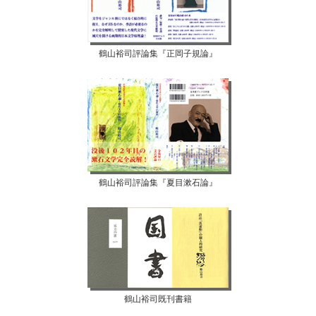
鶴山裕司評論集『正岡子規論』
鶴山裕司評論集『夏目漱石論』
鶴山裕司既刊書籍