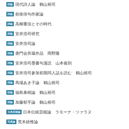
現代詩人論 鶴山裕司
詩論
前衛俳句作家論
詩論
高柳重信とその時代
詩論
安井浩司研究
詩論
安井浩司論
詩論
唐門会所蔵作品 岡野隆
詩論
安井浩司墨書句漫読 山本俊則
詩論
安井浩司参加初期同人誌を読む 鶴山裕司
詩論
馬場あき子論 鶴山裕司
詩論
福島泰樹論 鶴山裕司
詩論
加藤郁乎論 鶴山裕司
詩論
日本伝統芸能論 ラモーナ・ツァラヌ
古典芸能論
荒木経惟論
写真論