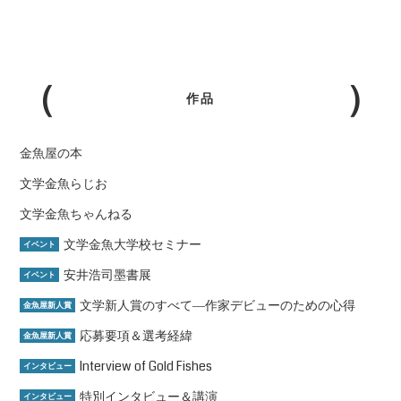
作品
金魚屋の本
文学金魚らじお
文学金魚ちゃんねる
文学金魚大学校セミナー
イベント
安井浩司墨書展
イベント
文学新人賞のすべて―作家デビューのための心得
金魚屋新人賞
応募要項＆選考経緯
金魚屋新人賞
Interview of Gold Fishes
インタビュー
特別インタビュー＆講演
インタビュー