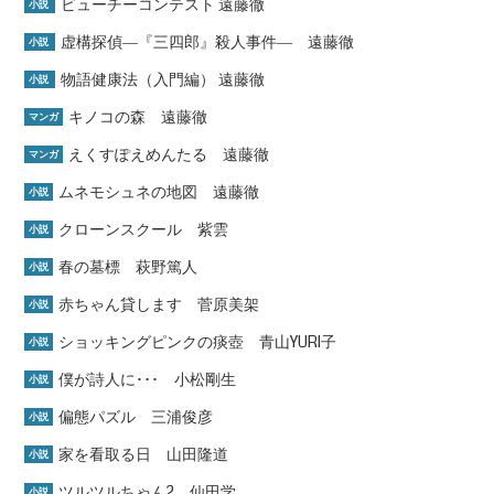
ビューチーコンテスト 遠藤徹
小説
虚構探偵―『三四郎』殺人事件― 遠藤徹
小説
物語健康法（入門編） 遠藤徹
小説
キノコの森 遠藤徹
マンガ
えくすぽえめんたる 遠藤徹
マンガ
ムネモシュネの地図 遠藤徹
小説
クローンスクール 紫雲
小説
春の墓標 萩野篤人
小説
赤ちゃん貸します 菅原美架
小説
ショッキングピンクの痰壺 青山YURI子
小説
僕が詩人に･･･ 小松剛生
小説
偏態パズル 三浦俊彦
小説
家を看取る日 山田隆道
小説
ツルツルちゃん2 仙田学
小説