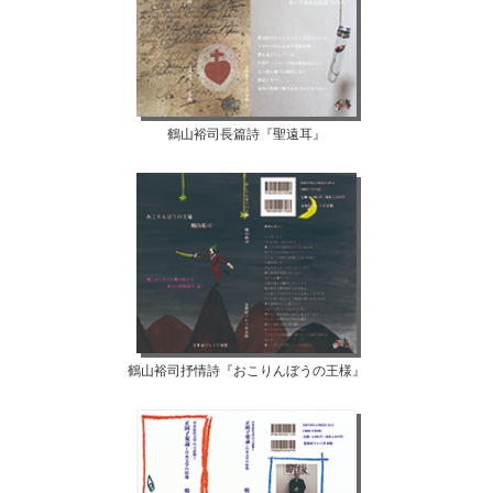
鶴山裕司長篇詩『聖遠耳』
鶴山裕司抒情詩『おこりんぼうの王様』