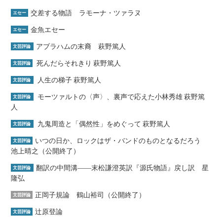
交差する物語 ラモーナ・ツァラヌ
エセー
金魚エセー
エセー
アブラハムの末裔 萩野篤人
文芸評論
死んだらそれきり 萩野篤人
文芸評論
人生の梯子 萩野篤人
文芸評論
モーツァルトの〈声〉、裏声で応えた小林秀雄 萩野篤
文芸評論
人
九鬼周造と「偶然性」をめぐって 萩野篤人
文芸評論
いつの日か、ロックはザ・バンドのものとなるだろう
文芸評論
池上晴之（公開終了）
翻訳の中間溝――末松謙澄英訳『源氏物語』戻し訳 星
文芸評論
隆弘
正岡子規論 鶴山裕司（公開終了）
文芸評論
辻原登論
文芸評論