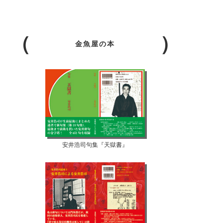
金魚屋の本
安井浩司句集『天獄書』