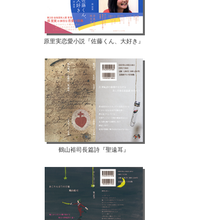
原里実恋愛小説『佐藤くん、大好き』
鶴山裕司長篇詩『聖遠耳』