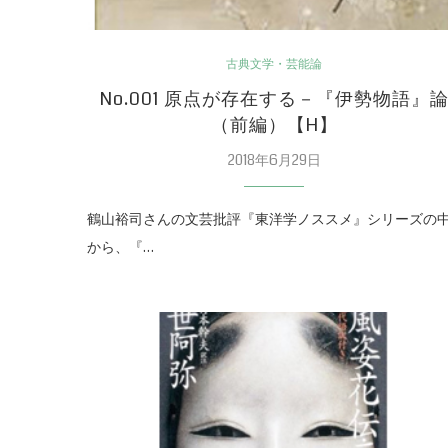
古典文学・芸能論
No.001 原点が存在する－『伊勢物語』
（前編）【H】
2018年6月29日
鶴山裕司さんの文芸批評『東洋学ノススメ』シリーズの
から、『…