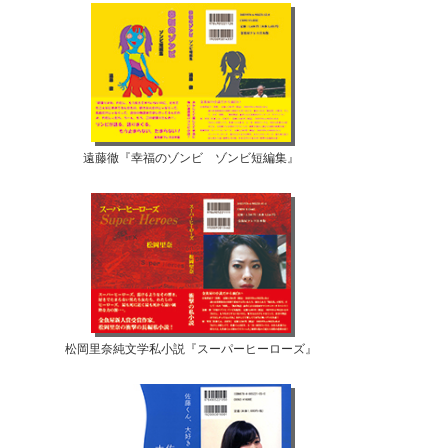
遠藤徹『幸福のゾンビ ゾンビ短編集』
松岡里奈純文学私小説『スーパーヒーローズ』