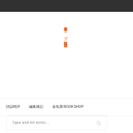
総合文学ウェブ情報誌 文学金魚
詩誌時評
編集後記
金魚屋 BOOK SHOP