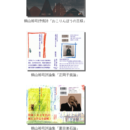
鶴山裕司抒情詩『おこりんぼうの王様』
鶴山裕司評論集『正岡子規論』
鶴山裕司評論集『夏目漱石論』