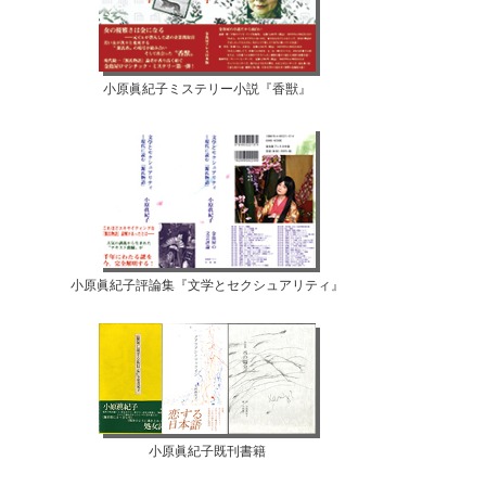
小原眞紀子ミステリー小説『香獣』
小原眞紀子評論集『文学とセクシュアリティ』
小原眞紀子既刊書籍