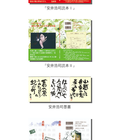
『安井浩司読本Ⅰ』
『安井浩司読本Ⅱ』
安井浩司墨書