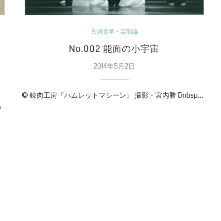
古典文学・芸能論
論
No.002 能面の小宇宙
2014年5月2日
© 錬肉工房『ハムレットマシーン』 撮影・宮内勝 &nbsp…
中