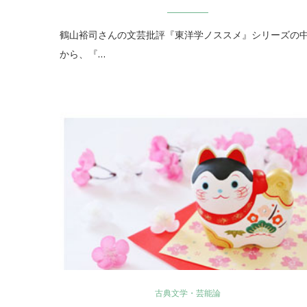
鶴山裕司さんの文芸批評『東洋学ノススメ』シリーズの
から、『…
古典文学・芸能論