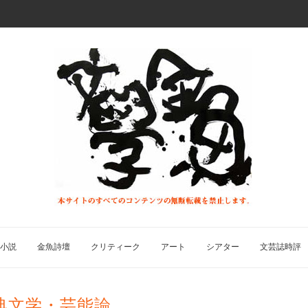
小説
金魚詩壇
クリティーク
アート
シアター
文芸誌時評
典文学・芸能論