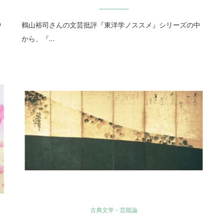
中
鶴山裕司さんの文芸批評『東洋学ノススメ』シリーズの中
から、『…
古典文学・芸能論