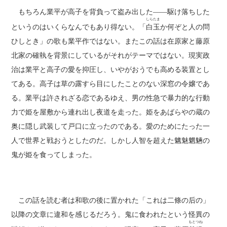
もちろん業平が高子を背負って盗み出した――駆け落ちした
しらたま
というのはいくらなんでもあり得ない。「
白玉
か何ぞと人の問
ひしとき」の歌も業平作ではない。またこの話は在原家と藤原
北家の確執を背景にしているがそれがテーマではない。現実政
治は業平と高子の愛を抑圧し、いやがおうでも高める装置とし
てある。高子は草の露すら目にしたことのない深窓の令嬢であ
る。業平は許されざる恋であるゆえ、男の性急で暴力的な行動
力で姫を屋敷から連れ出し夜道を走った。姫をあばらやの蔵の
奥に隠し武装して戸口に立ったのである。愛のためにたった一
人で世界と戦おうとしたのだ。しかし人智を超えた魑魅魍魎の
鬼が姫を食ってしまった。
この話を読む者は和歌の後に置かれた「これは二條の后の」
以降の文章に違和を感じるだろう。鬼に食われたという怪異の
もとつね