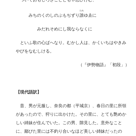
たれ
みちのくのしのぶもぢずり
誰
ゆゑに
みだれそめにし我ならなくに
といふ歌の心ばへなり。むかし人は、かくいちはやきみ
やびをなむしける。
（『伊勢物語』「初段」）
【現代語訳】
昔、男が元服し、奈良の都（平城京）、春日の里に所領
があったので、狩りに出かけた。その里に、とても艶めか
しい姉妹が住んでいた。この男、隙見した。意外なこと
に、鄙びた里には不釣り合いなほど美しい姉妹だったの