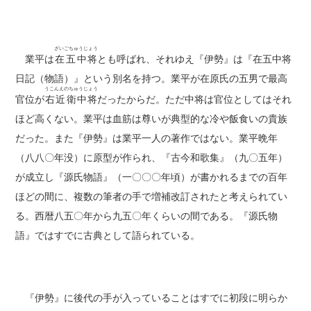
ざいごちゅうじょう
業平は
在五中将
とも呼ばれ、それゆえ『伊勢』は『在五中将
日記（物語）』という別名を持つ。業平が在原氏の五男で最高
うこんえのちゅうじょう
官位が
右近衛中将
だったからだ。ただ中将は官位としてはそれ
ほど高くない。業平は血筋は尊いが典型的な冷や飯食いの貴族
だった。また『伊勢』は業平一人の著作ではない。業平晩年
（八八〇年没）に原型が作られ、『古今和歌集』（九〇五年）
が成立し『源氏物語』（一〇〇〇年頃）が書かれるまでの百年
ほどの間に、複数の筆者の手で増補改訂されたと考えられてい
る。西暦八五〇年から九五〇年くらいの間である。『源氏物
語』ではすでに古典として語られている。
『伊勢』に後代の手が入っていることはすでに初段に明らか