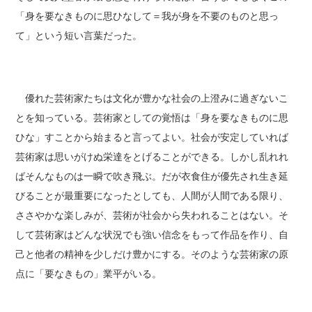
「身を要なきものに思ひなして＝我が身を不要のものと思っ
て」という短い言葉だった。
優れた芸術家たちは文化が豊かな社会の上澄みに過ぎないこ
とを知っている。芸術家としての覚悟は「身を要なきものに思
ひな」すことから始まると言ってよい。社会が安定していれば
芸術家は思いがけぬ栄達をとげることができる。しかし乱れれ
ばそんなものは一瞬で吹き飛ぶ。だが衣食住が優先され生き延
びることが最重要になったとしても、人間が人間である限り、
ささやかな楽しみが、芸術が社会から失われることはない。そ
して芸術家はどんな状況でも強い信念をもって作品を作り、自
己と他者の精神を少しだけ豊かにする。そのような芸術家の原
点に「要なきもの」業平がいる。