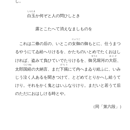
し。
しらたま
白玉
か何ぞと人の問ひしとき
露とこたへて消えなましものを
にょうご
これは二條の后の、いとこの
女御
の御もとに、仕うまつ
るやうにてゐ給へりけるを、かたちのいとめでたくおはし
せうと
おとど
ければ、盗みて負ひていでたりけるを、御
兄
堀河の
大臣
、
くにつね
げらう
太郎
国経
の大納言、まだ
下臈
にて内へまゐり給ふに、いみ
じう泣く人あるを聞きつけて、とどめてとりかへし給うて
けり。それをかく鬼とはいふなりけり。まだいと若うて后
のただにおはしける時とや。
（同「第六段」）