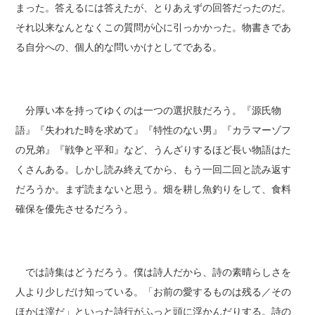
まった。答えるには答えたが、とりあえずの回答だったのだ。
それ以来なんとなくこの質問が心に引っかかった。物書きであ
る自分への、個人的な問いかけとしてである。
分厚い本を持ってゆくのは一つの選択肢だろう。『源氏物
語』『失われた時を求めて』『特性のない男』『カラマーゾフ
の兄弟』『戦争と平和』など、うんざりするほど長い物語はた
くさんある。しかし読み終えてから、もう一回二回と読み返す
だろうか。まず読まないと思う。畑を耕し魚釣りをして、食料
確保を優先させるだろう。
では詩集はどうだろう。僕は詩人だから、詩の素晴らしさを
人より少しだけ知っている。「お前の愛するものは残る／その
ほかは滓だ」といった詩行がふっと頭に浮かんだりする。詩の