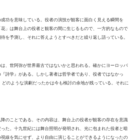
成功を意味している。役者の演技が観客に面白く見える瞬間を
「花」は舞台上の役者と観客の間に生じるもので、一方的なもので
期待を予測し、それに答えようとすべきだと繰り返し語っている。
は、世阿弥が世界最古ではないかと思われる。確かにヨーロッパ
の『詩学』がある。しかし著者は哲学者であり、役者ではなかっ
い、どのような演劇だったかは今も検討の余地が残っている。それに
降のことである。その内容は、舞台上の役者が観客の存在を意識
だった。十九世紀には舞台照明が発明され、光に包まれた役者と暗
の視線を気にせず、より自由に演じることができるようになったの