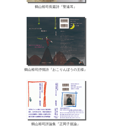
鶴山裕司長篇詩『聖遠耳』
鶴山裕司抒情詩『おこりんぼうの王様』
鶴山裕司評論集『正岡子規論』