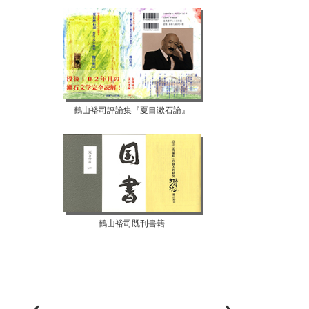
鶴山裕司評論集『夏目漱石論』
鶴山裕司既刊書籍