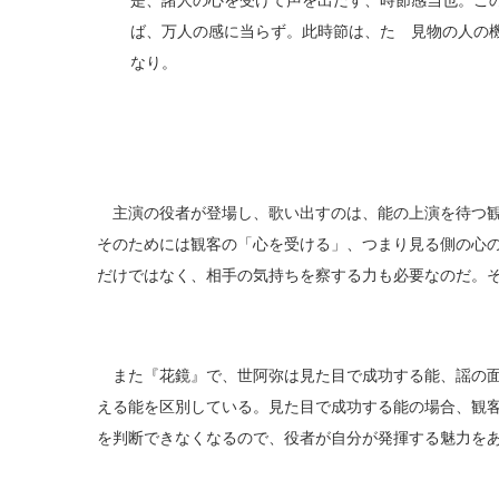
是、諸人の心を受けて声を出だす、時節感当也。こ
ば、万人の感に当らず。此時節は、たゞ見物の人の
なり。
主演の役者が登場し、歌い出すのは、能の上演を待つ観
そのためには観客の「心を受ける」、つまり見る側の心
だけではなく、相手の気持ちを察する力も必要なのだ。
また『花鏡』で、世阿弥は見た目で成功する能、謡の面
える能を区別している。見た目で成功する能の場合、観
を判断できなくなるので、役者が自分が発揮する魅力を