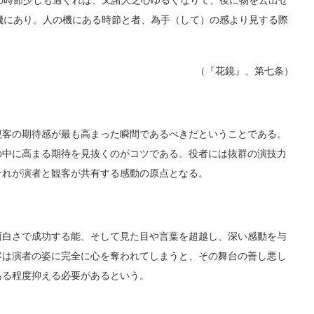
の時節少しも過ぐれば、又諸人之心ゆるくなりて、後に物を云出せ
機にあり。人の機にある時節と者、為手（して）の感より見する際
（『花鏡』、第七条）
客の期待感が最も高まった瞬間であるべきだということである。
の中に高まる期待を見抜くのがコツである。役者には抜群の演技力
それが演者と観客が共有する感動の原点となる。
白さで成功する能、そして見た目や言葉を超越し、深い感動を与
客は演者の姿に完全に心を奪われてしまうと、その舞台の善し悪し
ある程度抑える必要があるという。