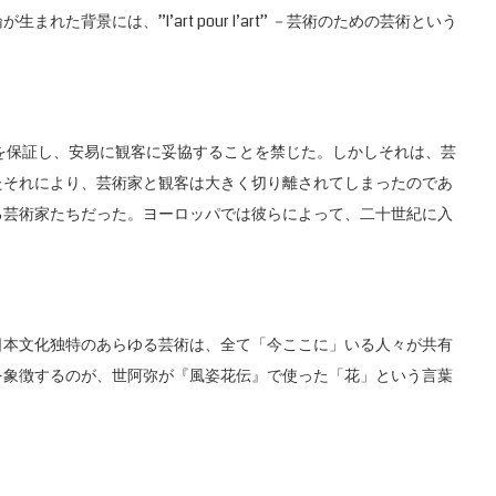
背景には、”l’art pour l’art” －芸術のための芸術という
者の独立性を保証し、安易に観客に妥協することを禁じた。しかしそれは、芸
たそれにより、芸術家と観客は大きく切り離されてしまったのであ
る芸術家たちだった。ヨーロッパでは彼らによって、二十世紀に入
本文化独特のあらゆる芸術は、全て「今ここに」いる人々が共有
を象徴するのが、世阿弥が『風姿花伝』で使った「花」という言葉