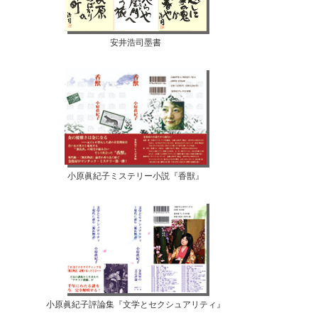
安井浩司墨書
小原眞紀子ミステリー小説『香獣』
小原眞紀子評論集『文学とセクシュアリティ』