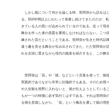
しかし能について何かを論じる時、世阿弥から話をはじ
る。650年間以上にわたって発展し続けてきたのだが、
きている人の思いが込められているのである。従って現
舞台を作った者の意図を重視しなければならない。二つ
練された芸だということである。世阿弥が生きた時代以
違う趣を見せる舞台が生み出されてきた。ただ世阿弥が
れを念頭に置きながら現代の能楽を紹介すると、この舞
世阿弥は「花」や「鏡」などという言葉を使って、能役
実践的でありながら非常に比喩的でもある。そのため我
や人生観を視野に入れないと、彼が伝えようとしている
もが一つの特徴に必ず気付くはずである。それは世阿弥
る側を意識しながら、「花」という概念を通して能の理