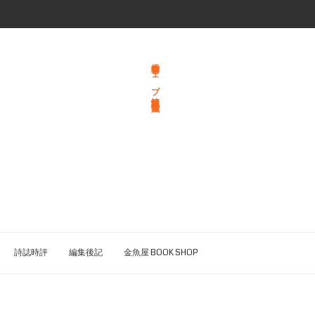
総合文学ウェブ情報誌 文学金魚
詩誌時評
編集後記
金魚屋 BOOK SHOP