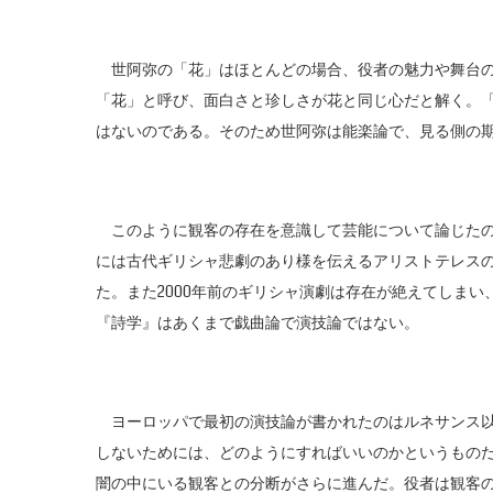
世阿弥の「花」はほとんどの場合、役者の魅力や舞台の
「花」と呼び、面白さと珍しさが花と同じ心だと解く。
はないのである。そのため世阿弥は能楽論で、見る側の
このように観客の存在を意識して芸能について論じたの
には古代ギリシャ悲劇のあり様を伝えるアリストテレス
た。また2000年前のギリシャ演劇は存在が絶えてしま
『詩学』はあくまで戯曲論で演技論ではない。
ヨーロッパで最初の演技論が書かれたのはルネサンス以
しないためには、どのようにすればいいのかというもの
闇の中にいる観客との分断がさらに進んだ。役者は観客