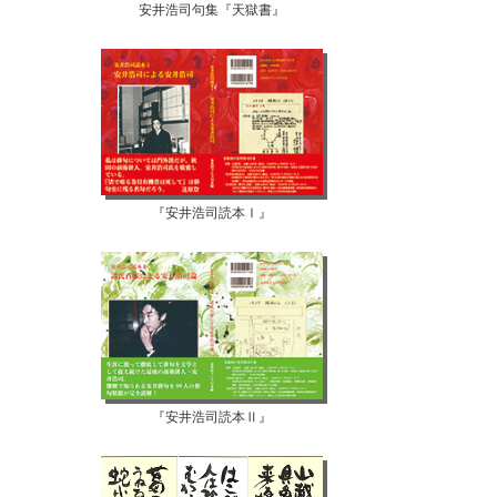
安井浩司句集『天獄書』
『安井浩司読本Ⅰ』
『安井浩司読本Ⅱ』