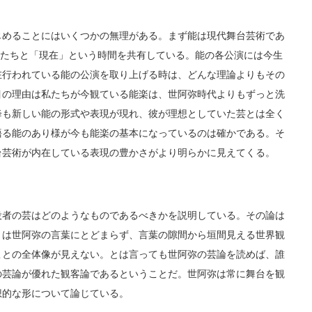
めることにはいくつかの無理がある。まず能は現代舞台芸術であ
私たちと「現在」という時間を共有している。能の各公演には今生
在行われている能の公演を取り上げる時は、どんな理論よりもその
目の理由は私たちが今観ている能楽は、世阿弥時代よりもずっと洗
降も新しい能の形式や表現が現れ、彼が理想としていた芸とは全く
語る能のあり様が今も能楽の基本になっているのは確かである。そ
台芸術が内在している表現の豊かさがより明らかに見えてくる。
者の芸はどのようなものであるべきかを説明している。その論は
々は世阿弥の言葉にとどまらず、言葉の隙間から垣間見える世界観
ことの全体像が見えない。とは言っても世阿弥の芸論を読めば、誰
の芸論が優れた観客論であるということだ。世阿弥は常に舞台を観
想的な形について論じている。