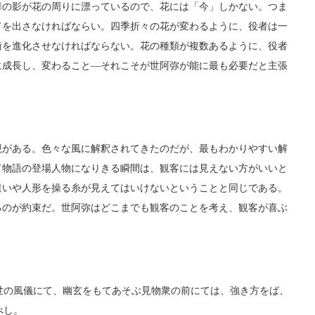
の影が花の周りに漂っているので、花には「今」しかない。つま
てを出さなければならい。四季折々の花が変わるように、役者は一
術を進化させなければならない。花の種類が複数あるように、役者
に成長し、変わること―それこそが世阿弥が能に最も必要だと主張
がある。色々な風に解釈されてきたのだが、最もわかりやすい解
て物語の登場人物になりきる瞬間は、観客には見えない方がいいと
遣いや人形を操る糸が見えてはいけないということと同じである。
るのが約束だ。世阿弥はどこまでも観客のことを考え、観客が喜ぶ
世の風儀にて、幽玄をもてあそぶ見物衆の前にては、強き方をば、
べし。