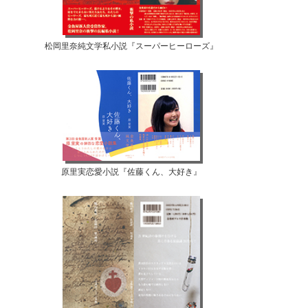
松岡里奈純文学私小説『スーパーヒーローズ』
原里実恋愛小説『佐藤くん、大好き』