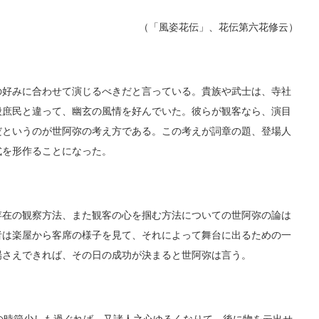
（「風姿花伝」、花伝第六花修云）
好みに合わせて演じるべきだと言っている。貴族や武士は、寺社
般庶民と違って、幽玄の風情を好んでいた。彼らが観客なら、演目
だというのが世阿弥の考え方である。この考えが詞章の題、登場人
式を形作ることになった。
在の観察方法、また観客の心を掴む方法についての世阿弥の論は
者は楽屋から客席の様子を見て、それによって舞台に出るための一
場さえできれば、その日の成功が決まると世阿弥は言う。