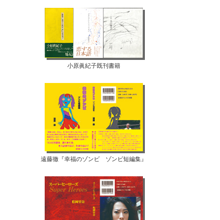
小原眞紀子既刊書籍
遠藤徹『幸福のゾンビ ゾンビ短編集』