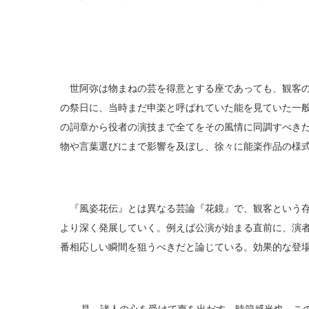
世阿弥は物まねの芸を得意とする座であっても、観客の
の祭日に、当時まだ申楽と呼ばれていた能を見ていた一
の詞章から役者の演技まで全てをその風情に同調すべき
物や言葉選びにまで影響を及ぼし、徐々に能楽作品の様
『風姿花伝』とは異なる芸論『花鏡』で、観客という存
より深く発展していく。例えば公演が始まる直前に、演
番相応しい瞬間を狙うべきだと論じている。効果的な登