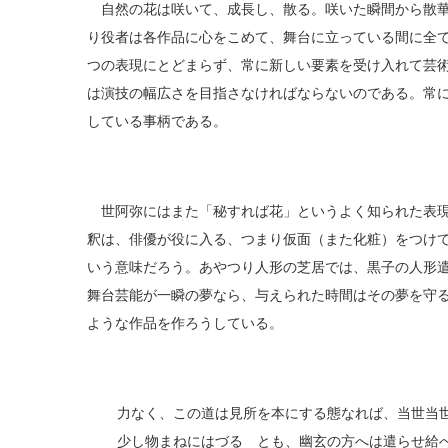
自然の花は咲いて、成長し、散る。咲いた瞬間から散華
り役者は各作品に心をこめて、舞台に立っている間に全
つの表現にとどまらず、常に新しい要素を受け入れて芸
は演技の幅広さを目指さなければならないのである。常
している事柄である。
世阿弥にはまた「秘すれば花」というよく知られた表現
釈は、俳優が役に入る、つまり仮面（また化粧）をつけ
いう意味だろう。あやつり人形の芝居では、黒子の人形
舞台芸能が一瞬の夢なら、与えられた時間はその夢を守
ような作品を作ろうしている。
力なく、この道は見所を本にする態なれば、当世当
少し物まねにはづるゝとも、幽玄の方へは遣らせ給