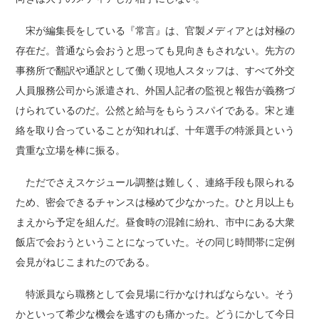
宋が編集長をしている『常言』は、官製メディアとは対極の
存在だ。普通なら会おうと思っても見向きもされない。先方の
事務所で翻訳や通訳として働く現地人スタッフは、すべて外交
人員服務公司から派遣され、外国人記者の監視と報告が義務づ
けられているのだ。公然と給与をもらうスパイである。宋と連
絡を取り合っていることが知れれば、十年選手の特派員という
貴重な立場を棒に振る。
ただでさえスケジュール調整は難しく、連絡手段も限られる
ため、密会できるチャンスは極めて少なかった。ひと月以上も
まえから予定を組んだ。昼食時の混雑に紛れ、市中にある大衆
飯店で会おうということになっていた。その同じ時間帯に定例
会見がねじこまれたのである。
特派員なら職務として会見場に行かなければならない。そう
かといって希少な機会を逃すのも痛かった。どうにかして今日