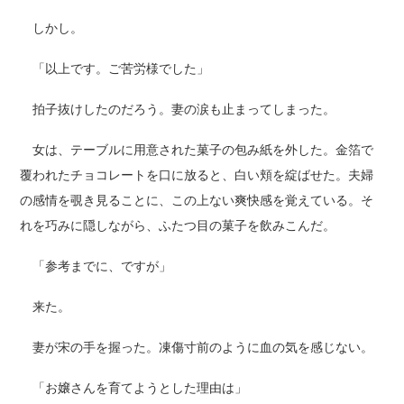
しかし。
「以上です。ご苦労様でした」
拍子抜けしたのだろう。妻の涙も止まってしまった。
女は、テーブルに用意された菓子の包み紙を外した。金箔で
覆われたチョコレートを口に放ると、白い頬を綻ばせた。夫婦
の感情を覗き見ることに、この上ない爽快感を覚えている。そ
れを巧みに隠しながら、ふたつ目の菓子を飲みこんだ。
「参考までに、ですが」
来た。
妻が宋の手を握った。凍傷寸前のように血の気を感じない。
「お嬢さんを育てようとした理由は」