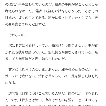
の彼女が声を震わせていたのだ。最悪の事態が起こったとしか
考えられなかった。電話口で詳しい話をしなかったことがその
証拠だ。彼女のことである。誰かに脅されていたとしても、夫
の身を案じて叫んだはずだ。
それなのに。
宋はドアに耳を押し当てた。物音ひとつ聞こえない。妻が置
かれた現状を物語っていた。無抵抗を余儀なくされている。足
掻いても無意味だと思い知らされたのだ。
玄関には見覚えのない靴があった。紐を弛めたものだが、女
性モノには違いない。汚れが目立っていて、踵を潰した跡も気
になる。
訪問客は日常に溶けこんでいる人物だ。雨のなか、宋を哀れ
んでいた通行人とは違い、存在そのものを消すことにすべてを