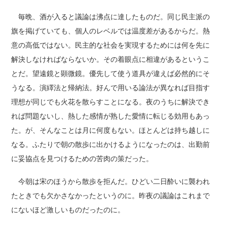
毎晩、酒が入ると議論は沸点に達したものだ。同じ民主派の
旗を掲げていても、個人のレベルでは温度差があるからだ。熱
意の高低ではない。民主的な社会を実現するためには何を先に
解決しなければならないか。その着眼点に相違があるというこ
とだ。望遠鏡と顕微鏡。優先して使う道具が違えば必然的にそ
うなる。演繹法と帰納法。好んで用いる論法が異なれば目指す
理想が同じでも火花を散らすことになる。夜のうちに解決でき
れば問題ないし、熱した感情が熟した愛情に転じる効用もあっ
た。が、そんなことは月に何度もない。ほとんどは持ち越しに
なる。ふたりで朝の散歩に出かけるようになったのは、出勤前
に妥協点を見つけるための苦肉の策だった。
今朝は宋のほうから散歩を拒んだ。ひどい二日酔いに襲われ
たときでも欠かさなかったというのに。昨夜の議論はこれまで
にないほど激しいものだったのに。