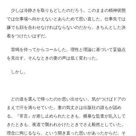
少しは冷静さを取りもどしたのだろう。このままの精神状態
では仕事場へ向かえないとあらためて思い直した。仕事先では
嫌でも顔を合わせなければならないのだから。きちんとした決
着をつけたいはずだ。
雷鳴を待ってからコールした。理性と理論に基づいて妥協点
を見出す。そんなときの妻の声は低く変わった。
しかし。
どの道を選んで帰ったのか思い出せない。気がつけばドアの
まえで汗を滴らせていた。妻の気丈さは出版社の誰もが認め
る。『常言』が差し止められたときも、横暴な監査が乱入して
きたときも、夜道で襲われかけたときでさえ毅然としていた。
理念に殉じるなら、という開き直った思いがあったからだ。そ