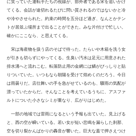
に笑っていた運転手たちの視線が、部外者である宋を追いかけ
てくる。会話が途切れるたびに問い質されるのではないかと冷
や冷やさせられた。約束の時間を五分ほど過ぎ、なんとかテン
トが居並ぶ場所まで出ることができた。みな片付けで忙しい。
確かにここなら、と思えてくる。
宋は海産物を扱う店のそばで待った。たらいや木箱を洗う女
が引きも切らずにやってくる。生臭い汚水は足元に用意された
排水溝へと流れこむ。転落防止用の金網には鱗がびっしりと貼
りついていた。いつもなら朝陽を受けて煌めくのだろう。今日
は雨曇りだ。店仕舞いの手を急がせているのも、驟雨の気配が
漂っていたからだ。そんなことを考えているうちに、アスファ
ルトについた小さなシミが重なり、広がりはじめた。
一部の地域では雷雨になるという予報も出ていた。見上げる
と、西の空が瞬いている。若い女が短い悲鳴を漏らした刹那、
空を切り裂かんばかりの轟音が響いた。巨大な蓋で押さえつけ