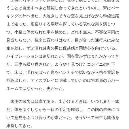
うことは自重すべきと確認し合ってきたというのに。宋はパー
キングの外へ出た。大泣きしそうな空を見上げながら幹線道路
まで走った。雨宿りする場所を探している哀れな男を演じつ
つ、小路に停められた車を検めた。どれも無人。不審な車両は
見当たらない。往来に変わりはなく、目が合った通行人はみな
傘を差し、ずぶ濡れ確実の男に優越感と同情心を向けている。
バイブレーションは途切れたが、間を置かずにまたかかってき
た。三度も繰り返された。ようやく見つけたコンビニの軒下
で、宋は、濡れそぼった肩をハンカチで拭いながら携帯電話を
掴み出した。ディスプレイに明滅していたのは特派員のカバー
ネームではなかった。妻だった。
未明の散歩は日課である。出かけるときは、いつも妻と一緒
だ。体をほぐしながら一日の予定を確認し、この国の未来につ
いて意見をぶつけ合うのが常だった。そうやって何年も関係を
維持してきた。