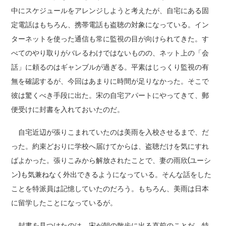
中にスケジュールをアレンジしようと考えたが、自宅にある固
定電話はもちろん、携帯電話も盗聴の対象になっている。イン
ターネットを使った通信も常に監視の目が向けられてきた。す
べてのやり取りがバレるわけではないものの、ネット上の「会
話」に頼るのはギャンブルが過ぎる。平素はじっくり監視の有
無を確認するが、今回はあまりに時間が足りなかった。そこで
彼は驚くべき手段に出た。宋の自宅アパートにやってきて、郵
便受けに封書を入れておいたのだ。
自宅近辺が張りこまれていたのは美雨を入校させるまで、だ
った。約束どおりに学校へ届けてからは、盗聴だけを気にすれ
ばよかった。張りこみから解放されたことで、妻の雨欣(ユーシ
ン)も気兼ねなく外出できるようになっている。そんな話をした
ことを特派員は記憶していたのだろう。もちろん、美雨は日本
に留学したことになっているが。
封書を見つけたのは、宋が朝の散歩に出る直前のことだ。特