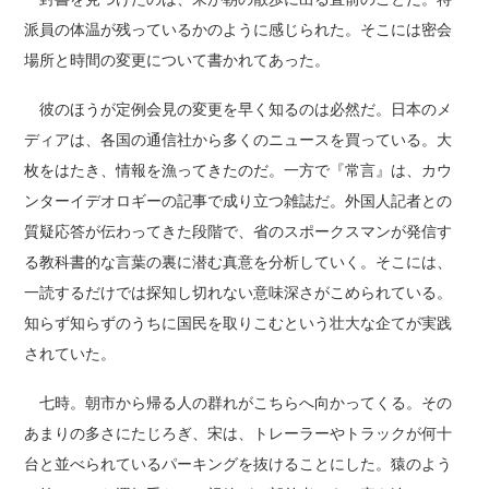
派員の体温が残っているかのように感じられた。そこには密会
場所と時間の変更について書かれてあった。
彼のほうが定例会見の変更を早く知るのは必然だ。日本のメ
ディアは、各国の通信社から多くのニュースを買っている。大
枚をはたき、情報を漁ってきたのだ。一方で『常言』は、カウ
ンターイデオロギーの記事で成り立つ雑誌だ。外国人記者との
質疑応答が伝わってきた段階で、省のスポークスマンが発信す
る教科書的な言葉の裏に潜む真意を分析していく。そこには、
一読するだけでは探知し切れない意味深さがこめられている。
知らず知らずのうちに国民を取りこむという壮大な企てが実践
されていた。
七時。朝市から帰る人の群れがこちらへ向かってくる。その
あまりの多さにたじろぎ、宋は、トレーラーやトラックが何十
台と並べられているパーキングを抜けることにした。猿のよう