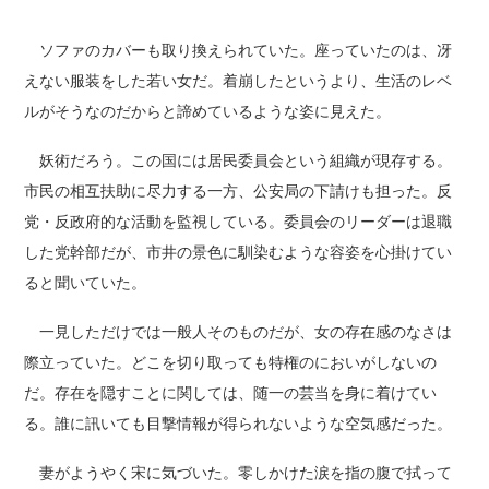
ソファのカバーも取り換えられていた。座っていたのは、冴
えない服装をした若い女だ。着崩したというより、生活のレベ
ルがそうなのだからと諦めているような姿に見えた。
妖術だろう。この国には居民委員会という組織が現存する。
市民の相互扶助に尽力する一方、公安局の下請けも担った。反
党・反政府的な活動を監視している。委員会のリーダーは退職
した党幹部だが、市井の景色に馴染むような容姿を心掛けてい
ると聞いていた。
一見しただけでは一般人そのものだが、女の存在感のなさは
際立っていた。どこを切り取っても特権のにおいがしないの
だ。存在を隠すことに関しては、随一の芸当を身に着けてい
る。誰に訊いても目撃情報が得られないような空気感だった。
妻がようやく宋に気づいた。零しかけた涙を指の腹で拭って