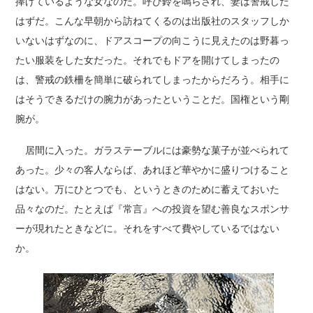
捧げているような女なのだ。呼び鈴を鳴らされ、妻は警戒した
はずだ。こんな早朝から訪ねてくるのは出版社のスタッフしか
いないはずなのに、ドアスコープの向こうに見えたのは野暮っ
たい服装をした女だった。それでもドアを開けてしまったの
は、警戒の鉄柵を簡単に破られてしまったからだろう。相手に
はそうできるだけの腕力があったということだ。国権という剛
腕が。
居間に入った。ガラステーブルには豪勢な菓子が並べられて
あった。少々の客人ならば、あれほど華やかに盛りつけること
はない。万にひとつでも、というときのために蓄えておいた
品々なのだ。たとえば『常言』への投資を望む善良なスポンサ
ーが現れたときなどに。それをすべて費やしているではない
か。