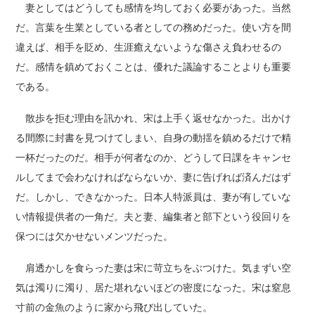
妻としてはどうしても感情を均しておく必要があった。当然
だ。言葉を生業としている者としての務めだった。使い方を間
違えば、相手を貶め、生涯癒えないような傷さえ負わせるの
だ。感情を鎮めておくことは、優れた議論することよりも重要
である。
散歩を拒む理由を訊かれ、宋は上手く返せなかった。出かけ
る間際に封書を見つけてしまい、自身の動揺を鎮めるだけで精
一杯だったのだ。相手が何者なのか、どうして日課をキャンセ
ルしてまで会わなければならないか、妻に告げれば済んだはず
だ。しかし、できなかった。日本人特派員は、妻が有していな
い情報提供者の一角だ。夫と妻、編集者と部下という役回りを
保つには欠かせないメンツだった。
肩透かしを食らった妻は宋に苛立ちをぶつけた。気まずい空
気は濁りに濁り、居た堪れないほどの密度になった。宋は窒息
寸前の金魚のように家から飛び出していた。